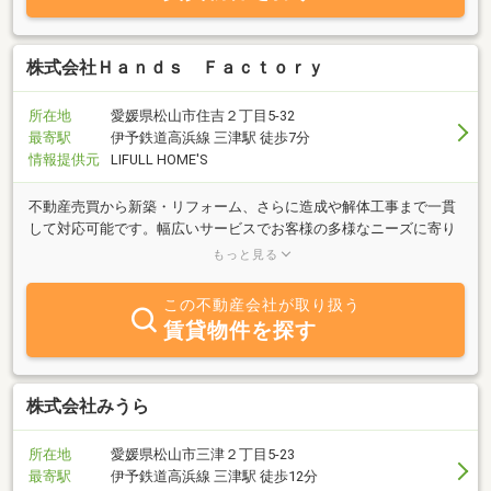
株式会社Ｈａｎｄｓ Ｆａｃｔｏｒｙ
所在地
愛媛県松山市住吉２丁目5-32
最寄駅
伊予鉄道高浜線 三津駅 徒歩7分
情報提供元
LIFULL HOME'S
不動産売買から新築・リフォーム、さらに造成や解体工事まで一貫
して対応可能です。幅広いサービスでお客様の多様なニーズに寄り
添い、安心してご相談いただける体制を整えています。お気軽にお
もっと見る
問い合わせください。
この不動産会社が取り扱う
賃貸物件を探す
株式会社みうら
所在地
愛媛県松山市三津２丁目5-23
最寄駅
伊予鉄道高浜線 三津駅 徒歩12分