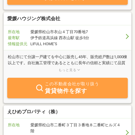
愛媛ハウジング株式会社
所在地
愛媛県松山市衣山４丁目70番地7
最寄駅
伊予鉄道高浜線 西衣山駅 徒歩5分
情報提供元
LIFULL HOME'S
松山市にて分譲一戸建てを中心に販売し45年、販売総戸数は1,000棟
以上です。自社施工管理であるとともに長年の信頼と実績にて品質
を保ちながらコストダウンを実現しました。きっと満足して頂ける
もっと見る
と思います。
この不動産会社が取り扱う
賃貸物件を探す
えひめプロパティ（株）
所在地
愛媛県松山市二番町３丁目３番地８二番町ヒルズ４
階