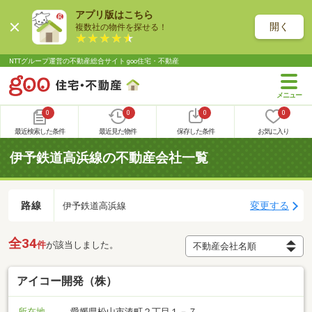
アプリ版はこちら
開く
複数社の物件を探せる！
NTTグループ運営の不動産総合サイト goo住宅・不動産
0
0
0
0
最近検索した条件
最近見た物件
保存した条件
お気に入り
伊予鉄道高浜線の不動産会社一覧
路線
変更する
伊予鉄道高浜線
全34
件
が該当しました。
アイコー開発（株）
所在地
愛媛県松山市湊町２丁目１－７