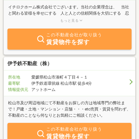
イチロクホーム株式会社でございます。当社の企業理念は、 当社
と関わる皆様を幸せにする 人と人との信頼関係を大切にする 忍
耐、我慢すれば必ず道は開くでございます。丁寧に分かりやすく、
もっと見る
誠心誠意で応対いたします。右上にある青いホームページの箇所を
クリックすると、当社のホームページが見れます。（パソコンの場
この不動産会社が取り扱う
合）携帯の場合は、下にホームページのタッチボタンがあります。
賃貸物件を探す
物件情報をもっと詳しく知りたいとか、見学希望の方は、どうぞお
気軽にご連絡して頂けると幸いです。よろしくお願い致します。
伊予鉄不動産（株）
所在地
愛媛県松山市湊町４丁目４－１
最寄駅
伊予鉄道環状線 松山市駅 徒歩4分
情報提供元
アットホーム
松山市及び周辺地域にて不動産をお探しの方は地域専門の弊社ま
で！戸建・土地・マンション・店舗・・・etc売買・賃貸を問わず、
不動産のことなら何なりとお気軽にご相談ください。
この不動産会社が取り扱う
賃貸物件を探す