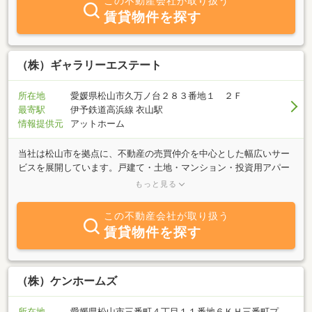
この不動産会社が取り扱う
品の売買 ・不動産及び賃貸借に関する無料相談 ・損害保険、生
賃貸物件を探す
命保険の取扱い業務
（株）ギャラリーエステート
所在地
愛媛県松山市久万ノ台２８３番地１ ２Ｆ
最寄駅
伊予鉄道高浜線 衣山駅
情報提供元
アットホーム
当社は松山市を拠点に、不動産の売買仲介を中心とした幅広いサー
ビスを展開しています。戸建て・土地・マンション・投資用アパー
トなど、多彩な物件に対応しており、エリアに縛られず柔軟なご提
もっと見る
案が可能です。賃貸においても、店舗や事務所といった事業用物件
を中心に、ニーズに合った物件をご紹介しています。また、提携す
この不動産会社が取り扱う
る建築士に新築やリフォームについてご相談いただける体制も整え
賃貸物件を探す
ており、住まいや資産の活用についてワンストップでサポート可能
です。不動産を「売りたい」「活用したい」とお考えの方は、まず
はお気軽にお問い合わせください。
（株）ケンホームズ
所在地
愛媛県松山市三番町４丁目１１番地６ＫＨ三番町プ