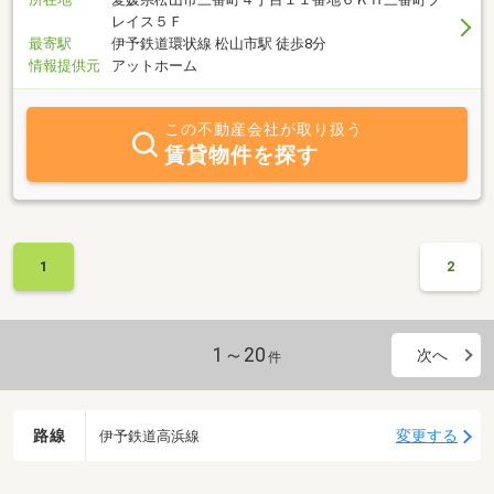
レイス５Ｆ
最寄駅
伊予鉄道環状線 松山市駅 徒歩8分
情報提供元
アットホーム
この不動産会社が取り扱う
賃貸物件を探す
1
2
1～20
次へ
件
路線
変更する
伊予鉄道高浜線