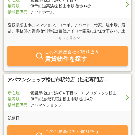
最寄駅
伊予鉄道高浜線 松山市駅 徒歩14分
情報提供元
アットホーム
愛媛県松山市のマンション、コーポ、アパート、借家、駐車場、店
舗、事務所の賃貸物件情報は当社アイコー開発にお任せ下さい。土
地、建物の売買の仲介のご相談や建物リフォームも網戸一枚からフ
もっと見る
ルリフォームまで安心してお任せください。
この不動産会社が取り扱う
賃貸物件を探す
アパマンショップ松山市駅前店（社宅専門店）
所在地
愛媛県松山市湊町４丁目５－６プログレッソ松山
最寄駅
伊予鉄道横河原線 松山市駅 徒歩4分
情報提供元
アパマンショップ
祝祭日
この不動産会社が取り扱う