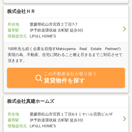
株式会社ＨＲ
所在地
愛媛県松山市宮西２丁目7-7
最寄駅
伊予鉄道環状線 古町駅 徒歩5分
情報提供元
LIFULL HOME'S
100年先も続く企業を目指すMatsuyama Real Estate Partnerの
実現の為、不動産、住宅に関わること燃え尽きるまでご対応させて
頂きます。
この不動産会社が取り扱う
賃貸物件を探す
株式会社真建ホームズ
所在地
愛媛県松山市宮西１丁目6-3 ミヤハル宮西ビル1F
最寄駅
伊予鉄道環状線 古町駅 徒歩3分
情報提供元
LIFULL HOME'S