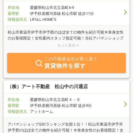
所在地
愛媛県松山市北立花町4-9
最寄駅
伊予鉄道横河原線 松山市駅 徒歩11分
情報提供元
LIFULL HOME'S
松山市東温市伊予市伊予郡のほぼ全ての物件を紹介可能☆単身女性
のお客様限定！女性案内スタッフ指定可能！当社アパマンショップ
QSCランキング全国１位獲得☆初期費用５万円以下物件、引越無料
もっと見る
物件多数ご準備☆
この不動産会社が取り扱う
賃貸物件を探す
（株）アート不動産 松山中の川通店
所在地
愛媛県松山市北立花町４－９
最寄駅
伊予鉄道横河原線 松山市駅 徒歩9分
情報提供元
アットホーム
アパマンショップQSCランキング全国１位！！松山市東温市伊予市
伊予郡のほぼ全ての物件を紹介可能！☆単身女性のお客様限定！女