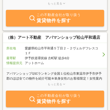
性案内スタッフ指定可能！☆初期費用５万円以下物件、引越無料物
もっと見る
件多数☆コロナ対策多数☆
この不動産会社が取り扱う
賃貸物件を探す
（株）アート不動産 アパマンショップ松山平和通店
所在地
愛媛県松山市平和通５丁目２－２ヴェルデフレスコ
１Ｆ
最寄駅
伊予鉄道環状線 古町駅 徒歩6分
情報提供元
アットホーム
アパマンショップQSCランキング全国１位松山市東温市伊予市伊予
郡のほぼ全ての物件を紹介可能☆単身女性のお客様限定！女性案内
スタッフ指定可能！☆初期費用５万円以下物件、引越無料物件多数
もっと見る
☆コロナ対策多数☆
この不動産会社が取り扱う
賃貸物件を探す