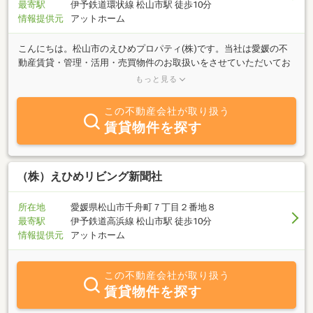
最寄駅
伊予鉄道環状線 松山市駅 徒歩10分
情報提供元
アットホーム
こんにちは。松山市のえひめプロパティ(株)です。当社は愛媛の不
動産賃貸・管理・活用・売買物件のお取扱いをさせていただいてお
ります。不動産を「借りる」「買う」「貸す」「売る」・・・ｅｔ
もっと見る
ｃ．それぞれのお客様の信頼にお応えするプロとしてお客様の様々
なご相談に対応させて頂きます。愛媛の不動産の事ならえひめプロ
この不動産会社が取り扱う
パティ(株)にお任せ下さい！！
賃貸物件を探す
（株）えひめリビング新聞社
所在地
愛媛県松山市千舟町７丁目２番地８
最寄駅
伊予鉄道高浜線 松山市駅 徒歩10分
情報提供元
アットホーム
この不動産会社が取り扱う
賃貸物件を探す