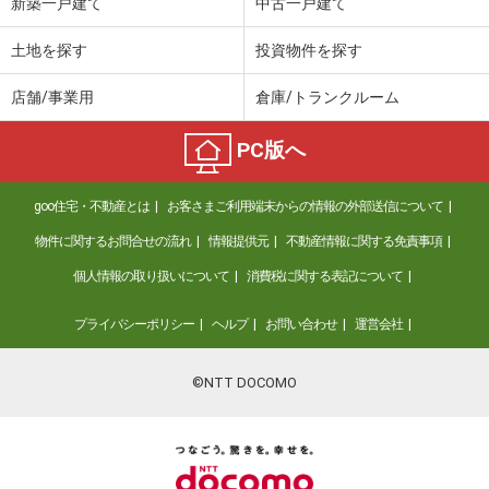
新築一戸建て
中古一戸建て
土地を探す
投資物件を探す
店舗/事業用
倉庫/トランクルーム
PC版へ
goo住宅・不動産とは
お客さまご利用端末からの情報の外部送信について
物件に関するお問合せの流れ
情報提供元
不動産情報に関する免責事項
個人情報の取り扱いについて
消費税に関する表記について
プライバシーポリシー
ヘルプ
お問い合わせ
運営会社
©NTT DOCOMO