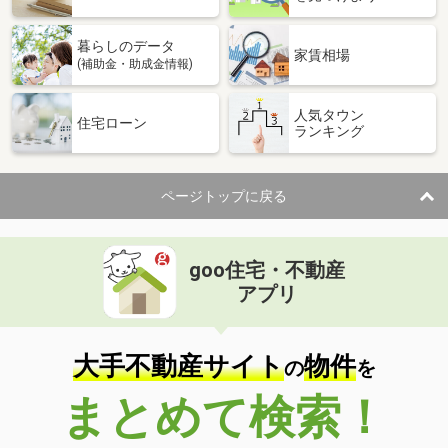
暮らしのデータ
家賃相場
(補助金・助成金情報)
人気タウン
住宅ローン
ランキング
ページトップに戻る
goo住宅・不動産
アプリ
大手不動産サイト
物件
の
を
まとめて検索！