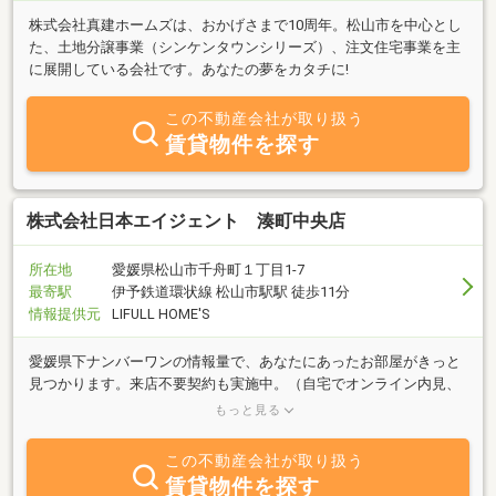
株式会社真建ホームズは、おかげさまで10周年。松山市を中心とし
た、土地分譲事業（シンケンタウンシリーズ）、注文住宅事業を主
に展開している会社です。あなたの夢をカタチに!
この不動産会社が取り扱う
賃貸物件を探す
株式会社日本エイジェント 湊町中央店
所在地
愛媛県松山市千舟町１丁目1-7
最寄駅
伊予鉄道環状線 松山市駅駅 徒歩11分
情報提供元
LIFULL HOME'S
愛媛県下ナンバーワンの情報量で、あなたにあったお部屋がきっと
見つかります。来店不要契約も実施中。（自宅でオンライン内見、
ｗｅｂ申込、ＩＴ重説、書類・鍵郵送）鍵ご郵送サービスは管理物
もっと見る
件指定。
この不動産会社が取り扱う
賃貸物件を探す