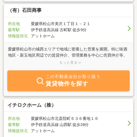
（有）石田商事
所在地
愛媛県松山市美沢１丁目１－２１
最寄駅
伊予鉄道高浜線 古町駅 徒歩9分
情報提供元
アットホーム
愛媛県松山市の城西エリアで地域に密着した営業を展開。特に味酒
地区・新玉地区周辺での賃貸仲介、管理業務を中心に売買仲介等、
不動産全般を取り扱っています。大手業者ではありませんがひとつ
もっと見る
ひとつの物件を大切にし、地域に密着した地域の為の不動産業者で
ありたいと考えています。
この不動産会社が取り扱う
賃貸物件を探す
イチロクホーム（株）
所在地
愛媛県松山市北斎院町６３６番地１６
最寄駅
伊予鉄道高浜線 山西駅 徒歩28分
情報提供元
アットホーム