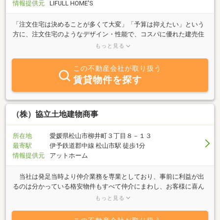
情報提供元
LIFULL HOME'S
「注文住宅は決めることが多くて大変」「予算は抑えたい」という
方に、注文住宅のようなデザイン・性能で、コスパに優れた建売住
宅をご提案いたします。ぜひ一度「ハマノクレドの家」をご体感く
もっと見る
ださい。
この不動産会社が取り扱う
賃貸物件を探す
（株）協立土地建物商事
所在地
愛媛県松山市柳井町３丁目８－１３
最寄駅
伊予鉄道郡中線 松山市駅 徒歩1分
情報提供元
アットホーム
当社は発足当時より仲介業務を専業としており、事前に利益が出
るのは分かっている格安物件もすべて仲介にまわし、お客様に喜ん
でもらっています。不動産に関する事なら専門スタッフが親切・丁
もっと見る
寧にご相談に応じますのでどうぞお気軽にご相談下さい。◆当社事
業内容◆ ・不動産の売買仲介 ・賃貸借の仲介 ・営業用什器備