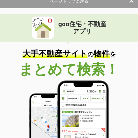
ページトップに戻る
goo住宅・不動産
アプリ
大手不動産サイト
物件
の
を
まとめて検索！