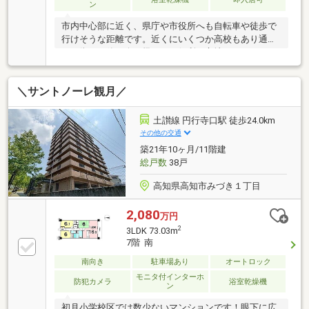
ン
市内中心部に近く、県庁や市役所へも自転車や徒歩で
行けそうな距離です。近くにいくつか高校もあり通学
や、街での飲み会の帰りにも便利な立地ですね！
＼サントノーレ観月／
土讃線 円行寺口駅 徒歩24.0km
その他の交通
築21年10ヶ月/11階建
総戸数
38戸
高知県高知市みづき１丁目
2,080
万円
2
3LDK 73.03m
7階 南
南向き
駐車場あり
オートロック
モニタ付インターホ
防犯カメラ
浴室乾燥機
ン
初月小学校区では数少ないマンションです！眼下に広