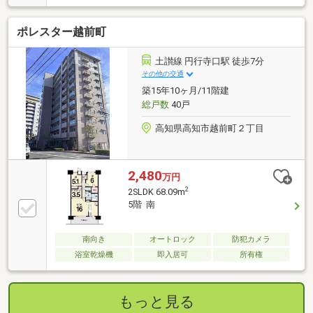
やすさも、お出かけのしやすさも◎・徒歩10分以内に
教育施設が揃う、充実の子育て環境♪お子様の通学に
ポレスター越前町
無理ない距離で安心♪・大切なペットと暮らせるお部
屋です。（条件有）【周辺環境】・小高坂小学校240
ｍ（徒歩約3分）・城西中学校450ｍ（徒歩約6分）
土讃線 円行寺口駅 徒歩7分
その他の交通
築15年10ヶ月/11階建
総戸数
40戸
高知県高知市越前町２丁目
2,480
万円
2
2SLDK 68.09m
5階 南
南向き
オートロック
防犯カメラ
浴室乾燥機
即入居可
所有権
もっと見る