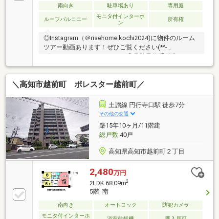
南向き
駐車場あり
専用庭
モニタ付インターホ
ルーフバルコニー
所有権
ン
◎Instagram（＠risehome.kochi2024)に物件のルーム
ツアー動画あります！ぜひご覧ください(*^-
^*)Youtube、Xにもあります♪◎見学予約受付中！・オ
シャレなインテリア・全室収納付き・庭付き・駐車場
空きあり【周辺環境】・高知市立鴨田小学校 徒歩9
＼高知市越前町 ポレスター越前町／
分（約600ｍ）・高知市立西部中学校 徒歩9分（約
700ｍ）
土讃線 円行寺口駅 徒歩7分
その他の交通
築15年10ヶ月/11階建
総戸数
40戸
高知県高知市越前町２丁目
2,480
万円
2
2LDK 68.09m
5階 南
南向き
オートロック
防犯カメラ
モニタ付インターホ
浴室乾燥機
即入居可