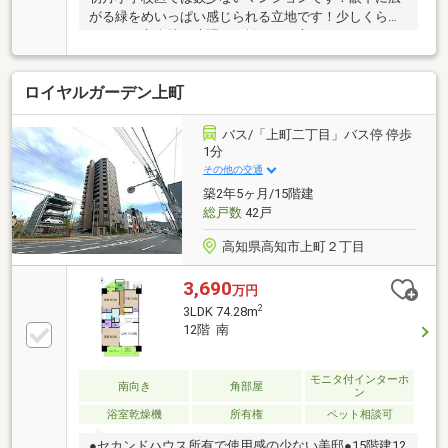
がる緑をめいっぱい感じられる立地です！少しくらい
不便でも市街地の喧騒から離れたい方にオススメ！
ロイヤルガーデン上町
バス/「上町二丁目」バス停 停歩
1分
その他の交通
築2年5ヶ月/15階建
総戸数
42戸
高知県高知市上町２丁目
3,690
万円
2
3LDK 74.28m
12階 南
モニタ付インターホ
南向き
角部屋
ン
浴室乾燥機
所有権
ペット相談可
●セカンドハウス所有で使用感の少ない美邸●15階建12