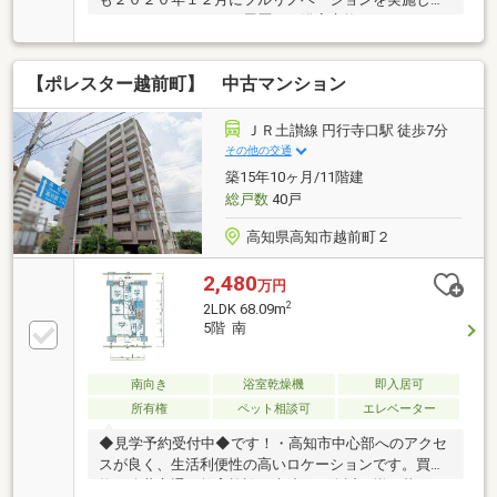
おります。リフォーム履歴：（浴室交換・フローリン
グ交換・給湯器交換・キッチン交換・スイッチ交換・
コンセント交換・建具交換・鍵交換）
【ポレスター越前町】 中古マンション
ＪＲ土讃線 円行寺口駅 徒歩7分
その他の交通
築15年10ヶ月/11階建
総戸数
40戸
高知県高知市越前町２
2,480
万円
2
2LDK 68.09m
5階 南
南向き
浴室乾燥機
即入居可
所有権
ペット相談可
エレベーター
◆見学予約受付中◆です！・高知市中心部へのアクセ
スが良く、生活利便性の高いロケーションです。買い
物、公共交通、教育施設、病院など身近に揃い暮らし