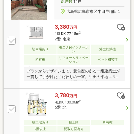
総戸数
14戸
広島県広島市東区牛田早稲田１
3,380
万円
2
1SLDK 77.15m
2階 南東
モニタ付インターホ
駐車場あり
浴室乾燥機
ン
リフォームリノベー
所有権
ペット相談可
ション
プランからデザインまで、受賞歴のある一級建築士が
一貫して手がけたこだわりの一室。牛田の平地エリア
では滅多に出会えない、空間の魅力と暮らしやすさを
兼ね備えた住まいです。南面の大きな開口からやわら
かな光が入り、日中は照明に頼らず心地よく過ごせま
3,780
万円
す。【おすすめポイント】◆食事も仕事もくつろぎも
2
4LDK 100.06m
受け止める、約24帖の伸びやかなLDK◆ペット飼育可
6階 北
◆4帖のセミクローズドキッチン＋たっぷり収納◆回
遊できるウォークスルークローゼット◆業務用仕様の
ガス乾燥機「乾太くん」付きで、洗濯動線も良好◆7
駐車場あり
最上階
所有権
帖個室は引き戸開閉でLDK一体利用も可能◆空間の質
2階以上
間取り図有り
と暮らしやすさを両立した一室