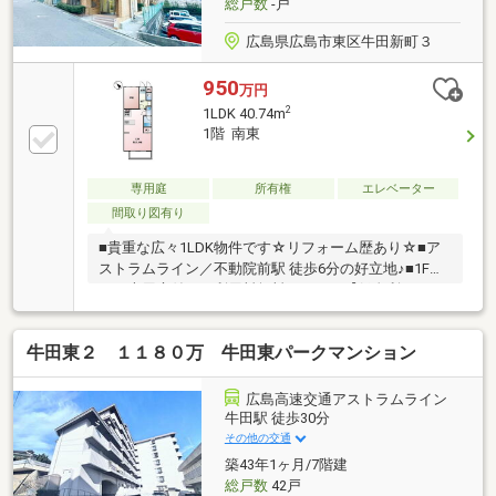
総戸数
-戸
広島県広島市東区牛田新町３
950
万円
2
1LDK 40.74m
1階 南東
専用庭
所有権
エレベーター
間取り図有り
■貴重な広々1LDK物件です☆リフォーム歴あり☆■ア
ストラムライン／不動院前駅 徒歩6分の好立地♪■1Fの
ため専用庭付き、利用料無料です！！【低金利で一つ
にまとめる住宅ローン】引越しを機に家電費用も住宅
ローンに組入可能☆頭金・諸費用のない方でもまずは
牛田東２ １１８０万 牛田東パークマンション
ご相談ください♪車等の個人ローンも一本化して月々
支払いを減額☆◇◆西洋トラスト株式会社◆◇・住宅
ローンに不安がある方、一度断られた方、お気軽にご
広島高速交通アストラムライン
相談ください・ご自宅までの送迎いたします。事前に
牛田駅 徒歩30分
ご連絡下さい・他社で掲載されている物件情報もまと
その他の交通
めて資料をお送りします・是非一度条件をお聞かせく
築43年1ヶ月/7階建
ださい♪
総戸数
42戸