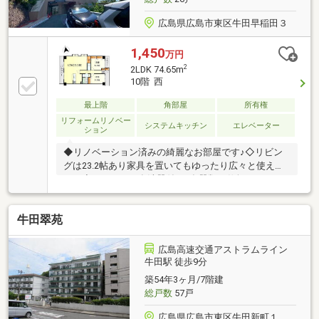
広島県広島市東区牛田早稲田３
1,450
万円
2
2LDK 74.65m
10階 西
最上階
角部屋
所有権
リフォームリノベー
システムキッチン
エレベーター
ション
◆リノベーション済みの綺麗なお部屋です♪◇リビン
グは23.2帖あり家具を置いてもゆったり広々と使えま
す！◆キッチンは食洗器付き♪食器類を仕舞えるカッ
プボード付きです！◇全居室5帖以上♪クローゼットも
完備され、お部屋を広く使えます。◆ローソン広島女
牛田翠苑
学院大学前店 ：徒歩11分（850ｍ）◆来場メリット
♪・物件を見て触れる事で暮らしのイメージが上がり
ます・WEBよりもリアルな資金シミュレーションが可
広島高速交通アストラムライン
能です・未完成でも類似の完成物件があればご案内可
牛田駅 徒歩9分
能です赤い「見学可能」ボタンから、ご希望の日時に
築54年3ヶ月/7階建
ご予約ください。
総戸数
57戸
広島県広島市東区牛田新町１