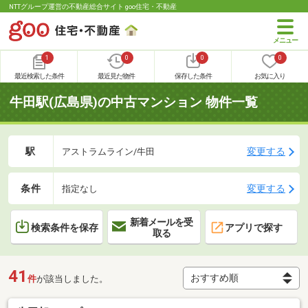
NTTグループ運営の不動産総合サイト goo住宅・不動産
1
0
0
0
最近検索した条件
最近見た物件
保存した条件
お気に入り
牛田駅(広島県)の中古マンション 物件一覧
駅
変更する
アストラムライン/牛田
条件
変更する
指定なし
新着メールを受
検索条件を保存
アプリで探す
取る
41
件
が該当しました。