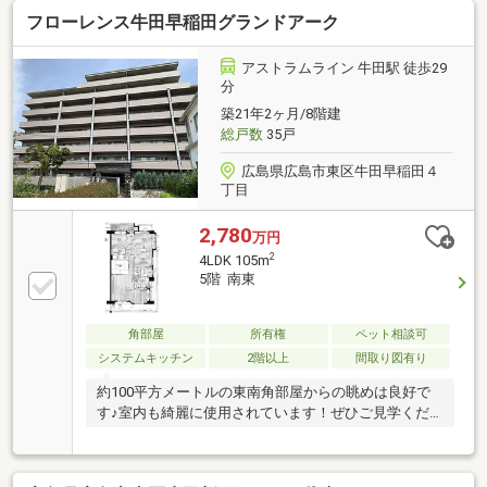
フローレンス牛田早稲田グランドアーク
アストラムライン 牛田駅 徒歩29
分
築21年2ヶ月/8階建
総戸数
35戸
広島県広島市東区牛田早稲田４
丁目
2,780
万円
2
4LDK 105m
5階 南東
角部屋
所有権
ペット相談可
システムキッチン
2階以上
間取り図有り
約100平方メートルの東南角部屋からの眺めは良好で
す♪室内も綺麗に使用されています！ぜひご見学くだ
さい！