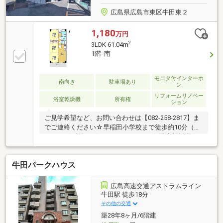
広島県広島市東区牛田東２
1,180
万円
2
3LDK 61.04m
1階 南
モニタ付インターホ
南向き
駐車場あり
ン
リフォームリノベー
浴室乾燥機
所有権
ション
ご見学希望など、お問い合わせは【082-258-2817】ま
でご連絡ください☆早稲田小学校まで徒歩約10分（約
700m）☆南向き☆システムキッチン☆浴室乾燥機☆
陽当り良好☆閑静な住宅地☆シャワー付洗面化粧台☆
南面バルコニー☆温水洗浄便座☆ＴＶモニタ付インタ
牛田パークハウス
ーホン☆通風良好☆全居室フローリング
広島高速交通アストラムライン
牛田駅 徒歩18分
その他の交通
築28年8ヶ月/6階建