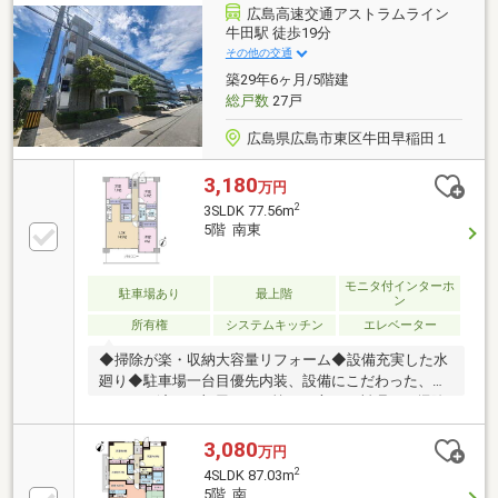
広島高速交通アストラムライン
牛田駅 徒歩19分
その他の交通
築29年6ヶ月/5階建
総戸数
27戸
広島県広島市東区牛田早稲田１
3,180
万円
2
3SLDK 77.56m
5階 南東
モニタ付インターホ
駐車場あり
最上階
ン
所有権
システムキッチン
エレベーター
◆掃除が楽・収納大容量リフォーム◆設備充実した水
廻り◆駐車場一台目優先内装、設備にこだわった、リ
フォーム済のお部屋です！忙しい方にお料理やお掃除
のストレスを軽減してくれる設備を揃えました！キッ
チンには自動調理機能が付いた「デリシア」を採用！
3,080
万円
忙しい時もお料理をサポート♪タッチレス蛇口一体型
2
4SLDK 87.03m
浄水器付きでスムーズなキッチンワーク♪水廻りは高
5階 南