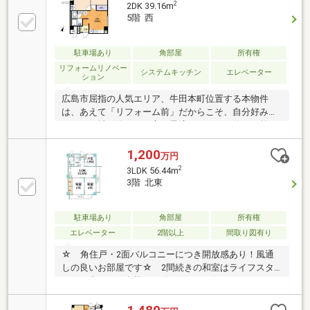
2
2DK 39.16m
5階 西
駐車場あり
角部屋
所有権
リフォームリノベー
システムキッチン
エレベーター
ション
広島市屈指の人気エリア、牛田本町位置する本物件
は、あえて「リフォーム前」だからこそ、自分好みの
リノベで城を築きたい方に最適です。バス停が目前で
八丁堀や広島駅へも軽快にアクセス。都心近くで、
「自分だけの理想」を賢い価格で手に入れませんか。
1,200
万円
弊社でリフォームも可能です。
2
3LDK 56.44m
3階 北東
駐車場あり
角部屋
所有権
エレベーター
2階以上
間取り図有り
☆ 角住戸・2面バルコニーにつき開放感あり！風通
しの良いお部屋です☆ 2間続きの和室はライフスタ
イルに合わせて多様にお使いいただけます☆ リフォ
ームおすすめ物件 エディオンではリフォームのご
提案もワンストップでご提供いたします☆ 牛田の平