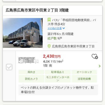
広島県広島市東区牛田東２丁目 3階建
バス/「早稲田団地郵便局前」バ
ス停 停歩4分
その他の交通
築21年6ヶ月/3階建
総戸数
9戸
広島県広島市東区牛田東２丁目
2,430
万円
2
4LDK 115.14m
1階 南
南向き
駐車場あり
オートロック
モニタ付インターホ
防犯カメラ
浴室乾燥機
ン
ベットの飼える分譲タイプのメゾネット物件です。駐
車場2台付