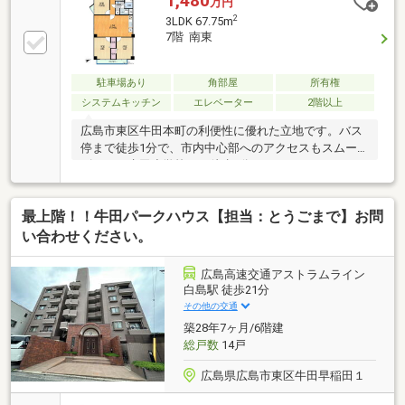
1,480
万円
坦地エリア♪アルゾSELECT牛田店（約146m）・ウォ
2
3LDK 67.75m
ンツ牛田旭店（約97m）まで徒歩2分☆ アストラム
7階 南東
ライン・JR・バスの3路線利用可能！☆ AL「牛田」
駅まで徒歩11分（約850m）・JR「新白島」駅まで徒
歩12分（約950m）・「牛田本町」バス停まで徒歩1分
駐車場あり
角部屋
所有権
（約24m）☆ 牛田小学校まで徒歩5分（約364m）お
システムキッチン
エレベーター
2階以上
子様の通学も安心な環境です♪
広島市東区牛田本町の利便性に優れた立地です。バス
停まで徒歩1分で、市内中心部へのアクセスもスムー
ズです。牛田小学校まで徒歩4分、スーパーやドラッ
グストアも近隣に揃い、教育環境と生活利便性が両立
した環境です。住戸は南東向きの角部屋のため、日当
最上階！！牛田パークハウス【担当：とうごまで】お問
たり・通風ともに良好。室内はリフォーム歴があり、
特に浴室や洗面所などの水回りは丁寧に使われていら
い合わせください。
っしゃいます。ぜひ現地にてご覧くださいませ!!・広電
バス「牛田本町」バス停 徒歩１分・アストラムライ
広島高速交通アストラムライン
ン「牛田」駅・「白島」駅 徒歩11分・牛田小学校
白島駅 徒歩21分
徒歩4分・ウォンツ牛田旭店 徒歩1分・アルゾセレク
その他の交通
ト牛田店 徒歩2分
築28年7ヶ月/6階建
総戸数
14戸
広島県広島市東区牛田早稲田１