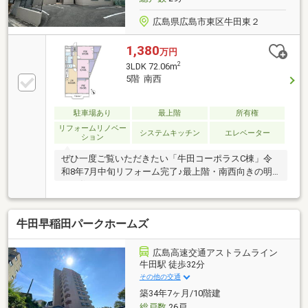
広島県広島市東区牛田東２
1,380
万円
2
3LDK 72.06m
5階 南西
駐車場あり
最上階
所有権
リフォームリノベー
システムキッチン
エレベーター
ション
ぜひ一度ご覧いただきたい「牛田コーポラスC棟」令
和8年7月中旬リフォーム完了♪最上階・南西向きの明
るい住まいシステムキッチン（W2100）・ユニットバ
ス・シャワー付洗面化粧台・防水パン・温水洗浄便座
付トイレを新規交換。さらに、マルチリモコン付給湯
牛田早稲田パークホームズ
器や給水管・給湯管・排水管（専有部分）も交換済み
で安心してお住まいいただけます。また、内窓（一
部）・節湯水栓・保温浴槽・LED照明を採用した省エ
広島高速交通アストラムライン
ネ仕様。カラーTVモニター付インターホンで防犯面に
牛田駅 徒歩32分
も配慮されています。アフターサービス保証付きで、
その他の交通
購入後も安心。さらに、近隣月極駐車場の承継が可能
築34年7ヶ月/10階建
です（約220m、月額13 000円）。
総戸数
26戸