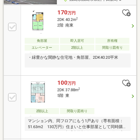
170
万円
2
2DK 40.2m
2階 南東
角部屋
即入居可
所有権
エレベーター
2階以上
間取り図有り
・緑豊かな閑静な住宅地・角部屋、2DK40.20平米
100
万円
2
2DK 37.88m
5階 東
2階以上
間取り図有り
マンション内、同フロアにもう1戸あり（専有面積：
51.63m2 130万円）住まいと仕事部屋として同時購入
もいかがでしょうか◆「牛田新町1丁目」バス停は広
島交通、広島電鉄、JRバスが停車し、便数が多く便利