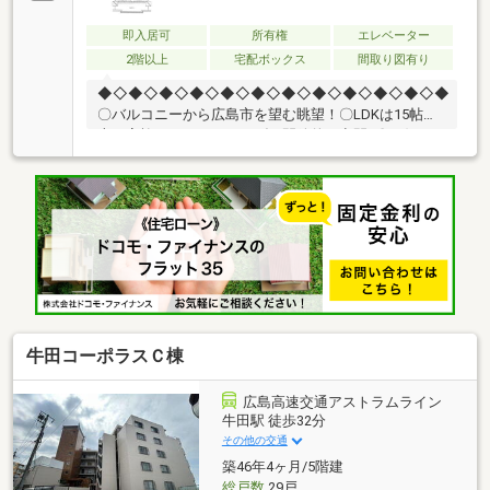
即入居可
所有権
エレベーター
2階以上
宅配ボックス
間取り図有り
◆◇◆◇◆◇◆◇◆◇◆◇◆◇◆◇◆◇◆◇◆◇◆
〇バルコニーから広島市を望む眺望！〇LDKは15帖以
上、家族みんなでくつろげる開放的な空間♪〇お好き
な改装も可能な現状渡し物件！好みのリノベーション
や家具新調可能♪〇駐車場は1戸に1台確約！
◆◇◆◇◆◇◆◇◆◇◆◇◆◇◆◇◆◇◆◇◆◇◆
ご内覧ご希望の方は「SUUMOを見た」で082-532-
5533のJDCまでお電話ください。その他、資料などご
質問等もご遠慮なくお問い合わせください。皆様のお
問い合わせJDC一同、心よりお待ちしております。
牛田コーポラスＣ棟
広島高速交通アストラムライン
牛田駅 徒歩32分
その他の交通
築46年4ヶ月/5階建
総戸数
29戸