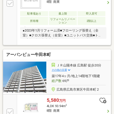
8階 南東
駐車場あり
最上階
即入居可
リフォームリノベー
所有権
2階以上
ション
●2023年1月リフォーム済■フローリング張替え（全
室）■クロス張替え（全室）■ユニットバス交換■トイ
レ交換■洗面化粧台交換■キッチン交換■スイッチ・コ
ンセント交換■給湯器交換■洗濯パン交換
アーバンビュー牛田本町
ＪＲ山陽本線 広島駅 徒歩20分
その他の交通
築17年4ヶ月/地上14階地下1階建
総戸数
69戸
広島県広島市東区牛田本町２
5,580
万円
2
4LDK 93.94m
8階 南東