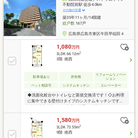
290m)・広島市立牛田小学校 徒歩7分(約530m)■ ご希
不動院前駅 徒歩4.0km
望の住まい探しをお手伝いします ━━━━━・・・物
その他の交通
件の詳細・ご相談はお気軽にお問い合わせください。
築35年11ヶ月/14階建
総戸数
167戸
広島県広島市東区牛田早稲田４
1,080
万円
2
3LDK 66.12m
3階 南西
リフォームリノベー
駐車場あり
所有権
ション
ペット相談可
システムキッチン
エレベーター
◆洗面化粧台やトイレなど新規交換済です！◇お料理
に集中できる壁付けタイプのシステムキッチンです
♪◆全居室洋室なので家具の配置やお掃除もしやすい
です。◇高台にあり、開放感ある立地です☆◆来場メ
リット♪・物件を見て触れる事で暮らしのイメージが
1,580
万円
上がります・WEBよりもリアルな資金シミュレーショ
2
3LDK 73.55m
ンが可能です・未完成でも類似の完成物件があればご
9階 南西
案内可能です赤い「見学可能」ボタンから、ご希望の