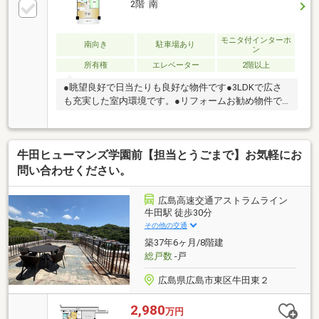
2階 南
モニタ付インターホ
南向き
駐車場あり
ン
所有権
エレベーター
2階以上
●眺望良好で日当たりも良好な物件です●3LDKで広さ
も充実した室内環境です。●リフォームお勧め物件で
す！！
牛田ヒューマンズ学園前【担当とうごまで】お気軽にお
問い合わせください。
広島高速交通アストラムライン
牛田駅 徒歩30分
その他の交通
築37年6ヶ月/8階建
総戸数
-戸
広島県広島市東区牛田東２
2,980
万円