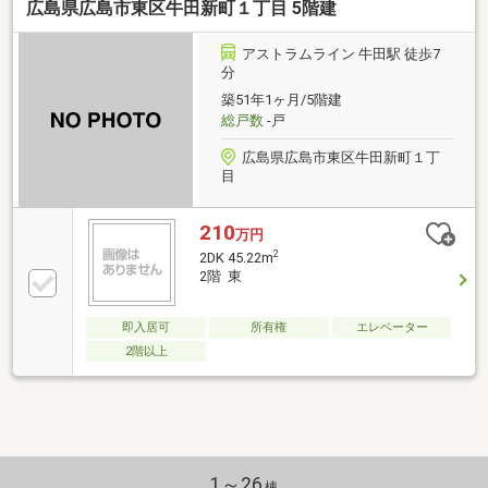
広島県広島市東区牛田新町１丁目 5階建
アストラムライン 牛田駅 徒歩7
分
築51年1ヶ月/5階建
総戸数
-戸
広島県広島市東区牛田新町１丁
目
210
万円
2
2DK 45.22m
2階 東
即入居可
所有権
エレベーター
2階以上
1～26
棟