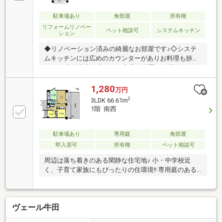
日時にご予約ください。
駐車場あり
角部屋
所有権
リフォームリノベー
ペット相談可
システムキッチン
ション
◆リノベーション済みの綺麗なお部屋です♪◇システ
ムキッチンには広めのカウンターがありお料理も捗り
ます☆◆全居室洋室なので家具の配置やお掃除もしや
すいです。◇眺望良好で広島市内が一望できます☆◆
ペット相談(居室のみで飼育できる小動物)可能物件で
1,280
万円
大切なペットとの生活を送れます◆来場メリット♪・
2
3LDK 66.61m
物件を見て触れる事で暮らしのイメージが上がりま
1階 南西
す・WEBよりもリアルな資金シミュレーションが可能
です・未完成でも類似の完成物件があればご案内可能
です赤い「見学可能」ボタンから、ご希望の日時にご
駐車場あり
専用庭
角部屋
予約ください。
即入居可
所有権
ペット相談可
周辺は落ち着きのある閑静な住宅地♪ 小・中学校近
く、子育て家族にもぴったりの住環境!! 専用庭のある
住戸です。
ヴェール牛田