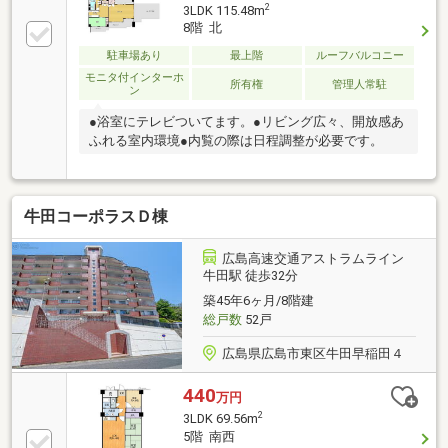
2
3LDK 115.48m
8階 北
駐車場あり
最上階
ルーフバルコニー
モニタ付インターホ
所有権
管理人常駐
ン
●浴室にテレビついてます。●リビング広々、開放感あ
ふれる室内環境●内覧の際は日程調整が必要です。
牛田コーポラスＤ棟
広島高速交通アストラムライン
牛田駅 徒歩32分
築45年6ヶ月/8階建
総戸数
52戸
広島県広島市東区牛田早稲田４
440
万円
2
3LDK 69.56m
5階 南西