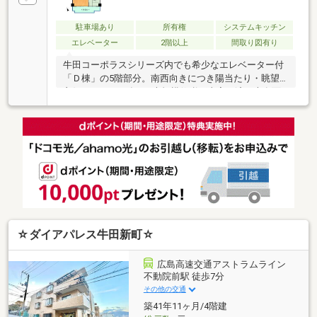
駐車場あり
所有権
システムキッチン
エレベーター
2階以上
間取り図有り
牛田コーポラスシリーズ内でも希少なエレベーター付
「Ｄ棟」の5階部分。南西向きにつき陽当たり・眺望
良好です。2025年1月大規模修繕工事完了済。専有面
積69㎡超のゆとりある3LDK。室内はリフォーム前提と
なりますが、価格を抑えて広さを求める方や、ご自身
で好みに改装したい方におすすめです。早稲田小学校
約230ｍ、バス停徒歩3分。牛田エリアで手頃な価格帯
のマンションをお探しの方はぜひご検討ください。
☆ダイアパレス牛田新町☆
広島高速交通アストラムライン
不動院前駅 徒歩7分
その他の交通
築41年11ヶ月/4階建