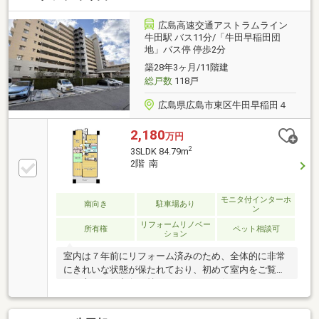
相談ください♪車等の個人ローンも一本化して月々支
払いを減額☆◇◆西洋トラスト株式会社◆◇・住宅ロ
広島高速交通アストラムライン
ーンに不安がある方、一度断られた方、お気軽にご相
牛田駅 バス11分/「牛田早稲田団
地」バス停 停歩2分
談ください・ご自宅までの送迎いたします。事前にご
連絡下さい・他社で掲載されている物件情報もまとめ
築28年3ヶ月/11階建
て資料をお送りします！
総戸数
118戸
広島県広島市東区牛田早稲田４
2,180
万円
2
3SLDK 84.79m
2階 南
モニタ付インターホ
南向き
駐車場あり
ン
リフォームリノベー
所有権
ペット相談可
ション
室内は７年前にリフォーム済みのため、全体的に非常
にきれいな状態が保たれており、初めて室内をご覧に
なる方にも好印象を持っていただける住戸です。3LDK
＋Sの間取りは居住スペースにゆとりがあり、サービ
スルームは収納やワークスペースなど用途に応じて柔