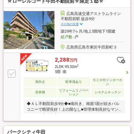
☆ローレルコート牛田不動院前☆限定１邸☆
あり）で、日々の車の出し入れもスムーズ。周辺環境
も充実しており、ショッピングモール「サンベルモ」
まで約300ｍ、牛田駅まで約1.3ｋｍ、バス停は約350
広島高速交通アストラムライン
ｍと交通・買い物ともに便利な立地です。さらに牛田
不動院前駅 徒歩9分
小学校まで約500ｍとお子様の通学にも安心の距離。
その他の交通
コンビニやスーパーなども徒歩圏内に揃い、暮らしや
築29年7ヶ月/地上5階地下1階建
すさと利便性を兼ね備えた魅力の住環境です。
総戸数
-戸
広島県広島市東区牛田新町３
2,288
万円
2
2LDK 95.53m
5階 南
モニタ付インターホ
南向き
駐車場あり
ン
リフォームリノベー
所有権
システムキッチン
ション
◆ＡＬ不動院前歩9分◆■南向き、南面1面が続きバル
コニーで眺望良好！上の階なし■管理体制良好なマン
ション、室内大変きれいです☆■4LDKを2LDKにリフォ
ーム済（23LDK・約12洋・約9洋）【低金利で一つに
まとめる住宅ローン】引越しを機に家電費用も住宅ロ
パークシティ牛田
ーンに組入可能☆頭金・諸費用のない方でもまずはご