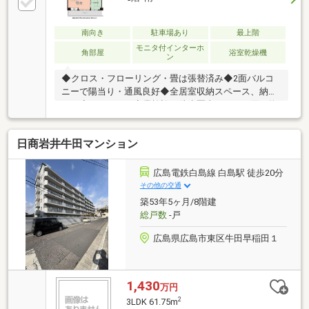
品位ホーロー加工！丈夫でお手入れもしやすい仕様と
なっています♪全居室収納付き＆ウォークインクロー
ゼット付で収納豊富♪玄関には大容量のシューズBOXを
南向き
駐車場あり
最上階
設置！ご家族の靴もしっかり収納でき玄関回りもスッ
モニタ付インターホ
角部屋
浴室乾燥機
ン
キリしますね♪
◆クロス・フローリング・畳は張替済み◆2面バルコ
ニーで陽当り・通風良好◆全居室収納スペース、納戸
あり◆スーパー、商業施設が徒歩圏内にあり、買い物
利便性に富んだ立地◆近隣に公園、幼稚園、小学校が
あり、子育て環境が充実しています～周辺環境～マッ
日商岩井牛田マンション
クスバリュ牛田店 徒歩5分ショージ牛田店 徒歩6分
ウォンツ牛田店 徒歩5分セブンイレブン広島牛田東
店 徒歩7分広島市立牛田小学校 徒歩9分あやめ幼稚
広島電鉄白島線 白島駅 徒歩20分
園 徒歩3分広島牛田早稲田郵便局 徒歩2分ご内覧や
その他の交通
資料請求などお気軽にお問い合わせください。
築53年5ヶ月/8階建
総戸数
-戸
広島県広島市東区牛田早稲田１
1,430
万円
2
3LDK 61.75m