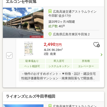
エルコンセ牛田旭
軟に活用可能です。リビングには大きな規格の窓を採
用しており、自然光がしっかりと入り、日中は照明い
らずの明るさを感じられます。バルコニーも広く、日
広島高速交通アストラムライン
当たり良好で洗濯物が乾きやすい点も魅力です。マン
牛田駅 徒歩17分
ション内には専用倉庫があり、季節用品や趣味道具の
築20年2ヶ月/6階建
収納にも便利です。さらに小学校・中学校ともに徒歩
総戸数
40戸
5分圏内と、子育て世帯に安心の住環境が整っていま
す。
広島県広島市東区牛田旭２
2,490
万円
2
4LDK 86.28m
2階 南東
駐車場あり
即入居可
所有権
ペット相談可
システムキッチン
エレベーター
－物件のおすすめポイント－▼特徴・設計・建設住宅
性能評価書取得マンション・南東側段落ちで開放感
有、眺望も良好・LDKは約17.7帖、和室約6.0帖と一体
利用も可能・お料理中も会話が弾む対面式キッチン・
WICは2か所、全居室に収納スペースを確保・住戸の独
ライオンズヒルズ牛田早稲田
立性を高めるプライベートポーチ付・ペット飼育可能
(細則・飼育料有)▼設備・食器洗乾燥機・スロップシ
ンク▼周辺環境・マックスバリュ牛田店 徒歩4分(約
広島高速交通アストラムライン