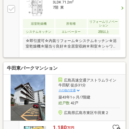
2
3LDK 71.2m
7階 東
リフォームリノベー
浴室乾燥機
所有権
ション
システムキッチン
エレベーター
2階以上
☆即引渡可☆内装リフォーム☆システムキッチン☆浴
室乾燥機☆陽当り良好☆全居室収納☆和室☆シャワー
付洗面化粧台☆対面式キッチン☆３面採光☆温水洗浄
便座☆通風良好☆眺望良好☆エレベーター☆宅配ボッ
クス☆駐輪場☆食器洗乾燥機☆バイク置場
牛田東パークマンション
広島高速交通アストラムライン
牛田駅 徒歩31分
その他の交通
築43年1ヶ月/7階建
総戸数
42戸
広島県広島市東区牛田東２
1,180
万円