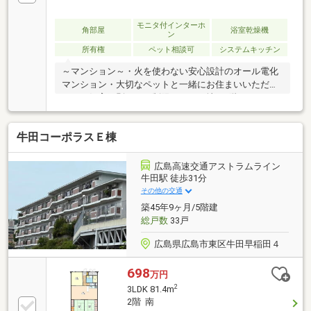
モニタ付インターホ
角部屋
浴室乾燥機
ン
所有権
ペット相談可
システムキッチン
～マンション～・火を使わない安心設計のオール電化
マンション・大切なペットと一緒にお住まいいただけ
ます（飼育細則による制限あり）・地下1階にトラン
クルームあり（1住戸1区画・使用料無償） 季節の変
わり目の備品やアウトドア用品の保管などに重宝しま
牛田コーポラスＥ棟
す～お部屋について～・バルコニーは明るさと通風性
を高めるL字型バルコニー・玄関には靴や外出用品も
収納できるシューズクロゼット・室内はお子様からご
広島高速交通アストラムライン
年配の方まで使いやすい、段差の少ないバリアフリー
牛田駅 徒歩31分
設計・LDK・キッチン・洗面所の画像は、現況写真と
その他の交通
間取り図面をもとにCGで作成したリフォームイメージ
築45年9ヶ月/5階建
です。
総戸数
33戸
広島県広島市東区牛田早稲田４
698
万円
2
3LDK 81.4m
2階 南