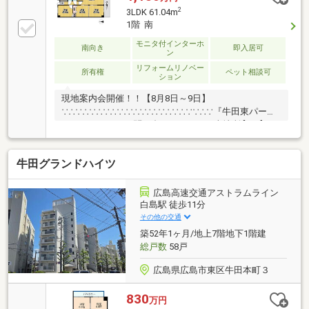
2
3LDK 61.04m
1階 南
モニタ付インターホ
南向き
即入居可
ン
リフォームリノベー
所有権
ペット相談可
ション
現地案内会開催！！【8月8日～9日】
∵∴∵∴∵∴∵∴∵∴∵∴∵∴∵∴∵∴∵∵∴∵『牛田東パーク
マンション』のお問い合わせは 西日本地所 [TEL]
082-909-4042∵∴∵∴∵∴∵∴∵∴∵∴∵∴∵∴∵∴∵∵∴∵
牛田グランドハイツ
広島高速交通アストラムライン
白島駅 徒歩11分
その他の交通
築52年1ヶ月/地上7階地下1階建
総戸数
58戸
広島県広島市東区牛田本町３
830
万円