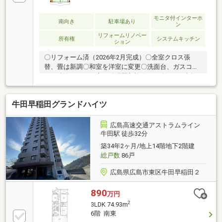
モニタ付インターホ
南向き
駐車場あり
ン
リフォームリノベー
所有権
システムキッチン
ション
〇リフォーム済（2026年2月完成）〇全室クロス張
替、畳は新調〇和室を洋室に変更〇洗面台、ガスコン
ロ、洗浄トイレ便座、給湯器新設〇2024年9月 大規
模修繕工事（外壁塗装、タイル補修等）〇2024年9
月 玄関ドア新設交換〇近隣に駐車場確保済みです〇
牛田早稲田グランドハイツ
リフォーム済なのですぐに生活できます〇早稲田小学
校まで徒歩4分！早稲田中学校まで徒歩7分！
広島高速交通アストラムライン
牛田駅 徒歩32分
築34年2ヶ月/地上14階地下2階建
総戸数
86戸
広島県広島市東区牛田早稲田２
890
万円
2
3LDK 74.93m
6階 南東