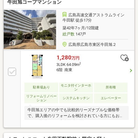
牛田旭コープマンション
広島高速交通アストラムライン
牛田駅 徒歩17分
築42年7ヶ月/12階建
総戸数
147戸
広島県広島市東区牛田旭２
1,280
万円
2
3LDK 64.09m
6階 南東
モニタ付インターホ
駐車場あり
所有権
ン
リフォームリノベー
システムキッチン
エレベーター
ション
牛田旭エリアの中でも比較的リーズナブルな価格帯
で、購入後のリフォームを検討されている方にもおす
すめの物件です。専有面積は約70㎡ゆとりがあり、ご
家族構成やライフスタイルに合わせた住まいづくりが
楽しめます。敷地内の駐車場は全台平面タイプ（抽選