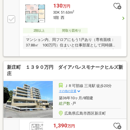
です◆太田川大芝・牛田ランニング、ウォーキングコ
130
万円
ースの利用で健康的！◆史跡「見立山」ハイキングコ
2
3DK 51.63m
ース、神田山荘など家族で楽しめるロケーションです
5階 西
◆通勤通学全方位に適した立地◆内科、歯科が300ｍ
圏内です～地域情報自然豊かで子育てに最適なエリア
2階以上
間取り図有り
です。家族で楽しめる施設が多く、不動院では歴史と
美しい景観を楽しめ、マエダハウジング東区スポーツ
マンション内、同フロアにもう1戸あり（専有面積：
センターではプールや室内競技を通じて健康的な時間
37.88㎡ 100万円）住まいと仕事部屋として同時購入
が過ごせま
もいかがでしょうか◆「牛田新町1丁目」バス停は広
島交通、広島電鉄、JRバスが停車し、便数が多く便利
です◆太田川大芝・牛田ランニング、ウォーキングコ
新庄町 １３９０万円 ダイアパレスモナークヒルズ新
ースの利用で健康的！◆史跡「見立山」ハイキングコ
ース、神田山荘など家族で楽しめるロケーションです
庄
◆通勤通学全方位に適した立地◆内科、歯科が300ｍ
圏内です～地域情報自然豊かで子育てに最適なエリア
ＪＲ可部線 三滝駅 徒歩20分
です。家族で楽しめる施設が多く、不動院では歴史と
その他の交通
美しい景観を楽しめ、マエダハウジング東区スポーツ
築36年10ヶ月/8階建
センターではプールや室内競技を通じて健康的な時間
総戸数
-戸
が過ごせ
広島県広島市西区新庄町
1,390
万円