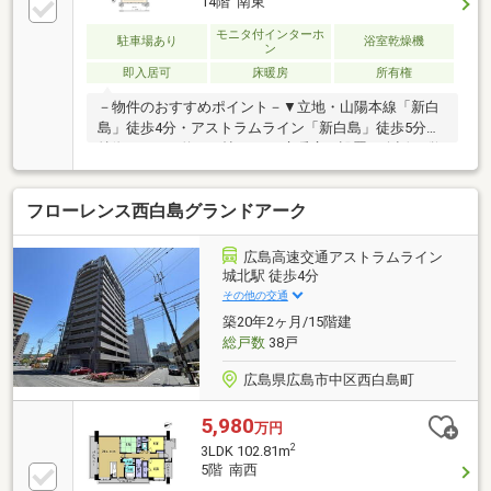
14階 南東
モニタ付インターホ
駐車場あり
浴室乾燥機
ン
即入居可
床暖房
所有権
－物件のおすすめポイント－▼立地・山陽本線「新白
島」徒歩4分・アストラムライン「新白島」徒歩5分▼
特徴・LDKは約16.9帖、LDに床暖房を設置・会話が弾
む対面式キッチン・ペット飼育可能（細則有）・納戸
約6帖はWIC・窓付で多用途に活用可能・南東向きバル
フローレンス西白島グランドアーク
コニー、眺望良好▼設備・浴室乾燥機・TVモニタ付イ
ンターホン・スロップシンク・宅配BOX▼周辺環境・
フジ白島店 徒歩4分(約300m)・広島市立白島小学校 徒
広島高速交通アストラムライン
歩6分(約430m)■ ご希望の住まい探しをお手伝いしま
城北駅 徒歩4分
す ━━━━━・・・物件の詳細・ご相談はお気軽にお
その他の交通
問い合わせください。
築20年2ヶ月/15階建
総戸数
38戸
広島県広島市中区西白島町
5,980
万円
2
3LDK 102.81m
5階 南西