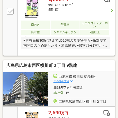
2
3SLDK 102.81m
5階 南
モニタ付インターホ
南向き
角部屋
ン
所有権
システムキッチン
2階以上
■専有面積100㎡越えでLD20帖の希少物件☆■角部屋で
南開口のため陽当たり・通風良好♪■居室部分2重サッ
シを取り付けています♪【低金利で一つにまとめる住
宅ローン】引越しを機に家電費用も住宅ローンに組入
可能☆頭金・諸費用のない方でもまずはご相談くださ
広島県広島市西区横川町２丁目 9階建
い♪車等の個人ローンも一本化して月々支払いを減額
☆◇◆西洋トラスト株式会社◆◇・住宅ローンに不安
がある方、一度断られた方、お気軽にご相談くださ
山陽本線 横川駅 徒歩8分
い・ご自宅までの送迎いたします。事前にご連絡下さ
その他の交通
い・他社で掲載されている物件情報もまとめて資料を
築38年7ヶ月/9階建
お送りします・是非一度条件をお聞かせください♪
総戸数
-戸
広島県広島市西区横川町２丁目
2,590
万円
2