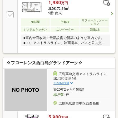
1,980
万円
2
2LDK 72.24m
9階 南東
リフォームリノベー
角部屋
所有権
ション
システムキッチン
エレベーター
2階以上
■室内全面改装！最新設備で新築のような室内です。
■JR、アストラムライン、路面電車、バスと公共交通
機関が充実！■コンビニ、スーパー、ドラッグストア
も徒歩圏内！■採光、眺望、通風良好です！
☆フローレンス西白島グランドアーク☆
広島高速交通アストラムライン
城北駅 徒歩4分
その他の交通
築20年2ヶ月/15階建
総戸数
-戸
広島県広島市中区西白島町
5,980
万円