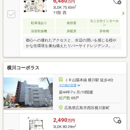
6,480
万円
ンス・桜を望める１階のオーナーズロビーあり・環境
2
3LDK 75.43m
や家計に優しい給湯器（エコジョーズ）を採用・コン
11階 西
シェルジュサービスあり。（一部有料）・ゲストルー
ム、大型コインランドリーなどを完備（ペット飼育細
モニタ付インターホ
駐車場あり
角部屋
ン
則あり）
浴室乾燥機
床暖房
所有権
都心への優れたアクセスと、水辺の潤いを感じる穏や
かな住環境を兼ね備えたリバーサイドレジデンス。コ
ンシェルジュカウンターをはじめ、ラウンジやゲスト
ルーム、スモーキングルーム、ゴルフブース、大型コ
インランドリーなど、充実した共用施設を備えていま
横川コーポラス
す。災害時には無料で利用できる自動販売機も設置。
ペット飼育可能（細則有）で、ペット足洗い場も完
備。風除室から住戸まで5重のセキュリティシステム
ＪＲ山陽本線 横川駅 徒歩4分
やハンズフリーキー、24時間オンライン監視など、安
その他の交通
心・安全にも配慮されたホテルライクな住まいです。
築44年7ヶ月/10階建
リビング・ダイニングの窓全面にはUVカット・遮熱フ
総戸数
69戸
ィルムを施工し、快適性にもこだわっています。
広島県広島市西区横川新町
2,490
万円
2
3LDK 80.39m