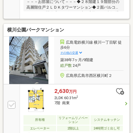
－－－お部屋について－－－◆２８階建１９階部分の
高層階住戸２ＬＤＫタワーマンション◆２面バルコニ
ーのため、開放感がございます◆ご家族でのお話も増
える対面式キッチン◆各居室がバルコニーに面してい
るため、陽当たり良好です◆周辺に遮蔽物がないた
横川公園パークマンション
め、眺望・通風が良好です◆駐車場や駐輪場もオート
ロックがありセキュリティも充実
広島電鉄横川線 横川一丁目駅 徒
歩6分
その他の交通
築38年7ヶ月/9階建
総戸数
24戸
広島県広島市西区横川町２
2,630
万円
2
2LDK 60.31m
7階 南東
リフォームリノベー
所有権
システムキッチン
ション
エレベーター
2階以上
24時間ゴミ出し可