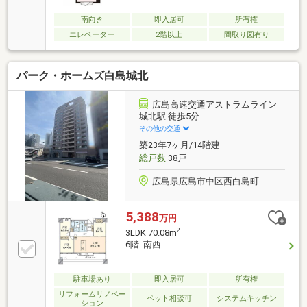
南向き
即入居可
所有権
エレベーター
2階以上
間取り図有り
パーク・ホームズ白島城北
広島高速交通アストラムライン
城北駅 徒歩5分
その他の交通
築23年7ヶ月/14階建
総戸数
38戸
広島県広島市中区西白島町
5,388
万円
2
3LDK 70.08m
6階 南西
駐車場あり
即入居可
所有権
リフォームリノベー
ペット相談可
システムキッチン
ション