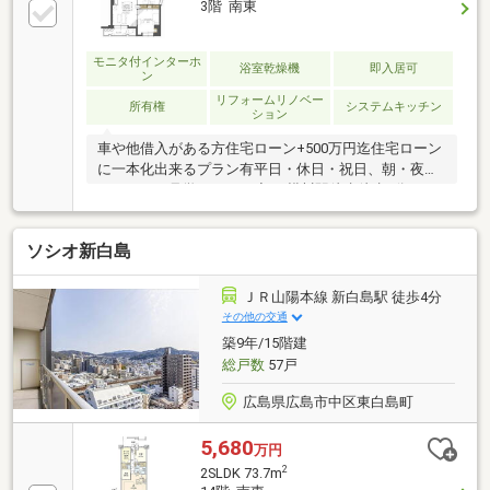
3階 南東
モニタ付インターホ
浴室乾燥機
即入居可
ン
リフォームリノベー
所有権
システムキッチン
ション
車や他借入がある方住宅ローン+500万円迄住宅ローン
に一本化出来るプラン有平日・休日・祝日、朝・夜！
いつでもご見学頂けます◆JR横川駅徒歩徒歩5分
◆2026年3月フルリノベーション済◆全居室収納有◆
東南向きで陽当良好住宅ローン借り入れ2490万円の場
ソシオ新白島
合 月々60105円※変動金利・40年払い・金利
0.775％・ボーナス払い無しの場合現在の家賃+駐車場
代と比べてみてください◎お仕事が忙しくてなかなか
ＪＲ山陽本線 新白島駅 徒歩4分
時間の取れない方も安心お仕事帰りの夜間や早朝等、
その他の交通
対応出来ますのでお気軽にご相談下さい。他掲載物件
築9年/15階建
も纏めてご案内・資料送付可能です
総戸数
57戸
広島県広島市中区東白島町
5,680
万円
2
2SLDK 73.7m