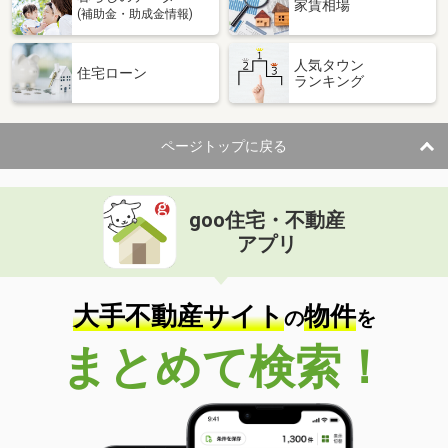
家賃相場
(補助金・助成金情報)
人気タウン
住宅ローン
ランキング
ページトップに戻る
goo住宅・不動産
アプリ
大手不動産サイト
物件
の
を
まとめて検索！