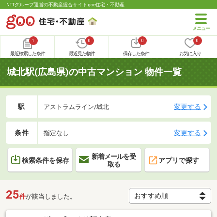
NTTグループ運営の不動産総合サイト goo住宅・不動産
1
0
0
0
最近検索した条件
最近見た物件
保存した条件
お気に入り
城北駅(広島県)の中古マンション 物件一覧
駅
変更する
アストラムライン/城北
条件
変更する
指定なし
新着メールを受
検索条件を保存
アプリで探す
取る
25
件
が該当しました。