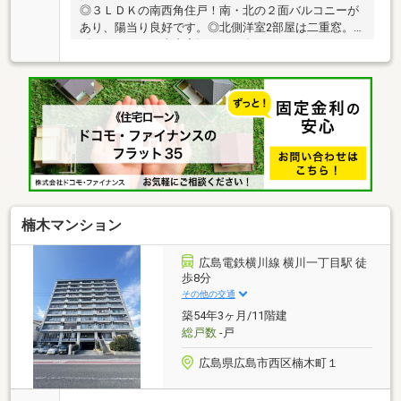
◎３ＬＤＫの南西角住戸！南・北の２面バルコニーが
あり、陽当り良好です。◎北側洋室2部屋は二重窓。
《リフォーム工事内容》・2022年10月：キッチン、ユ
ニットバス、洗面化粧台、トイレ、電気温水器交換ク
ロス全室張替、ＬＤＫフローリング張替、畳表替え・
2024年11月：洋室フローリング追い張り・2025年11
月：ＬＤＫ、廊下、洋室フローリング追い張り
■JR「横川駅」 徒歩5分■広電「横川駅」 徒歩5分
■「横川3丁目バス停」 徒歩3分■アストラムライン
「城北駅」 徒歩10分■スーパー「フジ三篠店」 徒
歩3分■「セブンイレブン広島三篠1丁目店」 徒歩3分
楠木マンション
広島電鉄横川線 横川一丁目駅 徒
歩8分
その他の交通
築54年3ヶ月/11階建
総戸数
-戸
広島県広島市西区楠木町１