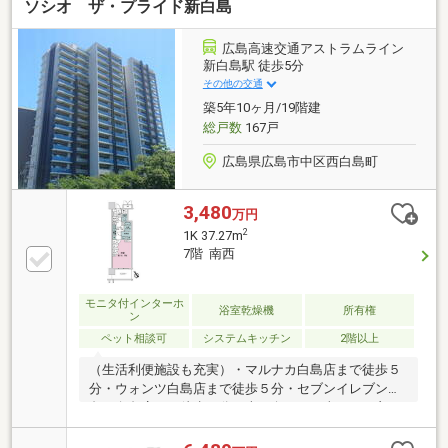
ソシオ ザ・プライド新白島
広島高速交通アストラムライン
新白島駅 徒歩5分
その他の交通
築5年10ヶ月/19階建
総戸数
167戸
広島県広島市中区西白島町
3,480
万円
2
1K 37.27m
7階 南西
モニタ付インターホ
浴室乾燥機
所有権
ン
ペット相談可
システムキッチン
2階以上
（生活利便施設も充実）・マルナカ白島店まで徒歩５
分・ウォンツ白島店まで徒歩５分・セブンイレブン広
島西白島店まで徒歩６分・南西向きの日当たりの良い
明るいお部屋です。・家事動線に優れた、コンパクト
な間取りです。・重厚感のあるアプローチとエントラ