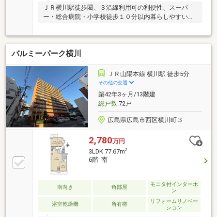
ＪＲ横川駅徒歩圏、３沿線利用可の利便性、スーパ
ー・総合病院・小学校徒歩１０分以内暮らしやすい住
環境です。ご案内いたしますので、是非一度内見を感
動します。
バルミーパーク横川
ＪＲ山陽本線 横川駅 徒歩5分
その他の交通
築42年3ヶ月/13階建
総戸数
72戸
広島県広島市西区横川町３
2,780
万円
2
3LDK 77.67m
6階 南
モニタ付インターホ
南向き
角部屋
ン
リフォームリノベー
浴室乾燥機
所有権
ション