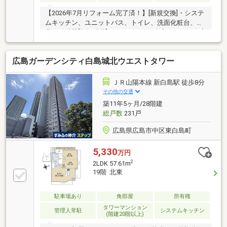
【2026年7月リフォーム完了済！】[新規交換]・システ
ムキッチン、ユニットバス、トイレ、洗面化粧台、建
具、給湯器[新規張替]・フローリング全室、クロス全室
□南西向きバルコニー□ローソン広島東白島店まで徒歩
3分（240m）□フジ白島店まで徒歩7分（520m）□広島
広島ガーデンシティ白島城北ウエストタワー
市立白島小学校まで徒歩3分（190m）
ＪＲ山陽本線 新白島駅 徒歩8分
その他の交通
築11年5ヶ月/28階建
総戸数
231戸
広島県広島市中区東白島町
5,330
万円
2
2LDK 57.61m
19階 北東
駐車場あり
角部屋
所有権
タワーマンション
管理人常駐
システムキッチン
(階建20階以上)