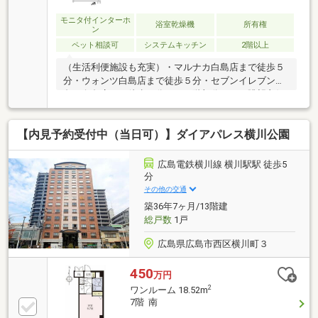
モニタ付インターホ
浴室乾燥機
所有権
ン
ペット相談可
システムキッチン
2階以上
（生活利便施設も充実）・マルナカ白島店まで徒歩５
分・ウォンツ白島店まで徒歩５分・セブンイレブン広
島西白島店まで徒歩６分・１４階部分につき眺望良好
（本川を望む）・約１６帖の開放的なリビングダイニ
ングキッチンは和室（約４帖）が併設されており、
【内見予約受付中（当日可）】ダイアパレス横川公園
広々と使用できます。・家事動線に優れた、使い勝手
の良い２Wayの洗面室・重厚感のあるアプローチとエ
ントランス・桜を望める１階のオーナーズロビーあ
広島電鉄横川線 横川駅駅 徒歩5
り・環境や家計に優しい給湯器（エコジョーズ）を採
分
用・コンシェルジュサービスあり。（一部有料）・ゲ
その他の交通
ストルーム、大型コインランドリーなどを完備（ペッ
築36年7ヶ月/13階建
ト飼育細則あり）
総戸数
1戸
広島県広島市西区横川町３
450
万円
2
ワンルーム 18.52m
7階 南