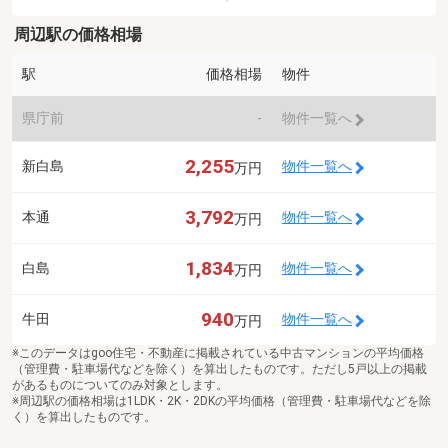
周辺駅の価格相場
駅
価格相場
物件
県庁前
-
物件一覧へ
2,255
新白島
物件一覧へ
万円
3,792
本通
物件一覧へ
万円
1,834
白島
物件一覧へ
万円
940
牛田
物件一覧へ
万円
※このデータはgoo住宅・不動産に掲載されている中古マンションの平均価格
（管理費・駐車場代などを除く）を算出したものです。ただし5戸以上の掲載
があるものについてのみ対象とします。
※周辺駅の価格相場は1LDK・2K・2DKの平均価格（管理費・駐車場代などを除
く）を算出したものです。