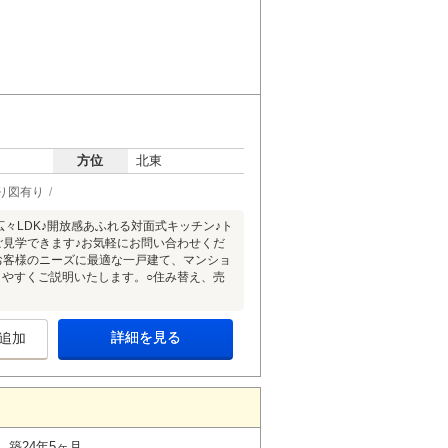
方位
北東
り図有り
広々LDK♪開放感あふれる対面式キッチン♪ト
ご見学できます♪お気軽にお問い合わせくだ
○お客様のニーズに最適な一戸建て、マンショ
りやすくご説明いたします。○住み替え、売
詳細を見る
追加
築24年5ヶ月