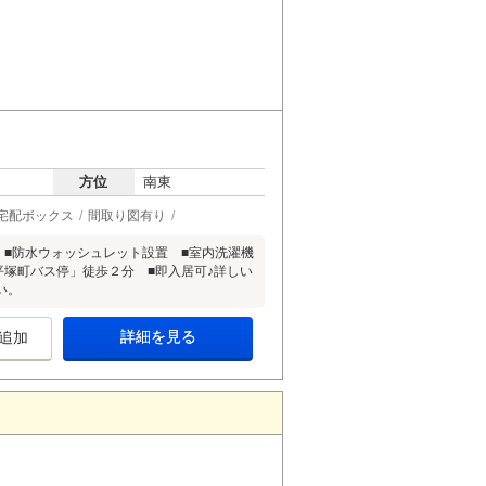
方位
南東
宅配ボックス
間取り図有り
 ■防水ウォッシュレット設置 ■室内洗濯機
平塚町バス停」徒歩２分 ■即入居可♪詳しい
い。
詳細を見る
追加