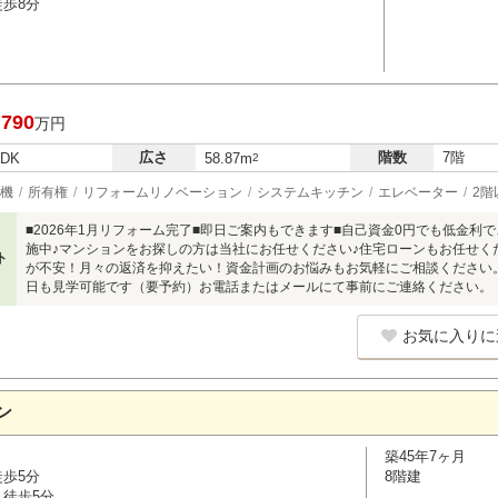
徒歩8分
,790
万円
広さ
階数
7階
LDK
58.87m
2
機
所有権
リフォームリノベーション
システムキッチン
エレベーター
2階
■2026年1月リフォーム完了■即日ご案内もできます■自己資金0円でも低金
施中♪マンションをお探しの方は当社にお任せください♪住宅ローンもお任せく
ト
が不安！月々の返済を抑えたい！資金計画のお悩みもお気軽にご相談ください
日も見学可能です（要予約）お電話またはメールにて事前にご連絡ください。
お気に入りに
ン
築45年7ヶ月
徒歩5分
8階建
 徒歩5分