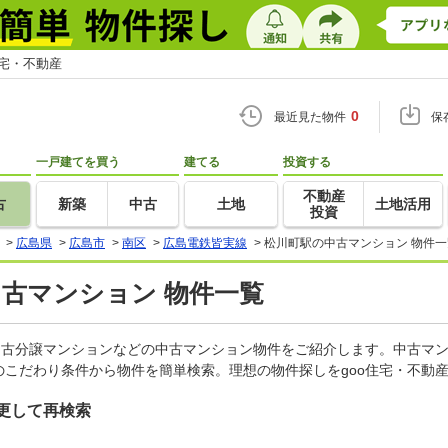
住宅・不動産
0
最近見た物件
保
一戸建てを買う
建てる
投資する
不動産
古
新築
中古
土地
土地活用
投資
>
広島県
>
広島市
>
南区
>
広島電鉄皆実線
>
松川町駅の中古マンション 物件一
中古マンション 物件一覧
中古分譲マンションなどの中古マンション物件をご紹介します。中古マン
こだわり条件から物件を簡単検索。理想の物件探しをgoo住宅・不動
更して再検索