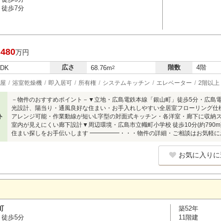
 徒歩7分
,480
万円
広さ
階数
4階
LDK
68.76m
2
屋
浴室乾燥機
即入居可
所有権
システムキッチン
エレベーター
2階以上
－物件のおすすめポイント－▼立地・広島電鉄本線「銀山町」徒歩5分・広島電
光設計、陽当り・通風良好な住まい・お手入れしやすい全居室フローリング仕様
ト
アレンジ可能・作業動線が短いL字型の対面式キッチン・各洋室・廊下に収納
室内が見えにくい廊下設計▼周辺環境・広島市立幟町小学校 徒歩10分(約790m)・
住まい探しをお手伝いします ━━━━━・・・物件の詳細・ご相談はお気軽
お気に入りに
町
築52年
 徒歩5分
11階建