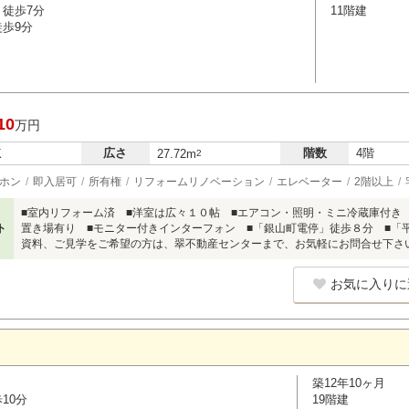
 徒歩7分
11階建
徒歩9分
10
万円
広さ
階数
4階
K
27.72m
2
ホン
即入居可
所有権
リフォームリノベーション
エレベーター
2階以上
■室内リフォーム済 ■洋室は広々１０帖 ■エアコン・照明・ミニ冷蔵庫付き
ト
置き場有り ■モニター付きインターフォン ■「銀山町電停」徒歩８分 ■「
資料、ご見学をご希望の方は、翠不動産センターまで、お気軽にお問合せ下さ
お気に入りに
築12年10ヶ月
10分
19階建