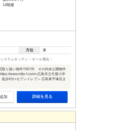
14階建
方位
東
システムキッチン
オール電化
取り扱い物件7087件 その内未公開物件
www.nitto-f.com/○広島市立竹屋小学
 徒歩6分○セブンイレブン 広島東平塚店ま
詳細を見る
追加