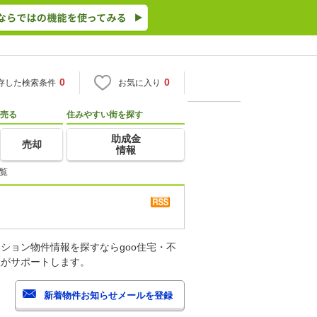
0
0
存した検索条件
お気に入り
売る
住みやすい街を探す
助成金
売却
情報
覧
ション物件情報を探すならgoo住宅・不
産がサポートします。