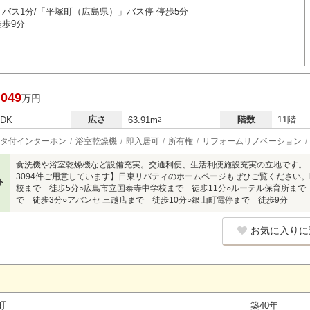
 バス1分/「平塚町（広島県）」バス停 停歩5分
徒歩9分
,049
万円
広さ
階数
11階
LDK
63.91m
2
タ付インターホン
浴室乾燥機
即入居可
所有権
リフォームリノベーション
食洗機や浴室乾燥機など設備充実。交通利便、生活利便施設充実の立地です。【
3094件ご用意しています】日東リバティのホームページもぜひご覧ください。https://
ト
校まで 徒歩5分○広島市立国泰寺中学校まで 徒歩11分○ルーテル保育所まで
で 徒歩3分○アバンセ 三越店まで 徒歩10分○銀山町電停まで 徒歩9分
お気に入りに
町
築40年