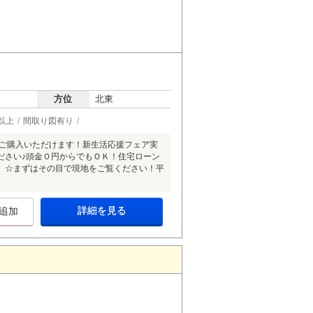
方位
北東
以上
間取り図有り
利でご購入いただけます！新生活応援フェア実
ださい♪頭金０円からでもＯＫ！住宅ローン
。☆まずはその目で現地をご覧ください！平
詳細を見る
追加