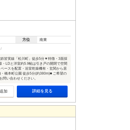
方位
南東
鉄皆実線「松川町」徒歩5分▼特徴・3面採
・LDと洋室約5.9帖は引き戸の開閉で空間
スペースを配置・浴室乾燥機有・玄関から居
橋本町公園 徒歩5分(約380m)■ ご希望の
にお問い合わせください。
詳細を見る
追加