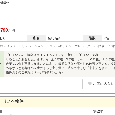
徒歩8分
,790
万円
広さ
階数
7階
LDK
58.87m
2
権
リフォームリノベーション
システムキッチン
エレベーター
2階以上
間
「住まい」のご購入はライフイベントです。新しい「住まい」で暮らしていく
じることがあると思います。それは1年後、3年後、いや、１０年後、２０年
ト
必要なお金を事前に知ることにより、最適な準備や暮らしの改善プランをご提
つもずっとお客様の人生にそっと寄り添い、豊かで幸せな「未来」をサポート
物件見学のご依頼はページ内ボタンから♪
お気に入りに
 リノベ物件
町
築52年