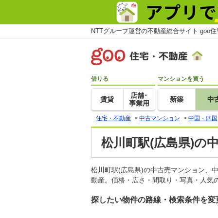
NTTグループ運営の不動産総合サイト goo
借りる
マンションを買う
店舗･
賃貸
新築
中
事業用
住宅・不動産
>
中古マンション
>
中国・四国
松川町駅(広島県)の
松川町駅(広島県)の中古売マンション、
動産。価格・広さ・間取り・写真・人気の
探したい物件の路線・検索条件を変