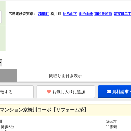
広島電鉄皆実線：
稲荷町
松川町
比治山下
比治山橋
南区役所前
皆実町二
間取り図付き表示
お気に入りに追加
資料請求
ーマンション京橋川コーポ【リフォーム済】
町
築52年
 徒歩5分
11階建