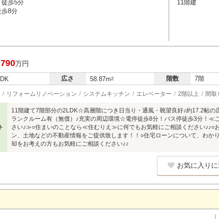
 徒歩5分
11階建
徒歩8分
,790
万円
広さ
階数
7階
LDK
58.87m
2
リフォームリノベーション
システムキッチン
エレベーター
2階以上
間取
11階建て7階部分の2LDK☆高層階につき日当り・通風・眺望良好♪約17.2帖の
ランクルーム有（無償）♪充実の周辺環境☆電停徒歩8分！バス停徒歩3分！≪
ト
さい♪≫○住まいのことなら≪住むりえ≫に何でもお気軽にご相談ください♪♪
ン、土地などの不動産情報をご提供致します！！○住宅ローンについて、わか
却をお考えの方もお気軽にご相談ください♪♪
お気に入りに