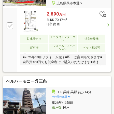
広島県呉市本通２
2,890
万円
2
3LDK 70.17m
8階 南西
モニタ付インターホ
駐車場あり
浴室乾燥機
ン
リフォームリノベー
所有権
ペット相談可
ション
■2025年10月リフォーム完了■即日ご案内もできます■
自己資金0円でも低金利でご購入いただけます■水まわ
りトラブル365日対応■アフターサービス保証最長10年
新生活応援フェア実施中♪マンションをお探しの方は
当社にお任せください♪住宅ローンもお任せください♪
ベルハーモニー呉三条
頭金０円からでもＯＫ！住宅ローンが不安！月々の返
済を抑えたい！資金計画のお悩みもお気軽にご相談く
ださい。☆まずはその目で現地をご覧ください！平日
ＪＲ呉線 呉駅 徒歩14分
も見学可能です（要予約）お電話またはメールにて事
その他の交通
前にご連絡ください
築28年/13階建
総戸数
19戸