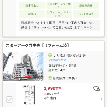
モニタ付インターホ
駐車場あり
浴室乾燥機
ン
リフォームリノベー
所有権
ペット相談可
ション
現地見学できます！即日、平日のご案内も可能です。
動画は『@re＿solid』でご覧いただけます！キャンペ
ーンの詳細はプレゼント情報欄をご覧ください。■
室内全改装済みなので、とても綺麗です！■ 南西向
きのバルコニーで陽当たりも良好です。■ 宅配ボッ
スターアーク呉中央【リフォーム済】
クス設置で留守でも気にせず便利です。■ サイズ等
によりペット飼育可能。■ 売主が業者なので、設備
等保証がつくので安心です。（有期限）【支払例】
ＪＲ呉線 呉駅 徒歩21分
借入金額 2，990万円 の場合■ 支払金額 月額
その他の交通
83，362円（ボーナス払いなし）※ 金利 0.925%（変
築12年5ヶ月/15階建
動） 期間35年の場合 （ 購入時の諸費用、月々の各
総戸数
54戸
種費用必要。）
広島県呉市中央７
2,990
万円
2
3LDK 77m
7階 南西