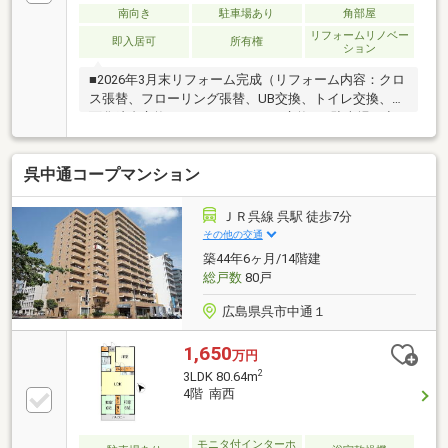
南向き
駐車場あり
角部屋
リフォームリノベー
即入居可
所有権
ション
■2026年3月末リフォーム完成（リフォーム内容：クロ
ス張替、フローリング張替、UB交換、トイレ交換、洗
面化粧台交換、システムキッチン交換）■駐車場：空
き状況は都度確認■認定こども園せいれんじ…約210ｍ
（徒歩3分）／ファミリーマート 呉伏原店…約260ｍ
呉中通コープマンション
（徒歩4分）／ピュアークック長ノ木店…約270ｍ（徒
歩4分）／呉吾妻郵便局…約650m（徒歩9分）／呉市医
師会病院…約120m（徒歩2分）■担当：加藤
ＪＲ呉線 呉駅 徒歩7分
その他の交通
築44年6ヶ月/14階建
総戸数
80戸
広島県呉市中通１
1,650
万円
2
3LDK 80.64m
4階 南西
モニタ付インターホ