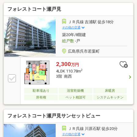
活できます。■ バルコニーが2箇所あり全ての部屋に
フォレストコート瀬戸見
面しているので、明るく開放感があります。■ バル
コニーからの眺めが良好です。■ 売主が業者なの
で、設備等保証がつくので安心です。（有期限）【支
ＪＲ呉線 吉浦駅 徒歩18分
払例】 借入金額 1，398万円 の場合■ 支払金
その他の交通
額 月額 38，976円（ボーナス払いなし）※ 金利
築20年/8階建
0.925%（変動） 期間35年の場合（ 別途、購入時の諸
総戸数
-戸
費用、月々の各種費用必要）
広島県呉市若葉町
2,300
万円
2
4LDK 110.78m
3階 南西
駐車場あり
浴室乾燥機
床暖房
所有権
ペット相談可
システムキッチン
フォレストコート瀬戸見サンセットビュー
ＪＲ呉線 川原石駅 徒歩20分
その他の交通