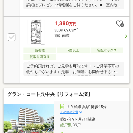
詳細はプレゼント情報欄をご覧ください。■ 室内改
装済みで綺麗です！■ 周囲は平坦地で自転車移動も
楽々です。■ LDの掃出し窓は2重窓で断熱効果を高め
ます。■ プライベートポーチがあるのでプライバシ
1,380
万円
ーにも配慮できます。■ 南東向きのバルコニーで陽
2
3LDK 69.03m
当たりも良く、洗濯物もよく乾きます。■ 売主が業
7階 南東
者なので設備等保証がつくので安心です。（有期限）
【支払例】借入金額 1，380万円 の場合■ 支払金
額 月額 38，474円（ボーナス払いなし）※ 金利
所有権
2階以上
宅配ボックス
0.925%（変動）期間35年の場合 （ 購入時の諸費用、
間取り図有り
月々の各種費用必要。）
ご予約頂ければ、ご見学も可能です！（ご見学不可の
物件もございます）是非、お気軽にお問合せ下さい！
☆ご見学の予約は→【右上の見学予約する（無料)】を
クリック！トータテ住宅販売（株）東営業所まで！！
0120-412-730広島県内に５店舗！地域密着型のトータ
グラン・コート呉中央【リフォーム済】
テ！【取扱物件７０８７件 その内未公開物件３０９
４件ご用意しています】トータテのホームページもぜ
ひご覧ください！!https://jyuhan.totate.co.jp/
ＪＲ呉線 呉駅 徒歩15分
その他の交通
築27年9ヶ月/11階建
総戸数
39戸