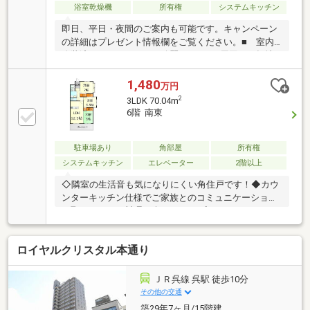
浴室乾燥機
所有権
システムキッチン
即日、平日・夜間のご案内も可能です。キャンペーン
の詳細はプレゼント情報欄をご覧ください。■ 室内
改装済みなので、とても綺麗です！■ 周囲は平坦地
なので自転車移動も楽々で、利便施設が近いので、便
利に生活できます。■ バルコニーからの眺めが良好
1,480
万円
で、日々の疲れも忘れちゃいます。■ 宅配ボックス
2
3LDK 70.04m
設置で、留守でも気にせず便利です。■ 売主が業者
6階 南東
なので、設備等保証がつくので安心です。（有期限）
【支払例】 借入金額 1，898万円 の場合■ 支払
金額 月額 52，916円（ボーナス払いなし）※ 金
駐車場あり
角部屋
所有権
利 0.925%（変動）期間35年の場合 （ 別途、購入時
システムキッチン
エレベーター
2階以上
の諸費用、月々の各種費用必要）
◇隣室の生活音も気になりにくい角住戸です！◆カウ
ンターキッチン仕様でご家族とのコミュニケーション
を取りながらお料理が楽しめます♪◇ゆったりとした
全室6帖以上の3LDKです！和室もありゆったりと寛げ
ます。◆ホールに面した洗面室で帰宅後すぐに手洗い
ロイヤルクリスタル本通り
ができ衛生的♪◇角住戸なので日当たりも風通しも良
く開放的です！◆近隣に商業施設が揃い、平坦地なの
で徒歩や自転車での移動もしやすく生活しやすい環境
ＪＲ呉線 呉駅 徒歩10分
です。◆来場メリット・物件を見て触れる事で暮らし
その他の交通
のイメージが上がります・WEBよりもリアルな資金シ
築29年7ヶ月/15階建