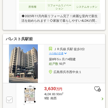
ン
リフォームリノベー
所有権
システムキッチン
ション
◆2025年11月内装リフォーム完了！綺麗な室内で新生
活を始められます！◇家族で暮らしやすい4LDKの間取
です！◆真ん中にリビングが配置され家族が個室で過
ごしながらもお互いを近くに感じられます♪◇JR呉線
呉駅から徒歩9分と生活するのに便利な立地です！◆
パレスト呉駅前
来場メリット♪・物件を見て触れる事で暮らしのイメ
ージが上がります・WEBよりもリアルな資金シミュレ
ーションが可能です・未完成でも類似の完成物件があ
ＪＲ呉線 呉駅 徒歩3分
ればご案内可能です赤い「見学可能」ボタンから、ご
その他の交通
希望の日時にご予約ください
築8年5ヶ月/14階建
総戸数
93戸
広島県呉市西中央１
3,630
万円
2
4LDK 83.93m
9階 南西