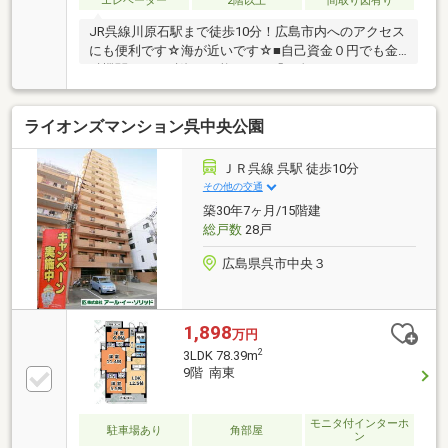
エレベーター
2階以上
間取り図有り
JR呉線川原石駅まで徒歩10分！広島市内へのアクセス
にも便利です☆海が近いです☆■自己資金０円でも金
融機関からの融資は可能です！「頭金がないからマイ
ホームはまだ無理…」そんなふうに思っていません
か？実は今、自己資金0円でも住宅ローンを活用して
ライオンズマンション呉中央公園
不動産を購入する方が増えています！当店では、ファ
イナンシャルプランナーがいるので、無理のない資金
計画をご提案。月々の支払いもシミュレーションしな
ＪＲ呉線 呉駅 徒歩10分
がら、将来を見据えた安心のマイホーム購入をサポー
その他の交通
トいたします！
築30年7ヶ月/15階建
総戸数
28戸
広島県呉市中央３
1,898
万円
2
3LDK 78.39m
9階 南東
モニタ付インターホ
駐車場あり
角部屋
ン