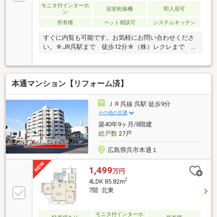
モニタ付インターホ
浴室乾燥機
即入居可
ン
所有権
ペット相談可
システムキッチン
すぐに内覧も可能です。お気軽にお問い合わせくださ
い。☆JR呉駅まで 徒歩12分☆（株）レクレまで 徒
歩11分☆ゆめタウン呉まで 徒歩12分☆フレスタ呉駅
ビル店まで 徒歩11分☆ローソン呉宝町店まで 徒歩
7分☆スーパードラッグひまわり呉築地店まで 徒歩7
本通マンション【リフォーム済】
分☆呉市立両城中学校まで 徒歩9分☆呉市立両城小
学校まで 徒歩6分☆認定こども園呉第一こども園ま
で 徒歩10分☆呉三条一郵便局まで 徒歩4分
ＪＲ呉線 呉駅 徒歩9分
その他の交通
築40年9ヶ月/8階建
総戸数
27戸
広島県呉市本通１
1,499
万円
2
4LDK 85.82m
7階 北東
モニタ付インターホ