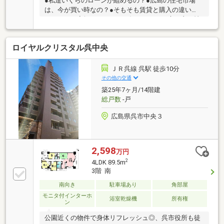
●私達いくらのローンが組めるの？●広島の住宅市場
は、今が買い時なの？●そもそも賃貸と購入の違い
は？・・・家探しにおいて、知っておいた方が良い情
報はたくさんありますが、いくらネットで検索しても
分かりにくいことがあります。こんなこと聞いていい
ロイヤルクリスタル呉中央
のかなという疑問、不安すべて解決していきましょう
♪～繋ぐをつくる～わたしたちはお客様の住まいと共
に歩んでいくことを第一とします。既存のサービスと
ＪＲ呉線 呉駅 徒歩10分
一線を画した不動産購入後のフォロー体制を敷くこと
その他の交通
でお客様の住まいと生活を常にアップグレードしてい
築25年7ヶ月/14階建
くことを目的とし、提案したことすべてに責任を持ち
総戸数
-戸
続けます。リンクアンドデザイン株式会社
広島県呉市中央３
2,598
万円
2
4LDK 89.5m
3階 南
南向き
駐車場あり
角部屋
モニタ付インターホ
浴室乾燥機
所有権
ン
公園近くの物件で身体リフレッシュ◎、呉市役所も徒