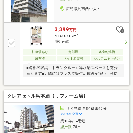
広島県呉市西中央４
3,399
万円
2
4LDK 84.07m
4階 南西
駐車場あり
角部屋
浴室乾燥機
所有権
ペット相談可
システムキッチン
■各部屋収納、トランクルーム等収納スペースも充分
有ります■近隣にはフレスタ等生活施設が揃い、利便
性の良い立地です■JR呉線呉駅徒歩11分、クレアライ
ン線「体育館前」バス停まで徒歩3分、広島市内への
アクセスも良好です■売主の契約不適合責任免責
クレアセトル呉本通【リフォーム済】
ＪＲ呉線 呉駅 徒歩12分
その他の交通
築18年/14階建
総戸数
76戸