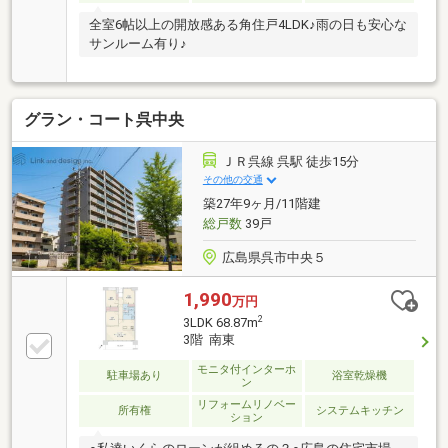
全室6帖以上の開放感ある角住戸4LDK♪雨の日も安心な
サンルーム有り♪
グラン・コート呉中央
ＪＲ呉線 呉駅 徒歩15分
その他の交通
築27年9ヶ月/11階建
総戸数
39戸
広島県呉市中央５
1,990
万円
2
3LDK 68.87m
3階 南東
モニタ付インターホ
駐車場あり
浴室乾燥機
ン
リフォームリノベー
所有権
システムキッチン
ション