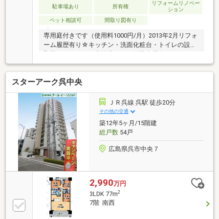
リフォームリノベー
駐車場あり
所有権
ション
ペット相談可
間取り図有り
専用庭付きです（使用料1000円/月）2013年2月リフォ
ーム履歴有り☆キッチン・洗面化粧台・トイレの設備
取替え、クロス・床貼替え☆平面駐車場有り☆
スターアーク呉中央
ＪＲ呉線 呉駅 徒歩20分
その他の交通
築12年5ヶ月/15階建
総戸数
54戸
広島県呉市中央７
2,990
万円
2
3LDK 77m
7階 南西