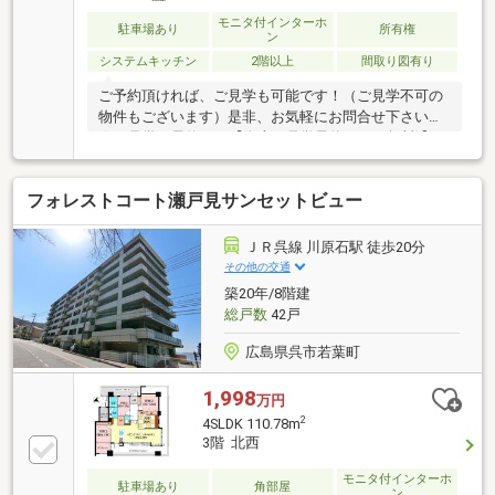
モニタ付インターホ
駐車場あり
所有権
ン
システムキッチン
2階以上
間取り図有り
ご予約頂ければ、ご見学も可能です！（ご見学不可の
物件もございます）是非、お気軽にお問合せ下さい！
☆ご見学の予約は→【右上の見学予約する（無料)】を
クリック！トータテ住宅販売（株）東営業所まで！！
0120-412-730広島県内に５店舗！地域密着型のトータ
フォレストコート瀬戸見サンセットビュー
テ！【取扱物件７０８７件 その内未公開物件３０９
４件ご用意しています】トータテのホームページもぜ
ひご覧ください！!https://jyuhan.totate.co.jp/
ＪＲ呉線 川原石駅 徒歩20分
その他の交通
築20年/8階建
総戸数
42戸
広島県呉市若葉町
1,998
万円
2
4SLDK 110.78m
3階 北西
モニタ付インターホ
駐車場あり
角部屋
ン