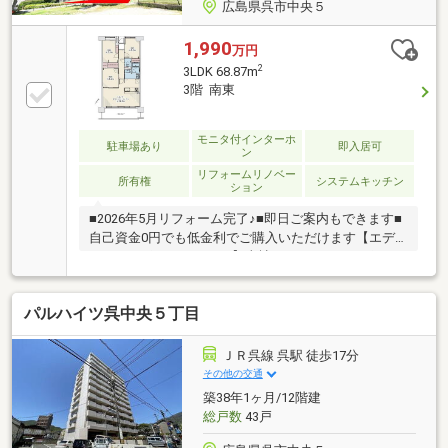
広島県呉市中央５
1,990
万円
2
3LDK 68.87m
3階 南東
モニタ付インターホ
駐車場あり
即入居可
ン
リフォームリノベー
所有権
システムキッチン
ション
■2026年5月リフォーム完了♪■即日ご案内もできます■
自己資金0円でも低金利でご購入いただけます【エデ
ィオンサポートチェーン】当社はエディオンサポート
チェーン加入しています♪家電の取り扱いが可能です♪
物件購入時に住宅ローンに含めることも可能です！新
パルハイツ呉中央５丁目
生活応援キャンペーン実施中♪理想のマイホーム探し
や住宅ローンの事すべて当社にお任せください♪資金
計画のお悩みもお気軽にご相談ください♪☆ぜひ一度
ＪＲ呉線 呉駅 徒歩17分
現地をご覧ください♪周辺環境など資料だけでは分か
その他の交通
らない情報が現地にはございます！即日のご案内も可
築38年1ヶ月/12階建
能でございます♪お電話またはメールにてご連絡くだ
総戸数
43戸
さい♪