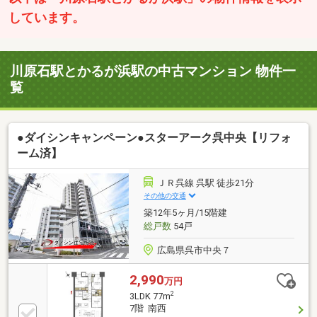
しています。
川原石駅とかるが浜駅の中古マンション 物件一
覧
●ダイシンキャンペーン●スターアーク呉中央【リフォ
ーム済】
ＪＲ呉線 呉駅 徒歩21分
その他の交通
築12年5ヶ月/15階建
総戸数
54戸
広島県呉市中央７
2,990
万円
2
3LDK 77m
7階 南西