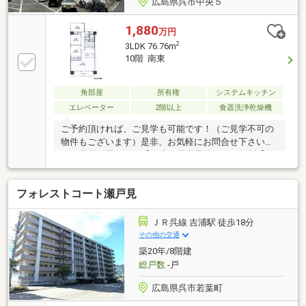
広島県呉市中央５
1,880
万円
2
3LDK 76.76m
10階 南東
角部屋
所有権
システムキッチン
エレベーター
2階以上
食器洗浄乾燥機
ご予約頂ければ、ご見学も可能です！（ご見学不可の
物件もございます）是非、お気軽にお問合せ下さい！
☆ご見学の予約は→【右上の見学予約する（無料)】を
クリック！トータテ住宅販売（株）東営業所まで！！
0120-412-730広島県内に５店舗！地域密着型のトータ
フォレストコート瀬戸見
テ！【取扱物件７０８７件 その内未公開物件３０９
４件ご用意しています】トータテのホームページもぜ
ひご覧ください！!https://jyuhan.totate.co.jp/
ＪＲ呉線 吉浦駅 徒歩18分
その他の交通
築20年/8階建
総戸数
-戸
広島県呉市若葉町