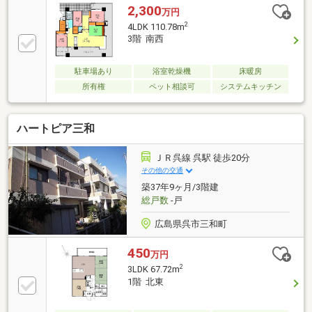
2,300
万円
2
4LDK 110.78m
3階 南西
駐車場あり
浴室乾燥機
床暖房
所有権
ペット相談可
システムキッチン
ハートピア三和
ＪＲ呉線 呉駅 徒歩20分
その他の交通
築37年9ヶ月/3階建
総戸数
-戸
広島県呉市三和町
450
万円
2
3LDK 67.72m
1階 北東