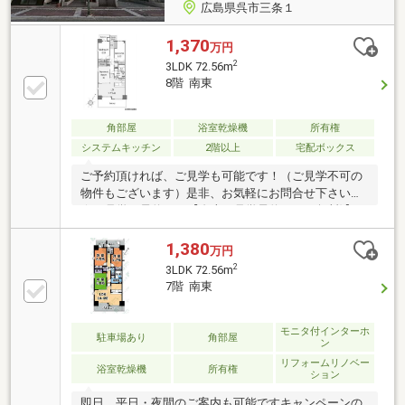
広島県呉市三条１
1,370
万円
2
3LDK 72.56m
8階 南東
角部屋
浴室乾燥機
所有権
システムキッチン
2階以上
宅配ボックス
ご予約頂ければ、ご見学も可能です！（ご見学不可の
物件もございます）是非、お気軽にお問合せ下さい！
☆ご見学の予約は→【右上の見学予約する（無料)】を
クリック！トータテ住宅販売（株）東営業所まで！！
0120-412-730広島県内に５店舗！地域密着型のトータ
1,380
万円
テ！【取扱物件７０８７件 その内未公開物件３０９
2
3LDK 72.56m
４件ご用意しています】トータテのホームページもぜ
7階 南東
ひご覧ください！!https://jyuhan.totate.co.jp/
モニタ付インターホ
駐車場あり
角部屋
ン
リフォームリノベー
浴室乾燥機
所有権
ション
即日、平日・夜間のご案内も可能ですキャンペーンの