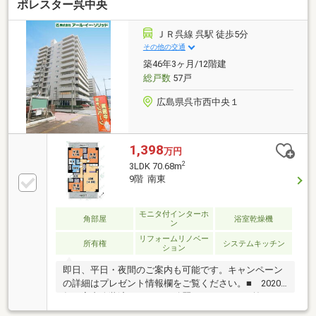
ポレスター呉中央
ＪＲ呉線 呉駅 徒歩5分
その他の交通
築46年3ヶ月/12階建
総戸数
57戸
広島県呉市西中央１
1,398
万円
2
3LDK 70.68m
9階 南東
モニタ付インターホ
角部屋
浴室乾燥機
ン
リフォームリノベー
所有権
システムキッチン
ション
即日、平日・夜間のご案内も可能です。キャンペーン
の詳細はプレゼント情報欄をご覧ください。■ 2020
年に室内改装済みなので、綺麗です！■ 目の前が
JR「呉駅」で、利便施設が徒歩圏内なので、便利に生