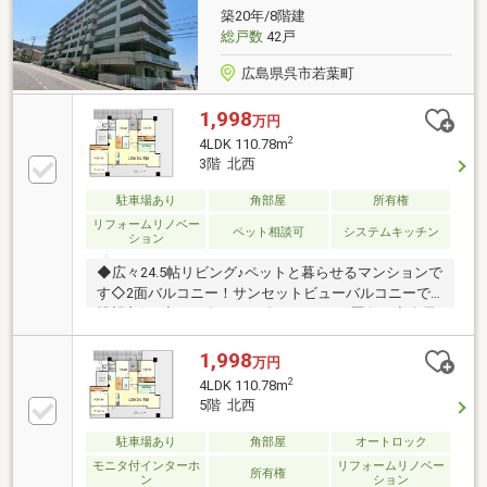
築20年/8階建
総戸数
42戸
広島県呉市若葉町
1,998
万円
2
4LDK 110.78m
3階 北西
駐車場あり
角部屋
所有権
リフォームリノベー
ペット相談可
システムキッチン
ション
◆広々24.5帖リビング♪ペットと暮らせるマンションで
す◇2面バルコニー！サンセットビューバルコニーで
眺望良好♪◆2020年・2018年リフォーム歴有！◇全居
室収納付き＆トランクルーム完備でお荷物もスッキリ
片付きます！◆来場メリット♪・物件を見て触れる事
1,998
万円
で暮らしのイメージが上がります・WEBよりもリアル
2
4LDK 110.78m
な資金シミュレーションが可能です・未完成でも類似
5階 北西
の完成物件があればご案内可能です赤い「見学可能」
ボタンから、ご希望の日時にご予約ください
駐車場あり
角部屋
オートロック
モニタ付インターホ
リフォームリノベー
所有権
ン
ション