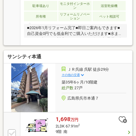
モニタ付インターホ
駐車場あり
浴室乾燥機
ン
リフォームリノベー
所有権
ペット相談可
ション
■2026年1月リフォーム完了■即日ご案内もできます■
自己資金0円でも低金利でご購入いただけます■水まわ
りトラブル365日対応■アフターサービス保証最長10年
新生活応援フェア実施中♪マンションをお探しの方は
当社にお任せください♪住宅ローンもお任せください♪
サンシティ本通
頭金０円からでもＯＫ！住宅ローンが不安！月々の返
済を抑えたい！資金計画のお悩みもお気軽にご相談く
ださい。☆まずはその目で現地をご覧ください！平日
ＪＲ呉線 呉駅 徒歩29分
も見学可能です（要予約）お電話またはメールにて事
その他の交通
前にご連絡ください
築35年6ヶ月/10階建
総戸数
27戸
広島県呉市本通７
1,698
万円
2
2LDK 67.91m
9階 南