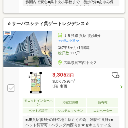
歩圏内で安心■呉中央小学校まで 徒歩7分■あゆみ保
育園まで 徒歩4分■ローソン 呉中央店 徒歩３分■ウ
ォンツ 呉パルス通り店まで 徒歩5分
☆サーパスシティ呉ゲートレジデンス☆
ＪＲ呉線 呉駅 徒歩8分
その他の交通
築7年8ヶ月/14階建
総戸数
117戸
広島県呉市西中央２
3,305
万円
2
3LDK 76.93m
5階 南西
モニタ付インターホ
浴室乾燥機
所有権
ン
ペット相談可
システムキッチン
エレベーター
■JR呉駅歩8分の好立地！駅近くの為、利便性良好♪■
ペット飼育可・ベランダ南西向き☆セキュリティ充実