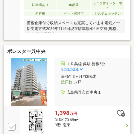
モニタ付インターホ
駐車場あり
角部屋
ン
所有権
ペット相談可
システムキッチン
備蓄倉庫付で収納スペースも充実しています電気／一
括受電方式2026年7月6日現在駐車場4区画空有(規格制
限有)駐車場料金3500円／月～
ポレスター呉中央
ＪＲ呉線 呉駅 徒歩5分
その他の交通
築46年3ヶ月/12階建
総戸数
57戸
広島県呉市西中央１
1,398
万円
2
3LDK 70.68m
9階 南東