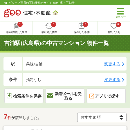
NTTグループ運営の不動産総合サイト goo住宅・不動産
1
0
0
0
最近検索した条件
最近見た物件
保存した条件
お気に入り
吉浦駅(広島県)の中古マンション 物件一覧
駅
変更する
呉線/吉浦
条件
変更する
指定なし
新着メールを受
検索条件を保存
アプリで探す
取る
7
件
が該当しました。