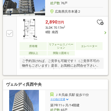
総戸数
76戸
広島県呉市本通２
2,890
万円
2
3LDK 70.17m
8階 南西
リフォームリノベー
所有権
エレベーター
ション
2階以上
間取り図有り
ご予約頂ければ、ご見学も可能です！（ご見学不可の
物件もございます）是非、お気軽にお問合せ下さい！
☆ご見学の予約は→【右上の見学予約する（無料)】を
クリック！トータテ住宅販売（株）東営業所まで！！
0120-412-730広島県内に５店舗！地域密着型のトータ
ヴェルディ呉西中央
テ！【取扱物件７０８７件 その内未公開物件３０９
４件ご用意しています】トータテのホームページもぜ
ひご覧ください！!https://jyuhan.totate.co.jp/
ＪＲ呉線 呉駅 徒歩11分
その他の交通
築7年11ヶ月/14階建
総戸数
65戸