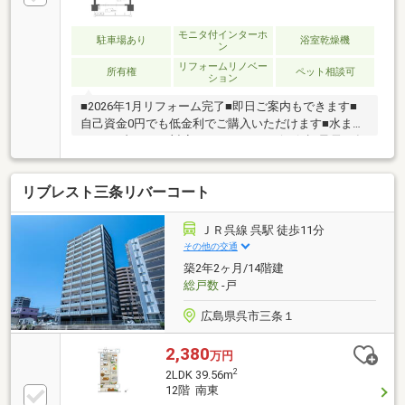
モニタ付インターホ
駐車場あり
浴室乾燥機
ン
リフォームリノベー
所有権
ペット相談可
ション
■2026年1月リフォーム完了■即日ご案内もできます■
自己資金0円でも低金利でご購入いただけます■水まわ
りトラブル365日対応■アフターサービス保証最長10年
新生活応援フェア実施中♪広島エリアの物件は地元に
詳しい当社にお任せください。住宅ローンも当社にお
リブレスト三条リバーコート
任せください♪頭金０円からでもＯＫ！住宅ローンが
不安！月々の返済を抑えたい！資金計画のお悩みもお
気軽にご相談ください。是非一度、現地をご覧くださ
ＪＲ呉線 呉駅 徒歩11分
い！平日も見学可能です（要予約）即日ご案内も可能
その他の交通
です♪お気軽にお問い合わせください。
築2年2ヶ月/14階建
総戸数
-戸
広島県呉市三条１
2,380
万円
2
2LDK 39.56m
12階 南東