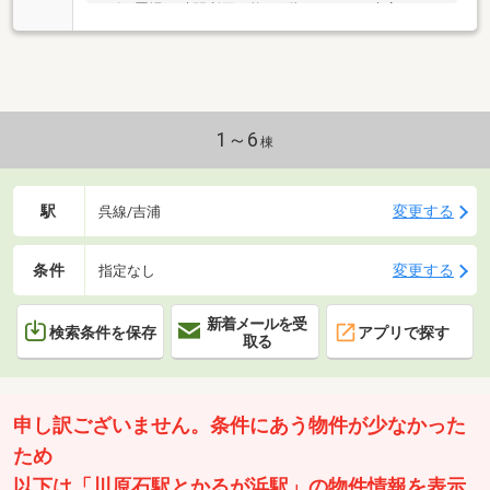
■ゴミ置場24時間利用可能・1階ラウンジに来客スペー
スあり【低金利で一つにまとめる住宅ローン】引越し
を機に家電費用も住宅ローンに組入可能☆頭金・諸費
用のない方でもまずはご相談ください♪車等の個人ロ
ーンも一本化して月々支払いを減額☆◇◆西洋トラス
ト株式会社◆◇・住宅ローンに不安がある方、一度断
られた方、お気軽にご相談ください・ご自宅までの送
1～6
棟
迎いたします。事前にご連絡下さい・他社で掲載され
ている物件情報もまとめて資料をお送りします・是非
一度条件をお聞かせください♪
駅
変更する
呉線/吉浦
条件
変更する
指定なし
新着メールを受
検索条件を保存
アプリで探す
取る
申し訳ございません。条件にあう物件が少なかった
ため
以下は「川原石駅とかるが浜駅」の物件情報を表示