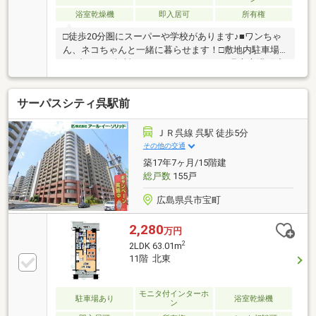
浴室乾燥機
即入居可
所有権
□徒歩20分圏にスーパーや学校があります♪■ワンちゃ
ん、ネコちゃんと一緒に暮らせます！□敷地内駐車場
が2台ついて無料なのはうれしいですね■呉市立港町小
学校 徒歩25分□呉市立両城中学校 徒歩31分■藤三
港町店 徒歩18分□フレスタ呉中央店 徒歩11分■ホー
サーパスシティ呉駅前
ムセンター ナフコ光町店 徒歩14分＊売主の契約不適
合は免責とさせていただきます。たくさんのお客様か
ら満足のお言葉を頂戴しております◆多数の提携銀行
ＪＲ呉線 呉駅 徒歩5分
からお薦めローンプランをご提案◆ご自宅やご希望の
その他の交通
場所までのお迎え◆空間スタイリストによるトータル
築17年7ヶ月/15階建
インテリアまずはお気軽にお問い合わせくださいませ
総戸数
155戸
♪
広島県呉市宝町
2,280
万円
2
2LDK 63.01m
11階 北東
モニタ付インターホ
駐車場あり
浴室乾燥機
ン