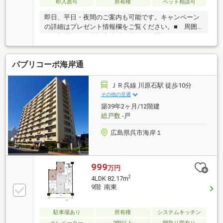
即入居可
所有権
ペット相談可
即日、平日・夜間のご案内も可能です。キャンペーン
の詳細はプレゼント情報欄をご覧ください。■ 周囲
は平坦地なので自転車移動も楽々で、駅・スーパー・
コンビニ等、利便施設が徒歩圏内なので、なにかと便
利に生活できます。■ シューズクロークがあるの
パブリコーポ海岸通
で、大量の靴はもちろん、ゴルフバッグ等の置き場に
も困りません。■ サイズ等によりペット飼育可で
す。■ 全室フローリングで便利で衛生的。【支払
ＪＲ呉線 川原石駅 徒歩10分
例】 借入金額 2，280万円 の場合■ 支払金額
その他の交通
月額 63，567円（ボーナス払いなし）※ 金利
築39年2ヶ月/12階建
0.925%（変動） 期間35年の場合（ 別途、購入時の諸
総戸数
-戸
費用、月々の各種費用必要）
広島県呉市海岸１
999
万円
2
4LDK 82.17m
9階 南東
駐車場あり
所有権
システムキッチン