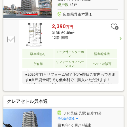
ミュレーションが可能です・未完成でも類似の完成物
総戸数
42戸
件があればご案内可能です赤い「見学可能」ボタンか
ら
広島県呉市本通１
2,390
万円
2
3LDK 69.48m
12階 南東
モニタ付インターホ
駐車場あり
浴室乾燥機
ン
リフォームリノベー
所有権
ペット相談可
ション
■2026年11月リフォーム完了予定■即日ご案内もできま
す■自己資金0円でも低金利でご購入いただけます！新
生活応援フェア実施中♪広島エリアの物件は地元に詳
しい当社にお任せください。住宅ローンも当社にお任
せください♪頭金０円からでもＯＫ！住宅ローンが不
クレアセトル呉本通
安！月々の返済を抑えたい！資金計画のお悩みもお気
軽にご相談ください。是非一度、現地をご覧くださ
い！平日も見学可能です（要予約）即日ご案内も可能
ＪＲ呉線 呉駅 徒歩11分
です♪お気軽にお問い合わせください。
その他の交通
築18年1ヶ月/14階建