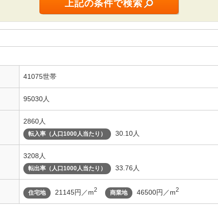
41075世帯
95030人
2860人
30.10人
転入率（人口1000人当たり）
3208人
33.76人
転出率（人口1000人当たり）
2
2
21145円／m
46500円／m
住宅地
商業地