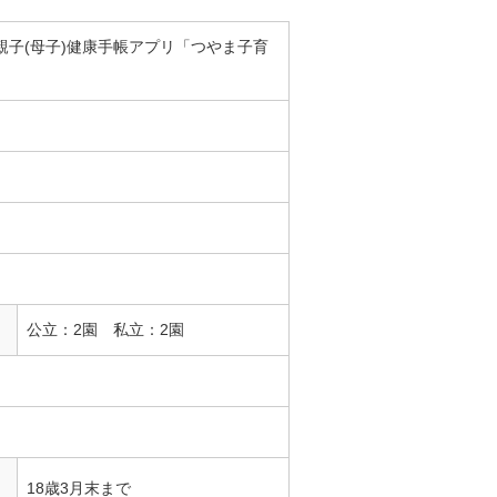
)親子(母子)健康手帳アプリ「つやま子育
公立：2園 私立：2園
18歳3月末まで