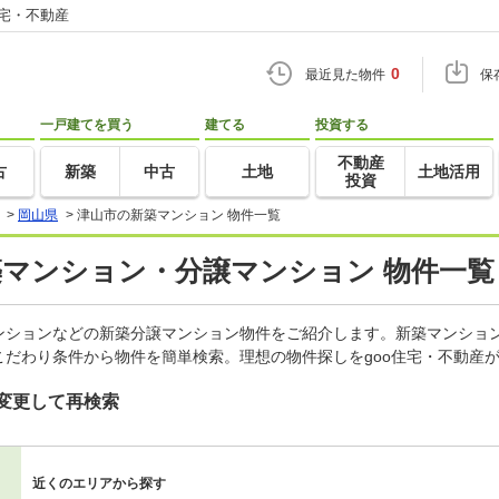
住宅・不動産
0
最近見た物件
保
一戸建てを買う
建てる
投資する
不動産
古
新築
中古
土地
土地活用
投資
>
岡山県
>
津山市の新築マンション 物件一覧
築マンション・分譲マンション 物件一覧
ンションなどの新築分譲マンション物件をご紹介します。新築マンション
だわり条件から物件を簡単検索。理想の物件探しをgoo住宅・不動産
変更して再検索
近くのエリアから探す