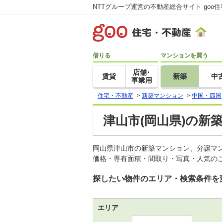
NTTグループ運営の不動産総合サイト goo
借りる
マンションを買う
店舗･
賃貸
新築
中
事業用
住宅・不動産
>
新築マンション
>
中国・四国
津山市(岡山県)の新
岡山県津山市の新築マンション、分譲マ
価格・専有面積・間取り・写真・人気のこ
探したい物件のエリア・検索条件を
エリア