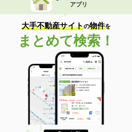
アプリ
大手不動産サイト
物件
の
を
まとめて検索！