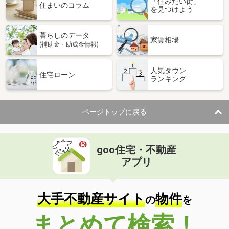
「住みたい街」
住まいのコラム
を見つけよう
暮らしのデータ
家賃相場
(補助金・助成金情報)
人気タウン
住宅ローン
ランキング
ページトップに戻る
goo住宅・不動産
アプリ
大手不動産サイト
物件
の
を
まとめて検索！