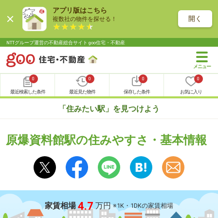
アプリ版はこちら
開く
複数社の物件を探せる！
NTTグループ運営の不動産総合サイト goo住宅・不動産
0
0
0
0
最近検索した条件
最近見た物件
保存した条件
お気に入り
「住みたい駅」を見つけよう
原爆資料館駅の住みやすさ・基本情報
4.7
家賃相場
万円
※1K・1DKの家賃相場