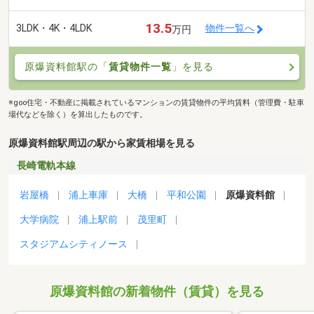
13.5
3LDK・4K・4LDK
物件一覧へ
万円
原爆資料館駅の「
賃貸物件一覧
」を見る
※goo住宅・不動産に掲載されているマンションの賃貸物件の平均賃料（管理費・駐車
場代などを除く）を算出したものです。
原爆資料館駅周辺の駅から家賃相場を見る
長崎電軌本線
岩屋橋
浦上車庫
大橋
平和公園
原爆資料館
大学病院
浦上駅前
茂里町
スタジアムシティノース
原爆資料館の新着物件（賃貸）を見る