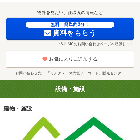
物件を見たい、住環境の情報など
アクアウォーク大垣 徒歩12分（約900m）
無料・簡単約2分！
資料をもらう
※SUUMOのお問い合わせページへ移動します
お気に入りに追加する
お問い合わせ先
「モアグレース大垣ザ・コート」販売センター
設備・施設
建物・施設
イオンタウン大垣 自転車約6分（約1440m）