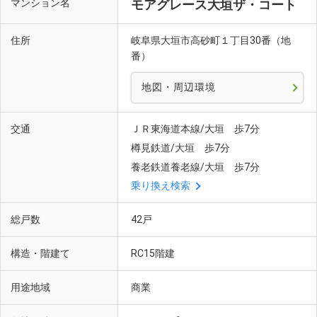
マンション名
モアグレース大垣ザ・コート
住所
岐阜県大垣市高砂町１丁目30番（地
番）
地図・周辺環境
交通
ＪＲ東海道本線/大垣 歩7分
樽見鉄道/大垣 歩7分
養老鉄道養老線/大垣 歩7分
乗り換え検索
総戸数
42戸
構造・階建て
RC15階建
用途地域
商業