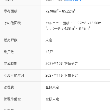
2
2
専有面積
72.98m
～85.22m
2
その他面積
バルコニー面積：11.97m
～15.56m
2
2
2
、ポーチ：4.38m
～8.48m
販売戸数
未定
総戸数
42戸
完成時期
2027年10月下旬予定
引渡可能年月
2027年11月下旬予定
管理費
金額未定
管理準備金
金額未定