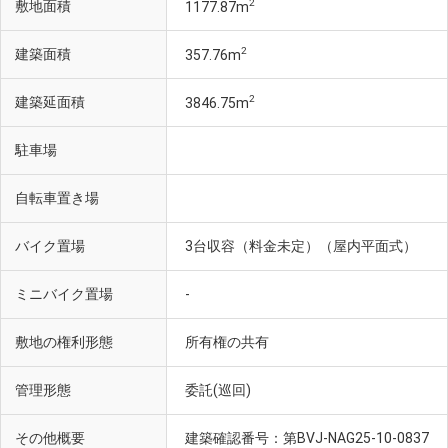
2
敷地面積
1177.87m
2
建築面積
357.76m
2
建築延面積
3846.75m
駐車場
自転車置き場
バイク置場
3台収容（料金未定）（屋内平面式）
ミニバイク置場
-
敷地の権利形態
所有権の共有
管理形態
委託(巡回)
その他概要
建築確認番号：第BVJ‐NAG25-10-0837