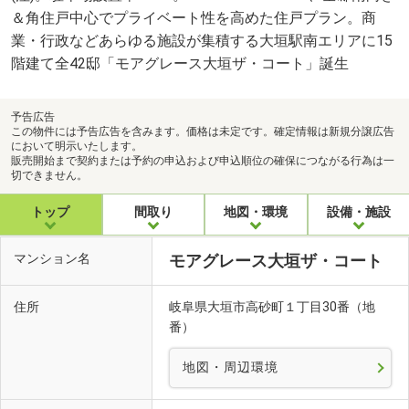
＆角住戸中心でプライベート性を高めた住戸プラン。商
業・行政などあらゆる施設が集積する大垣駅南エリアに15
階建て全42邸「モアグレース大垣ザ・コート」誕生
予告広告
この物件には予告広告を含みます。価格は未定です。確定情報は新規分譲広告
において明示いたします。
販売開始まで契約または予約の申込および申込順位の確保につながる行為は一
切できません。
トップ
間取り
地図・環境
設備・施設
マンション名
モアグレース大垣ザ・コート
住所
岐阜県大垣市高砂町１丁目30番（地
番）
地図・周辺環境