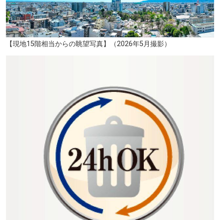
【現地15階相当からの眺望写真】（2026年5月撮影）
大垣幼稚園 徒歩9分（約670m）