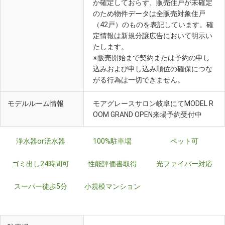
か確定しておらず、販売住戸が未確定
のため物件データは全販売対象住戸
（42戸）のものを表記しています。確
定情報は新規分譲広告において明示い
たします。
※販売開始まで契約または予約の申し
込みおよび申し込み順位の確保につな
がる行為は一切できません。
モデルルーム情報
モアグレースサロン岐阜にてMODEL R
OOM GRAND OPEN来場予約受付中
浄水器or活水器
100%駐車場
ペット可
ゴミ出し24時間可
性能評価書取得
光ファイバー対応
スーパー徒歩5分
小規模マンション