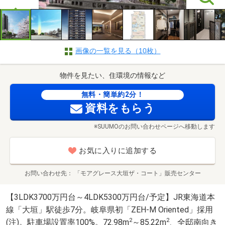
画像の一覧を見る（10枚）
物件を見たい、住環境の情報など
無料・簡単約2分！
資料をもらう
※SUUMOのお問い合わせページへ移動します
お気に入りに追加する
お問い合わせ先
「モアグレース大垣ザ・コート」販売センター
【3LDK3700万円台～4LDK5300万円台/予定】JR東海道本
線「大垣」駅徒歩7分。岐阜県初「ZEH-M Oriented」採用
2
2
(注)。駐車場設置率100%。72.98m
～85.22m
、全邸南向き