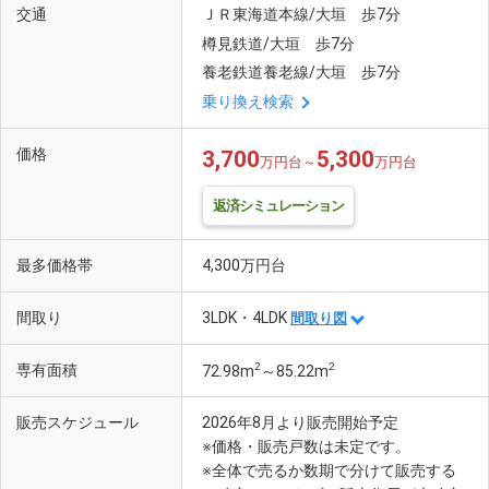
交通
ＪＲ東海道本線/大垣 歩7分
樽見鉄道/大垣 歩7分
養老鉄道養老線/大垣 歩7分
乗り換え検索
価格
3,700
5,300
万円台～
万円台
返済シミュレーション
最多価格帯
4,300万円台
間取り
3LDK・4LDK
間取り図
2
2
専有面積
72.98m
～85.22m
販売スケジュール
2026年8月より販売開始予定
※価格・販売戸数は未定です。
※全体で売るか数期で分けて販売する