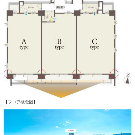
稲川耳鼻咽喉科 徒歩8分（約590m）
【フロア概念図】