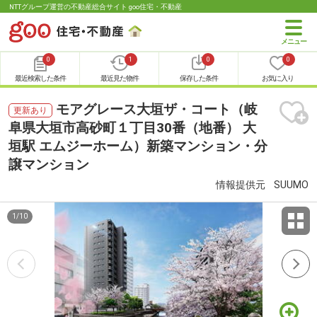
NTTグループ運営の不動産総合サイト goo住宅・不動産
0
1
0
0
最近検索した条件
最近見た物件
保存した条件
お気に入り
モアグレース大垣ザ・コート（岐
更新あり
阜県大垣市高砂町１丁目30番（地番） 大
垣駅 エムジーホーム）新築マンション・分
譲マンション
情報提供元
SUUMO
1
/
10