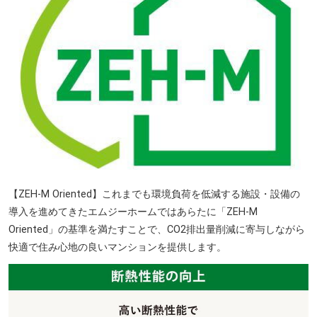
【ZEH-M Oriented】これまでも環境負荷を低減する施設・設備の
導入を進めてきたエムジーホームではあらたに「ZEH-M
大垣市スイトピアセンター 徒歩9分（約700m）
Oriented」の基準を満たすことで、CO2排出量削減に寄与しながら
快適で住み心地の良いマンションを提供します。