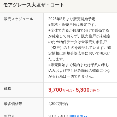
モアグレース大垣ザ・コート
販売スケジュール
2026年8月より販売開始予定
※価格・販売戸数は未定です。
※全体で売るか数期で分けて販売する
か確定しておらず、販売住戸が未確定
のため物件データは全販売対象住戸
（42戸）のものを表記しています。確
定情報は新規分譲広告において明示い
たします。
※販売開始まで契約または予約の申し
込みおよび申し込み順位の確保につな
がる行為は一切できません。
価格
3,700
5,300
万円台～
万円台
最多価格帯
4,300万円台
間取り
3LDK・4LDK
間取り図