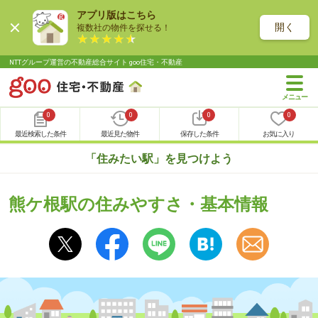
アプリ版はこちら
開く
複数社の物件を探せる！
NTTグループ運営の不動産総合サイト goo住宅・不動産
0
0
0
0
最近検索した条件
最近見た物件
保存した条件
お気に入り
「住みたい駅」を見つけよう
熊ケ根駅の住みやすさ・基本情報