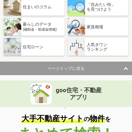
「住みたい街」
住まいのコラム
を見つけよう
暮らしのデータ
家賃相場
(補助金・助成金情報)
人気タウン
住宅ローン
ランキング
ページトップに戻る
goo住宅・不動産
アプリ
大手不動産サイト
物件
の
を