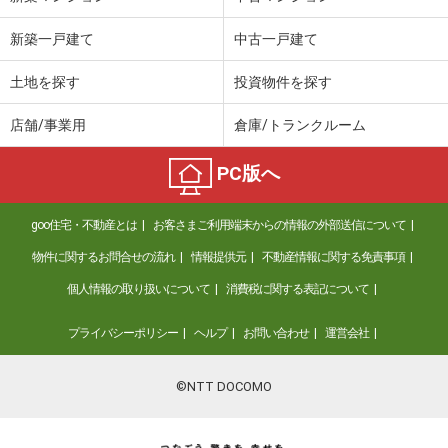
新築一戸建て
中古一戸建て
土地を探す
投資物件を探す
店舗/事業用
倉庫/トランクルーム
PC版へ
goo住宅・不動産とは
お客さまご利用端末からの情報の外部送信について
物件に関するお問合せの流れ
情報提供元
不動産情報に関する免責事項
個人情報の取り扱いについて
消費税に関する表記について
プライバシーポリシー
ヘルプ
お問い合わせ
運営会社
©NTT DOCOMO