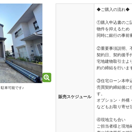
◆ご購入の流れ◆
①購入申込書のご
物件を抑えるため
同時に銀行の事前
②重要事項説明、
契約日、契約後手
宅地建物取引士よ
約の締結を行いま
③住宅ローン本申
売買契約締結後に
駐車可能です♪
す。
販売スケジュール
オプション・外構
などもお取り寄せ
④現地立ち合い
ご担当者様と現地