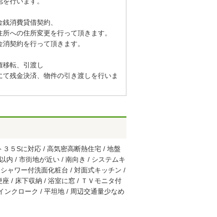
認を行います。
金銭消費貸借契約、
住所への住所変更を行って頂きます。
金消契約を行って頂きます。
権移転、引渡し
にて残金決済、物件の引き渡しを行いま
３５Sに対応 / 高気密高断熱住宅 / 地盤
以内 / 市街地が近い / 南向き / システムキ
 / シャワー付洗面化粧台 / 対面式キッチン /
座 / 床下収納 / 浴室に窓 / ＴＶモニタ付
インクローク / 平坦地 / 周辺交通量少なめ