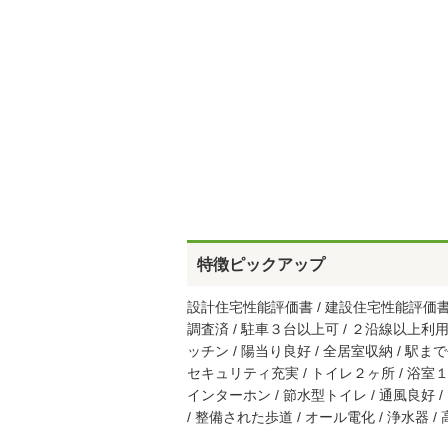
特徴ピックアップ
設計住宅性能評価書 / 建設住宅性能評価書（
調査済 / 駐車３台以上可 / ２沿線以上利用可
ッチン / 陽当り良好 / 全居室収納 / 駅ま
セキュリティ充実 / トイレ２ヶ所 / 浴室１坪
インターホン / 節水型トイレ / 通風良好
/ 整備された歩道 / オール電化 / 浄水器 