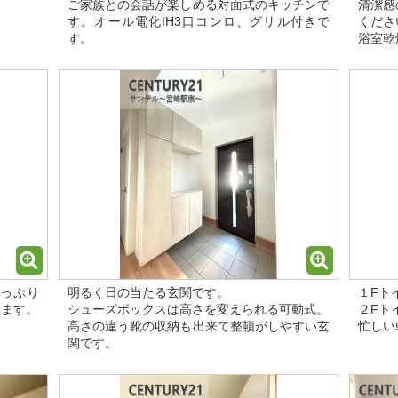
ご家族との会話が楽しめる対面式のキッチンで
清潔感
す。オール電化IH3口コンロ、グリル付きで
くださ
す。
浴室乾
っぷり
明るく日の当たる玄関です。
１Fト
きます。
シューズボックスは高さを変えられる可動式。
２Fト
高さの違う靴の収納も出来て整頓がしやすい玄
忙しい
関です。