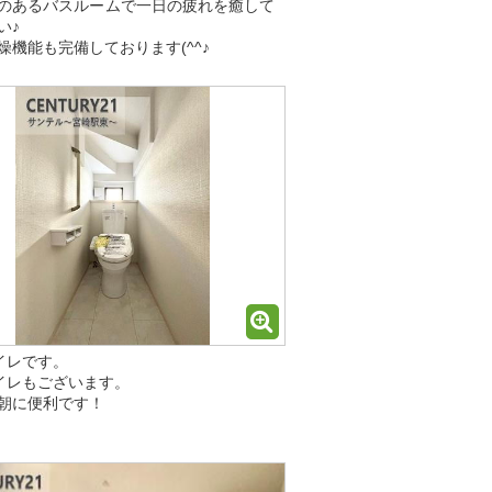
のあるバスルームで一日の疲れを癒して
い♪
燥機能も完備しております(^^♪
イレです。
イレもございます。
朝に便利です！