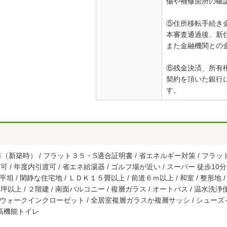
傷や補修箇所の確
⑤住所移転手続き
本審査通過後、新
また金融機関との
⑥残金決済、所有
契約を頂いた銀行
す。
新築時） / フラット３５・S適合証明書 / 省エネルギー対策 / フラット
 / 年度内引渡可 / 省エネ給湯器 / ゴルフ場が近い / スーパー 徒歩10分
で平坦 / 閑静な住宅地 / ＬＤＫ１５畳以上 / 前道６ｍ以上 / 和室 / 整形地
以上 / ２階建 / 南面バルコニー / 複層ガラス / オートバス / 温水洗浄便
 / ウォークインクローゼット / 全居室複層ガラスか複層サッシ / シューズ
/ 高機能トイレ