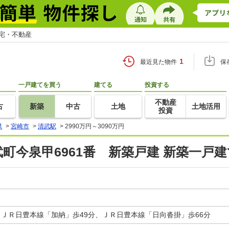
住宅・不動産
1
最近見た物件
保
一戸建てを買う
建てる
投資する
不動産
古
新築
中古
土地
土地活用
投資
県
>
宮崎市
>
清武駅
>
2990万円～3090万円
町今泉甲6961番 新築戸建 新築一戸
、ＪＲ日豊本線「加納」歩49分、ＪＲ日豊本線「日向沓掛」歩66分