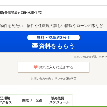
(最高等級)×ZEH水準住宅】
物件を見たい、物件や住環境の詳しい情報やローン相談など、
無料・簡単約2分！
資料をもらう
※SUUMOのお問い合わ
お気に入りに追加する
お問い合わせ先
サンテル(株)南店
周辺環境・
販売概要・
間取り・区画
アクセス
スケジュール