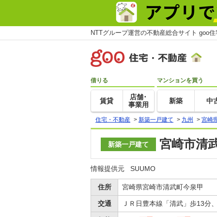
NTTグループ運営の不動産総合サイト goo
借りる
マンションを買う
店舗･
賃貸
新築
中
事業用
住宅・不動産
>
新築一戸建て
>
九州
>
宮崎
宮崎市清武
新築一戸建て
情報提供元
SUUMO
住所
宮崎県宮崎市清武町今泉甲
交通
ＪＲ日豊本線「清武」歩13分