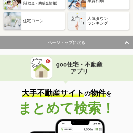
家賃相場
(補助金・助成金情報)
人気タウン
住宅ローン
ランキング
ページトップに戻る
goo住宅・不動産
アプリ
大手不動産サイト
物件
の
を
まとめて検索！