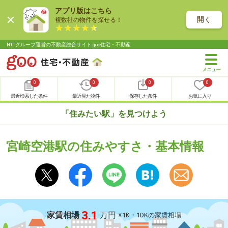
アプリ版はこちら
開く
複数社の物件を探せる！
NTTグループ運営の不動産総合サイト goo住宅・不動産
0
0
0
0
最近検索した条件
最近見た物件
保存した条件
お気に入り
「住みたい駅」を見つけよう
宮崎空港駅の住みやすさ・基本情報
3.1
家賃相場
万円
※1K・1DKの家賃相場