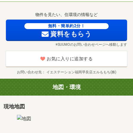
「資料請求（無料）」ボタンをクリックしてください。
フリーダイヤル0120-009677からでも資料請求可能です。
物件を見たい、住環境の情報など
※ご予算、ご希望のエリア等お伝えいただけると
無料・簡単約2分！
お問合せ物件以外もご提案させて頂きます。
資料をもらう
■その他、簡単な質問、当日の見学予約も
※SUUMOのお問い合わせページへ移動します
イエステーション早良店、エルももち株式会社では
しつこい営業・勧誘等は行いません。
お気に入りに追加する
※スマートフォンご利用の方は青い電話マークを
クリックしてください。
お問い合わせ先
イエステーション福岡早良店エルももち(株)
地図・環境
まずはお気軽にお問合せださい♪
(0120-009677)
現地地図