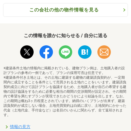
この会社の他の物件情報を見る
この情報を誰かに知らせる / 自分に送る
※建築条件土地の情報内に掲載されている、建物プラン例は、土地購入者の設
計プランの参考の一例であって、プランの採用可否は任意です。
※建築条件付き土地とは、その土地に建築する建物の建築請負契約が、一定期
間内に成立することを条件として売買される土地のことをいいます。建築請負
契約成立に向けて設計プランを協議するため、土地購入者が自己の希望する建
物の設計協議をするために必要な相当の期間の交渉期間が設定され、その期間
内で希望を満たすプランが実現できたかどうかにより結論を出します。なお、
この期間は概ね3ヶ月程度とされています。納得のいくプランが出来ず、建築
請負契約が成立しない場合、土地売買契約は白紙に戻り、土地契約にかかった
代金（土地代金、手付金など）は名目のいかんに関わらず、全て返却されま
す。
情報の見方