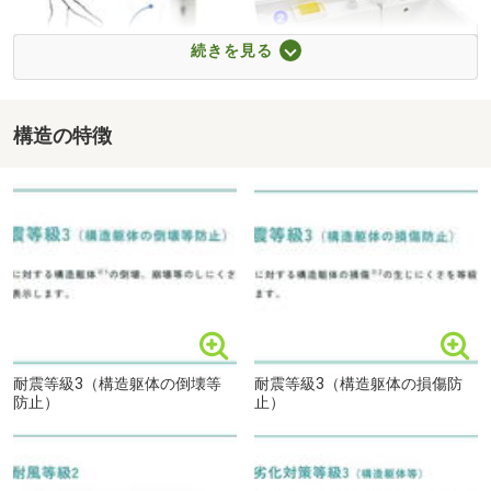
しつこい営業・勧誘等は行いません。
1311m・徒歩17分）
※スマートフォンご利用の方は青い電話マークを
■【銀行】遠賀信用金庫空港東支店（約1656m・徒歩21
続きを見る
クリックしてください。
分）
■【公園】阿恵大池公園（約1814m・徒歩23分）
まずはお気軽にお問合せださい♪
■【公園】上亀山駅跡公園（約2103m・徒歩27分）
構造の特徴
オート便ふた開閉
洗面まわり
(0120-009677)
粕屋町立西幼稚園まで291m
耐震等級3（構造躯体の倒壊等
耐震等級3（構造躯体の損傷防
防止）
止）