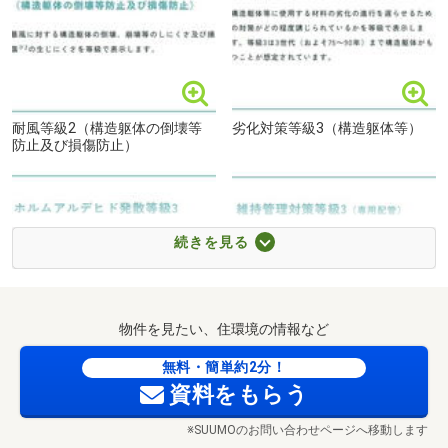
耐風等級2（構造躯体の倒壊等
劣化対策等級3（構造躯体等）
防止及び損傷防止）
社会医療法人青洲会福岡青洲会病院まで1192m
続きを見る
物件を見たい、住環境の情報など
ホルムアルデヒド発散等級
維持管理対策等級3（専用配
無料・簡単約2分！
3（内装・天井裏等）
管）
資料をもらう
※SUUMOのお問い合わせページへ移動します