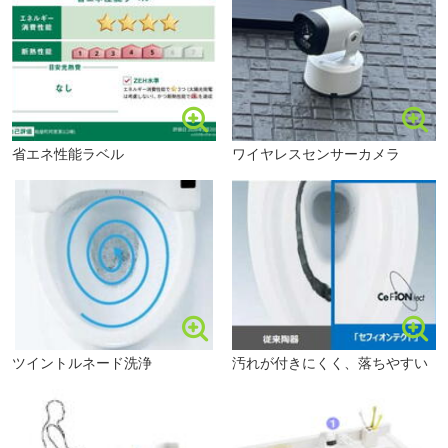
■【小学校】粕屋町立粕屋西小学校（約473m・徒歩6分）
〇●〇想定所要お時間〇●〇
■【幼稚園・保育園】粕屋町立西幼稚園（約291m・徒歩4
分）
・現地でのご見学1件あたり (約30分～)
■【幼稚園・保育園】粕屋町立西保育所（約845m・徒歩11
・ご来店、お家探しのご相談 (約40分～)
分）
・資金計画、ローンのご相談 (約30分～)
■【幼稚園・保育園】いろどり保育園（約939m・徒歩12
省エネ性能ラベル
ワイヤレスセンサーカメラ
分）
■【病院】社会医療法人青洲会福岡青洲会病院（約
〇●〇お問い合わせについて〇●〇
1192m・徒歩15分）
■【病院】福岡県社会保険医療協会社会保険仲原病院（約
■物件資料が欲しいという方はオレンジの
1480m・徒歩19分）
「資料請求（無料）」ボタンをクリックしてください。
■【郵便局】粕屋仲原郵便局（約650m・徒歩9分）
フリーダイヤル0120-009677からでも資料請求可能です。
■【郵便局】福岡流通センター内郵便局（約1627m・徒歩
※ご予算、ご希望のエリア等お伝えいただけると
粕屋町立粕屋西小学校まで473m
21分）
お問合せ物件以外もご提案させて頂きます。
■【郵便局】亀山郵便局（約2308m・徒歩29分）
ツイントルネード洗浄
汚れが付きにくく、落ちやすい
■【銀行】ゆうちょ銀行熊本支店イオン福岡東店内出張所
■その他、簡単な質問、当日の見学予約も
（約1337m・徒歩17分）
イエステーション早良店、エルももち株式会社では
■【銀行】西日本シティ銀行イオン福岡東出張所（約