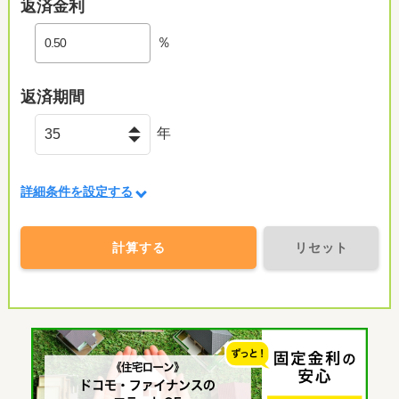
返済金利
％
返済期間
年
詳細条件を設定する
計算する
リセット