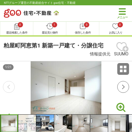
NTTグループ運営の不動産総合サイト goo住宅・不動産
0
1
0
0
最近検索した条件
最近見た物件
保存した条件
お気に入り
粕屋町阿恵第1 新築一戸建て・分譲住宅
情報提供元
SUUMO
1
/
21