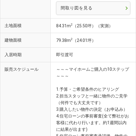
間取り図を見る
2
土地面積
84.31m
（25.50坪）（実測）
2
建物面積
79.38m
（24.01坪）
入居時期
即引渡可
販売スケジュール
～～～マイホームご購入の10ステップ
～～～
1.予算・ご希望条件のヒアリング
2.担当スタッフと一緒に物件のご見学
（何件でも大丈夫です）
3.購入したい物件の決定（お申込み）
4.住宅ローンの事前審査(全て弊社がお
客様に代わり行います。約1週間以内
に結果が出ます)