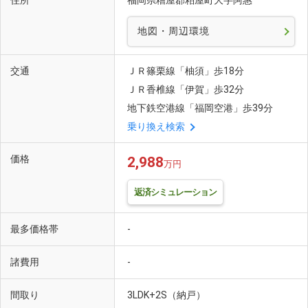
住所
福岡県糟屋郡粕屋町大字阿惠
地図・周辺環境
交通
ＪＲ篠栗線「柚須」歩18分
ＪＲ香椎線「伊賀」歩32分
地下鉄空港線「福岡空港」歩39分
乗り換え検索
価格
2,988
万円
返済シミュレーション
最多価格帯
-
諸費用
-
間取り
3LDK+2S（納戸）