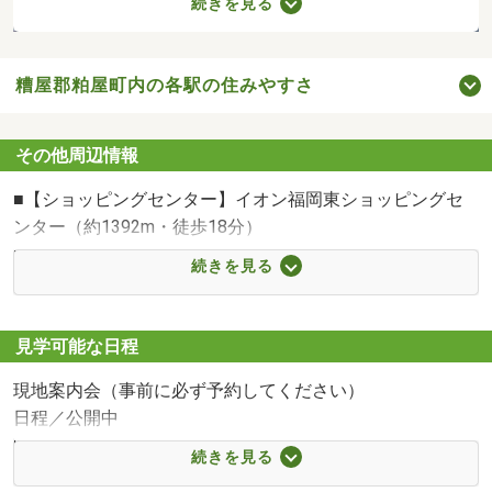
続きを見る
糟屋郡粕屋町内の各駅の住みやすさ
その他周辺情報
セブンイレブン粕屋仲原郵便局前店まで638m
■【ショッピングセンター】イオン福岡東ショッピングセ
ンター（約1392m・徒歩18分）
■【ショッピングセンター】ハニーズ福岡東店（約
続きを見る
1341m・徒歩17分）
■【ショッピングセンター】ポイント粕屋店（約1009m・
徒歩13分）
見学可能な日程
■【スーパー】業務スーパー粕屋仲原店（約1188m・徒歩
現地案内会（事前に必ず予約してください）
15分）
日程／公開中
■【スーパー】イオン福岡東店（約1385m・徒歩18分）
時間／9:00～18:00
■【スーパー】カフェファディ粕屋仲原店（約1170m・徒
続きを見る
〇●〇ご見学・ご案内について〇●〇
歩15分）