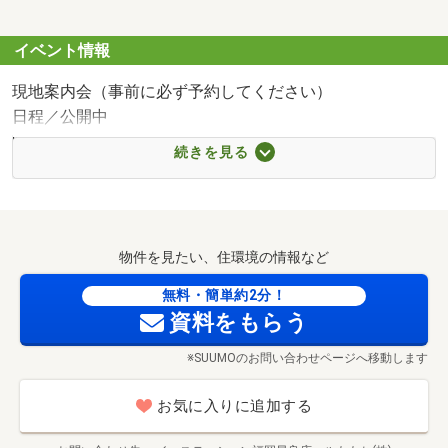
イベント情報
現地案内会（事前に必ず予約してください）
日程／公開中
時間／9:00～18:00
続きを見る
〇●〇ご見学・ご案内について〇●〇
フリーダイヤル0120-009677や見学予約ボタンから
事前予約を頂くと、スムーズにご見学可能です。
物件を見たい、住環境の情報など
またお客様のご指定場所（自宅・最寄り駅など）で
お待ち合わせをしてからのご案内も承っております。
無料・簡単約2分！
（もちろん無料です）
資料をもらう
※夜間のご見学も可能です。（要事前相談）
※SUUMOのお問い合わせページへ移動します
お気に入りに追加する
〇●〇お気軽にご相談ください〇●〇