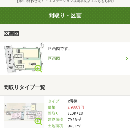
お問い合わせ先
イエステーション福岡早良店エルももち(株)
・おしゃれなお家に住みたい。
・何から始めて良いのかわからない。
間取り・区画
・ネットに載っていない物件が知りたい。
・住宅ローンが借りられるか心配。
区画図
・とりあえずお家を見てみたい。
などなど、まずはお気軽にご相談ください。
区画図です。
区画図
〇●〇想定所要お時間〇●〇
・現地でのご見学1件あたり (約30分～)
・ご来店、お家探しのご相談 (約40分～)
間取りタイプ一覧
・資金計画、ローンのご相談 (約30分～)
タイプ
2号棟
価格
2,988万円
間取り
3LDK+2S
〇●〇お問い合わせについて〇●〇
建物面積
2
79.38m
土地面積
2
84.31m
■物件資料が欲しいという方はオレンジの