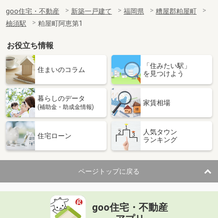
goo住宅・不動産
新築一戸建て
福岡県
糟屋郡粕屋町
柚須駅
粕屋町阿恵第1
お役立ち情報
「住みたい駅」
住まいのコラム
を見つけよう
暮らしのデータ
家賃相場
(補助金・助成金情報)
人気タウン
住宅ローン
ランキング
ページトップに戻る
goo住宅・不動産