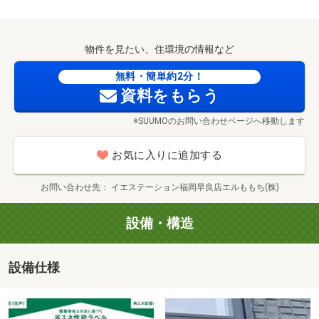
■【コンビニ】セブンイレブン粕屋仲原郵便局前店（約
フリーダイヤル0120-009677や見学予約ボタンから
638m・徒歩8分）
事前予約を頂くと、スムーズにご見学可能です。
■【コンビニ】セブンイレブン粕屋仲原店（約1030m・徒
物件を見たい、住環境の情報など
ディスカウントドラッグコスモス柚須店まで1195m
またお客様のご指定場所（自宅・最寄り駅など）で
歩13分）
お待ち合わせをしてからのご案内も承っております。
無料・簡単約2分！
■【コンビニ】ローソン粕屋口ノ坪店（約1198m・徒歩15
資料をもらう
（もちろん無料です）
分）
※夜間のご見学も可能です。（要事前相談）
■【ドラッグストア】ディスカウントドラッグコスモス柚
※SUUMOのお問い合わせページへ移動します
須店（約1195m・徒歩15分）
■【ドラッグストア】ドラッグストアモリ空港東店（約
お気に入りに追加する
〇●〇お気軽にご相談ください〇●〇
1555m・徒歩20分）
■【ドラッグストア】ディスカウントドラッグコスモス長
お問い合わせ先
イエステーション福岡早良店エルももち(株)
・おしゃれなお家に住みたい。
者原店（約1166m・徒歩15分）
・何から始めて良いのかわからない。
■【ホームセンター】スーパービバホーム福岡東店（約
設備・構造
・ネットに載っていない物件が知りたい。
1730m・徒歩22分）
・住宅ローンが借りられるか心配。
■【ホームセンター】MrMax粕屋店（約1614m・徒歩21
設備仕様
・とりあえずお家を見てみたい。
分）
などなど、まずはお気軽にご相談ください。
■【ホームセンター】ニトリ福岡空港店（約2038m・徒歩
MrMax粕屋店まで1614m
26分）