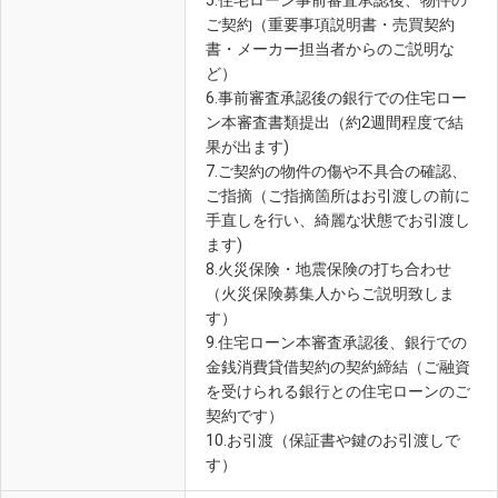
5.住宅ローン事前審査承認後、物件の
ご契約（重要事項説明書・売買契約
書・メーカー担当者からのご説明な
ど）
6.事前審査承認後の銀行での住宅ロー
ン本審査書類提出（約2週間程度で結
果が出ます)
7.ご契約の物件の傷や不具合の確認、
ご指摘（ご指摘箇所はお引渡しの前に
手直しを行い、綺麗な状態でお引渡し
ます)
8.火災保険・地震保険の打ち合わせ
（火災保険募集人からご説明致しま
す）
9.住宅ローン本審査承認後、銀行での
金銭消費貸借契約の契約締結（ご融資
を受けられる銀行との住宅ローンのご
契約です）
10.お引渡（保証書や鍵のお引渡しで
す）