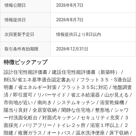
情報公開日
2026年8月7日
情報提供日
2026年8月7日
次回更新予定日
情報提供日より8日以内
取引条件有効期限
2026年12月31日
特徴ピックアップ
設計住宅性能評価書 / 建設住宅性能評価書（新築時） /
BELS/省エネ基準適合認定書あり / フラット３５・S適合証
明書 / 省エネルギー対策 / フラット３５Sに対応 / 地盤調査
済 / 即引渡可 / リバーサイド / 省エネ給湯器 / 山が見える /
市街地が近い / 南向き / システムキッチン / 浴室乾燥機 /
陽当り良好 / 全居室収納 / 閑静な住宅地 / 整形地 / シャワ
ー付洗面化粧台 / 対面式キッチン / セキュリティ充実 / ３
面採光 / バリアフリー / トイレ２ヶ所 / 浴室１坪以上 / ２
階建 / 複層ガラス / オートバス / 温水洗浄便座 / 床下収納 /