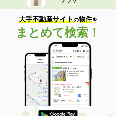
アプリ
大手不動産サイト
物件
の
を
まとめて検索！