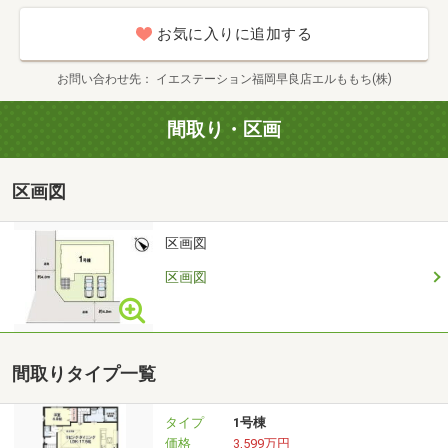
お気に入りに追加する
〇●〇お気軽にご相談ください〇●〇
お問い合わせ先
イエステーション福岡早良店エルももち(株)
・おしゃれなお家に住みたい。
・何から始めて良いのかわからない。
間取り・区画
・ネットに載っていない物件が知りたい。
・住宅ローンが借りられるか心配。
区画図
・とりあえずお家を見てみたい。
などなど、まずはお気軽にご相談ください。
区画図
区画図
〇●〇想定所要お時間〇●〇
・現地でのご見学1件あたり (約30分～)
・ご来店、お家探しのご相談 (約40分～)
間取りタイプ一覧
・資金計画、ローンのご相談 (約30分～)
タイプ
1号棟
価格
3,599万円