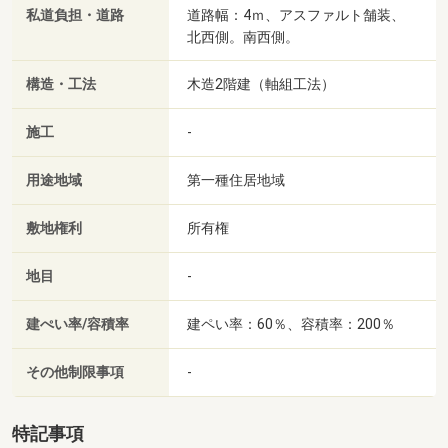
私道負担・道路
道路幅：4ｍ、アスファルト舗装、
北西側。南西側。
構造・工法
木造2階建（軸組工法）
施工
-
用途地域
第一種住居地域
敷地権利
所有権
地目
-
建ぺい率/容積率
建ペい率：60％、容積率：200％
その他制限事項
-
特記事項