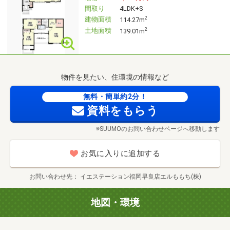
間取り
4LDK+S
〇●〇お問い合わせについて〇●〇
建物面積
2
114.27m
土地面積
2
139.01m
■物件資料が欲しいという方はオレンジの
「資料請求（無料）」ボタンをクリックしてください。
フリーダイヤル0120-009677からでも資料請求可能です。
※ご予算、ご希望のエリア等お伝えいただけると
物件を見たい、住環境の情報など
お問合せ物件以外もご提案させて頂きます。
無料・簡単約2分！
資料をもらう
■その他、簡単な質問、当日の見学予約も
イエステーション早良店、エルももち株式会社では
※SUUMOのお問い合わせページへ移動します
しつこい営業・勧誘等は行いません。
※スマートフォンご利用の方は青い電話マークを
お気に入りに追加する
クリックしてください。
お問い合わせ先
イエステーション福岡早良店エルももち(株)
まずはお気軽にお問合せださい♪
地図・環境
(0120-009677)