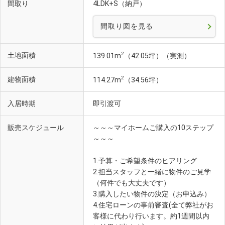
間取り
4LDK+S（納戸）
間取り図を見る
2
土地面積
139.01m
（42.05坪）（実測）
2
建物面積
114.27m
（34.56坪）
入居時期
即引渡可
販売スケジュール
～～～マイホームご購入の10ステップ
～～～
1.予算・ご希望条件のヒアリング
2.担当スタッフと一緒に物件のご見学
（何件でも大丈夫です）
3.購入したい物件の決定（お申込み）
4.住宅ローンの事前審査(全て弊社がお
客様に代わり行います。約1週間以内