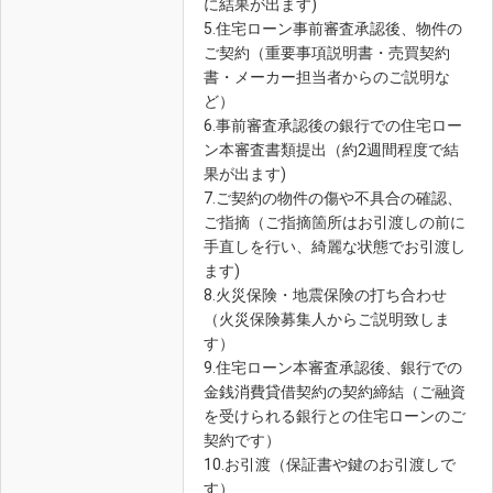
に結果が出ます)
5.住宅ローン事前審査承認後、物件の
ご契約（重要事項説明書・売買契約
書・メーカー担当者からのご説明な
ど）
6.事前審査承認後の銀行での住宅ロー
ン本審査書類提出（約2週間程度で結
果が出ます)
7.ご契約の物件の傷や不具合の確認、
ご指摘（ご指摘箇所はお引渡しの前に
手直しを行い、綺麗な状態でお引渡し
ます)
8.火災保険・地震保険の打ち合わせ
（火災保険募集人からご説明致しま
す）
9.住宅ローン本審査承認後、銀行での
金銭消費貸借契約の契約締結（ご融資
を受けられる銀行との住宅ローンのご
契約です）
10.お引渡（保証書や鍵のお引渡しで
す）