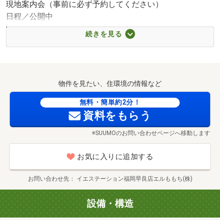
現地案内会（事前に必ず予約してください）
■【スーパー】マルショク南風店（約1619m・徒歩21分）
日程／公開中
■【コンビニ】ファミリーマート糸島神在店（約980m・徒
時間／9:00～18:00
歩13分）
続きを見る
〇●〇ご見学・ご案内について〇●〇
■【コンビニ】セブンイレブン糸島神在店（約1311m・徒
歩17分）
フリーダイヤル0120-009677や見学予約ボタンから
■【コンビニ】ファミリーマート糸島加布里店（約
事前予約を頂くと、スムーズにご見学可能です。
1556m・徒歩20分）
物件を見たい、住環境の情報など
またお客様のご指定場所（自宅・最寄り駅など）で
■【ドラッグストア】ドラッグストアモリ荻浦店（約
お待ち合わせをしてからのご案内も承っております。
無料・簡単約2分！
903m・徒歩12分）
ファミリーマート糸島神在店まで980m
資料をもらう
（もちろん無料です）
■【ドラッグストア】ドラッグ新生堂加布里店（約
※夜間のご見学も可能です。（要事前相談）
1358m・徒歩17分）
※SUUMOのお問い合わせページへ移動します
■【ドラッグストア】ディスカウントドラッグコスモス加
布里店（約1390m・徒歩18分）
お気に入りに追加する
〇●〇お気軽にご相談ください〇●〇
■【ホームセンター】ホームプラザナフコ前原店（約
160m・徒歩2分）
お問い合わせ先
イエステーション福岡早良店エルももち(株)
・おしゃれなお家に住みたい。
■【ホームセンター】エディオン美咲が丘店（約836m・徒
・何から始めて良いのかわからない。
歩11分）
設備・構造
・ネットに載っていない物件が知りたい。
■【ホームセンター】ホームセンターグッデイ加布里店