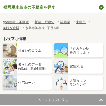
福岡県糸島市の不動産を探す
goo住宅・不動産
新築一戸建て
福岡県
糸島市
美咲が丘駅
糸島市神在東1丁目4期
お役立ち情報
「住みたい駅」
住まいのコラム
を見つけよう
暮らしのデータ
家賃相場
(補助金・助成金情報)
人気タウン
住宅ローン
ランキング
ページトップに戻る