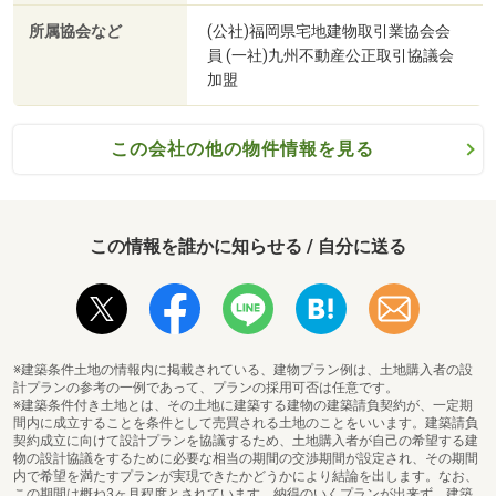
所属協会など
(公社)福岡県宅地建物取引業協会会
員 (一社)九州不動産公正取引協議会
加盟
この会社の他の物件情報を見る
この情報を誰かに知らせる / 自分に送る
※建築条件土地の情報内に掲載されている、建物プラン例は、土地購入者の設
計プランの参考の一例であって、プランの採用可否は任意です。
※建築条件付き土地とは、その土地に建築する建物の建築請負契約が、一定期
間内に成立することを条件として売買される土地のことをいいます。建築請負
契約成立に向けて設計プランを協議するため、土地購入者が自己の希望する建
物の設計協議をするために必要な相当の期間の交渉期間が設定され、その期間
内で希望を満たすプランが実現できたかどうかにより結論を出します。なお、
この期間は概ね3ヶ月程度とされています。納得のいくプランが出来ず、建築