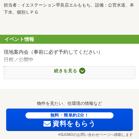
担当者：イエステーション早良店エルももち、設備：公営水道、本
下水、個別ＬＰＧ
イベント情報
現地案内会（事前に必ず予約してください）
日程／公開中
時間／9:00～18:00
続きを見る
〇●〇ご見学・ご案内について〇●〇
フリーダイヤル0120-009677や見学予約ボタンから
事前予約を頂くと、スムーズにご見学可能です。
物件を見たい、住環境の情報など
またお客様のご指定場所（自宅・最寄り駅など）で
お待ち合わせをしてからのご案内も承っております。
無料・簡単約2分！
（もちろん無料です）
資料をもらう
※夜間のご見学も可能です。（要事前相談）
※SUUMOのお問い合わせページへ移動します