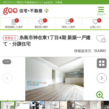
NTTグループ運営の不動産総合サイト goo住宅・不動産
0
1
0
0
最近検索した条件
最近見た物件
保存した条件
お気に入り
糸島市神在東1丁目4期 新築一戸建
更新あり
て・分譲住宅
情報提供元
SUUMO
1
/
21