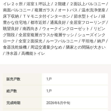
イレ２ヶ所 / 浴室１坪以上 / ２階建 / ２面以上バルコニー /
南面バルコニー / 複層ガラス / オートバス / 温水洗浄便座 /
床下収納 / ＴＶモニタ付インターホン / 節水型トイレ / 緑
豊かな住宅地 / 都市近郊 / 通風良好 / 全居室フローリング /
眺望良好 / 南西向き / ウォークインクローゼット / リビン
グ階段 / 全居室複層ガラスか複層サッシ / シューズインク
ローク / 全室２面採光 / ルーフバルコニー / 平坦地 / 納戸 /
食器洗乾燥機 / 周辺交通量少なめ / 隣家との間隔が大きい
/ 浄水器 / 高機能トイレ
販売戸数
1戸
総戸数
1戸
完成時期
2026年6月中旬