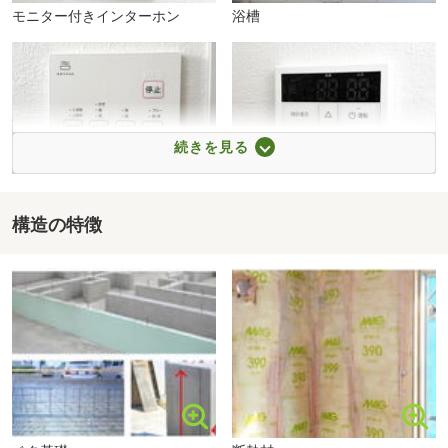
お問合せ物件以外もご提案させて頂きます。
■【役所】糸島市役所（約1792m・徒歩23分）
モニター付きインターホン
浴槽
■【図書館】糸島市図書館（約2623m・徒歩33分）
ホームプラザナフコ前原店まで160m
■その他、簡単な質問、当日の見学予約も
■【銀行】JA糸島加布里支店（約1079m・徒歩14分）
イエステーション早良店、エルももち株式会社では
■【銀行】JA糸島引津支店（約3178m・徒歩40分）
しつこい営業・勧誘等は行いません。
■【銀行】佐賀銀行前原支店（約2210m・徒歩28分）
※スマートフォンご利用の方は青い電話マークを
■【警察署・交番】糸島警察署（約2502m・徒歩32分）
続きを見る
クリックしてください。
まずはお気軽にお問合せださい♪
構造の特徴
浴室設備
浴室設備
(0120-009677)
糸島市立前原西中学校まで1126m