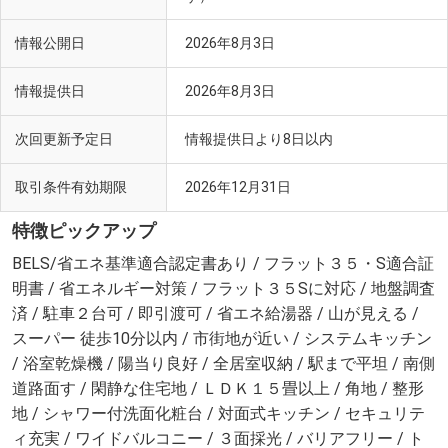
情報公開日
2026年8月3日
情報提供日
2026年8月3日
次回更新予定日
情報提供日より8日以内
取引条件有効期限
2026年12月31日
特徴ピックアップ
BELS/省エネ基準適合認定書あり / フラット３５・S適合証
明書 / 省エネルギー対策 / フラット３５Sに対応 / 地盤調査
済 / 駐車２台可 / 即引渡可 / 省エネ給湯器 / 山が見える /
スーパー 徒歩10分以内 / 市街地が近い / システムキッチン
/ 浴室乾燥機 / 陽当り良好 / 全居室収納 / 駅まで平坦 / 南側
道路面す / 閑静な住宅地 / ＬＤＫ１５畳以上 / 角地 / 整形
地 / シャワー付洗面化粧台 / 対面式キッチン / セキュリテ
ィ充実 / ワイドバルコニー / ３面採光 / バリアフリー / ト