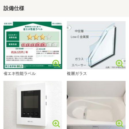
・住宅ローンが借りられるか心配。
（約981m・徒歩13分）
設備仕様
・とりあえずお家を見てみたい。
■【中学校】糸島市立前原西中学校（約1126m・徒歩15
などなど、まずはお気軽にご相談ください。
分）
■【小学校】糸島市立加布里小学校（約1266m・徒歩16
分）
ドラッグストアモリ荻浦店まで903m
〇●〇想定所要お時間〇●〇
■【幼稚園・保育園】加布里保育園（約1785m・徒歩23
分）
・現地でのご見学1件あたり (約30分～)
■【幼稚園・保育園】かみあり保育園（約1774m・徒歩23
・ご来店、お家探しのご相談 (約40分～)
分）
・資金計画、ローンのご相談 (約30分～)
■【幼稚園・保育園】前原幼稚園（約2072m・徒歩26分）
省エネ性能ラベル
複層ガラス
■【病院】医療法人恵真会渡辺整形外科病院（約1529m・
徒歩20分）
〇●〇お問い合わせについて〇●〇
■【病院】医療法人せいわ会みなかぜ病院（約2692m・徒
歩34分）
■物件資料が欲しいという方はオレンジの
■【病院】社団法人糸島医師会病院（約3307m・徒歩42
「資料請求（無料）」ボタンをクリックしてください。
分）
フリーダイヤル0120-009677からでも資料請求可能です。
■【郵便局】加布里郵便局（約1895m・徒歩24分）
※ご予算、ご希望のエリア等お伝えいただけると
■【郵便局】前原郵便局（約2535m・徒歩32分）