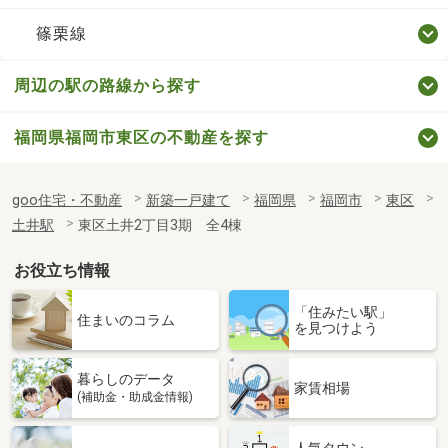
篠栗線
周辺の駅の路線から探す
福岡県福岡市東区の不動産を探す
goo住宅・不動産
新築一戸建て
福岡県
福岡市
東区
土井駅
東区土井2丁目3期 全4棟
お役立ち情報
「住みたい駅」
住まいのコラム
を見つけよう
暮らしのデータ
家賃相場
(補助金・助成金情報)