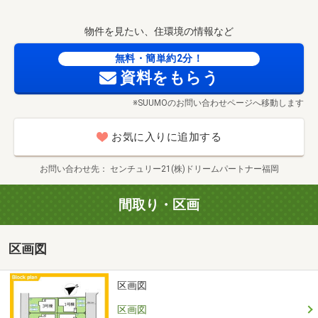
3000円分QUOカードプレゼント！
本物件はもちろん、気になる物件があれば合わせてご紹
物件を見たい、住環境の情報など
介。
お気軽にお問い合わせください(^^)/
無料・簡単約2分！
資料をもらう
【見学プラン】
※SUUMOのお問い合わせページへ移動します
・お気軽見学プラン（所要時間：約20分）
1物件をサクッと見学
お気に入りに追加する
・おまとめ見学プラン（所要時間：約60分）
お問い合わせ先
センチュリー21(株)ドリームパートナー福岡
複数物件をまとめて見学
間取り・区画
・トータルコーディネートプラン（所要時間：約90分）
上記プランに加え、資金計画＆住宅ローンまでサポート
区画図
（ローン相談のみも可）
【住宅ローン相談会（所要時間：30分）】
区画図
賃料比較・返済額シミュレーション・金融機関の特徴説明
区画図