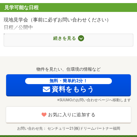
■【ショッピングセンター】アピアリ八田（約866m・徒歩
見学可能な日程
11分）
現地見学会（事前に必ずお問い合わせください）
■【ショッピングセンター】ファッションセンターしまむ
日程／公開中
ら八田店（約933m・徒歩12分）
時間／9:00～21:00
■【スーパー】サトー食鮮館八田店（約929m・徒歩12分）
続きを見る
■■＼予約者限定特典！／お得なマイホーム見学＆相談会■■
■【スーパー】サニー八田店（約985m・徒歩13分）
来場予約＋アンケート回答で
■【スーパー】FCO・OP舞松原店（約1975m・徒歩25分）
3000円分QUOカードプレゼント！
■【コンビニ】ミニストップ福岡土井2丁目店（約388m・
本物件はもちろん、気になる物件があれば合わせてご紹
徒歩5分）
物件を見たい、住環境の情報など
介。
■【コンビニ】セブンイレブン福岡土井1丁目店（約
お気軽にお問い合わせください(^^)/
無料・簡単約2分！
481m・徒歩7分）
資料をもらう
■【コンビニ】セブンイレブン福岡多々良小学校前店（約
西松屋福岡土井店まで717m
【見学プラン】
678m・徒歩9分）
※SUUMOのお問い合わせページへ移動します
・お気軽見学プラン（所要時間：約20分）
■【ドラッグストア】ドラッグ新生堂土井店（約577m・徒
1物件をサクッと見学
歩8分）
お気に入りに追加する
■【ドラッグストア】ドラッグストアモリ福岡土井店（約
・おまとめ見学プラン（所要時間：約60分）
707m・徒歩9分）
お問い合わせ先
センチュリー21(株)ドリームパートナー福岡
複数物件をまとめて見学
■【ドラッグストア】サンドラッグ八田店（約1073m・徒