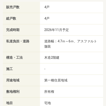
販売戸数
4戸
総戸数
4戸
完成時期
2026年11月予定
私道負担・道路
道路幅：4.7ｍ～6ｍ、アスファルト
舗装
構造・工法
木造2階建
施工
-
用途地域
第一種住居地域
敷地権利
所有権
地目
宅地