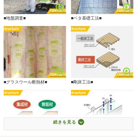
ミニストップ福岡土井2丁目店まで388m
■地盤調査■
■ベタ基礎工法■
■グラスウール断熱材■
■剛床工法■
ドラッグストアモリ福岡土井店まで707m
続きを見る