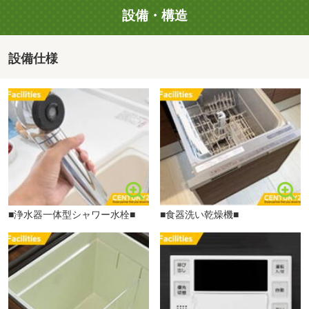
歩14分）
設備・構造
・トータルコーディネートプラン（所要時間：約90分）
■【ホームセンター】ホームセンターグッデイ土井店（約
上記プランに加え、資金計画＆住宅ローンまでサポート
722m・徒歩10分）
設備仕様
（ローン相談のみも可）
■【ホームセンター】MrMax土井店（約954m・徒歩12分）
■【ホームセンター】ホームプラザナフコ多田羅店（約
【住宅ローン相談会（所要時間：30分）】
1772m・徒歩23分）
賃料比較・返済額シミュレーション・金融機関の特徴説明
■【幼稚園・保育園】まどか保育園（約1280m・徒歩16
を実施。
分）
サトー食鮮館八田店まで929m
勤続年数が短い方や他借入れのある方もOK！
■【幼稚園・保育園】あかつき保育園（約1298m・徒歩17
どんなお悩みもご相談下さい。金利優遇プランをご提案し
分）
ます。
■【幼稚園・保育園】星の子保育園（約1620m・徒歩21
分）
■浄水器一体型シャワー水栓■
■食器洗い乾燥機■
【売却・住み替え相談会（所要時間：60分）】
■【病院】たたらリハビリテーション病院（約1299m・徒
無料査定から相続・税金相談まで何でも対応。
歩17分）
何でもお気軽にご相談下さい。理想のお住替え・売却を
■【病院】社会医療法人青洲会福岡青洲会病院（約
経験10年以上のスタッフがお手伝い致します！
2095m・徒歩27分）
■【病院】特定医療法人原土井病院（約1847m・徒歩24
【ご予約・お問い合わせ】
分）