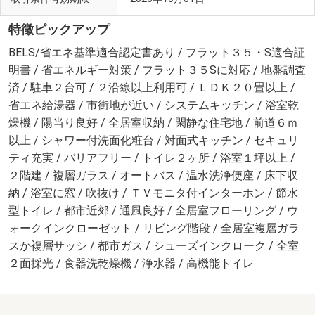
特徴ピックアップ
BELS/省エネ基準適合認定書あり / フラット３５・S適合証
明書 / 省エネルギー対策 / フラット３５Sに対応 / 地盤調査
済 / 駐車２台可 / ２沿線以上利用可 / ＬＤＫ２０畳以上 /
省エネ給湯器 / 市街地が近い / システムキッチン / 浴室乾
燥機 / 陽当り良好 / 全居室収納 / 閑静な住宅地 / 前道６ｍ
以上 / シャワー付洗面化粧台 / 対面式キッチン / セキュリ
ティ充実 / バリアフリー / トイレ２ヶ所 / 浴室１坪以上 /
２階建 / 複層ガラス / オートバス / 温水洗浄便座 / 床下収
納 / 浴室に窓 / 吹抜け / ＴＶモニタ付インターホン / 節水
型トイレ / 都市近郊 / 通風良好 / 全居室フローリング / ウ
ォークインクローゼット / リビング階段 / 全居室複層ガラ
スか複層サッシ / 都市ガス / シューズインクローク / 全室
２面採光 / 食器洗乾燥機 / 浄水器 / 高機能トイレ