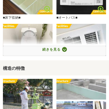
WEB／電話／で受付中。
■【郵便局】多々良簡易郵便局（約706m・徒歩9分）
営業時間外の見学や最寄駅・ご自宅への送迎も対応。
■【銀行】福岡銀行土井支店（約751m・徒歩10分）
「まずは話だけ聞きたい」でも大歓迎です！
■【公園】八田緑地（約1746m・徒歩22分）
■床下収納■
■オートバス■
■【公園】青葉東緑地（約1478m・徒歩19分）
サニー八田店まで985m
■【公園】多の津7号緑地（約1855m・徒歩24分）
■【駅】土井駅(JR 香椎線)（約500m・徒歩7分）
続きを見る
構造の特徴
■高機能トイレ■
■暖房換気乾燥機■