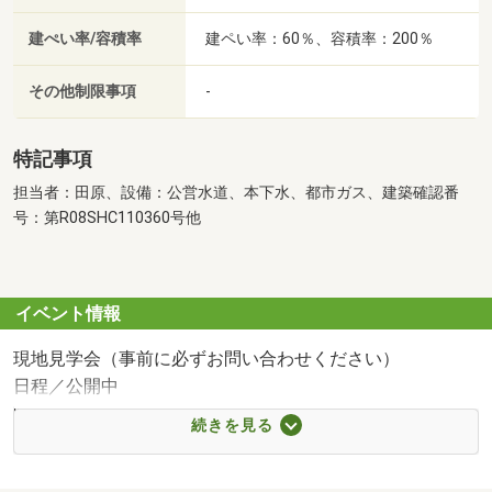
建ぺい率/容積率
建ペい率：60％、容積率：200％
その他制限事項
-
特記事項
担当者：田原、設備：公営水道、本下水、都市ガス、建築確認番
号：第R08SHC110360号他
イベント情報
現地見学会（事前に必ずお問い合わせください）
日程／公開中
時間／9:00～21:00
続きを見る
■■＼予約者限定特典！／お得なマイホーム見学＆相談会■■
来場予約＋アンケート回答で