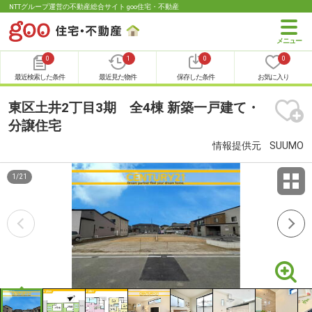
NTTグループ運営の不動産総合サイト goo住宅・不動産
0
1
0
0
最近検索した条件
最近見た物件
保存した条件
お気に入り
東区土井2丁目3期 全4棟 新築一戸建て・
分譲住宅
情報提供元
SUUMO
1
/
21