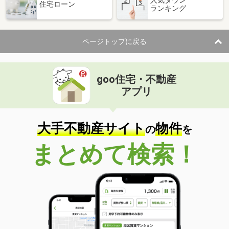
人気タウン
住宅ローン
ランキング
ページトップに戻る
goo住宅・不動産
アプリ
大手不動産サイト
物件
の
を
まとめて検索！