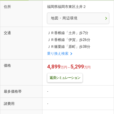
住所
福岡県福岡市東区土井２
地図・周辺環境
交通
ＪＲ香椎線「土井」歩7分
ＪＲ香椎線「伊賀」歩26分
ＪＲ篠栗線「原町」歩38分
乗り換え検索
価格
4,899
5,299
万円～
万円
返済シミュレーション
最多価格帯
-
諸費用
-