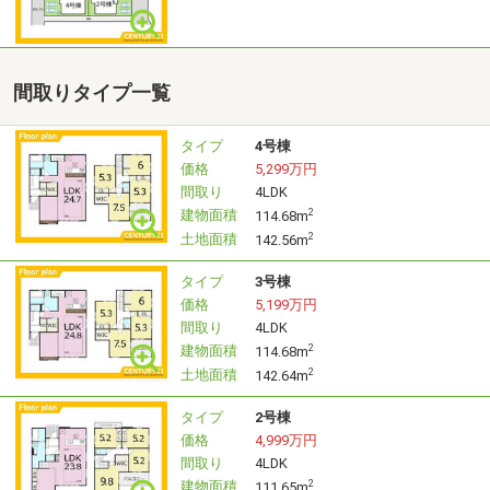
を実施。
勤続年数が短い方や他借入れのある方もOK！
どんなお悩みもご相談下さい。金利優遇プランをご提案し
ます。
間取りタイプ一覧
【売却・住み替え相談会（所要時間：60分）】
タイプ
4号棟
無料査定から相続・税金相談まで何でも対応。
価格
5,299万円
間取り
4LDK
何でもお気軽にご相談下さい。理想のお住替え・売却を
建物面積
2
114.68m
経験10年以上のスタッフがお手伝い致します！
土地面積
2
142.56m
【ご予約・お問い合わせ】
タイプ
3号棟
WEB／電話／で受付中。
価格
5,199万円
間取り
4LDK
営業時間外の見学や最寄駅・ご自宅への送迎も対応。
建物面積
2
114.68m
「まずは話だけ聞きたい」でも大歓迎です！
土地面積
2
142.64m
タイプ
2号棟
価格
4,999万円
間取り
4LDK
建物面積
2
111.65m