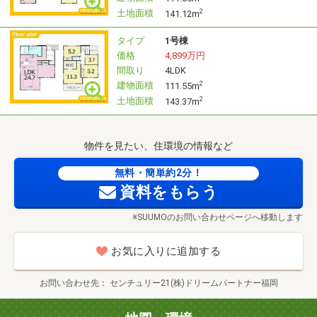
土地面積
2
141.12m
タイプ
1号棟
価格
4,899万円
間取り
4LDK
建物面積
2
111.55m
土地面積
2
143.37m
物件を見たい、住環境の情報など
無料・簡単約2分！
資料をもらう
※SUUMOのお問い合わせページへ移動します
お気に入りに追加する
お問い合わせ先
センチュリー21(株)ドリームパートナー福岡