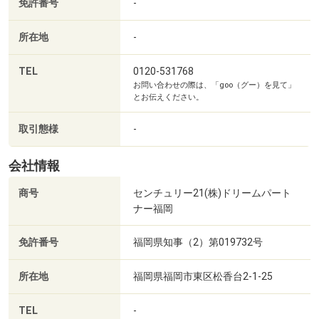
免許番号
-
所在地
-
TEL
0120-531768
お問い合わせの際は、「goo（グー）を見て」
とお伝えください。
取引態様
-
土井駅(JR 香椎線)まで500m
会社情報
商号
センチュリー21(株)ドリームパート
ナー福岡
免許番号
福岡県知事（2）第019732号
所在地
福岡県福岡市東区松香台2-1-25
TEL
-