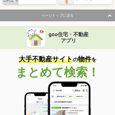
ページトップに戻る
goo住宅・不動産
アプリ
大手不動産サイト
物件
の
を
まとめて検索！