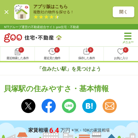
アプリ版はこちら
開く
複数社の物件を探せる！
NTTグループ運営の不動産総合サイト goo住宅・不動産
0
0
0
0
最近検索した条件
最近見た物件
保存した条件
お気に入り
「住みたい駅」を見つけよう
貝塚駅の住みやすさ・基本情報
6.4
家賃相場
万円
※1K・1DKの家賃相場