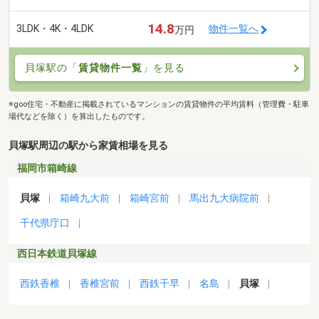
14.8
3LDK・4K・4LDK
物件一覧へ
万円
貝塚駅の「
賃貸物件一覧
」を見る
※goo住宅・不動産に掲載されているマンションの賃貸物件の平均賃料（管理費・駐車
場代などを除く）を算出したものです。
貝塚駅周辺の駅から家賃相場を見る
福岡市箱崎線
貝塚
箱崎九大前
箱崎宮前
馬出九大病院前
千代県庁口
西日本鉄道貝塚線
西鉄香椎
香椎宮前
西鉄千早
名島
貝塚