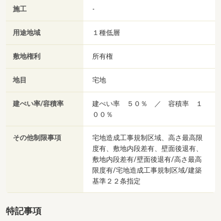
施工
-
用途地域
１種低層
敷地権利
所有権
地目
宅地
建ぺい率/容積率
建ぺい率 ５０％ ／ 容積率 １
００％
その他制限事項
宅地造成工事規制区域、高さ最高限
度有、敷地内段差有、壁面後退有、
敷地内段差有/壁面後退有/高さ最高
限度有/宅地造成工事規制区域/建築
基準２２条指定
特記事項