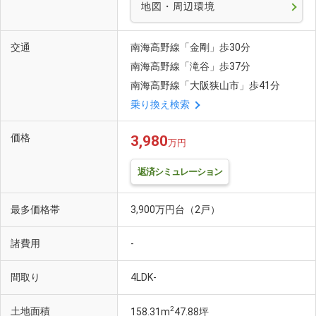
地図・周辺環境
交通
南海高野線「金剛」歩30分
南海高野線「滝谷」歩37分
南海高野線「大阪狭山市」歩41分
乗り換え検索
価格
3,980
万円
返済シミュレーション
最多価格帯
3,900万円台（2戸）
諸費用
-
間取り
4LDK-
2
土地面積
158.31m
47.88坪