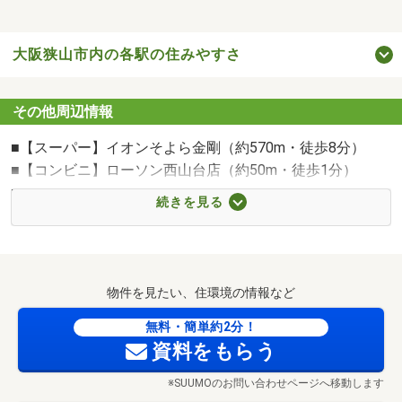
大阪狭山市内の各駅の住みやすさ
その他周辺情報
■【スーパー】イオンそよら金剛（約570m・徒歩8分）
■【コンビニ】ローソン西山台店（約50m・徒歩1分）
■【ドラッグストア】ウエルシア狭山茱萸木店（約
続きを見る
1000m・徒歩13分）
■【中学校】大阪狭山市立南中学校（約1120m・徒歩14
分）
■【小学校】大阪狭山市立南第一小学校（約180m・徒歩3
物件を見たい、住環境の情報など
分）
■【幼稚園・保育園】大阪狭山市立こども園（約580m・徒
無料・簡単約2分！
資料をもらう
歩8分）
■【病院】医療法人樫本会樫本病院（約2130m・徒歩27
※SUUMOのお問い合わせページへ移動します
分）