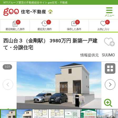
NTTグループ運営の不動産総合サイト goo住宅・不動産
0
1
0
0
最近検索した条件
最近見た物件
保存した条件
お気に入り
西山台３（金剛駅） 3980万円 新築一戸建
て・分譲住宅
情報提供元
SUUMO
1
/
21