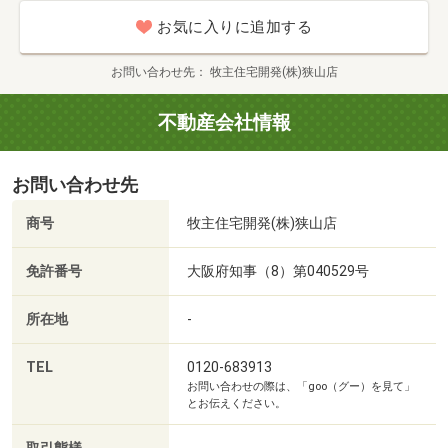
■【郵便局】狭山大野台郵便局（約500m・徒歩7分）
お気に入りに追加する
■【銀行】関西みらい銀行狭山支店（約560m・徒歩7分）
お問い合わせ先
牧主住宅開発(株)狭山店
不動産会社情報
お問い合わせ先
商号
牧主住宅開発(株)狭山店
免許番号
大阪府知事（8）第040529号
所在地
-
TEL
0120-683913
お問い合わせの際は、「goo（グー）を見て」
とお伝えください。
-