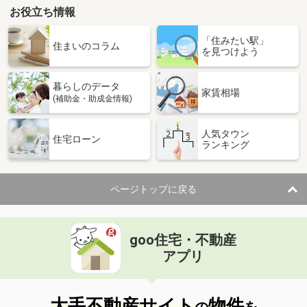
お役立ち情報
「住みたい駅」
住まいのコラム
を見つけよう
暮らしのデータ
家賃相場
(補助金・助成金情報)
人気タウン
住宅ローン
ランキング
ページトップに戻る
goo住宅・不動産
アプリ
大手不動産サイト
物件
の
を