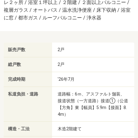
レ２ヶ所 / 浴室１坪以上 / ２階建 / ２面以上バルコニー /
複層ガラス / オートバス / 温水洗浄便座 / 床下収納 / 浴室
に窓 / 都市ガス / ルーフバルコニー / 浄水器
販売戸数
2戸
総戸数
2戸
完成時期
'26年7月
私道負担・道路
道路幅：6ｍ、アスファルト舗装、
接道状態（一方道路）接道①（公道
【方角】東【幅員】5.9m【接面】8.
4m）
構造・工法
木造2階建て