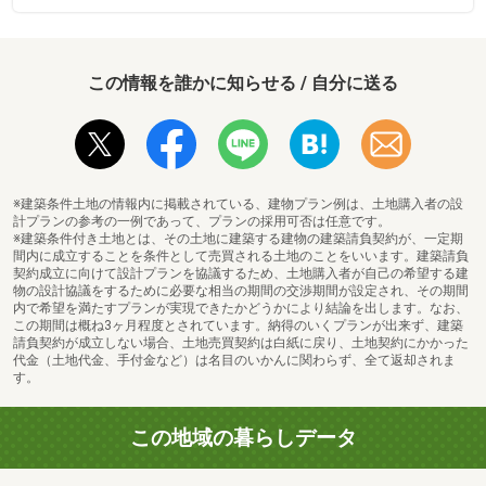
この情報を誰かに知らせる / 自分に送る
※建築条件土地の情報内に掲載されている、建物プラン例は、土地購入者の設
計プランの参考の一例であって、プランの採用可否は任意です。
※建築条件付き土地とは、その土地に建築する建物の建築請負契約が、一定期
間内に成立することを条件として売買される土地のことをいいます。建築請負
契約成立に向けて設計プランを協議するため、土地購入者が自己の希望する建
物の設計協議をするために必要な相当の期間の交渉期間が設定され、その期間
内で希望を満たすプランが実現できたかどうかにより結論を出します。なお、
この期間は概ね3ヶ月程度とされています。納得のいくプランが出来ず、建築
請負契約が成立しない場合、土地売買契約は白紙に戻り、土地契約にかかった
代金（土地代金、手付金など）は名目のいかんに関わらず、全て返却されま
す。
この地域の暮らしデータ