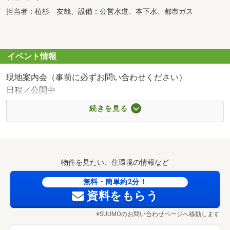
担当者：植杉 友哉、設備：公営水道、本下水、都市ガス
イベント情報
現地案内会（事前に必ずお問い合わせください）
日程／公開中
時間／9:00～18:00
続きを見る
◇お家探し相談会 開催中◇
「実際に物件を内覧したい」
「自由設計でじっくり物件を決めていきたい」
「工務店は決めているから土地を探したい」
物件を見たい、住環境の情報など
「ローンが組めるのか不安・・・」
「そもそも何からしていけば良いか分からない・・・」
無料・簡単約2分！
など、お家探しのお悩みは人それぞれ。
資料をもらう
弊社ではそれぞれのご要望に沿ってしっかりサポートいた
※SUUMOのお問い合わせページへ移動します
します！