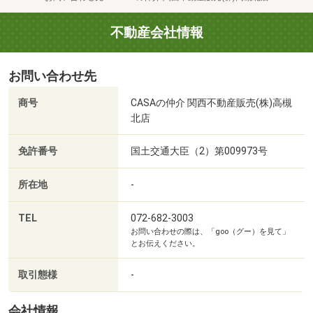
平日も対応いたしますので、お気軽にお問い合わせくださ
い。
不動産会社情報
↓
お家までお車でお迎え、または現地や当店にてお待合わ
お問い合わせ先
せ。
最寄り駅までお迎えにもあがりますのでお気軽にご相談く
商号
CASAの仲介 関西不動産販売(株)高槻
ださい
北店
キッズルームも完備！女性スタッフがご対応いたしますの
で
免許番号
国土交通大臣（2）第009973号
お気兼ねなく営業スタッフとお話できます♪
所在地
-
↓
現地到着。室内や現地の様子を実際に見学。
TEL
072-682-3003
また、周辺施設もご紹介いたします。
お問い合わせの際は、「goo（グー）を見て」
小学校や商業施設と本物件との距離感を、実際に体感して
とお伝えください。
みてください。
↓
取引態様
-
最後に店舗や現地にて資金や税金のお話などもいたしま
す。
会社情報