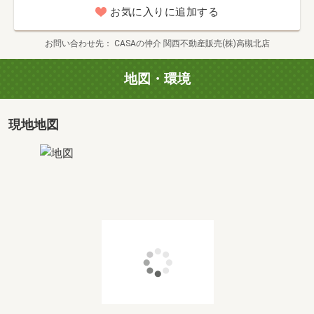
お気に入りに追加する
～見学の流れ（例）～
お電話にて日時の調整。
お問い合わせ先
CASAの仲介 関西不動産販売(株)高槻北店
平日も対応いたしますので、お気軽にお問い合わせくださ
い。
地図・環境
↓
お家までお車でお迎え、または現地や当店にてお待合わ
せ。
現地地図
最寄り駅までお迎えにもあがりますのでお気軽にご相談く
ださい
キッズルームも完備！女性スタッフがご対応いたしますの
で
お気兼ねなく営業スタッフとお話できます♪
↓
現地到着。室内や現地の様子を実際に見学。
また、周辺施設もご紹介いたします。
小学校や商業施設と本物件との距離感を、実際に体感して
みてください。