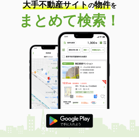
大手不動産サイト
物件
の
を
まとめて検索！