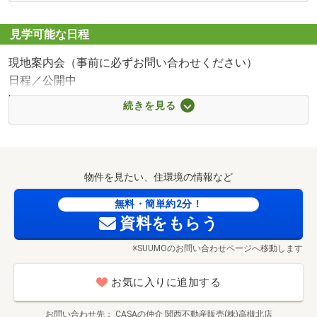
名神高速道路の手前・左手にございます。
徒歩10分）
大きな「CASA」の看板が目印です♪
■【スーパー】万代高槻インター店（約726m・徒歩10分）
見学可能な日程
■【ショッピングセンター】ミリオンタウン（約727m・徒
現地案内会（事前に必ずお問い合わせください）
歩10分）
日程／公開中
■【コンビニ】セブンイレブン高槻日吉台口店（約
時間／9:00～18:00
1371m・徒歩18分）
続きを見る
◇お家探し相談会 開催中◇
■【ドラッグストア】ココカラファイン高槻インター店
「実際に物件を内覧したい」
（約726m・徒歩10分）
「自由設計でじっくり物件を決めていきたい」
■【病院】医療法人社団緑水会緑水会病院（約1126m・徒
「工務店は決めているから土地を探したい」
歩15分）
物件を見たい、住環境の情報など
「ローンが組めるのか不安・・・」
■【郵便局】高槻日吉台郵便局（約868m・徒歩11分）
「そもそも何からしていけば良いか分からない・・・」
無料・簡単約2分！
■【公園】緑が丘公園（約2512m・徒歩32分）
資料をもらう
など、お家探しのお悩みは人それぞれ。
弊社ではそれぞれのご要望に沿ってしっかりサポートいた
※SUUMOのお問い合わせページへ移動します
します！
お気に入りに追加する
～見学の流れ（例）～
お電話にて日時の調整。
お問い合わせ先
CASAの仲介 関西不動産販売(株)高槻北店