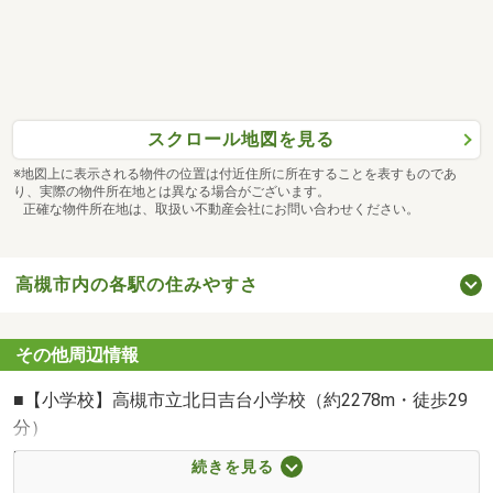
↓
最後に店舗や現地にて資金や税金のお話などもいたしま
す。
悩ましい頭金のことやローンなど、お金に関する疑問にお
答えします。
スクロール地図を見る
↓
見学後も、お客様の希望に沿った新着物件情報をいち早く
※地図上に表示される物件の位置は付近住所に所在することを表すものであ
り、実際の物件所在地とは異なる場合がございます。
お知らせします。
正確な物件所在地は、取扱い不動産会社にお問い合わせください。
【場所】
関西不動産販売株式会社 高槻北店
高槻市内の各駅の住みやすさ
TEL： 072－682-3003
住所：大阪府高槻市緑が丘1丁目2番1号
その他周辺情報
【交通】
■【小学校】高槻市立北日吉台小学校（約2278m・徒歩29
JR高槻駅よりバス6分「緑が丘」停より徒歩1分
分）
※バス停を降りた目の前に店舗がございます。
■【中学校】高槻市立芝谷中学校（約1640m・徒歩21分）
続きを見る
お車でお越しのお客様は、「緑ヶ丘病院」前を北に直進し
■【幼稚園・保育園】認定こども園日吉幼稚園（約732m・