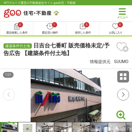
NTTグループ運営の不動産総合サイト goo住宅・不動産
0
1
0
0
最近検索した条件
最近見た物件
保存した条件
お気に入り
日吉台七番町 販売価格未定/予
建築条件付土地
告広告 【建築条件付土地】
情報提供元
SUUMO
1
/
21