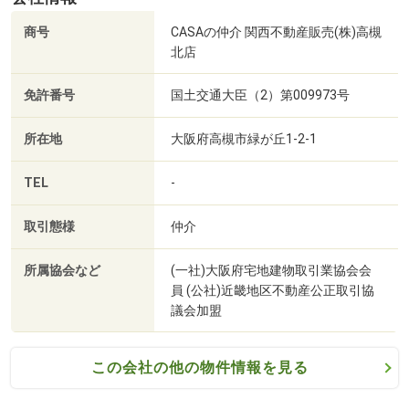
悩ましい頭金のことやローンなど、お金に関する疑問にお
商号
CASAの仲介 関西不動産販売(株)高槻
答えします。
北店
↓
見学後も、お客様の希望に沿った新着物件情報をいち早く
免許番号
国土交通大臣（2）第009973号
お知らせします。
所在地
大阪府高槻市緑が丘1-2-1
【場所】
関西不動産販売株式会社 高槻北店
TEL
-
TEL： 072－682-3003
住所：大阪府高槻市緑が丘1丁目2番1号
取引態様
仲介
【交通】
所属協会など
(一社)大阪府宅地建物取引業協会会
JR高槻駅よりバス6分「緑が丘」停より徒歩1分
員 (公社)近畿地区不動産公正取引協
議会加盟
※バス停を降りた目の前に店舗がございます。
お車でお越しのお客様は、「緑ヶ丘病院」前を北に直進し
名神高速道路の手前・左手にございます。
この会社の他の物件情報を見る
大きな「CASA」の看板が目印です♪