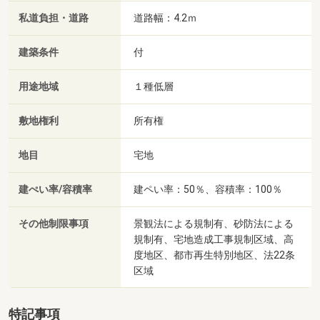
私道負担・道路
道路幅：4.2ｍ
建築条件
付
用途地域
１種低層
敷地権利
所有権
地目
宅地
建ぺい率/容積率
建ペい率：50％、容積率：100％
その他制限事項
景観法による規制有、砂防法による
規制有、宅地造成工事規制区域、高
度地区、都市再生特別地区、法22条
区域
特記事項