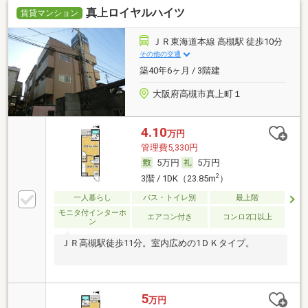
真上ロイヤルハイツ
賃貸マンション
ＪＲ東海道本線 高槻駅 徒歩10分
その他の交通
築40年6ヶ月 / 3階建
大阪府高槻市真上町１
4.10
万円
管理費5,330円
5万円
5万円
2
3階 / 1DK（23.85m
）
一人暮らし
バス・トイレ別
最上階
モニタ付インターホ
エアコン付き
コンロ2口以上
ン
ＪＲ高槻駅徒歩11分。室内広めの1ＤＫタイプ。
5
万円