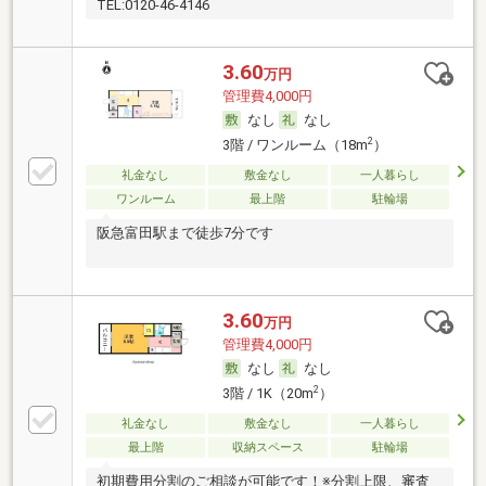
TEL:0120-46-4146
3.60
万円
管理費4,000円
なし
なし
2
3階 / ワンルーム（18m
）
礼金なし
敷金なし
一人暮らし
ワンルーム
最上階
駐輪場
阪急富田駅まで徒歩7分です
3.60
万円
管理費4,000円
なし
なし
2
3階 / 1K（20m
）
礼金なし
敷金なし
一人暮らし
最上階
収納スペース
駐輪場
初期費用分割のご相談が可能です！※分割上限、審査