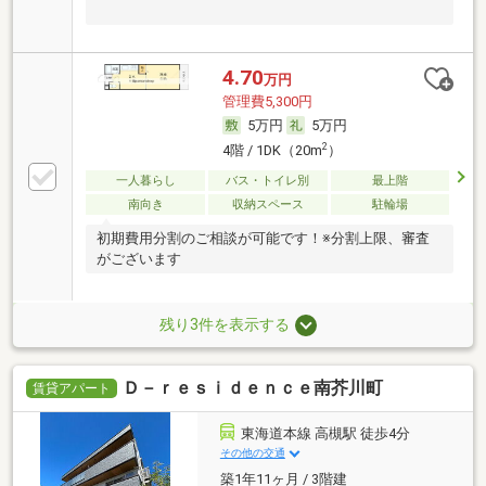
4.70
万円
管理費5,300円
5万円
5万円
2
4階 / 1DK（20m
）
一人暮らし
バス・トイレ別
最上階
南向き
収納スペース
駐輪場
初期費用分割のご相談が可能です！※分割上限、審査
がございます
残り3件を表示する
Ｄ－ｒｅｓｉｄｅｎｃｅ南芥川町
賃貸アパート
東海道本線 高槻駅 徒歩4分
その他の交通
築1年11ヶ月 / 3階建