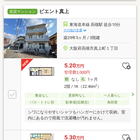
ビエント真上
賃貸マンション
東海道本線 高槻駅 徒歩10分
その他の交通
築29年5ヶ月 / 3階建
大阪府高槻市真上町１丁目
5.20
万円
管理費3,000円
なし
1ヶ月
2
2階 / 1K（22.46m
）
敷金なし
更新料なし
一人暮らし
バス・トイレ別
駐車場(近隣含)
角部屋
シワになりやすいシャツもハンガーにかけて収納。室
内にあるので雨風で洗濯機が汚れません。
5.30
万円