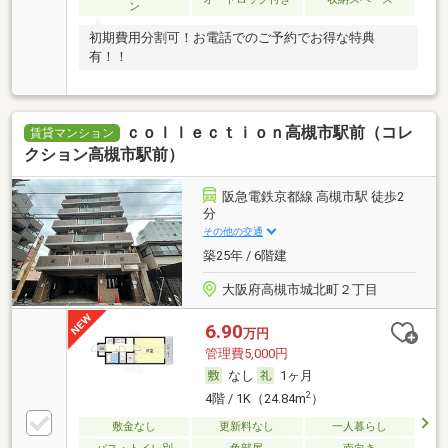
ン
初期費用分割可！お電話でのご予約でお得な特典
有！！
ｃｏｌｌｅｃｔｉｏｎ高槻市駅前（コレ
賃貸マンション
クション高槻市駅前）
阪急電鉄京都線 高槻市駅 徒歩2
分
その他の交通
築25年 / 6階建
大阪府高槻市城北町２丁目
6.90
万円
管理費5,000円
なし
1ヶ月
2
4階 / 1K（24.84m
）
敷金なし
更新料なし
一人暮らし