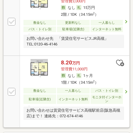
管理費3,000円
なし
15万円
2
2階 / 1DK（34.15m
）
敷金なし
更新料なし
一人暮らし
バス・トイレ別
駐車場(近隣含)
インターネット無料
お問い合わせ先 「賃貸住宅サービスJR高槻」
TEL:0120-46-4146
8.20
万円
管理費11,000円
なし
1ヶ月
2
1階 / 1DK（34.15m
）
敷金なし
一人暮らし
バス・トイレ別
モニタ付インターホ
駐車場(近隣含)
インターネット無料
ン
お問い合わせは賃貸住宅サービス高槻駅前店(阪急高槻
店)まで！ 連絡先：072-674-4146