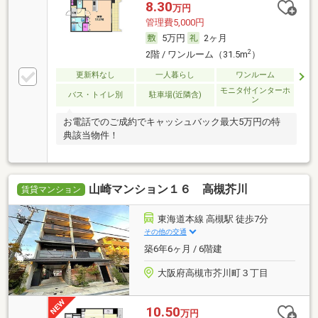
8.30
万円
管理費5,000円
5万円
2ヶ月
2
2階 / ワンルーム（31.5m
）
更新料なし
一人暮らし
ワンルーム
モニタ付インターホ
バス・トイレ別
駐車場(近隣含)
ン
お電話でのご成約でキャッシュバック最大5万円の特
典該当物件！
山崎マンション１６ 高槻芥川
賃貸マンション
東海道本線 高槻駅 徒歩7分
その他の交通
築6年6ヶ月 / 6階建
大阪府高槻市芥川町３丁目
10.50
万円