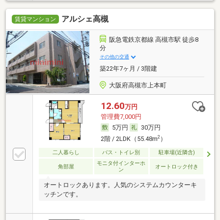
アルシェ高槻
賃貸マンション
阪急電鉄京都線 高槻市駅 徒歩8
分
その他の交通
築22年7ヶ月 / 3階建
大阪府高槻市上本町
12.60
万円
管理費7,000円
5万円
30万円
2
2階 / 2LDK（55.48m
）
二人暮らし
バス・トイレ別
駐車場(近隣含)
モニタ付インターホ
角部屋
オートロック付き
ン
オートロックあります。人気のシステムカウンターキ
ッチンです。