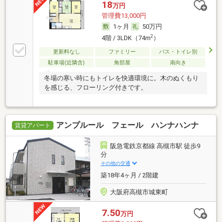
18
万円
管理費13,000円
1ヶ月
50万円
2
4階 / 3LDK（74m
）
更新料なし
ファミリー
バス・トイレ別
駐車場(近隣含)
角部屋
南向き
冬場の寒い時にもトイレを快適環境に。木のぬくもり
を感じる、フローリング付きです。
アンプルール フェール ハンナハンナ
賃貸アパート
阪急電鉄京都線 高槻市駅 徒歩9
分
その他の交通
築18年4ヶ月 / 2階建
大阪府高槻市城東町
7.50
万円