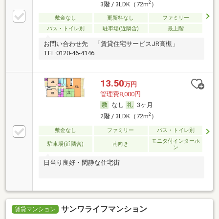
2
3階 / 3LDK（72m
）
敷金なし
更新料なし
ファミリー
バス・トイレ別
駐車場(近隣含)
最上階
お問い合わせ先 「賃貸住宅サービスJR高槻」
TEL:0120-46-4146
13.50
万円
管理費8,000円
なし
3ヶ月
2
2階 / 3LDK（72m
）
敷金なし
ファミリー
バス・トイレ別
モニタ付インターホ
駐車場(近隣含)
南向き
ン
日当り良好・閑静な住宅街
サンワライフマンション
賃貸マンション