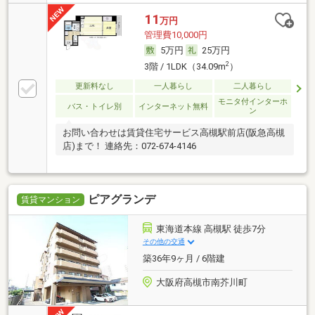
11
万円
管理費10,000円
5万円
25万円
2
3階 / 1LDK（34.09m
）
更新料なし
一人暮らし
二人暮らし
モニタ付インターホ
バス・トイレ別
インターネット無料
ン
お問い合わせは賃貸住宅サービス高槻駅前店(阪急高槻
店)まで！ 連絡先：072-674-4146
ピアグランデ
賃貸マンション
東海道本線 高槻駅 徒歩7分
その他の交通
築36年9ヶ月 / 6階建
大阪府高槻市南芥川町