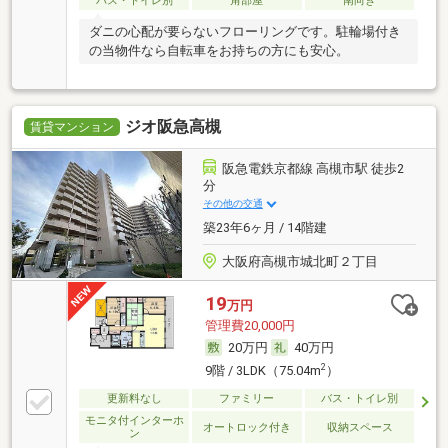
バス・トイレ別
角部屋
南向き
ダニの心配が要らないフローリングです。駐輪場付き
の当物件なら自転車をお持ちの方にも安心。
ジオ阪急高槻
賃貸マンション
阪急電鉄京都線 高槻市駅 徒歩2
分
その他の交通
築23年6ヶ月 / 14階建
大阪府高槻市城北町２丁目
19
万円
管理費20,000円
20万円
40万円
2
9階 / 3LDK（75.04m
）
更新料なし
ファミリー
バス・トイレ別
モニタ付インターホ
オートロック付き
収納スペース
ン