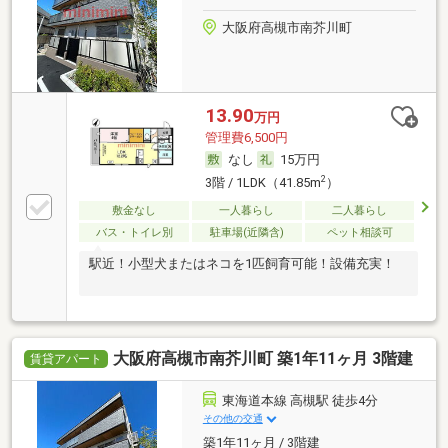
大阪府高槻市南芥川町
13.90
万円
管理費6,500円
なし
15万円
2
3階 / 1LDK（41.85m
）
敷金なし
一人暮らし
二人暮らし
バス・トイレ別
駐車場(近隣含)
ペット相談可
駅近！小型犬またはネコを1匹飼育可能！設備充実！
大阪府高槻市南芥川町 築1年11ヶ月 3階建
賃貸アパート
東海道本線 高槻駅 徒歩4分
その他の交通
築1年11ヶ月 / 3階建