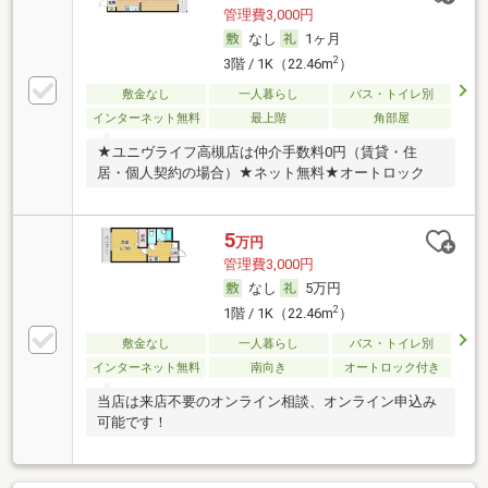
管理費3,000円
なし
1ヶ月
2
3階 / 1K（22.46m
）
敷金なし
一人暮らし
バス・トイレ別
インターネット無料
最上階
角部屋
★ユニヴライフ高槻店は仲介手数料0円（賃貸・住
居・個人契約の場合）★ネット無料★オートロック
5
万円
管理費3,000円
なし
5万円
2
1階 / 1K（22.46m
）
敷金なし
一人暮らし
バス・トイレ別
インターネット無料
南向き
オートロック付き
当店は来店不要のオンライン相談、オンライン申込み
可能です！