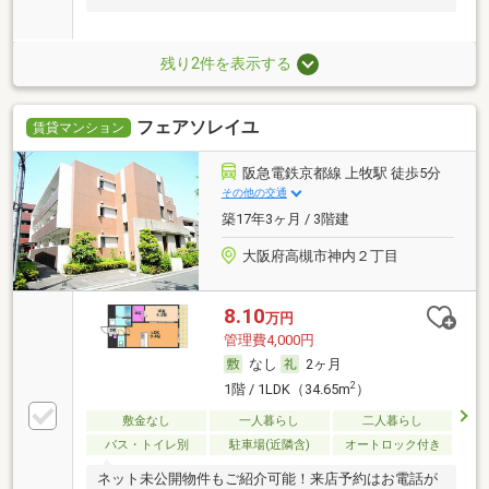
残り2件を表示する
フェアソレイユ
賃貸マンション
阪急電鉄京都線 上牧駅 徒歩5分
その他の交通
築17年3ヶ月 / 3階建
大阪府高槻市神内２丁目
8.10
万円
管理費4,000円
なし
2ヶ月
2
1階 / 1LDK（34.65m
）
敷金なし
一人暮らし
二人暮らし
バス・トイレ別
駐車場(近隣含)
オートロック付き
ネット未公開物件もご紹介可能！来店予約はお電話が