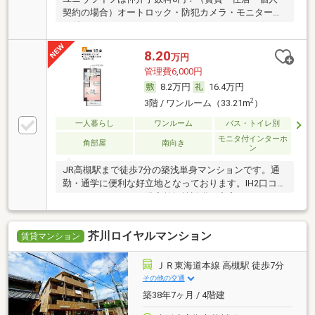
契約の場合）オートロック・防犯カメラ・モニターホ
ン付
8.20
万円
管理費6,000円
8.2万円
16.4万円
2
3階 / ワンルーム（33.21m
）
一人暮らし
ワンルーム
バス・トイレ別
モニタ付インターホ
角部屋
南向き
ン
JR高槻駅まで徒歩7分の築浅単身マンションです。通
勤・通学に便利な好立地となっております。IH2口コン
ロやオートロック、浴室乾燥等設備も充実しておりま
す。
芥川ロイヤルマンション
賃貸マンション
ＪＲ東海道本線 高槻駅 徒歩7分
その他の交通
築38年7ヶ月 / 4階建