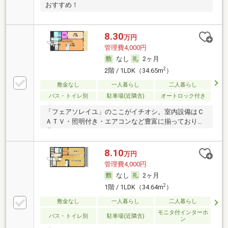
おすすめ！
8.30
万円
管理費4,000円
なし
2ヶ月
2
2階 / 1LDK（34.65m
）
敷金なし
一人暮らし
二人暮らし
バス・トイレ別
駐車場(近隣含)
オートロック付き
「フェアソレイユ」のここがイチオシ。室内設備はＣ
ＡＴＶ・照明付き・エアコンなど豊富に揃っており、
過ご
8.10
万円
管理費4,000円
なし
2ヶ月
2
1階 / 1LDK（34.64m
）
敷金なし
一人暮らし
二人暮らし
モニタ付インターホ
バス・トイレ別
駐車場(近隣含)
ン