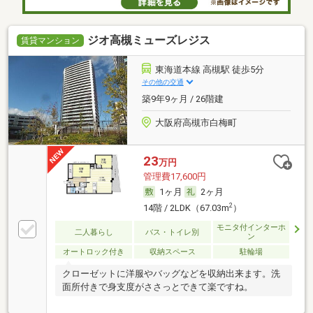
ジオ高槻ミューズレジス
賃貸マンション
東海道本線 高槻駅 徒歩5分
その他の交通
築9年9ヶ月 / 26階建
大阪府高槻市白梅町
23
万円
管理費17,600円
1ヶ月
2ヶ月
2
14階 / 2LDK（67.03m
）
モニタ付インターホ
二人暮らし
バス・トイレ別
ン
オートロック付き
収納スペース
駐輪場
クローゼットに洋服やバッグなどを収納出来ます。洗
面所付きで身支度がささっとできて楽ですね。