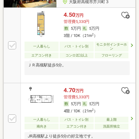
大阪府高槻市芥川町３
4.50
万円
管理費5,330円
5万円
5万円
2
3階 / 1DK（21m
）
モニタ付インターホ
一人暮らし
バス・トイレ別
ン
エアコン付き
コンロ2口以上
フローリング
ＪＲ高槻駅徒歩5分。
4.70
万円
管理費5,330円
5万円
5万円
2
4階 / 1DK（21m
）
一人暮らし
バス・トイレ別
最上階
南向き
エアコン付き
洗面所独立
JR高槻駅より徒歩5分の好立地です。