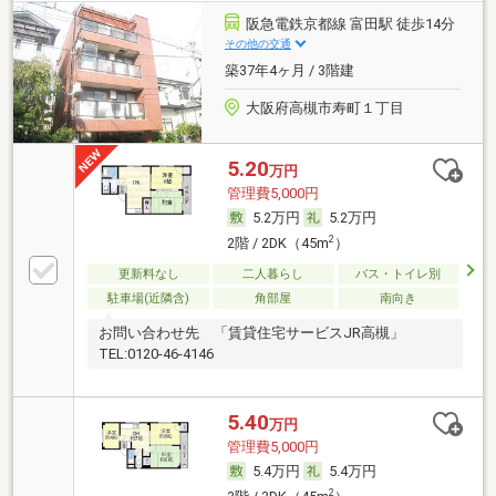
阪急電鉄京都線 富田駅 徒歩14分
その他の交通
築37年4ヶ月 / 3階建
大阪府高槻市寿町１丁目
5.20
万円
管理費5,000円
5.2万円
5.2万円
2
2階 / 2DK（45m
）
更新料なし
二人暮らし
バス・トイレ別
駐車場(近隣含)
角部屋
南向き
お問い合わせ先 「賃貸住宅サービスJR高槻」
TEL:0120-46-4146
5.40
万円
管理費5,000円
5.4万円
5.4万円
2