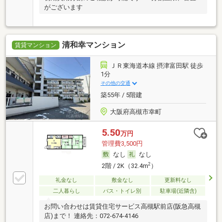
がございます
清和幸マンション
賃貸マンション
ＪＲ東海道本線 摂津富田駅 徒歩
1分
その他の交通
築55年 / 5階建
大阪府高槻市幸町
5.50
万円
管理費3,500円
なし
なし
2
2階 / 2K（32.4m
）
礼金なし
敷金なし
更新料なし
二人暮らし
バス・トイレ別
駐車場(近隣含)
お問い合わせは賃貸住宅サービス高槻駅前店(阪急高槻
店)まで！ 連絡先：072-674-4146