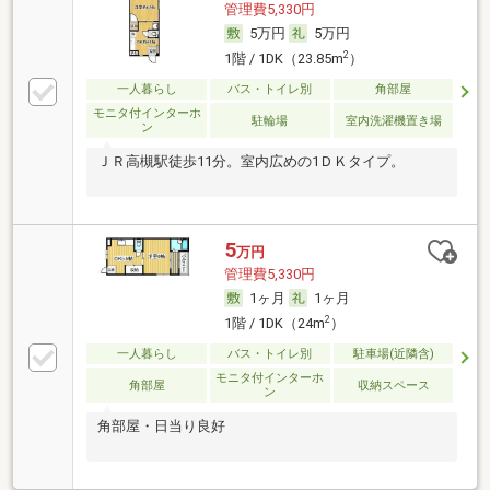
管理費5,330円
5万円
5万円
2
1階 / 1DK（23.85m
）
一人暮らし
バス・トイレ別
角部屋
モニタ付インターホ
駐輪場
室内洗濯機置き場
ン
ＪＲ高槻駅徒歩11分。室内広めの1ＤＫタイプ。
5
万円
管理費5,330円
1ヶ月
1ヶ月
2
1階 / 1DK（24m
）
一人暮らし
バス・トイレ別
駐車場(近隣含)
モニタ付インターホ
角部屋
収納スペース
ン
角部屋・日当り良好