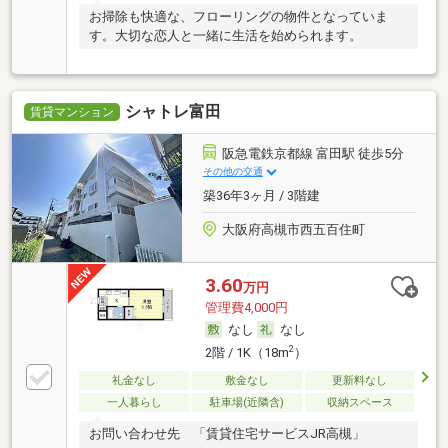
お掃除も快適な、フローリングの物件となっていま
す。大切な恋人と一緒に生活を始められます。
シャトレ富田
賃貸マンション
阪急電鉄京都線 富田駅 徒歩5分
その他の交通
築36年3ヶ月 / 3階建
大阪府高槻市西五百住町
3.60
万円
管理費4,000円
なし
なし
2
2階 / 1K（18m
）
礼金なし
敷金なし
更新料なし
一人暮らし
駐車場(近隣含)
収納スペース
お問い合わせ先 「賃貸住宅サービスJR高槻」