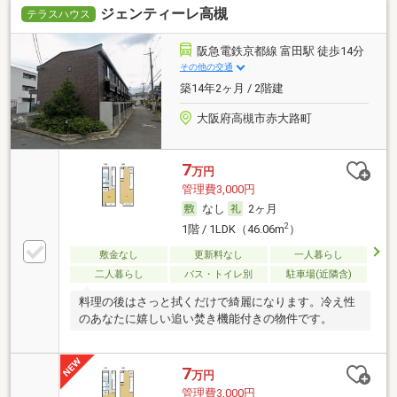
ジェンティーレ高槻
テラスハウス
阪急電鉄京都線 富田駅 徒歩14分
その他の交通
築14年2ヶ月 / 2階建
大阪府高槻市赤大路町
7
万円
管理費3,000円
なし
2ヶ月
2
1階 / 1LDK（46.06m
）
敷金なし
更新料なし
一人暮らし
二人暮らし
バス・トイレ別
駐車場(近隣含)
料理の後はさっと拭くだけで綺麗になります。冷え性
のあなたに嬉しい追い焚き機能付きの物件です。
7
万円
管理費3,000円