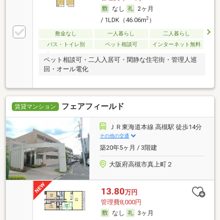
なし
2ヶ月
2
/ 1LDK（46.06m
）
敷金なし
一人暮らし
二人暮らし
バス・トイレ別
ペット相談可
インターネット無料
ペット相談可・二人入居可・閑静な住宅街・管理人巡
回・オール電化
フェアフィールド
賃貸マンション
ＪＲ東海道本線 高槻駅 徒歩14分
その他の交通
築20年5ヶ月 / 3階建
大阪府高槻市真上町２
13.80
万円
管理費8,000円
なし
3ヶ月