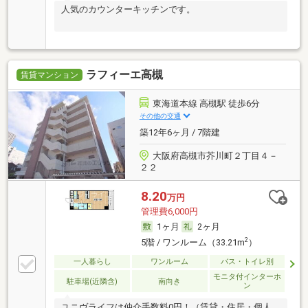
人気のカウンターキッチンです。
ラフィーエ高槻
賃貸マンション
東海道本線 高槻駅 徒歩6分
その他の交通
築12年6ヶ月 / 7階建
大阪府高槻市芥川町２丁目４－
２２
8.20
万円
管理費6,000円
1ヶ月
2ヶ月
2
5階 / ワンルーム（33.21m
）
一人暮らし
ワンルーム
バス・トイレ別
モニタ付インターホ
駐車場(近隣含)
南向き
ン
ユニヴライフは仲介手数料0円！（賃貸・住居・個人