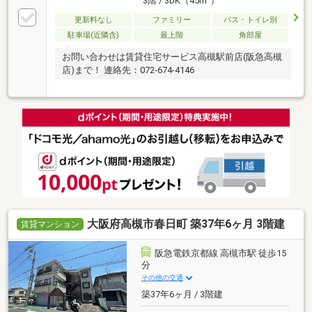
3階 / 3DK（45m
）
更新料なし
ファミリー
バス・トイレ別
駐車場(近隣含)
最上階
角部屋
お問い合わせは賃貸住宅サービス高槻駅前店(阪急高槻
店)まで！ 連絡先：072-674-4146
大阪府高槻市春日町 築37年6ヶ月 3階建
賃貸マンション
阪急電鉄京都線 高槻市駅 徒歩15
分
その他の交通
築37年6ヶ月 / 3階建