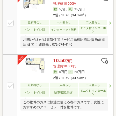
管理費10,000円
5万円
25万円
2
2階 / 1LDK（34.09m
）
更新料なし
一人暮らし
二人暮らし
モニタ付インターホ
バス・トイレ別
インターネット無料
ン
お問い合わせは賃貸住宅サービス高槻駅前店(阪急高槻
店)まで！ 連絡先：072-674-4146
10.50
万円
管理費10,000円
5万円
25万円
2
2階 / 1LDK（34.67m
）
更新料なし
一人暮らし
二人暮らし
モニタ付インターホ
バス・トイレ別
駐車場(近隣含)
ン
この物件のガスは快適に使える都市ガスです。女性に
おすすめのクローゼット付き物件です。