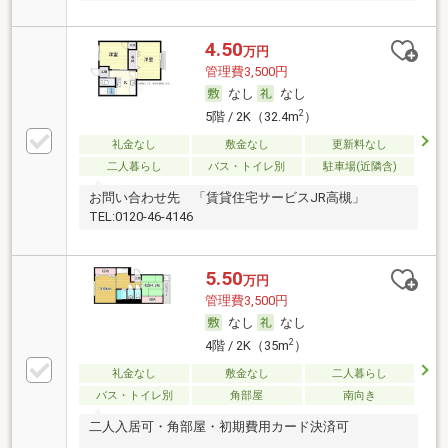
4.50
万円
管理費3,500円
なし
なし
2
5階 / 2K（32.4m
）
礼金なし
敷金なし
更新料なし
二人暮らし
バス・トイレ別
駐車場(近隣含)
お問い合わせ先 「賃貸住宅サービスJR高槻」
TEL:0120-46-4146
5.50
万円
管理費3,500円
なし
なし
2
4階 / 2K（35m
）
礼金なし
敷金なし
二人暮らし
バス・トイレ別
角部屋
南向き
二人入居可・角部屋・初期費用カード決済可