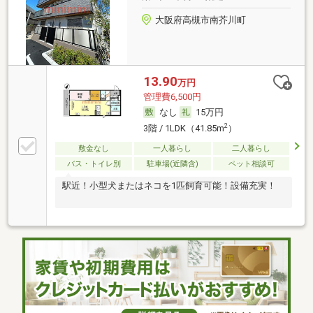
大阪府高槻市南芥川町
13.90
万円
管理費6,500円
なし
15万円
2
3階 / 1LDK（41.85m
）
敷金なし
一人暮らし
二人暮らし
バス・トイレ別
駐車場(近隣含)
ペット相談可
駅近！小型犬またはネコを1匹飼育可能！設備充実！