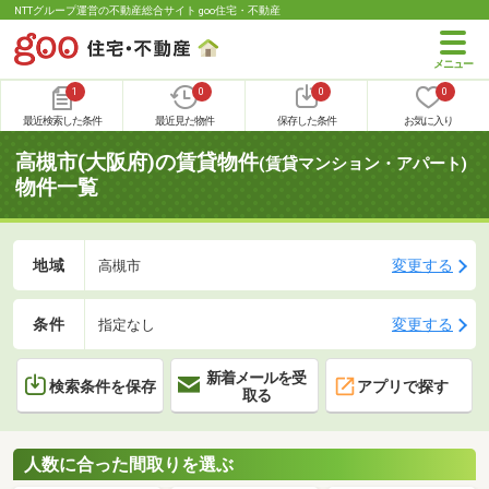
NTTグループ運営の不動産総合サイト goo住宅・不動産
1
0
0
0
最近検索した条件
最近見た物件
保存した条件
お気に入り
高槻市(大阪府)の賃貸物件
(賃貸マンション・アパート)
物件一覧
地域
変更する
高槻市
条件
変更する
指定なし
新着メールを受
検索条件を保存
アプリで探す
取る
人数に合った間取りを選ぶ