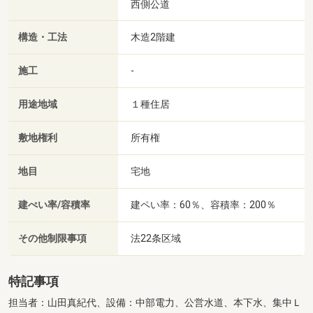
西側公道
構造・工法
木造2階建
施工
-
用途地域
１種住居
敷地権利
所有権
地目
宅地
建ぺい率/容積率
建ペい率：60％、容積率：200％
その他制限事項
法22条区域
特記事項
担当者：山田真紀代、設備：中部電力、公営水道、本下水、集中Ｌ