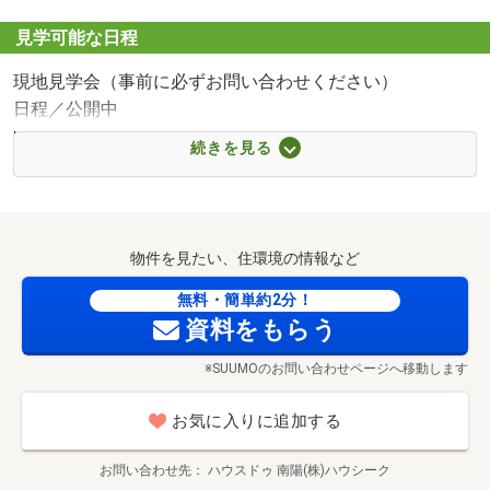
■【ドラッグストア】スギ薬局蟹江店（約950m・徒歩12
分）
見学可能な日程
■【ホームセンター】ホームセンターコーナン蟹江店（約
現地見学会（事前に必ずお問い合わせください）
2300m・徒歩29分）
日程／公開中
■【中学校】蟹江町立蟹江北中学校（約900m・徒歩12分）
時間／9:00～19:00
■【小学校】蟹江町立須西小学校（約1200m・徒歩15分）
続きを見る
▼お電話でのご予約、ご質問・ご要望はこちらまで▼
■【幼稚園・保育園】蟹江西保育所（約1400m・徒歩18
052-655-5252 ハウスドゥ！南陽へ！
分）
■【病院】医療法人尾張温泉かにえ病院（約1100m・徒歩
■現地案内受付中■
14分）
物件を見たい、住環境の情報など
事前にご予約頂いたお時間にスタッフが開錠します
■【郵便局】永和郵便局（約1600m・徒歩20分）
お客様のご予定に合わせて
無料・簡単約2分！
■【役所】蟹江町役場（約1700m・徒歩22分）
資料をもらう
ごゆっくりとご見学いただくことができます♪
HPに載っていない物件もご案内可能です
※SUUMOのお問い合わせページへ移動します
お気軽にお問い合わせください♪
お気に入りに追加する
・30分コース：間取りを実際に確認、設備（構造）のご説
明
お問い合わせ先
ハウスドゥ 南陽(株)ハウシーク