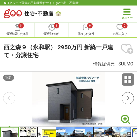
NTTグループ運営の不動産総合サイト goo住宅・不動産
0
1
0
0
最近検索した条件
最近見た物件
保存した条件
お気に入り
西之森９（永和駅） 2950万円 新築一戸建
て・分譲住宅
情報提供元
SUUMO
1
/
21