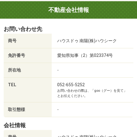
・1時間コース：30分コースに加え、住宅ローンのご相談
・2時間コース：1時間コースに加え、周辺環境のご案内
不動産会社情報
（実際に車でご案内します）
・一度にいくつかの物件を見たい方向けのツアーも開催中
お問い合わせ先
です
商号
ハウスドゥ 南陽(株)ハウシーク
現地待ち合わせもOKです♪
しつこい営業は致しませんのでご安心していただけます。
免許番号
愛知県知事（2）第023374号
見るだけ・聞くだけOK！のハウスドゥ南陽へお問い合わせ
ください♪
所在地
-
TEL
052-655-5252
お問い合わせの際は、「goo（グー）を見て」
●●●●●住宅ローン相談会のお知らせ●●●●●
とお伝えください。
住宅ローンでお悩みの方、
ぜひハウスドゥ南陽にご相談ください！
取引態様
-
当店では、
・【最適な銀行で最優遇金利の審査を通す】
会社情報
・【難しい条件でも、銀行との折衝で審査を通す】