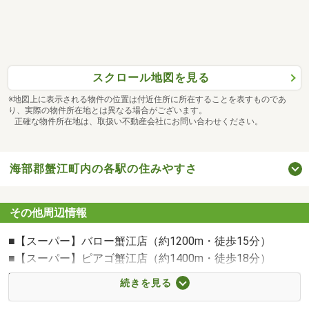
・【最適な銀行で最優遇金利の審査を通す】
・【難しい条件でも、銀行との折衝で審査を通す】
・【リフォーム費用を住宅ローンに組込可能】
という強みを持っております！
スクロール地図を見る
お客様の諸事情を考慮し、最適な住宅ローンプランを
ご提案させていただきますので、まずはお話をお聞かせく
※地図上に表示される物件の位置は付近住所に所在することを表すものであ
り、実際の物件所在地とは異なる場合がございます。
ださい。
正確な物件所在地は、取扱い不動産会社にお問い合わせください。
≫≫売却依頼・買取査定・随時承ります≪≪
お客様のご希望に応じて仲介、または買取を致します！
海部郡蟹江町内の各駅の住みやすさ
当店買取の場合、
●瑕疵担保免責！古家買取OK！即買取価格提示！
その他周辺情報
※詳細につきましては担当者にお問い合わせください。
■【スーパー】バロー蟹江店（約1200m・徒歩15分）
■【スーパー】ピアゴ蟹江店（約1400m・徒歩18分）
■【コンビニ】ファミリーマート蟹江源氏四丁目店（約
続きを見る
1100m・徒歩14分）