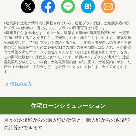
※建築条件土地の情報内に掲載されている、建物プラン例は、土地購入者の設
計プランの参考の一例であって、プランの採用可否は任意です。
※建築条件付き土地とは、その土地に建築する建物の建築請負契約が、一定期
間内に成立することを条件として売買される土地のことをいいます。建築請負
契約成立に向けて設計プランを協議するため、土地購入者が自己の希望する建
物の設計協議をするために必要な相当の期間の交渉期間が設定され、その期間
内で希望を満たすプランが実現できたかどうかにより結論を出します。なお、
この期間は概ね3ヶ月程度とされています。納得のいくプランが出来ず、建築
請負契約が成立しない場合、土地売買契約は白紙に戻り、土地契約にかかった
代金（土地代金、手付金など）は名目のいかんに関わらず、全て返却されま
す。
情報の見方
住宅ローンシミュレーション
月々の返済額からの購入額の計算と、購入額からの返済額
の計算ができます。