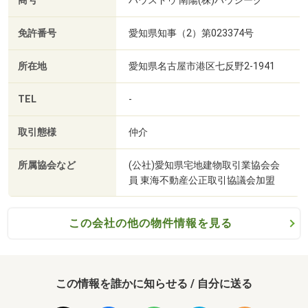
商号
ハウスドゥ 南陽(株)ハウシーク
・【リフォーム費用を住宅ローンに組込可能】
という強みを持っております！
免許番号
愛知県知事（2）第023374号
お客様の諸事情を考慮し、最適な住宅ローンプランを
ご提案させていただきますので、まずはお話をお聞かせく
所在地
愛知県名古屋市港区七反野2-1941
ださい。
TEL
-
≫≫売却依頼・買取査定・随時承ります≪≪
お客様のご希望に応じて仲介、または買取を致します！
取引態様
仲介
当店買取の場合、
●瑕疵担保免責！古家買取OK！即買取価格提示！
所属協会など
(公社)愛知県宅地建物取引業協会会
※詳細につきましては担当者にお問い合わせください。
員 東海不動産公正取引協議会加盟
この会社の他の物件情報を見る
この情報を誰かに知らせる / 自分に送る