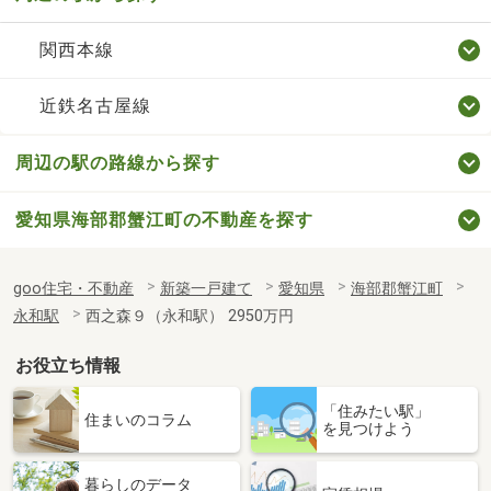
関西本線
近鉄名古屋線
周辺の駅の路線から探す
愛知県海部郡蟹江町の不動産を探す
goo住宅・不動産
新築一戸建て
愛知県
海部郡蟹江町
永和駅
西之森９（永和駅） 2950万円
お役立ち情報
「住みたい駅」
住まいのコラム
を見つけよう
暮らしのデータ