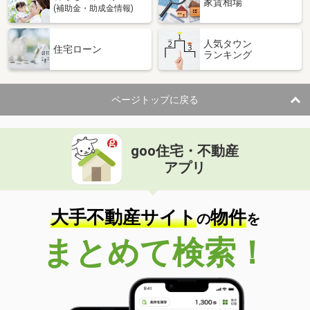
家賃相場
(補助金・助成金情報)
人気タウン
住宅ローン
ランキング
ページトップに戻る
goo住宅・不動産
アプリ
大手不動産サイト
物件
の
を
まとめて検索！