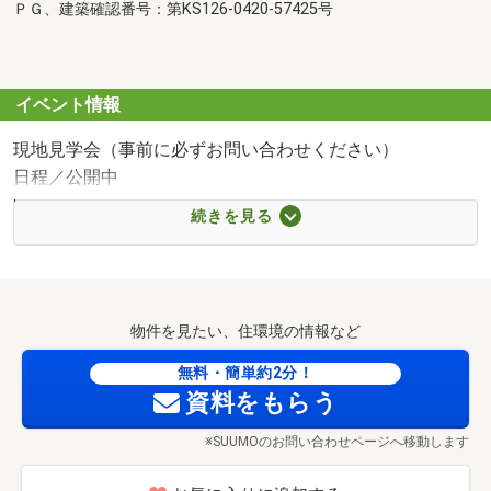
ＰＧ、建築確認番号：第KS126-0420-57425号
イベント情報
現地見学会（事前に必ずお問い合わせください）
日程／公開中
時間／9:00～19:00
続きを見る
▼お電話でのご予約、ご質問・ご要望はこちらまで▼
052-655-5252 ハウスドゥ！南陽へ！
■現地案内受付中■
物件を見たい、住環境の情報など
事前にご予約頂いたお時間にスタッフが開錠します
お客様のご予定に合わせて
無料・簡単約2分！
ごゆっくりとご見学いただくことができます♪
資料をもらう
HPに載っていない物件もご案内可能です
※SUUMOのお問い合わせページへ移動します
お気軽にお問い合わせください♪