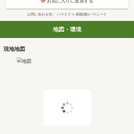
お気に入りに追加する
・30分コース：間取りを実際に確認、設備（構造）のご説
明
お問い合わせ先
ハウスドゥ 南陽(株)ハウシーク
・1時間コース：30分コースに加え、住宅ローンのご相談
・2時間コース：1時間コースに加え、周辺環境のご案内
地図・環境
（実際に車でご案内します）
・一度にいくつかの物件を見たい方向けのツアーも開催中
です
現地地図
現地待ち合わせもOKです♪
しつこい営業は致しませんのでご安心していただけます。
見るだけ・聞くだけOK！のハウスドゥ南陽へお問い合わせ
ください♪
●●●●●住宅ローン相談会のお知らせ●●●●●
住宅ローンでお悩みの方、
ぜひハウスドゥ南陽にご相談ください！
当店では、