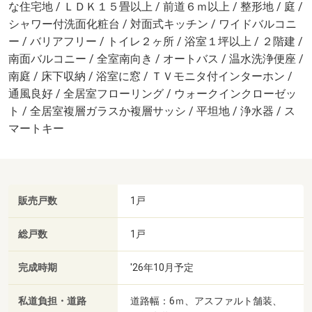
な住宅地 / ＬＤＫ１５畳以上 / 前道６ｍ以上 / 整形地 / 庭 /
シャワー付洗面化粧台 / 対面式キッチン / ワイドバルコニ
ー / バリアフリー / トイレ２ヶ所 / 浴室１坪以上 / ２階建 /
南面バルコニー / 全室南向き / オートバス / 温水洗浄便座 /
南庭 / 床下収納 / 浴室に窓 / ＴＶモニタ付インターホン /
通風良好 / 全居室フローリング / ウォークインクローゼッ
ト / 全居室複層ガラスか複層サッシ / 平坦地 / 浄水器 / ス
マートキー
販売戸数
1戸
総戸数
1戸
完成時期
'26年10月予定
私道負担・道路
道路幅：6ｍ、アスファルト舗装、