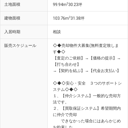
2
土地面積
99.94m
30.23坪
2
建物面積
103.76m
31.38坪
入居時期
相談
販売スケジュール
◇◆売却物件大募集(無料査定致しま
す◆◇
【査定のご依頼】→【価格の提示】→
【打ち合わせ】
→【契約を結ぶ】→【代金お支払い】
◇◆◇安心・安全 ３つのサポートシ
ステム◇◆◇
１、【仲介システム】一般的な売却方
法です。
２、【買取保証システム】希望期間内
に仲介で売却
できなかった場合にはあらかじめ
お約束した