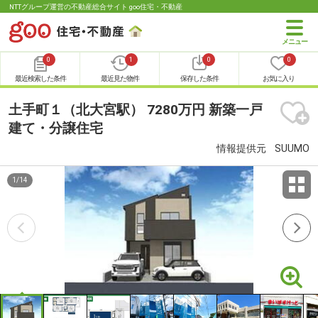
NTTグループ運営の不動産総合サイト goo住宅・不動産
0
1
0
0
最近検索した条件
最近見た物件
保存した条件
お気に入り
土手町１（北大宮駅） 7280万円 新築一戸
建て・分譲住宅
情報提供元
SUUMO
1
/
14