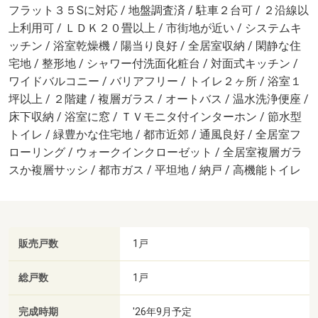
フラット３５Sに対応 / 地盤調査済 / 駐車２台可 / ２沿線以
上利用可 / ＬＤＫ２０畳以上 / 市街地が近い / システムキ
ッチン / 浴室乾燥機 / 陽当り良好 / 全居室収納 / 閑静な住
宅地 / 整形地 / シャワー付洗面化粧台 / 対面式キッチン /
ワイドバルコニー / バリアフリー / トイレ２ヶ所 / 浴室１
坪以上 / ２階建 / 複層ガラス / オートバス / 温水洗浄便座 /
床下収納 / 浴室に窓 / ＴＶモニタ付インターホン / 節水型
トイレ / 緑豊かな住宅地 / 都市近郊 / 通風良好 / 全居室フ
ローリング / ウォークインクローゼット / 全居室複層ガラ
スか複層サッシ / 都市ガス / 平坦地 / 納戸 / 高機能トイレ
販売戸数
1戸
総戸数
1戸
完成時期
'26年9月予定