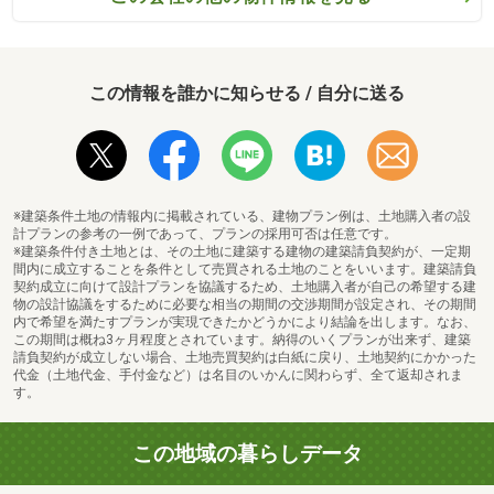
この情報を誰かに知らせる / 自分に送る
※建築条件土地の情報内に掲載されている、建物プラン例は、土地購入者の設
計プランの参考の一例であって、プランの採用可否は任意です。
※建築条件付き土地とは、その土地に建築する建物の建築請負契約が、一定期
間内に成立することを条件として売買される土地のことをいいます。建築請負
契約成立に向けて設計プランを協議するため、土地購入者が自己の希望する建
物の設計協議をするために必要な相当の期間の交渉期間が設定され、その期間
内で希望を満たすプランが実現できたかどうかにより結論を出します。なお、
この期間は概ね3ヶ月程度とされています。納得のいくプランが出来ず、建築
請負契約が成立しない場合、土地売買契約は白紙に戻り、土地契約にかかった
代金（土地代金、手付金など）は名目のいかんに関わらず、全て返却されま
す。
この地域の暮らしデータ