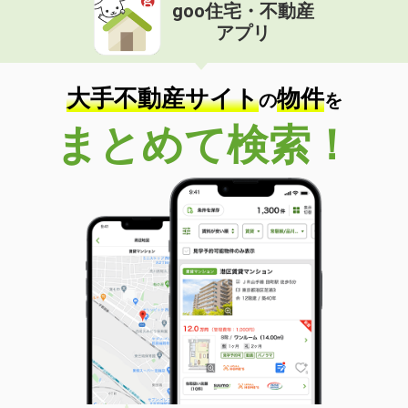
goo住宅・不動産
アプリ
大手不動産サイト
物件
の
を
まとめて検索！