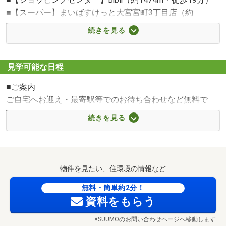
■【スーパー】まいばすけっと大宮宮町3丁目店（約
919m・徒歩12分）
続きを見る
■【コンビニ】セブンイレブンさいたま土手町店（約
489m・徒歩7分）
■【ドラッグストア】ドラッグストアセキ大成町店（約
見学可能な日程
870m・徒歩11分）
■ご案内
■【小学校】さいたま市立大宮北小学校（約850m・徒歩11
ご自宅へお迎え・最寄駅等でのお待ち合わせなど無料で
分）
す！ご相談下さい。
■【中学校】さいたま市立大宮北中学校（約1300m・徒歩
続きを見る
17分）
■ご予約
■【幼稚園・保育園】東大成ひなた保育園（約443m・徒歩
ご予約頂ければ、他の物件の資料もお持ちいたします。
6分）
■【病院】医療法人ヘブロン会大宮中央総合病院（約
物件を見たい、住環境の情報など
■中国語が話せるスタッフがいます
899m・徒歩12分）
■キッズスペースあります
無料・簡単約2分！
■【郵便局】大宮宮町郵便局（約759m・徒歩10分）
資料をもらう
■住み替えのご相談も！
※SUUMOのお問い合わせページへ移動します