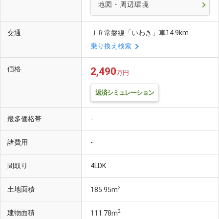
地図・周辺環境
交通
ＪＲ常磐線「いわき」車14.9km
乗り換え検索
価格
2,490
万円
返済シミュレーション
最多価格帯
-
諸費用
-
間取り
4LDK
2
土地面積
185.95m
2
建物面積
111.78m