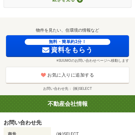
■【幼稚園・保育園】いわき市立江名幼稚園（約1252m・
◆ 内容 (所要時間) ◆
徒歩16分）
■【幼稚園・保育園】永崎保育所（約3269m・徒歩41分）
(１) さくっと見学コース (30分～)
■【幼稚園・保育園】いわき市立豊間保育園（約4584m・
物件を見たい、住環境の情報など
〇物件のポイントを中心にご案内します
徒歩58分）
無料・簡単約2分！
■【郵便局】江名郵便局（約1094m・徒歩14分）
資料をもらう
(２) じっくり見学コース （60分～）
■【郵便局】豊間郵便局（約1973m・徒歩25分）
〇物件説明に加え、周辺環境や近隣物件のご紹介も可
■【郵便局】中之作郵便局（約3041m・徒歩39分）
※SUUMOのお問い合わせページへ移動します
能です
■【銀行】ひまわり信用金庫豊間支店（約2768m・徒歩35
分）
お気に入りに追加する
(３) 納得見学コース (90分～)
〇複数物件のご案内に加え、住宅ローンのご相談や弊
お問い合わせ先
(株)SELECT
社で対応可能な
オプション工事について詳しくご説明いたします
不動産会社情報
(４) まずは住宅ローン相談 (20分～)
お問い合わせ先
〇購入前の不安や疑問をお気軽にご相談ください
商号
(株)SELECT