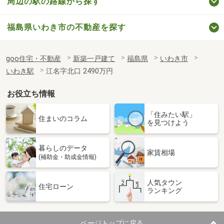
周辺の駅の路線から探す
福島県いわき市の不動産を探す
goo住宅・不動産
新築一戸建て
福島県
いわき市
いわき駅
江名字北口 2490万円
お役立ち情報
「住みたい駅」
住まいのコラム
を見つけよう
暮らしのデータ
家賃相場
(補助金・助成金情報)
人気タウン
住宅ローン
ランキング
ページトップに戻る