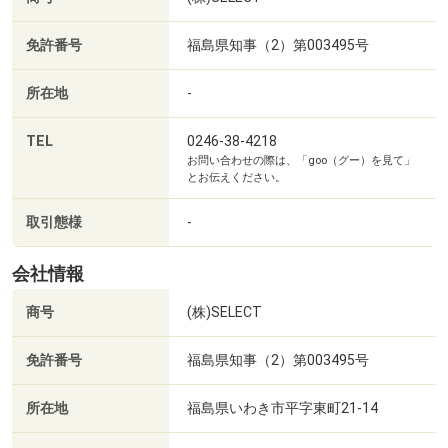
※ 上記(１)～(４)の中からご希望の番号をお知らせくだ
さい
免許番号
福島県知事（2）第003495号
◆ 現地見学について ◆
所在地
-
・当日案内も可能です
TEL
0246-38-4218
お問い合わせの際は、「goo（グー）を見て」
・写真撮影(スマホ・カメラ)OK
とお伝えください。
ご自宅での検討用としてご活用いただけます
※鍵の手配が必要な場合がございますので、お早めにご
取引態様
-
連絡いただけると
ご案内がスムーズです
会社情報
商号
(株)SELECT
◆ ご予約方法 ◆
免許番号
福島県知事（2）第003495号
【資料請求(無料)】 【電話でのお問合せ(無料)】
【ネットで見学予約】 から
所在地
福島県いわき市平字東町21-14
ご希望の日にち・時間帯の指定が可能です。
平日・お仕事終わりのご見学も大歓迎です♪