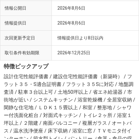
情報公開日
2026年8月6日
情報提供日
2026年8月6日
次回更新予定日
情報提供日より8日以内
取引条件有効期限
2026年12月25日
特徴ピックアップ
設計住宅性能評価書 / 建設住宅性能評価書（新築時） / フ
ラット３５・S適合証明書 / フラット３５Sに対応 / 地盤調
査済 / 駐車３台以上可 / 土地50坪以上 / 省エネ給湯器 / 市
街地が近い / システムキッチン / 浴室乾燥機 / 全居室収納 /
閑静な住宅地 / ＬＤＫ１５畳以上 / 和室 / 整形地 / シャワ
ー付洗面化粧台 / 対面式キッチン / トイレ２ヶ所 / 浴室１
坪以上 / ２階建 / 南面バルコニー / 複層ガラス / オートバ
ス / 温水洗浄便座 / 床下収納 / 浴室に窓 / ＴＶモニタ付イ
ンターホン / 節水型トイレ / パントリー（食器・食品の収