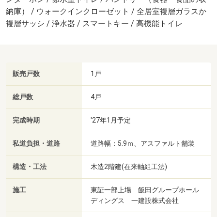
納庫） / ウォークインクローゼット / 全居室複層ガラスか
複層サッシ / 浄水器 / スマートキー / 高機能トイレ
販売戸数
1戸
総戸数
4戸
完成時期
'27年1月予定
私道負担・道路
道路幅：5.9ｍ、アスファルト舗装
構造・工法
木造2階建(在来軸組工法)
施工
東証一部上場 飯田グループホール
ディングス 一建設株式会社