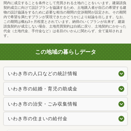
間内に成立することを条件として売買される土地のことをいいます。建築請負
契約成立に向けて設計プランを協議するため、土地購入者が自己の希望する建
物の設計協議をするために必要な相当の期間の交渉期間が設定され、その期間
内で希望を満たすプランが実現できたかどうかにより結論を出します。なお、
この期間は概ね3ヶ月程度とされています。納得のいくプランが出来ず、建築
請負契約が成立しない場合、土地売買契約は白紙に戻り、土地契約にかかった
代金（土地代金、手付金など）は名目のいかんに関わらず、全て返却されま
す。
この地域の暮らしデータ
いわき市の人口などの統計情報
いわき市の結婚・育児の助成金
いわき市の治安・ごみ収集情報
いわき市の住まいの給付金