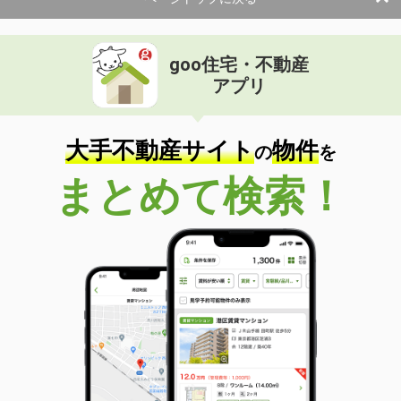
goo住宅・不動産
アプリ
大手不動産サイト
物件
の
を
まとめて検索！