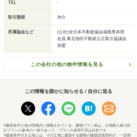
TEL
-
◆ 初めての住宅購入の方へ ◆
取引態様
仲介
「何から始めたらいいかわからない」
所属協会など
(公社)全日本不動産協会福島県本部
そんなお客様にも経験豊富なスタッフがわかりやすく丁寧
会員 東北地区不動産公正取引協議会
にご案内いたします
加盟
お探しのご条件やご不安点など、ぜひお気軽にお聞かせく
ださい
この会社の他の物件情報を見る
住宅ローンに不安がある方も是非ご相談ください！
まずは相談だけでもOKです！
お問い合わせおまちしております♪
この情報を誰かに知らせる / 自分に送る
※建築条件土地の情報内に掲載されている、建物プラン例は、土地購入者の設
計プランの参考の一例であって、プランの採用可否は任意です。
※建築条件付き土地とは、その土地に建築する建物の建築請負契約が、一定期