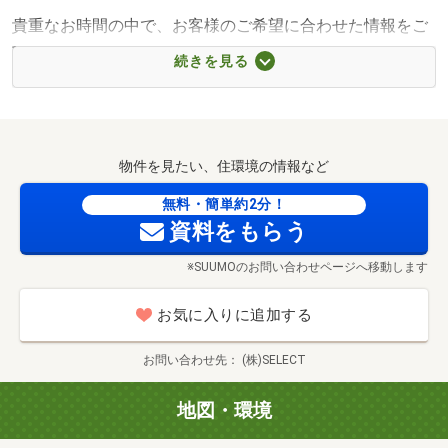
貴重なお時間の中で、お客様のご希望に合わせた情報をご
提供いたします。
続きを見る
◆ 内容 (所要時間) ◆
(１) さくっと見学コース (30分～)
物件を見たい、住環境の情報など
〇物件のポイントを中心にご案内します
無料・簡単約2分！
(２) じっくり見学コース （60分～）
資料をもらう
〇物件説明に加え、周辺環境や近隣物件のご紹介も可
※SUUMOのお問い合わせページへ移動します
能です
お気に入りに追加する
(３) 納得見学コース (90分～)
〇複数物件のご案内に加え、住宅ローンのご相談や弊
お問い合わせ先
(株)SELECT
社で対応可能な
オプション工事について詳しくご説明いたします
地図・環境