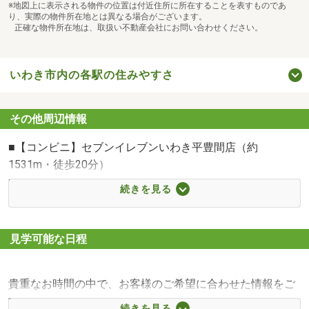
【ネットで見学予約】 から
※地図上に表示される物件の位置は付近住所に所在することを表すものであ
り、実際の物件所在地とは異なる場合がございます。
ご希望の日にち・時間帯の指定が可能です。
正確な物件所在地は、取扱い不動産会社にお問い合わせください。
平日・お仕事終わりのご見学も大歓迎です♪
◆ 初めての住宅購入の方へ ◆
いわき市内の各駅の住みやすさ
「何から始めたらいいかわからない」
その他周辺情報
そんなお客様にも経験豊富なスタッフがわかりやすく丁寧
にご案内いたします
■【コンビニ】セブンイレブンいわき平豊間店（約
お探しのご条件やご不安点など、ぜひお気軽にお聞かせく
1531m・徒歩20分）
ださい
■【中学校】いわき市立江名中学校（約3862m・徒歩49
続きを見る
住宅ローンに不安がある方も是非ご相談ください！
分）
■【中学校】いわき市立豊間中学校（約4582m・徒歩58
まずは相談だけでもOKです！
分）
見学可能な日程
お問い合わせおまちしております♪
■【小学校】いわき市立江名小学校（約1594m・徒歩20
分）
貴重なお時間の中で、お客様のご希望に合わせた情報をご
■【小学校】いわき市立豊間小学校（約4480m・徒歩56
提供いたします。
分）
続きを見る