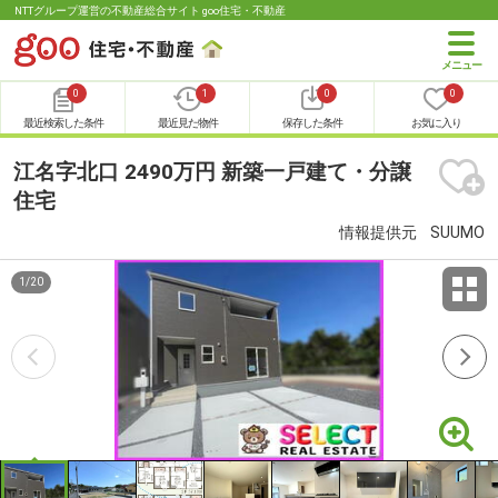
NTTグループ運営の不動産総合サイト goo住宅・不動産
0
1
0
0
最近検索した条件
最近見た物件
保存した条件
お気に入り
江名字北口 2490万円 新築一戸建て・分譲
住宅
情報提供元
SUUMO
1
/
20