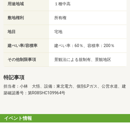
用途地域
１種中高
敷地権利
所有権
地目
宅地
建ぺい率/容積率
建ペい率：60％、容積率：200％
その他制限事項
景観法による規制有、景観地区
特記事項
担当者：小林 大悟、設備：東北電力、個別LPガス、公営水道、建
築確認番号：第R08SHC109964号
イベント情報