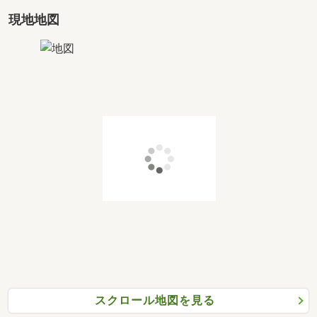
(４) まずは住宅ローン相談 (20分～)
〇購入前の不安や疑問をお気軽にご相談ください
現地地図
※ 上記(１)～(４)の中からご希望の番号をお知らせくだ
さい
◆ 現地見学について ◆
・当日案内も可能です
・写真撮影(スマホ・カメラ)OK
ご自宅での検討用としてご活用いただけます
※鍵の手配が必要な場合がございますので、お早めにご
連絡いただけると
ご案内がスムーズです
◆ ご予約方法 ◆
スクロール地図を見る
【資料請求(無料)】 【電話でのお問合せ(無料)】