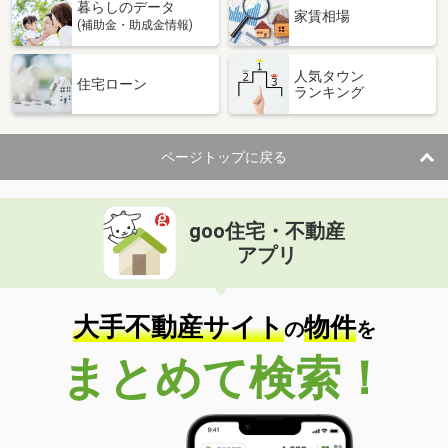
暮らしのデータ
家賃相場
(補助金・助成金情報)
人気タウン
住宅ローン
ランキング
ページトップに戻る
goo住宅・不動産
アプリ
大手不動産サイト
物件
の
を
まとめて検索！