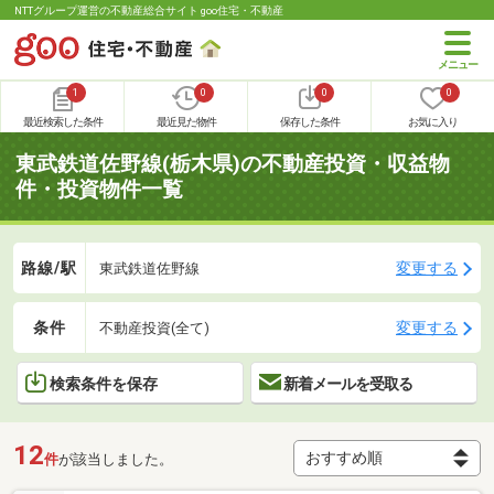
NTTグループ運営の不動産総合サイト goo住宅・不動産
1
0
0
0
最近検索した条件
最近見た物件
保存した条件
お気に入り
東武鉄道佐野線(栃木県)の不動産投資・収益物
件・投資物件一覧
路線/駅
変更する
東武鉄道佐野線
条件
変更する
不動産投資(全て)
検索条件を保存
新着メールを受取る
12
件
が該当しました。