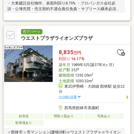
・大東建託自社物件、表面利回り8.75% ・プロパンガス会社必
須・公簿売買・売主契約不適合責任免責・サブリース継承必須
（賃貸借契約継承・現況有姿）
売アパート
ウエストプラザライオンズプラザ
8,835
万円
利回り
16.17％
築年月
1989年5月(築37年4ヶ月)
総戸数
25戸
2
建物面積
1292.05m
2
土地面積
1030.32m
東武伊勢崎・大師線 館林駅 徒歩22
分
その他の交通
群馬県館林市美園町
鉄骨造
間取り図あり
写真あり
駐車場あり
＜館林市＞売マンション(建物2棟)≪ウエストプラザ≫≪ライオン