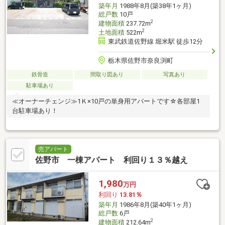
築年月
1988年8月(築38年1ヶ月)
総戸数
10戸
2
建物面積
237.72m
2
土地面積
522m
東武鉄道佐野線 堀米駅 徒歩12分
栃木県佐野市奈良渕町
鉄骨造
間取り図あり
写真あり
駐車場あり
≪オーナーチェンジ≫1Ｋ×10戸の単身用アパートです☆各部屋1
台駐車場あり！
売アパート
佐野市 一棟アパート 利回り１３％越え
1,980
万円
利回り
13.81％
築年月
1986年8月(築40年1ヶ月)
総戸数
6戸
2
建物面積
212.64m