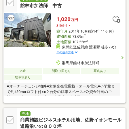
館林市加法師 中古
1,020
万円
利回り
-
築年月
2011年10月(築14年11ヶ月)
2
建物面積
73.69m
2
土地面積
107.22m
東武鉄道佐野線 渡瀬駅 徒歩29分
その他の交通
群馬県館林市加法師町
木造
間取り図あり
写真あり
駐車場あり
■オーナーチェンジ物件■太陽光発電搭載・オール電化■小学校ま
で約430ｍ■ロフト付♪■２台分の駐車スペース♪◇資金計画のご相
談もお気軽に！◇夜7時まで営業中☆会社帰りもOK
売地
商業施設ビジネスホテル用地、佐野イオンモール
道路沿いの８００坪