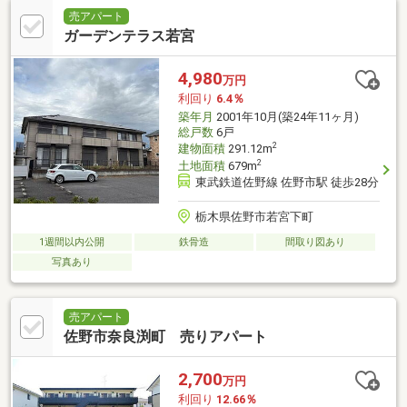
売アパート
ガーデンテラス若宮
4,980
万円
利回り
6.4％
築年月
2001年10月(築24年11ヶ月)
総戸数
6戸
2
建物面積
291.12m
2
土地面積
679m
東武鉄道佐野線 佐野市駅 徒歩28分
栃木県佐野市若宮下町
1週間以内公開
鉄骨造
間取り図あり
写真あり
売アパート
佐野市奈良渕町 売りアパート
2,700
万円
利回り
12.66％