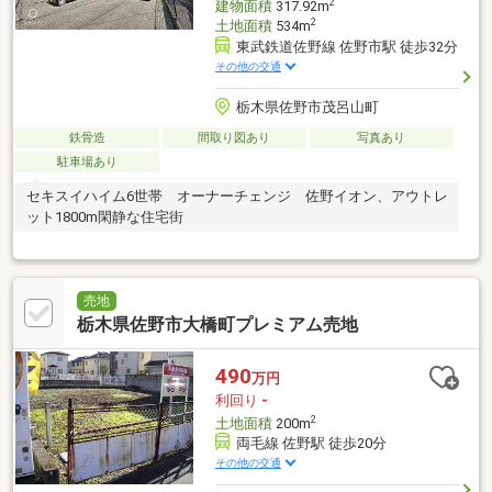
2
建物面積
317.92m
2
土地面積
534m
東武鉄道佐野線 佐野市駅 徒歩32分
その他の交通
栃木県佐野市茂呂山町
鉄骨造
間取り図あり
写真あり
駐車場あり
セキスイハイム6世帯 オーナーチェンジ 佐野イオン、アウトレ
ット1800m閑静な住宅街
売地
栃木県佐野市大橋町プレミアム売地
490
万円
利回り
-
2
土地面積
200m
両毛線 佐野駅 徒歩20分
その他の交通