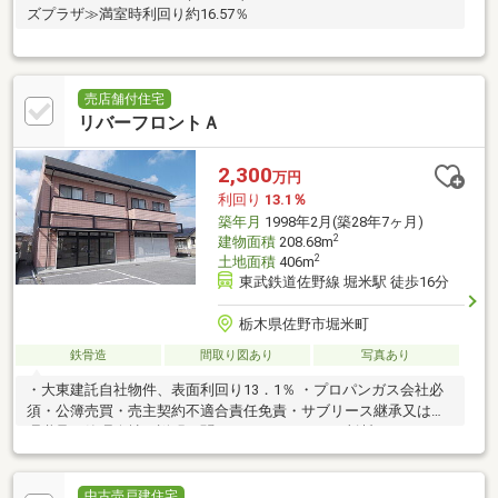
ズプラザ≫満室時利回り約16.57％
売店舗付住宅
リバーフロントＡ
2,300
万円
利回り
13.1％
築年月
1998年2月(築28年7ヶ月)
2
建物面積
208.68m
2
土地面積
406m
東武鉄道佐野線 堀米駅 徒歩16分
栃木県佐野市堀米町
鉄骨造
間取り図あり
写真あり
・大東建託自社物件、表面利回り13．1％ ・プロパンガス会社必
須・公簿売買・売主契約不適合責任免責・サブリース継承又は管
理継承（管理会社の説明を聞いていただいて、ご判断いただきま
す・賃貸借契約継承・現
中古売戸建住宅