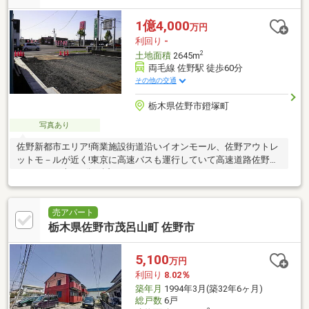
1億4,000
万円
利回り
-
2
土地面積
2645m
両毛線 佐野駅 徒歩60分
その他の交通
栃木県佐野市鐙塚町
写真あり
佐野新都市エリア!商業施設街道沿いイオンモール、佐野アウトレ
ットモ－ルが近く!東京に高速バスも運行していて高速道路佐野イ
ンターから車で5分と近いです。
売アパート
栃木県佐野市茂呂山町 佐野市
5,100
万円
利回り
8.02％
築年月
1994年3月(築32年6ヶ月)
総戸数
6戸