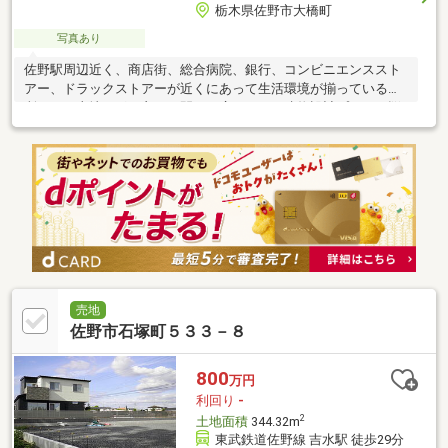
栃木県佐野市大橋町
写真あり
佐野駅周辺近く、商店街、総合病院、銀行、コンビニエンススト
アー、ドラックストアーが近くにあって生活環境が揃っている場
所です。土地の形も良くて間口も広いので、建物設計プランが悩
まずできますよ。
売地
佐野市石塚町５３３－８
800
万円
利回り
-
2
土地面積
344.32m
東武鉄道佐野線 吉水駅 徒歩29分