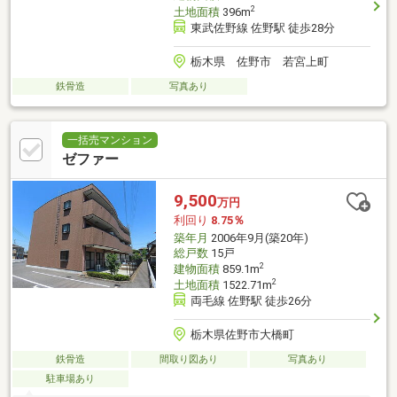
2
土地面積
396m
東武佐野線 佐野駅 徒歩28分
栃木県 佐野市 若宮上町
鉄骨造
写真あり
一括売マンション
ゼファー
9,500
万円
利回り
8.75％
築年月
2006年9月(築20年)
総戸数
15戸
2
建物面積
859.1m
2
土地面積
1522.71m
両毛線 佐野駅 徒歩26分
栃木県佐野市大橋町
鉄骨造
間取り図あり
写真あり
駐車場あり