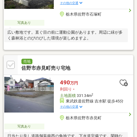
その他の交通
栃木県佐野市石塚町
写真あり
広い敷地です。直ぐ目の前に運動公園があります。周辺に緑が多
く森林浴とのびのびした環境が楽しめますよ。
売地
佐野市赤見町売り宅地
490
万円
利回り
-
2
土地面積
331.34m
東武鉄道佐野線 吉水駅 徒歩45分
その他の交通
栃木県佐野市赤見町
写真あり
日当たり良し道路舗装南西の角地です。下水道完備です。閑静な