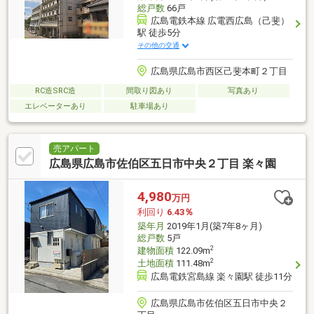
総戸数
66戸
広島電鉄本線 広電西広島（己斐）
駅 徒歩5分
その他の交通
広島県広島市西区己斐本町２丁目
RC造SRC造
間取り図あり
写真あり
エレベーターあり
駐車場あり
売アパート
広島県広島市佐伯区五日市中央２丁目 楽々園
4,980
万円
利回り
6.43％
築年月
2019年1月(築7年8ヶ月)
総戸数
5戸
2
建物面積
122.09m
2
土地面積
111.48m
広島電鉄宮島線 楽々園駅 徒歩11分
広島県広島市佐伯区五日市中央２