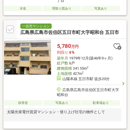
丁目
木造
間取り図あり
写真あり
一括売マンション
広島県広島市佐伯区五日市町大字昭和台 五日市
5,780
万円
利回り
8％
築年月
1979年12月(築46年9ヶ月)
総戸数
6戸
2
建物面積
341.55m
2
土地面積
427m
山陽本線 五日市駅 徒歩20分
広島県広島市佐伯区五日市町大字
昭和台
鉄骨造
写真あり
駐車場あり
太陽光発電付賃貸マンション・借り上げ社宅の物件として