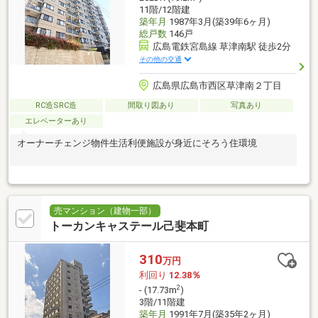
11階/12階建
築年月
1987年3月(築39年6ヶ月)
総戸数
146戸
広島電鉄宮島線 草津南駅 徒歩2分
その他の交通
広島県広島市西区草津南２丁目
RC造SRC造
間取り図あり
写真あり
エレベーターあり
オーナーチェンジ物件生活利便施設が身近にそろう住環境
売マンション（建物一部）
トーカンキャステール己斐本町
310
万円
利回り
12.38％
2
- (17.73m
)
3階/11階建
築年月
1991年7月(築35年2ヶ月)