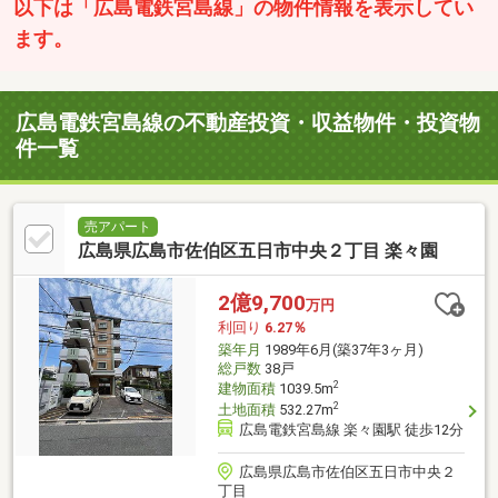
以下は「広島電鉄宮島線」の物件情報を表示してい
ます。
広島電鉄宮島線の不動産投資・収益物件・投資物
件一覧
売アパート
広島県広島市佐伯区五日市中央２丁目 楽々園
2億9,700
万円
利回り
6.27％
築年月
1989年6月(築37年3ヶ月)
総戸数
38戸
2
建物面積
1039.5m
2
土地面積
532.27m
広島電鉄宮島線 楽々園駅 徒歩12分
広島県広島市佐伯区五日市中央２
丁目