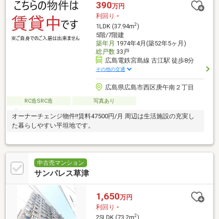
390
万円
利回り
-
2
1LDK (37.94m
)
5階/7階建
築年月
1974年4月(築52年5ヶ月)
総戸数
33戸
広島電鉄宮島線 古江駅 徒歩8分
その他の交通
広島県広島市西区庚午南２丁目
RC造SRC造
写真あり
オーナーチェンジ物件!!賃料47500円/月 周辺は生活施設の充実し
た暮らしやすい平坦地です。
中古売マンション
サンパレス草津
1,650
万円
利回り
-
2
2SLDK (73.2m
)