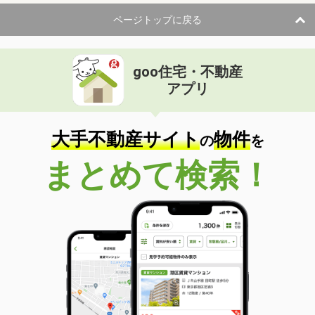
ページトップに戻る
goo住宅・不動産
アプリ
大手不動産サイト
物件
の
を
まとめて検索！