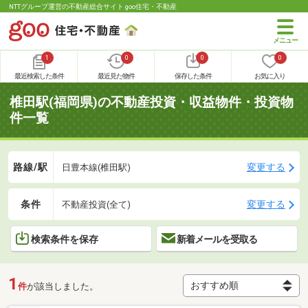
NTTグループ運営の不動産総合サイト goo住宅・不動産
1
0
0
0
最近検索した条件
最近見た物件
保存した条件
お気に入り
椎田駅(福岡県)の不動産投資・収益物件・投資物
件一覧
路線/駅
変更する
日豊本線(椎田駅)
条件
変更する
不動産投資(全て)
検索条件を保存
新着メールを受取る
1
件
が該当しました。