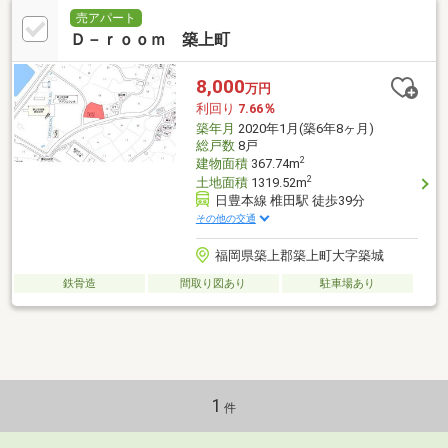
売アパート
Ｄ－ｒｏｏｍ 築上町
8,000
万円
利回り
7.66％
築年月
2020年1月(築6年8ヶ月)
総戸数
8戸
2
建物面積
367.74m
2
土地面積
1319.52m
日豊本線 椎田駅 徒歩39分
その他の交通
福岡県築上郡築上町大字築城
鉄骨造
間取り図あり
駐車場あり
1
件