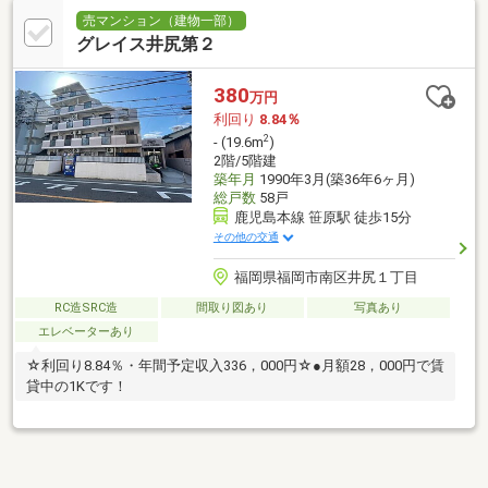
売マンション（建物一部）
グレイス井尻第２
380
万円
利回り
8.84％
2
- (19.6m
)
2階/5階建
築年月
1990年3月(築36年6ヶ月)
総戸数
58戸
鹿児島本線 笹原駅 徒歩15分
その他の交通
福岡県福岡市南区井尻１丁目
RC造SRC造
間取り図あり
写真あり
エレベーターあり
☆利回り8.84％・年間予定収入336，000円☆●月額28，000円で賃
貸中の1Kです！