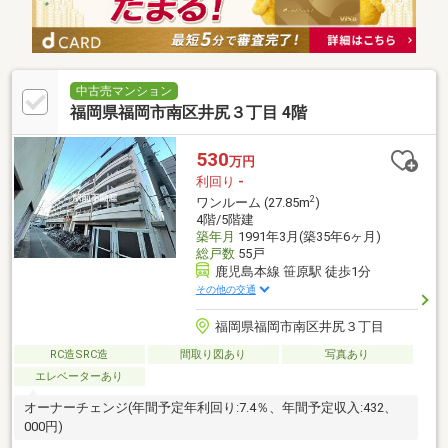
中古売マンション
福岡県福岡市南区井尻３丁目 4階
530
万円
利回り
-
2
ワンルーム (27.85m
)
4階/5階建
築年月
1991年3月(築35年6ヶ月)
総戸数
55戸
鹿児島本線 笹原駅 徒歩1分
その他の交通
福岡県福岡市南区井尻３丁目
RC造SRC造
間取り図あり
写真あり
エレベーターあり
オーナーチェンジ(年間予定年利回り:7.4％、年間予定収入:432、
000円)