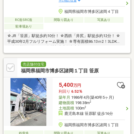
その他の交通
福岡県福岡市博多区諸岡４丁目
RC造SRC造
間取り図あり
写真あり
駐車場あり
☆JR「笹原」駅徒歩約10分！ ☆西鉄「井尻」駅徒歩約12分！ ☆
平成30年2月フルリフォーム実施！ ☆専有面積86.13ｍ2！3LDK！
☆表面利回り約8.4%！年間想定家賃収入額84万円！
売店舗付住宅
福岡県福岡市博多区諸岡１丁目 笹原
5,400
万円
利回り
6.52％
築年月
1986年4月(築40年5ヶ月)
2
建物面積
198.38m
2
土地面積
100m
鹿児島本線 笹原駅 徒歩16分
福岡県福岡市博多区諸岡１丁目
鉄骨造
間取り図あり
写真あり