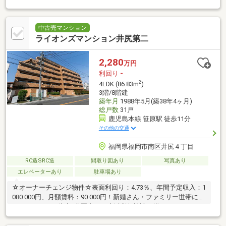
中古売マンション
ライオンズマンション井尻第二
2,280
万円
利回り
-
2
4LDK (86.83m
)
3階/8階建
築年月
1988年5月(築38年4ヶ月)
総戸数
31戸
鹿児島本線 笹原駅 徒歩11分
その他の交通
福岡県福岡市南区井尻４丁目
RC造SRC造
間取り図あり
写真あり
エレベーターあり
駐車場あり
☆オーナーチェンジ物件☆表面利回り：4.73％、年間予定収入：1
080 000円、月額賃料：90 000円！新婚さん・ファミリー世帯にオ
ススメの4LDK♪徒歩9分圏内には生活利便施設が揃っています♪