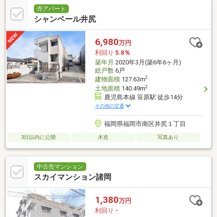
売アパート
シャンベール井尻
6,980
万円
利回り
5.8％
築年月
2020年3月(築6年6ヶ月)
総戸数
6戸
2
建物面積
127.63m
2
土地面積
140.49m
鹿児島本線 笹原駅 徒歩14分
その他の交通
福岡県福岡市南区井尻１丁目
3日以内に公開
木造
写真あり
中古売マンション
スカイマンション諸岡
1,380
万円
利回り
-