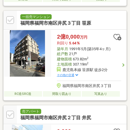
一括売マンション
福岡県福岡市南区井尻３丁目 笹原
2億0,000
万円
利回り
5.64％
築年月
1991年5月(築35年4ヶ月)
総戸数
21戸
2
建物面積
673.82m
2
土地面積
307.19m
鹿児島本線 笹原駅 徒歩2分
その他の交通
福岡県福岡市南区井尻３丁目
RC造SRC造
間取り図あり
写真あり
売アパート
福岡県福岡市南区井尻２丁目 井尻