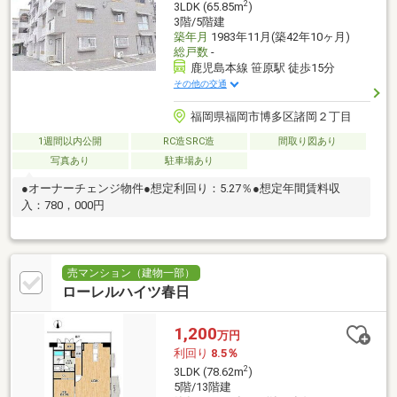
2
3LDK (65.85m
)
3階/5階建
築年月
1983年11月(築42年10ヶ月)
総戸数
-
鹿児島本線 笹原駅 徒歩15分
その他の交通
福岡県福岡市博多区諸岡２丁目
1週間以内公開
RC造SRC造
間取り図あり
写真あり
駐車場あり
●オーナーチェンジ物件●想定利回り：5.27％●想定年間賃料収
入：780，000円
売マンション（建物一部）
ローレルハイツ春日
1,200
万円
利回り
8.5％
2
3LDK (78.62m
)
5階/13階建