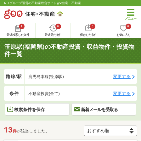
NTTグループ運営の不動産総合サイト goo住宅・不動産
1
0
0
0
最近検索した条件
最近見た物件
保存した条件
お気に入り
笹原駅(福岡県)の不動産投資・収益物件・投資物
件一覧
路線/駅
変更する
鹿児島本線(笹原駅)
条件
変更する
不動産投資(全て)
検索条件を保存
新着メールを受取る
13
件
が該当しました。