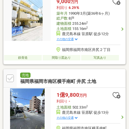
9,000
万円
利回り
6.29％
築年月
1990年3月(築36年6ヶ月)
総戸数
8戸
2
建物面積
255.24m
2
土地面積
155.16m
鹿児島本線 笹原駅 徒歩12分
その他の交通
福岡県福岡市南区井尻２丁目
鉄骨造
間取り図あり
写真あり
売地
福岡県福岡市南区横手南町 井尻 土地
1億9,800
万円
利回り
-
2
土地面積
502.33m
鹿児島本線 笹原駅 徒歩13分
その他の交通
福岡県福岡市南区横手南町