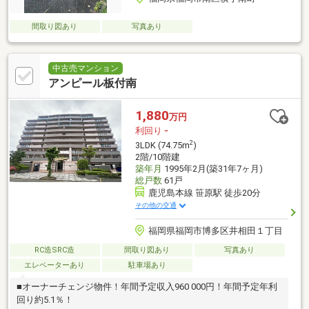
間取り図あり
写真あり
中古売マンション
アンピール板付南
1,880
万円
利回り
-
2
3LDK (74.75m
)
2階/10階建
築年月
1995年2月(築31年7ヶ月)
総戸数
61戸
鹿児島本線 笹原駅 徒歩20分
その他の交通
福岡県福岡市博多区井相田１丁目
RC造SRC造
間取り図あり
写真あり
エレベーターあり
駐車場あり
■オーナーチェンジ物件！年間予定収入960 000円！年間予定年利
回り約5.1％！