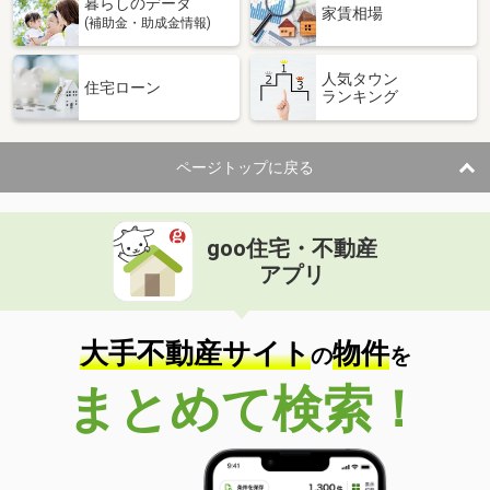
暮らしのデータ
家賃相場
(補助金・助成金情報)
人気タウン
住宅ローン
ランキング
ページトップに戻る
goo住宅・不動産
アプリ
大手不動産サイト
物件
の
を
まとめて検索！