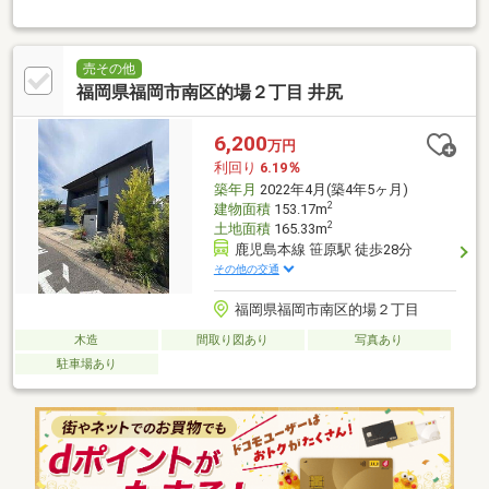
売その他
福岡県福岡市南区的場２丁目 井尻
6,200
万円
利回り
6.19％
築年月
2022年4月(築4年5ヶ月)
2
建物面積
153.17m
2
土地面積
165.33m
鹿児島本線 笹原駅 徒歩28分
その他の交通
福岡県福岡市南区的場２丁目
木造
間取り図あり
写真あり
駐車場あり