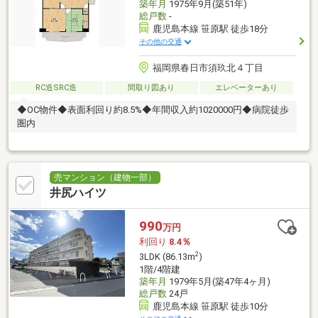
築年月
1975年9月(築51年)
総戸数
-
鹿児島本線 笹原駅 徒歩18分
その他の交通
福岡県春日市須玖北４丁目
RC造SRC造
間取り図あり
エレベーターあり
◆OC物件◆表面利回り約8.5%◆年間収入約1020000円◆病院徒歩
圏内
売マンション（建物一部）
井尻ハイツ
990
万円
利回り
8.4％
2
3LDK (86.13m
)
1階/4階建
築年月
1979年5月(築47年4ヶ月)
総戸数
24戸
鹿児島本線 笹原駅 徒歩10分