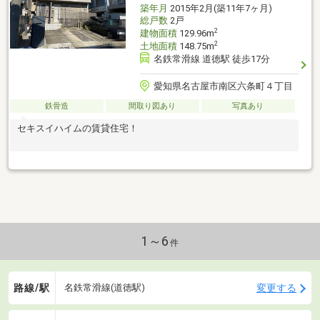
築年月
2015年2月(築11年7ヶ月)
総戸数
2戸
2
建物面積
129.96m
2
土地面積
148.75m
名鉄常滑線 道徳駅 徒歩17分
愛知県名古屋市南区六条町４丁目
鉄骨造
間取り図あり
写真あり
セキスイハイムの賃貸住宅！
1～6
件
路線/駅
変更する
名鉄常滑線(道徳駅)