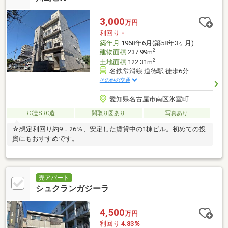
3,000
万円
利回り
-
築年月
1968年6月(築58年3ヶ月)
2
建物面積
237.99m
2
土地面積
122.31m
名鉄常滑線 道徳駅 徒歩6分
その他の交通
愛知県名古屋市南区氷室町
RC造SRC造
間取り図あり
写真あり
☆想定利回り約9．26％、安定した賃貸中の1棟ビル。初めての投
資にもおすすめです。
売アパート
シュクランガジーラ
4,500
万円
利回り
4.83％