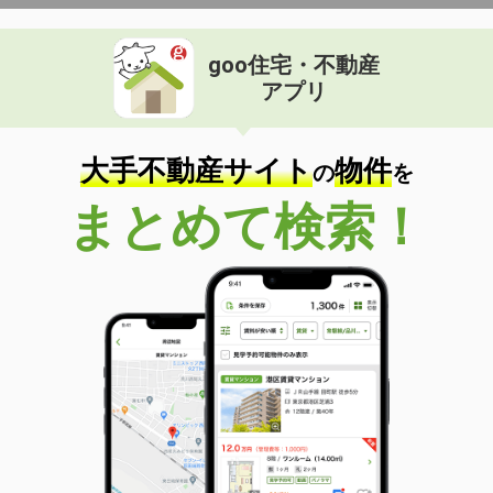
goo住宅・不動産
アプリ
大手不動産サイト
物件
の
を
まとめて検索！