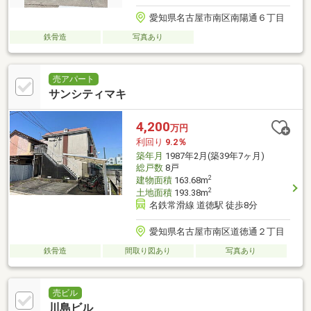
愛知県名古屋市南区南陽通６丁目
鉄骨造
写真あり
売アパート
サンシティマキ
4,200
万円
利回り
9.2％
築年月
1987年2月(築39年7ヶ月)
総戸数
8戸
2
建物面積
163.68m
2
土地面積
193.38m
名鉄常滑線 道徳駅 徒歩8分
愛知県名古屋市南区道徳通２丁目
鉄骨造
間取り図あり
写真あり
売ビル
川島ビル