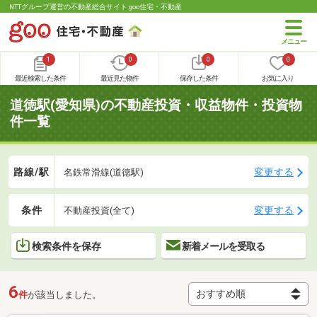
NTTグループ運営の不動産総合サイト goo住宅・不動産
1
0
0
0
最近検索した条件
最近見た物件
保存した条件
お気に入り
道徳駅(愛知県)の不動産投資・収益物件・投資物
件一覧
路線/駅
変更する
名鉄常滑線(道徳駅)
条件
変更する
不動産投資(全て)
検索条件を保存
新着メールを受取る
6
件
が該当しました。