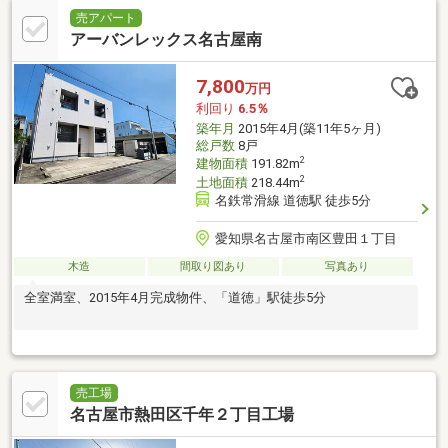
売アパート
アーバンレックス名古屋南
7,800
万円
利回り
6.5％
築年月
2015年4月(築11年5ヶ月)
総戸数
8戸
2
建物面積
191.82m
2
土地面積
218.44m
名鉄常滑線 道徳駅 徒歩5分
愛知県名古屋市南区豊田１丁目
木造
間取り図あり
写真あり
全室満室、2015年4月完成物件、「道徳」駅徒歩5分
売工場
名古屋市熱田区千年２丁目工場