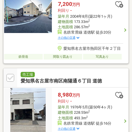
7,200
万円
利回り
-
築年月
2004年8月(築22年1ヶ月)
2
建物面積
173.33m
2
土地面積
286.57m
名鉄常滑線 道徳駅 徒歩20分
その他の交通
愛知県名古屋市熱田区千年２丁目
鉄骨造
間取り図あり
写真あり
売工場
愛知県名古屋市南区南陽通６丁目 道徳
8,980
万円
利回り
-
築年月
1976年5月(築50年4ヶ月)
2
建物面積
228.55m
2
土地面積
493.3m
名鉄常滑線 道徳駅 徒歩16分
その他の交通