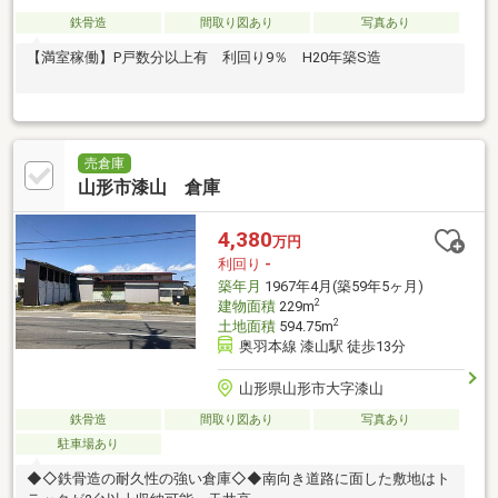
鉄骨造
間取り図あり
写真あり
【満室稼働】P戸数分以上有 利回り9％ H20年築S造
売倉庫
山形市漆山 倉庫
4,380
万円
利回り
-
築年月
1967年4月(築59年5ヶ月)
2
建物面積
229m
2
土地面積
594.75m
奥羽本線 漆山駅 徒歩13分
山形県山形市大字漆山
鉄骨造
間取り図あり
写真あり
駐車場あり
◆◇鉄骨造の耐久性の強い倉庫◇◆南向き道路に面した敷地はト