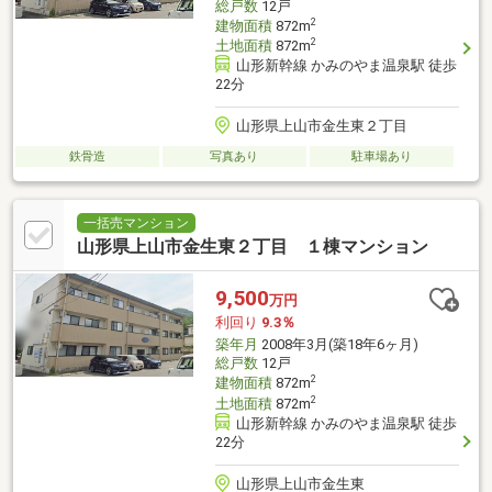
総戸数
12戸
2
建物面積
872m
2
土地面積
872m
山形新幹線 かみのやま温泉駅 徒歩
22分
山形県上山市金生東２丁目
鉄骨造
写真あり
駐車場あり
一括売マンション
山形県上山市金生東２丁目 １棟マンション
9,500
万円
利回り
9.3％
築年月
2008年3月(築18年6ヶ月)
総戸数
12戸
2
建物面積
872m
2
土地面積
872m
山形新幹線 かみのやま温泉駅 徒歩
22分
山形県上山市金生東