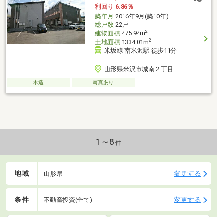
利回り
6.86％
築年月
2016年9月(築10年)
総戸数
22戸
2
建物面積
475.94m
2
土地面積
1334.01m
米坂線 南米沢駅 徒歩11分
山形県米沢市城南２丁目
木造
写真あり
1～8
件
地域
変更する
山形県
条件
変更する
不動産投資(全て)