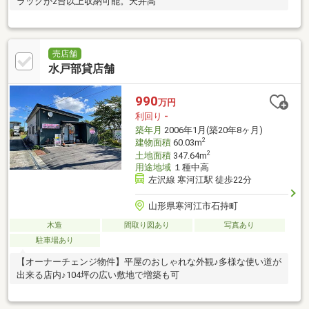
ラックが2台以上収納可能。天井高
売店舗
水戸部貸店舗
990
万円
利回り
-
築年月
2006年1月(築20年8ヶ月)
2
建物面積
60.03m
2
土地面積
347.64m
用途地域
１種中高
左沢線 寒河江駅 徒歩22分
山形県寒河江市石持町
木造
間取り図あり
写真あり
駐車場あり
【オーナーチェンジ物件】平屋のおしゃれな外観♪多様な使い道が
出来る店内♪104坪の広い敷地で増築も可