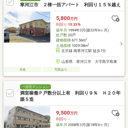
寒河江市 ２棟一括アパート 利回り１５％越え
5,800
万円
利回り
15.33％
築年月
1994年3月(築32年6ヶ月)
総戸数
20戸
2
建物面積
671.56m
2
土地面積
1029.08m
左沢線 南寒河江駅 徒歩7分
山形県 寒河江市 大字島字島東
木造
写真あり
一括売マンション
満室稼働Ｐ戸数分以上有 利回り９％ Ｈ２０年
築Ｓ造
9,500
万円
利回り
-
築年月
2008年3月(築18年6ヶ月)