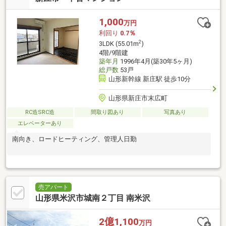
1,000
万円
利回り
0.7％
2
3LDK (55.01m
)
4階/9階建
築年月
1996年4月(築30年5ヶ月)
総戸数
53戸
山形新幹線 新庄駅 徒歩10分
山形県新庄市末広町
RC造SRC造
間取り図あり
写真あり
エレベーターあり
南向き、ロードヒーティング、管理人日勤
売アパート
山形県米沢市城南２丁目 南米沢
2億1,100
万円