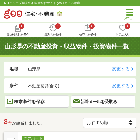
NTTグループ運営の不動産総合サイト goo住宅・不動産
1
0
0
0
最近検索した条件
最近見た物件
保存した条件
お気に入り
山形県の不動産投資・収益物件・投資物件一覧
地域
変更する
山形県
条件
変更する
不動産投資(全て)
検索条件を保存
新着メールを受取る
8
件
が該当しました。
売アパート