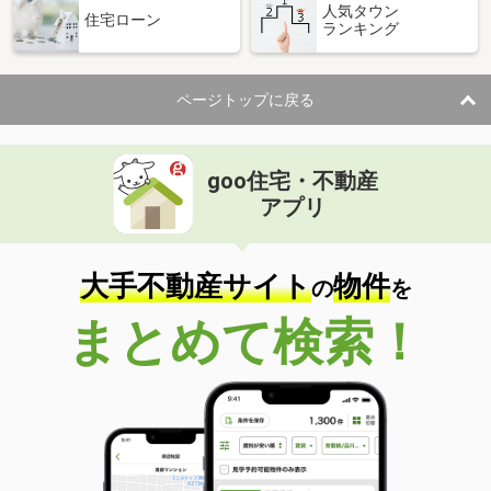
人気タウン
住宅ローン
ランキング
ページトップに戻る
goo住宅・不動産
アプリ
大手不動産サイト
物件
の
を
まとめて検索！