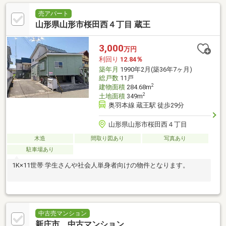
売アパート
山形県山形市桜田西４丁目 蔵王
3,000
万円
利回り
12.84％
築年月
1990年2月(築36年7ヶ月)
総戸数
11戸
2
建物面積
284.68m
2
土地面積
349m
奥羽本線 蔵王駅 徒歩29分
山形県山形市桜田西４丁目
木造
間取り図あり
写真あり
駐車場あり
1K×11世帯 学生さんや社会人単身者向けの物件となります。
中古売マンション
新庄市 中古マンション