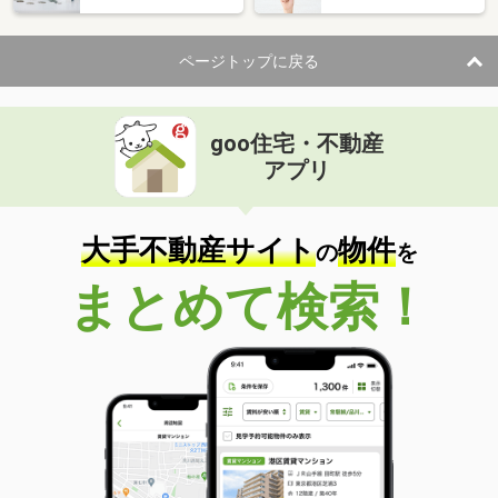
ページトップに戻る
goo住宅・不動産
アプリ
大手不動産サイト
物件
の
を
まとめて検索！