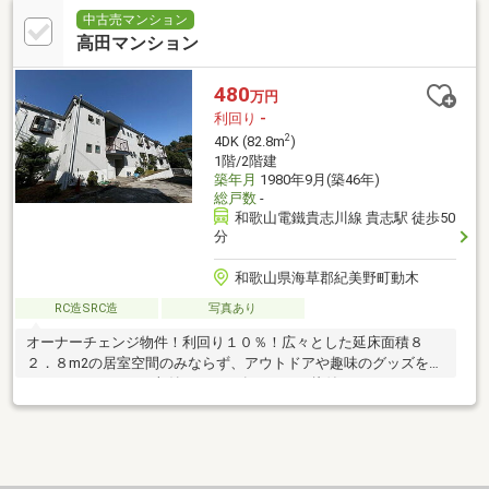
中古売マンション
高田マンション
480
万円
利回り
-
2
4DK (82.8m
)
1階/2階建
築年月
1980年9月(築46年)
総戸数
-
和歌山電鐵貴志川線 貴志駅 徒歩50
分
和歌山県海草郡紀美野町動木
RC造SRC造
写真あり
オーナーチェンジ物件！利回り１０％！広々とした延床面積８
２．８m2の居室空間のみならず、アウトドアや趣味のグッズを置
くのにもってこいの収納スペース有なので、片付けめんどくさ
い！という方の強い味方に。