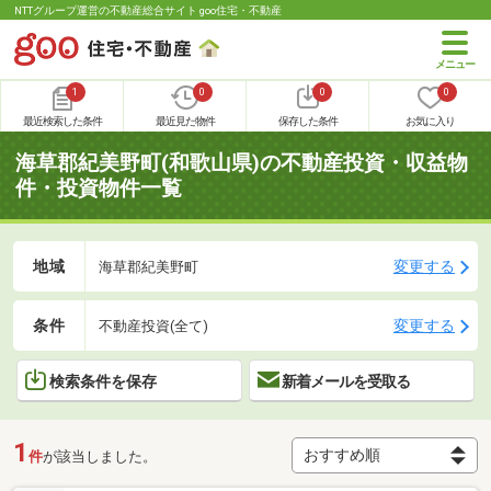
NTTグループ運営の不動産総合サイト goo住宅・不動産
1
0
0
0
最近検索した条件
最近見た物件
保存した条件
お気に入り
海草郡紀美野町(和歌山県)の不動産投資・収益物
件・投資物件一覧
地域
変更する
海草郡紀美野町
条件
変更する
不動産投資(全て)
検索条件を保存
新着メールを受取る
1
件
が該当しました。