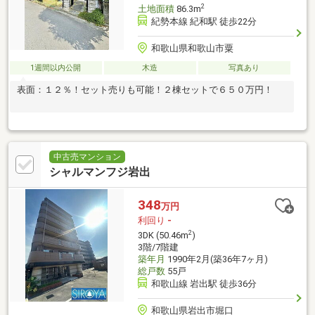
2
土地面積
86.3m
紀勢本線 紀和駅 徒歩22分
和歌山県和歌山市粟
1週間以内公開
木造
写真あり
表面：１２％！セット売りも可能！２棟セットで６５０万円！
中古売マンション
シャルマンフジ岩出
348
万円
利回り
-
2
3DK (50.46m
)
3階/7階建
築年月
1990年2月(築36年7ヶ月)
総戸数
55戸
和歌山線 岩出駅 徒歩36分
和歌山県岩出市堀口