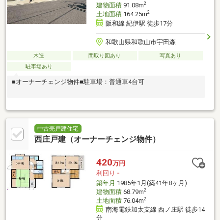
2
建物面積
91.08m
2
土地面積
164.25m
阪和線 紀伊駅 徒歩17分
和歌山県和歌山市宇田森
木造
間取り図あり
写真あり
駐車場あり
■オーナーチェンジ物件■駐車場：普通車4台可
中古売戸建住宅
西庄戸建（オーナーチェンジ物件）
420
万円
利回り
-
築年月
1985年1月(築41年8ヶ月)
2
建物面積
68.79m
2
土地面積
76.04m
南海電鉄加太支線 西ノ庄駅 徒歩14
分