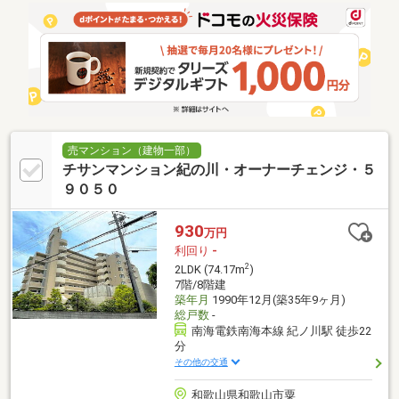
売マンション（建物一部）
チサンマンション紀の川・オーナーチェンジ・５
９０５０
930
万円
利回り
-
2
2LDK (74.17m
)
7階/8階建
築年月
1990年12月(築35年9ヶ月)
総戸数
-
南海電鉄南海本線 紀ノ川駅 徒歩22
分
その他の交通
和歌山県和歌山市粟