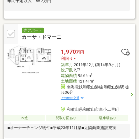
年間予定収入 55.2万円
売アパート
カーサ・ドマーニ
1,970
万円
利回り
-
築年月
2011年12月(築14年9ヶ月)
総戸数
2戸
2
建物面積
95.64m
2
土地面積
121.41m
南海電鉄和歌山港線 和歌山港駅 徒
歩36分
その他の交通
和歌山県和歌山市東小二里町
木造
間取り図あり
駐車場あり
■オーナーチェンジ物件■平成23年12月築■近隣商業施設充実