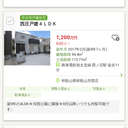
中古売戸建住宅
西庄戸建４ＬＤＫ
1,200
万円
利回り
-
築年月
2017年2月(築9年7ヶ月)
2
建物面積
94.4m
2
土地面積
115.71m
南海電鉄加太支線 西ノ庄駅 徒歩11
分
和歌山県和歌山市西庄
木造
間取り図あり
写真あり
駐車場あり
築9年の4LDK☆河西公園に隣接☆8月以降いつでも内覧可能で
す。