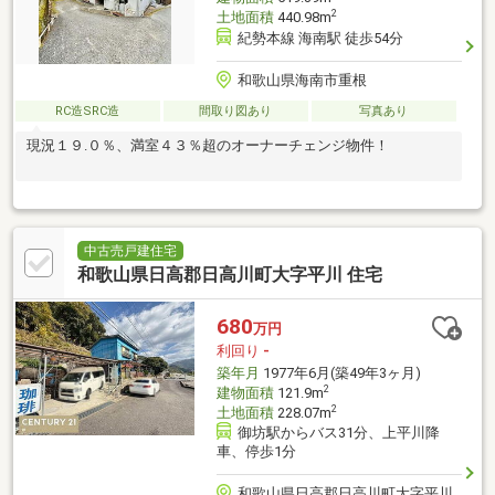
2
土地面積
440.98m
紀勢本線 海南駅 徒歩54分
和歌山県海南市重根
RC造SRC造
間取り図あり
写真あり
現況１９.０％、満室４３％超のオーナーチェンジ物件！
中古売戸建住宅
和歌山県日高郡日高川町大字平川 住宅
680
万円
利回り
-
築年月
1977年6月(築49年3ヶ月)
2
建物面積
121.9m
2
土地面積
228.07m
御坊駅からバス31分、上平川降
車、停歩1分
和歌山県日高郡日高川町大字平川