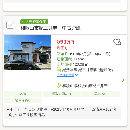
中古売戸建住宅
和歌山市紀三井寺 中古戸建
590
万円
利回り
-
築年月
1987年2月(築39年7ヶ月)
2
建物面積
89.5m
2
土地面積
123.08m
紀勢本線 紀三井寺駅 徒歩19分
その他の交通
和歌山県和歌山市紀三井寺
木造
間取り図あり
写真あり
駐車場あり
■オーナーチェンジ物件 ■2025年10月頃リフォーム済み■2024年
10月シロアリ検査済み