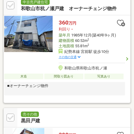
中古売戸建住宅
和歌山市杭ノ瀬戸建 オーナーチェンジ物件
360
万円
利回り
-
築年月
1985年12月(築40年9ヶ月)
2
建物面積
60.52m
2
土地面積
55.81m
紀勢本線 宮前駅 徒歩10分
その他の交通
和歌山県和歌山市杭ノ瀬
木造
間取り図あり
写真あり
■オーナーチェンジ物件
売その他
黒田戸建