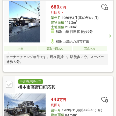
680
万円
利回り
-
築年月
1966年3月(築60年6ヶ月)
2
建物面積
112.2m
2
土地面積
219.8m
和歌山線 打田駅 徒歩7分
和歌山県紀の川市打田
木造
間取り図あり
写真あり
オーナーチェンジ物件です。現在賃貸中。駅徒歩７分。スーパー
徒歩６分。
中古売戸建住宅
橋本市高野口町応其
440
万円
利回り
-
築年月
1983年11月(築42年10ヶ月)
2
建物面積
80.59m