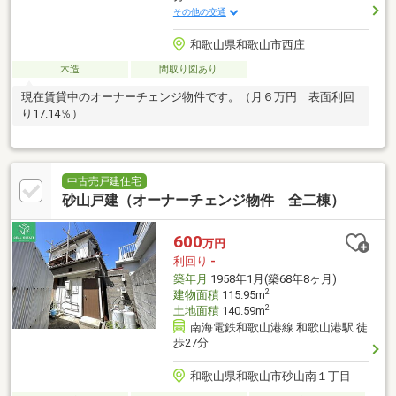
その他の交通
和歌山県和歌山市西庄
木造
間取り図あり
現在賃貸中のオーナーチェンジ物件です。（月６万円 表面利回
り17.14％）
中古売戸建住宅
砂山戸建（オーナーチェンジ物件 全二棟）
600
万円
利回り
-
築年月
1958年1月(築68年8ヶ月)
2
建物面積
115.95m
2
土地面積
140.59m
南海電鉄和歌山港線 和歌山港駅 徒
歩27分
和歌山県和歌山市砂山南１丁目