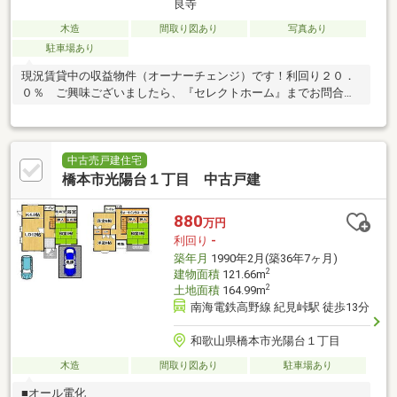
良寺
木造
間取り図あり
写真あり
駐車場あり
現況賃貸中の収益物件（オーナーチェンジ）です！利回り２０．
０％ ご興味ございましたら、『セレクトホーム』までお問合せ
ください！ＴＥＬ：０７３６－２５－８０３７
中古売戸建住宅
橋本市光陽台１丁目 中古戸建
880
万円
利回り
-
築年月
1990年2月(築36年7ヶ月)
2
建物面積
121.66m
2
土地面積
164.99m
南海電鉄高野線 紀見峠駅 徒歩13分
和歌山県橋本市光陽台１丁目
木造
間取り図あり
駐車場あり
■オール電化