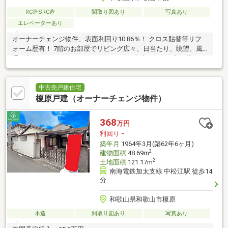
RC造SRC造
間取り図あり
写真あり
エレベーターあり
オーナーチェンジ物件、表面利回り10.86％！ クロス貼替等リフ
ォーム歴有！ 7階のお部屋でリビング広々、日当たり、眺望、風
通し良好！ コンビニ、ドラッグストア、病院、銀行、郵便局など
便利な施設充実
中古売戸建住宅
榎原戸建（オーナーチェンジ物件）
368
万円
利回り
-
築年月
1964年3月(築62年6ヶ月)
2
建物面積
48.69m
2
土地面積
121.17m
南海電鉄加太支線 中松江駅 徒歩14
分
和歌山県和歌山市榎原
木造
間取り図あり
写真あり