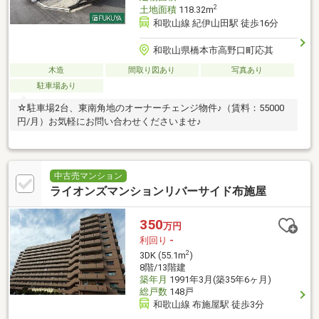
2
土地面積
118.32m
和歌山線 紀伊山田駅 徒歩16分
和歌山県橋本市高野口町応其
木造
間取り図あり
写真あり
駐車場あり
☆駐車場2台、東南角地のオーナーチェンジ物件♪（賃料：55000
円/月）お気軽にお問い合わせくださいませ♪
中古売マンション
ライオンズマンションリバーサイド布施屋
350
万円
利回り
-
2
3DK (55.1m
)
8階/13階建
築年月
1991年3月(築35年6ヶ月)
総戸数
148戸
和歌山線 布施屋駅 徒歩3分