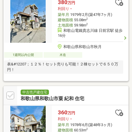
380
万円
利回り
-
築年月
1979年2月(築47年7ヶ月)
2
建物面積
55.08m
2
土地面積
59.98m
和歌山電鐵貴志川線 日前宮駅 徒歩
16分
和歌山県和歌山市秋月
1週間以内公開
木造
表&#12207；１２％！セット売りも可能！２棟セットで６５０万
円！
中古売戸建住宅
和歌山県和歌山市粟 紀和 住宅
360
万円
利回り
-
築年月
1978年6月(築48年3ヶ月)
2
建物面積
60.53m