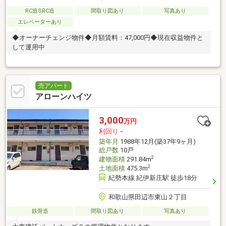
RC造SRC造
間取り図あり
写真あり
エレベーターあり
◆オーナーチェンジ物件◆月額賃料：47,000円◆現在収益物件と
して運用中
売アパート
アローンハイツ
3,000
万円
利回り
-
築年月
1988年12月(築37年9ヶ月)
総戸数
10戸
2
建物面積
291.84m
2
土地面積
475.3m
紀勢本線 紀伊新庄駅 徒歩18分
和歌山県田辺市東山２丁目
鉄骨造
間取り図あり
写真あり