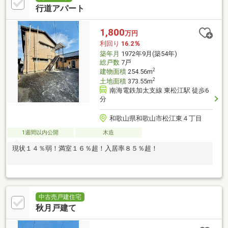
行道アパート
1,800
万円
利回り
16.2％
築年月
1972年9月(築54年)
総戸数
7戸
2
建物面積
254.56m
2
土地面積
373.55m
南海電鉄加太支線 東松江駅 徒歩6
分
和歌山県和歌山市松江東４丁目
1週間以内公開
木造
現状１４％弱！満室１６％超！入居率８５％超！
中古売戸建住宅
秋月戸建て