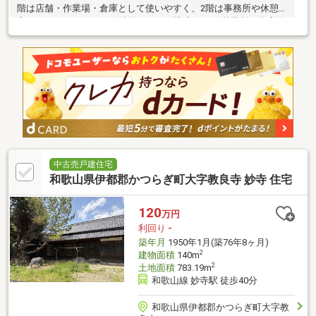
階は店舗・作業場・倉庫として使いやすく、2階は事務所や休憩
室、バックヤードとして活用しやすい構成です。 営業所、倉庫兼
事務所、建築・設備・リフ
中古売戸建住宅
和歌山県伊都郡かつらぎ町大字教良寺 妙寺 住宅
120
万円
利回り
-
築年月
1950年1月(築76年8ヶ月)
2
建物面積
140m
2
土地面積
783.19m
和歌山線 妙寺駅 徒歩40分
和歌山県伊都郡かつらぎ町大字教