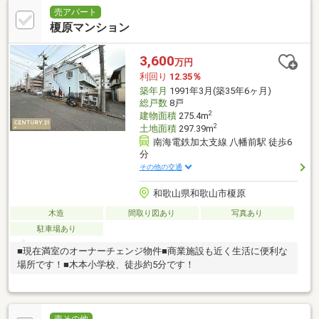
売アパート
榎原マンション
3,600
万円
利回り
12.35％
築年月
1991年3月(築35年6ヶ月)
総戸数
8戸
2
建物面積
275.4m
2
土地面積
297.39m
南海電鉄加太支線 八幡前駅 徒歩6
分
その他の交通
和歌山県和歌山市榎原
木造
間取り図あり
写真あり
駐車場あり
■現在満室のオーナーチェンジ物件■商業施設も近く生活に便利な
場所です！■木本小学校、徒歩約5分です！
売その他