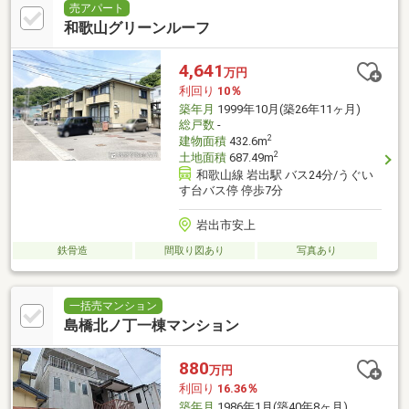
売アパート
和歌山グリーンルーフ
4,641
万円
利回り
10％
築年月
1999年10月(築26年11ヶ月)
総戸数
-
2
建物面積
432.6m
2
土地面積
687.49m
和歌山線 岩出駅 バス24分/うぐい
す台バス停 停歩7分
岩出市安上
鉄骨造
間取り図あり
写真あり
一括売マンション
島橋北ノ丁一棟マンション
880
万円
利回り
16.36％
築年月
1986年1月(築40年8ヶ月)