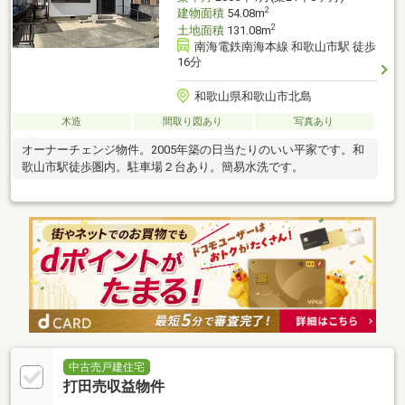
2
建物面積
54.08m
2
土地面積
131.08m
南海電鉄南海本線 和歌山市駅 徒歩
16分
和歌山県和歌山市北島
木造
間取り図あり
写真あり
オーナーチェンジ物件。2005年築の日当たりのいい平家です。和
歌山市駅徒歩圏内。駐車場２台あり。簡易水洗です。
中古売戸建住宅
打田売収益物件