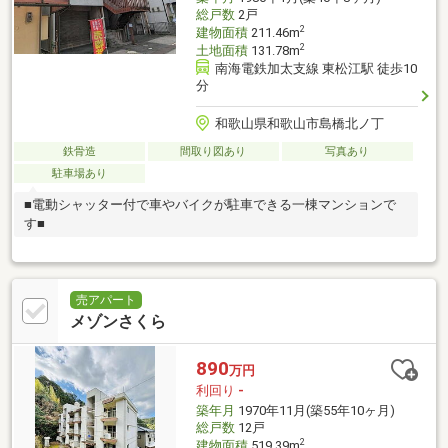
総戸数
2戸
2
建物面積
211.46m
2
土地面積
131.78m
南海電鉄加太支線 東松江駅 徒歩10
分
和歌山県和歌山市島橋北ノ丁
鉄骨造
間取り図あり
写真あり
駐車場あり
■電動シャッター付で車やバイクが駐車できる一棟マンションで
す■
売アパート
メゾンさくら
890
万円
利回り
-
築年月
1970年11月(築55年10ヶ月)
総戸数
12戸
2
建物面積
519.39m