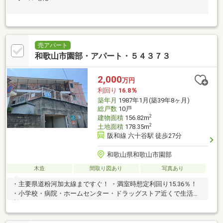
売アパート
和歌山市園部・アパート・５４３７３
2,000
万円
利回り
16.8％
築年月
1987年1月(築39年8ヶ月)
総戸数
10戸
2
建物面積
156.82m
2
土地面積
178.35m
阪和線 六十谷駅 徒歩27分
和歌山県和歌山市園部
木造
間取り図あり
写真あり
・主要県道粉河加太線まですぐ！ ・満室時想定利回り15.36％！
・小学校・病院・ホームセンター・ドラッグストア近くで生活便
利！