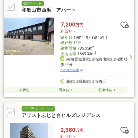
売アパート
和歌山市西浜 アパート
7,200
万円
利回り
-
築年月
1981年9月(築45年)
総戸数
11戸
2
建物面積
785.65m
2
土地面積
1669.33m
南海電鉄和歌山港線 和歌山港駅 徒
歩44分
その他の交通
和歌山県和歌山市西浜
鉄骨造
写真あり
駐車場あり
中古売マンション
アリストふじと台ヒルズレジデンス
2,380
万円
利回り
-