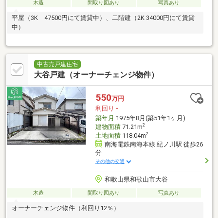
木造
間取り図あり
写真あり
平屋（3K 47500円にて賃貸中）、二階建（2K 34000円にて賃貸
中）
中古売戸建住宅
大谷戸建（オーナーチェンジ物件）
550
万円
利回り
-
築年月
1975年8月(築51年1ヶ月)
2
建物面積
71.21m
2
土地面積
118.04m
南海電鉄南海本線 紀ノ川駅 徒歩26
分
その他の交通
和歌山県和歌山市大谷
木造
間取り図あり
写真あり
オーナーチェンジ物件（利回り12％）