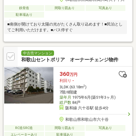
鉄骨造
間取り図あり
写真あり
駐車場あり
■南側が開けており太陽の光がたくさん取り込めます！■民泊とし
てご利用いただけます。■バス停すぐ
中古売マンション
和歌山セントポリア オーナーチェンジ物件
360
万円
利回り
-
2
3LDK (63.18m
)
7階/8階建
築年月
1975年6月(築51年3ヶ月)
総戸数
84戸
阪和線 六十谷駅 徒歩4分
和歌山県和歌山市六十谷
RC造SRC造
間取り図あり
写真あり
エレベーターあり
駐車場あり