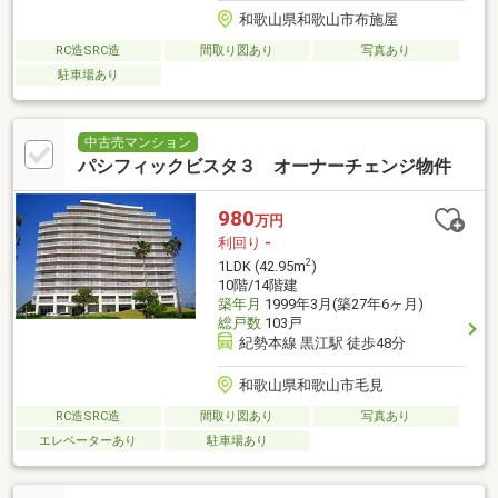
和歌山県和歌山市布施屋
RC造SRC造
間取り図あり
写真あり
駐車場あり
中古売マンション
パシフィックビスタ３ オーナーチェンジ物件
980
万円
利回り
-
2
1LDK (42.95m
)
10階/14階建
築年月
1999年3月(築27年6ヶ月)
総戸数
103戸
紀勢本線 黒江駅 徒歩48分
和歌山県和歌山市毛見
RC造SRC造
間取り図あり
写真あり
エレベーターあり
駐車場あり