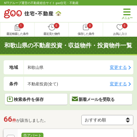
NTTグループ運営の不動産総合サイト goo住宅・不動産
1
0
0
0
最近検索した条件
最近見た物件
保存した条件
お気に入り
和歌山県の不動産投資・収益物件・投資物件一覧
地域
変更する
和歌山県
条件
変更する
不動産投資(全て)
検索条件を保存
新着メールを受取る
66
件
が該当しました。
売アパート