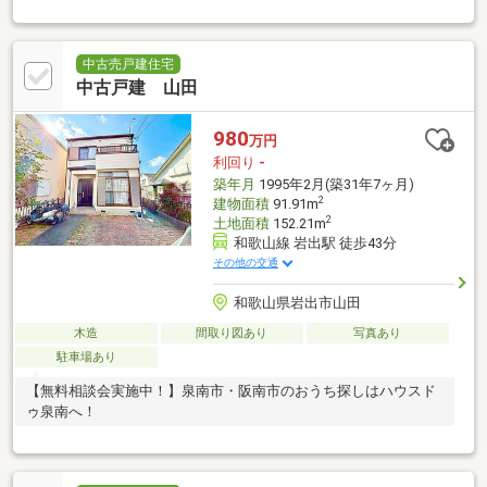
中古売戸建住宅
中古戸建 山田
980
万円
利回り
-
築年月
1995年2月(築31年7ヶ月)
2
建物面積
91.91m
2
土地面積
152.21m
和歌山線 岩出駅 徒歩43分
その他の交通
和歌山県岩出市山田
木造
間取り図あり
写真あり
駐車場あり
【無料相談会実施中！】泉南市・阪南市のおうち探しはハウスド
ゥ泉南へ！