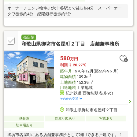
オーナーチェンジ物件JR六十谷駅まで徒歩約4分 スーパーオー
クワ徒歩約4分 紀陽銀行徒歩約2分
売店舗
和歌山県御坊市名屋町２丁目 店舗兼事務所
580
万円
利回り
20.27％
築年月
1970年12月(築55年9ヶ月)
2
建物面積
139.3m
2
土地面積
152.39m
用途地域
工業地域
紀州鉄道 西御坊駅 徒歩9分
その他の交通
和歌山県御坊市名屋町２丁目
鉄骨造
間取り図あり
写真あり
駐車場あり
御坊市名屋町にある店舗兼事務所として利用できる戸建です。 1