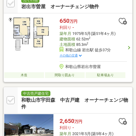
岩出市曽屋 オーナーチェンジ物件
650
万円
利回り
-
築年月
1975年5月(築51年4ヶ月)
2
建物面積
62.52m
2
土地面積
85.3m
和歌山線 岩出駅 徒歩37分
その他の交通
和歌山県岩出市曽屋
木造
間取り図あり
駐車場あり
中古売戸建住宅
和歌山市宇田森 中古戸建 オーナーチェンジ物
件
2,650
万円
利回り
-
築年月
2021年5月(築5年4ヶ月)