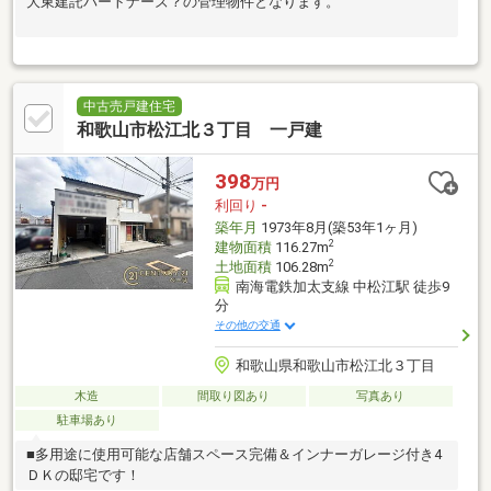
大東建託パートナーズ？の管理物件となります。
中古売戸建住宅
和歌山市松江北３丁目 一戸建
398
万円
利回り
-
築年月
1973年8月(築53年1ヶ月)
2
建物面積
116.27m
2
土地面積
106.28m
南海電鉄加太支線 中松江駅 徒歩9
分
その他の交通
和歌山県和歌山市松江北３丁目
木造
間取り図あり
写真あり
駐車場あり
■多用途に使用可能な店舗スペース完備＆インナーガレージ付き4
ＤＫの邸宅です！