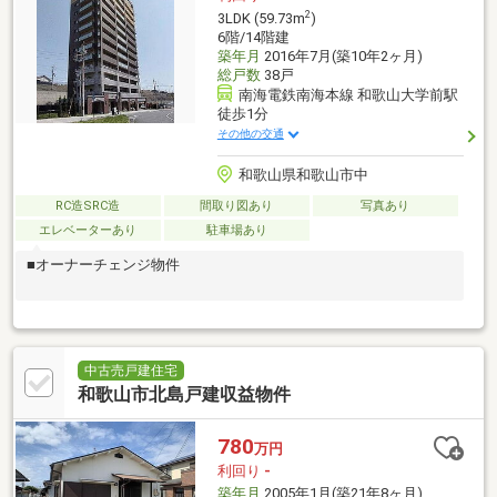
2
3LDK (59.73m
)
6階/14階建
築年月
2016年7月(築10年2ヶ月)
総戸数
38戸
南海電鉄南海本線 和歌山大学前駅
徒歩1分
その他の交通
和歌山県和歌山市中
RC造SRC造
間取り図あり
写真あり
エレベーターあり
駐車場あり
■オーナーチェンジ物件
中古売戸建住宅
和歌山市北島戸建収益物件
780
万円
利回り
-
築年月
2005年1月(築21年8ヶ月)