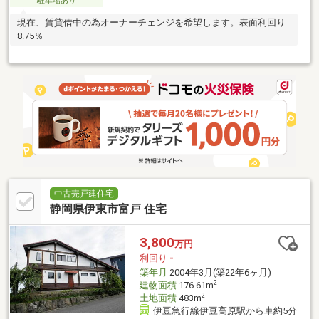
駐車場あり
現在、賃貸借中の為オーナーチェンジを希望します。表面利回り
8.75％
中古売戸建住宅
静岡県伊東市富戸 住宅
3,800
万円
利回り
-
築年月
2004年3月(築22年6ヶ月)
2
建物面積
176.61m
2
土地面積
483m
伊豆急行線伊豆高原駅から車約5分