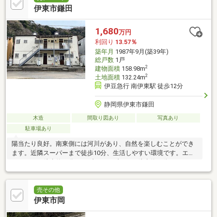
伊東市鎌田
1,680
万円
利回り
13.57％
築年月
1987年9月(築39年)
総戸数
1戸
2
建物面積
158.98m
2
土地面積
132.24m
伊豆急行 南伊東駅 徒歩12分
静岡県伊東市鎌田
木造
間取り図あり
写真あり
駐車場あり
陽当たり良好。南東側には河川があり、自然を楽しむことができ
ます。近隣スーパーまで徒歩10分、生活しやすい環境です。エデ
ィオンまで徒歩約４分。セブンイレブンまで徒歩約７分。
売その他
伊東市岡