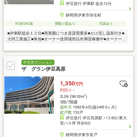
伊豆急行 伊東駅 徒歩12分
静岡県伊東市弥生町
RC造SRC造
間取り図あり
写真あり
■伊東駅徒歩１２分■商業圏につき賃貸需要多■かけ流し温泉付き■
大同工業施工■角地■オーナー使用場所以外満室稼働中■オーナー
部屋にお引渡し後居住可能■満室想定表面利回り：９．３％
中古売マンション
ザ グラン伊豆高原
1,350
万円
利回り
-
2
2LDK (98.92m
)
3階/7階建
築年月
1992年4月(築34年5ヶ月)
総戸数
153戸
伊豆急行 伊豆高原駅 バス8分/東大
室バス停 停歩6分
静岡県伊東市富戸