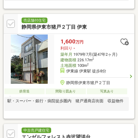
売店舗付住宅
静岡県伊東市猪戸２丁目 伊東
1,600
万円
利回り
-
築年月
1979年7月(築47年2ヶ月)
2
建物面積
226.17m
2
土地面積
100m
伊東線 伊東駅 徒歩8分
静岡県伊東市猪戸２丁目
鉄骨造
間取り図あり
写真あり
駅・スーパー・銀行・病院徒歩圏内 猪戸通商店街面 収益物件
中古売戸建住宅
エンゼルフォレスト赤沢望洋台