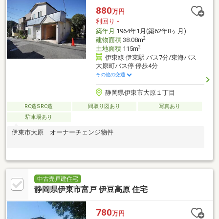
880
万円
利回り
-
築年月
1964年1月(築62年8ヶ月)
2
建物面積
38.08m
2
土地面積
115m
伊東線 伊東駅 バス7分/東海バス
大原町バス停 停歩4分
その他の交通
静岡県伊東市大原１丁目
RC造SRC造
間取り図あり
写真あり
駐車場あり
伊東市大原 オーナーチェンジ物件
中古売戸建住宅
静岡県伊東市富戸 伊豆高原 住宅
780
万円