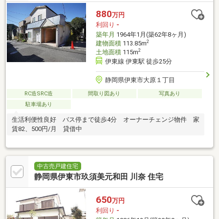
880
万円
利回り
-
築年月
1964年1月(築62年8ヶ月)
2
建物面積
113.85m
2
土地面積
115m
伊東線 伊東駅 徒歩25分
静岡県伊東市大原１丁目
RC造SRC造
間取り図あり
写真あり
駐車場あり
生活利便性良好 バス停まで徒歩4分 オーナーチェンジ物件 家
賃82、500円/月 貸借中
中古売戸建住宅
静岡県伊東市玖須美元和田 川奈 住宅
650
万円
利回り
-