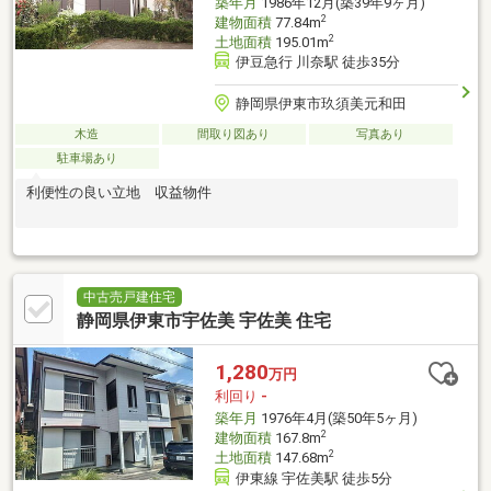
築年月
1986年12月(築39年9ヶ月)
2
建物面積
77.84m
2
土地面積
195.01m
伊豆急行 川奈駅 徒歩35分
静岡県伊東市玖須美元和田
木造
間取り図あり
写真あり
駐車場あり
利便性の良い立地 収益物件
中古売戸建住宅
静岡県伊東市宇佐美 宇佐美 住宅
1,280
万円
利回り
-
築年月
1976年4月(築50年5ヶ月)
2
建物面積
167.8m
2
土地面積
147.68m
伊東線 宇佐美駅 徒歩5分