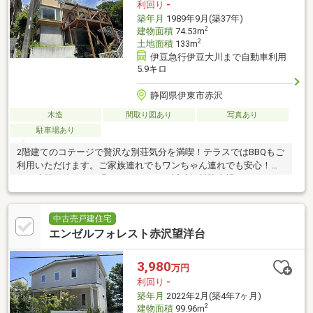
利回り
-
築年月
1989年9月(築37年)
2
建物面積
74.53m
2
土地面積
133m
伊豆急行伊豆大川まで自動車利用
5.9キロ
静岡県伊東市赤沢
木造
間取り図あり
写真あり
駐車場あり
2階建てのコテージで贅沢な別荘気分を満喫！テラスではBBQもご
利用いただけます。ご家族連れでもワンちゃん連れでも安心！楽
しい時間と休日をお過ごしください。近隣無料駐車場あり
中古売戸建住宅
エンゼルフォレスト赤沢望洋台
3,980
万円
利回り
-
築年月
2022年2月(築4年7ヶ月)
2
建物面積
99.96m