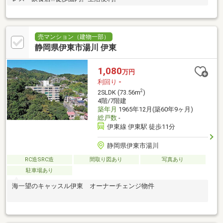
売マンション（建物一部）
静岡県伊東市湯川 伊東
1,080
万円
利回り
-
2
2SLDK (73.56m
)
4階/7階建
築年月
1965年12月(築60年9ヶ月)
総戸数
-
伊東線 伊東駅 徒歩11分
静岡県伊東市湯川
RC造SRC造
間取り図あり
写真あり
駐車場あり
海一望のキャッスル伊東 オーナーチェンジ物件