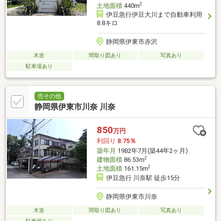
2
土地面積
440m
伊豆急行伊豆大川まで自動車利用
8.8キロ
静岡県伊東市赤沢
木造
間取り図あり
写真あり
駐車場あり
売その他
静岡県伊東市川奈 川奈
850
万円
利回り
8.75％
築年月
1982年7月(築44年2ヶ月)
2
建物面積
86.53m
2
土地面積
161.15m
伊豆急行 川奈駅 徒歩15分
静岡県伊東市川奈
木造
間取り図あり
写真あり