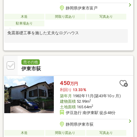
静岡県伊東市富戸
木造
間取り図あり
写真あり
駐車場あり
免震基礎工事を施した丈夫なログハウス
売その他
伊東市荻
450
万円
利回り
13.33％
築年月
1982年11月(築43年10ヶ月)
2
建物面積
52.99m
2
土地面積
165.64m
伊豆急行 南伊東駅 徒歩48分
静岡県伊東市荻
木造
間取り図あり
写真あり