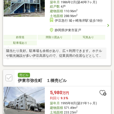
築年月
1986年2月(築40年7ヶ月)
総戸数
4戸
2
建物面積
110.96m
2
土地面積
288.96m
伊豆急行 城ヶ崎海岸駅 徒歩18分
静岡県伊東市富戸
鉄骨造
間取り図あり
写真あり
駐車場あり
陽当たり良好。駐車場も余裕があり、広々利用できます。ホテル
や観光施設が多い伊豆高原なので、従業員用の住居などとしても
需要があります。満室で利回り18.12％の物件です。
売ビル
伊東市弥生町 １棟売ビル
5,980
万円
利回り
9.3％
築年月
1995年8月(築31年1ヶ月)
2
建物面積
571.49m
2
土地面積
233.25m