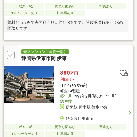
RC造SRC造
間取り図あり
写真あり
エレベーターあり
駐車場あり
賃料14.5万円で表面利回りは約12.8％です。開放感溢れる2LDKの
間取りです。
売マンション（建物一部）
静岡県伊東市岡 伊東
880
万円
利回り
-
2
1LDK (50.59m
)
3階/14階建
築年月
1993年2月(築33年7ヶ月)
総戸数
-
伊東線 伊東駅 徒歩15分
静岡県伊東市岡
RC造SRC造
間取り図あり
写真あり
エレベーターあり
駐車場あり