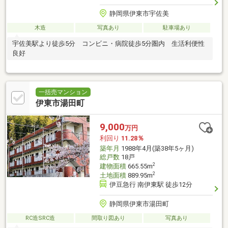
静岡県伊東市宇佐美
木造
写真あり
駐車場あり
宇佐美駅より徒歩5分 コンビニ・病院徒歩5分圏内 生活利便性
良好
一括売マンション
伊東市湯田町
9,000
万円
利回り
11.28％
築年月
1988年4月(築38年5ヶ月)
総戸数
18戸
2
建物面積
665.55m
2
土地面積
889.95m
伊豆急行 南伊東駅 徒歩12分
静岡県伊東市湯田町
RC造SRC造
間取り図あり
写真あり