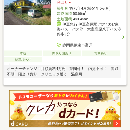
利回り
-
築年月
1975年4月(築51年5ヶ月)
2
建物面積
50.66m
2
土地面積
493.46m
伊豆急行 伊豆高原駅 バス10分/東
海バス バス停 大室高原八丁バス停
停歩3分
静岡県伊東市富戸
木造
間取り図あり
写真あり
駐車場あり
オーナーチェンジ！月額賃料4万円 菜園可！ 内見不可！ 間取
不明 陽当り良好 クリニック近く 温泉可