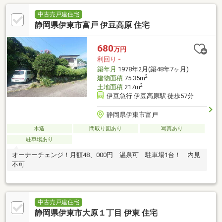
中古売戸建住宅
静岡県伊東市富戸 伊豆高原 住宅
680
万円
利回り
-
築年月
1978年2月(築48年7ヶ月)
2
建物面積
75.35m
2
土地面積
217m
伊豆急行 伊豆高原駅 徒歩57分
静岡県伊東市富戸
木造
間取り図あり
写真あり
駐車場あり
オーナーチェンジ！月額48、000円 温泉可 駐車場1台！ 内見
不可
中古売戸建住宅
静岡県伊東市大原１丁目 伊東 住宅