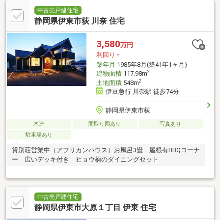
中古売戸建住宅
静岡県伊東市荻 川奈 住宅
3,580
万円
利回り
-
築年月
1985年8月(築41年1ヶ月)
2
建物面積
117.98m
2
土地面積
548m
伊豆急行 川奈駅 徒歩74分
静岡県伊東市荻
木造
間取り図あり
写真あり
駐車場あり
貸別荘営業中（アフリカンハウス）お風呂3畳 屋根有BBQコーナ
ー 広いデッキ付き ヒョウ柄のダイニングセット
中古売戸建住宅
静岡県伊東市大原１丁目 伊東 住宅