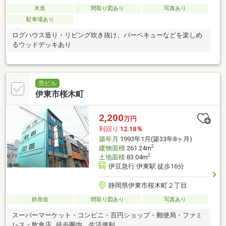
木造
間取り図あり
写真あり
駐車場あり
ログハウス造り・リビング吹き抜け、バーベキューなどを楽しめ
るウッドデッキあり
売ビル
伊東市桜木町
2,200
万円
利回り
12.18％
築年月
1993年1月(築33年8ヶ月)
2
建物面積
261.24m
2
土地面積
83.04m
伊豆急行 伊東駅 徒歩16分
静岡県伊東市桜木町２丁目
鉄骨造
間取り図あり
写真あり
スーパーマーケット・コンビニ・百円ショップ・郵便局・ファミ
レス・飲食店…徒歩圏内。生活便利。