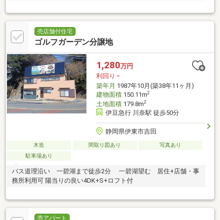
売店舗付住宅
ゴルフガーデン分譲地
1,280
万円
利回り
-
築年月
1987年10月(築38年11ヶ月)
2
建物面積
150.11m
2
土地面積
179.8m
伊豆急行 川奈駅 徒歩50分
静岡県伊東市吉田
木造
間取り図あり
写真あり
駐車場あり
バス道理沿い 一碧湖まで徒歩2分 一碧湖望む 居住+店舗・事
務所利用可 陽当りの良い4DK+S+ロフト付
売アパート