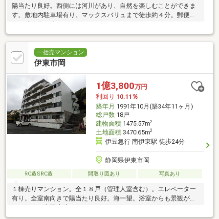
陽当たり良好。西側には河川があり、自然を楽しむことができま
す。敷地内駐車場有り。マックスバリュまで徒歩約４分。郵便局
まで徒歩約８分。
一括売マンション
伊東市岡
1億3,800
万円
利回り
10.11％
築年月
1991年10月(築34年11ヶ月)
総戸数
18戸
2
建物面積
1475.57m
2
土地面積
3470.65m
伊豆急行 南伊東駅 徒歩24分
静岡県伊東市岡
RC造SRC造
間取り図あり
写真あり
１棟売りマンション。全１８戸（管理人室含む）。エレベーター
有り。全室南向きで陽当たり良好。海一望。浴室からも景観が楽
しめます。市民病院まで７５０ｍ。