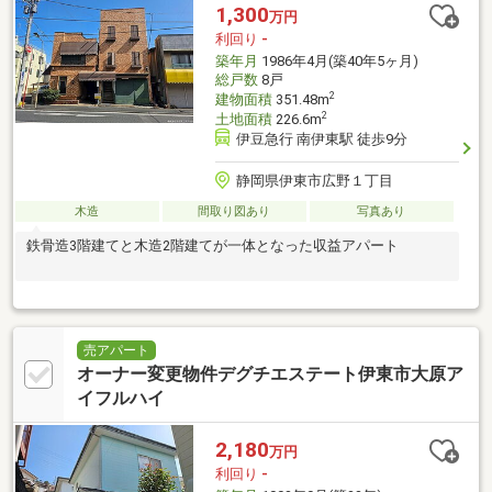
1,300
万円
利回り
-
築年月
1986年4月(築40年5ヶ月)
総戸数
8戸
2
建物面積
351.48m
2
土地面積
226.6m
伊豆急行 南伊東駅 徒歩9分
静岡県伊東市広野１丁目
木造
間取り図あり
写真あり
鉄骨造3階建てと木造2階建てが一体となった収益アパート
売アパート
オーナー変更物件デグチエステート伊東市大原ア
イフルハイ
2,180
万円
利回り
-