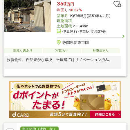
350
万円
利回り
20.57％
築年月
1967年5月(築59年4ヶ月)
建物面積
-
2
土地面積
211.49m
伊豆急行 伊東駅 徒歩27分
静岡県伊東市岡
間取り図あり
写真あり
駐車場あり
投資物件。自然豊かな環境。平屋建てはリノベーション済み。
売その他（建物一部）