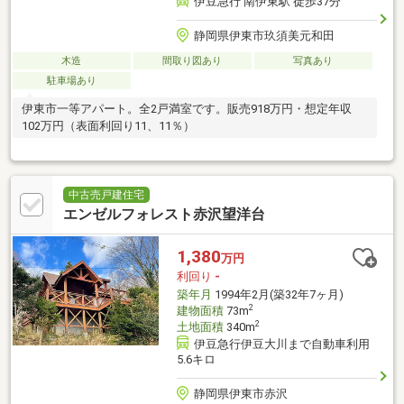
伊豆急行 南伊東駅 徒歩37分
静岡県伊東市玖須美元和田
木造
間取り図あり
写真あり
駐車場あり
伊東市一等アパート。全2戸満室です。販売918万円・想定年収
102万円（表面利回り11、11％）
中古売戸建住宅
エンゼルフォレスト赤沢望洋台
1,380
万円
利回り
-
築年月
1994年2月(築32年7ヶ月)
2
建物面積
73m
2
土地面積
340m
伊豆急行伊豆大川まで自動車利用
5.6キロ
静岡県伊東市赤沢