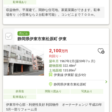
駐車場あり
収益物件。平屋建て。閑静な住宅地。家庭菜園ができます。駐車
場有り（小型車なら２台駐車可能）。コンビニまで７００ｍ。
売ビル
静岡県伊東市東松原町 伊東
2,100
万円
利回り
-
築年月
1967年2月(築59年7ヶ月)
2
建物面積
322.48m
2
土地面積
135.89m
伊東線 伊東駅 徒歩9分
静岡県伊東市東松原町
鉄骨造
間取り図あり
写真あり
駐車場あり
伊東市中心部・利便性良好 利回物件 オーナーチェンジ 平成23年
5月一部リフォーム済