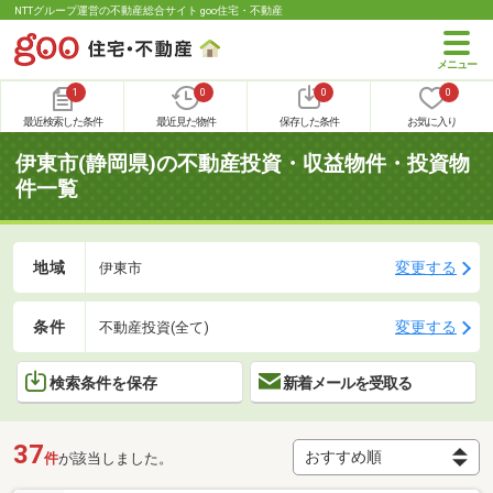
NTTグループ運営の不動産総合サイト goo住宅・不動産
1
0
0
0
最近検索した条件
最近見た物件
保存した条件
お気に入り
伊東市(静岡県)の不動産投資・収益物件・投資物
件一覧
地域
変更する
伊東市
条件
変更する
不動産投資(全て)
検索条件を保存
新着メールを受取る
37
件
が該当しました。