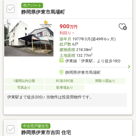
売アパート
静岡県伊東市馬場町
900
万円
利回り
-
築年月
1977年3月(築49年6ヶ月)
総戸数
6戸
2
建物面積
218.38m
2
土地面積
132.77m
伊東線「伊東駅」より徒歩18分
静岡県伊東市馬場町
1週間以内公開
RC造SRC造
間取り図あり
写真あり
駐車場あり
伊東駅まで徒歩20分♪ 当物件は投資用物件です。
中古売戸建住宅
静岡県伊東市吉田 住宅