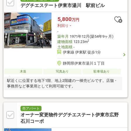
デグチエステート伊東市湯川 駅前ビル
5,800
万円
利回り
-
-
築年月
1971年12月(築54年9ヶ月)
2
建物面積
123.23m
土地面積
-
伊東線 伊東駅 徒歩1分
静岡県伊東市湯川１丁目
木造
写真あり
駐車場あり
駅近くに位置する地下1階、地上2階建の一棟売ビルです。店舗・
事務所など事業用として利用可能です。
売アパート
オーナー変更物件デグチエステート伊東市広野
石川コーポ