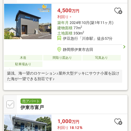
4,500
万円
利回り
-
築年月
2024年10月(築1年11ヶ月)
2
建物面積
77m
2
土地面積
350m
伊豆急行「川奈駅」徒歩57分
静岡県伊東市吉田
木造
間取り図あり
写真あり
駐車場あり
築浅、海一望のロケーション♪屋外大型デッキにサウナ小屋を設け
た海が一望できる別荘です♪
売アパート
伊東市富戸
1,000
万円
利回り
18.12％