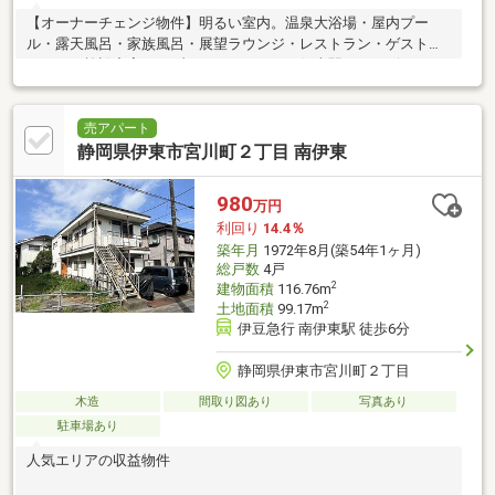
【オーナーチェンジ物件】明るい室内。温泉大浴場・屋内プー
ル・露天風呂・家族風呂・展望ラウンジ・レストラン・ゲストル
ームなど施設充実のリゾートマンション。伊東駅・コンビニ・ス
ーパー徒歩圏内。
売アパート
静岡県伊東市宮川町２丁目 南伊東
980
万円
利回り
14.4％
築年月
1972年8月(築54年1ヶ月)
総戸数
4戸
2
建物面積
116.76m
2
土地面積
99.17m
伊豆急行 南伊東駅 徒歩6分
静岡県伊東市宮川町２丁目
木造
間取り図あり
写真あり
駐車場あり
人気エリアの収益物件