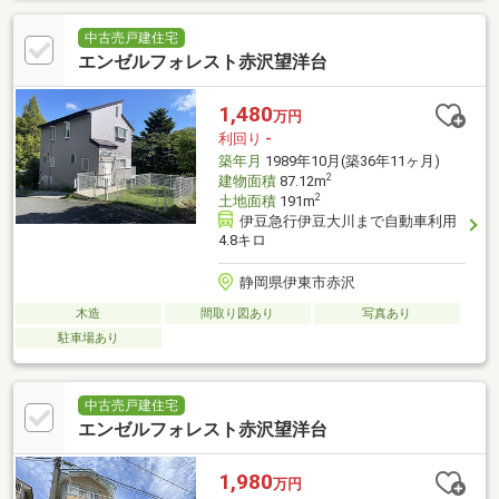
中古売戸建住宅
エンゼルフォレスト赤沢望洋台
1,480
万円
利回り
-
築年月
1989年10月(築36年11ヶ月)
2
建物面積
87.12m
2
土地面積
191m
伊豆急行伊豆大川まで自動車利用
4.8キロ
静岡県伊東市赤沢
木造
間取り図あり
写真あり
駐車場あり
中古売戸建住宅
エンゼルフォレスト赤沢望洋台
1,980
万円