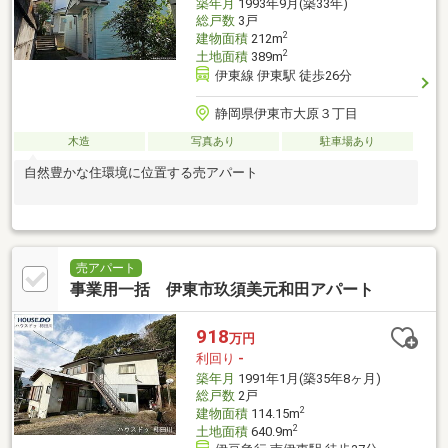
築年月
1993年9月(築33年)
総戸数
3戸
2
建物面積
212m
2
土地面積
389m
伊東線 伊東駅 徒歩26分
静岡県伊東市大原３丁目
木造
写真あり
駐車場あり
自然豊かな住環境に位置する売アパート
売アパート
事業用一括 伊東市玖須美元和田アパート
918
万円
利回り
-
築年月
1991年1月(築35年8ヶ月)
総戸数
2戸
2
建物面積
114.15m
2
土地面積
640.9m