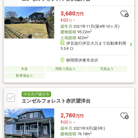
3,680
万円
利回り
-
築年月
2021年11月(築4年10ヶ月)
2
建物面積
95.22m
2
土地面積
422m
伊豆急行伊豆大川まで自動車利用
5.5キロ
静岡県伊東市赤沢
木造
間取り図あり
写真あり
駐車場あり
中古売戸建住宅
エンゼルフォレスト赤沢望洋台
2,780
万円
利回り
-
築年月
2021年9月(築5年)
2
建物面積
76.18m