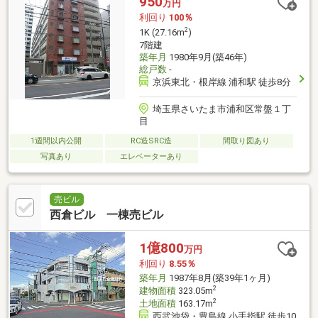
950
万円
利回り
100％
2
1K (27.16m
)
7階建
築年月
1980年9月(築46年)
総戸数
-
京浜東北・根岸線 浦和駅 徒歩8分
埼玉県さいたま市浦和区常盤１丁
目
1週間以内公開
RC造SRC造
間取り図あり
写真あり
エレベーターあり
売ビル
西倉ビル 一棟売ビル
1億800
万円
利回り
8.55％
築年月
1987年8月(築39年1ヶ月)
2
建物面積
323.05m
2
土地面積
163.17m
西武池袋・豊島線 小手指駅 徒歩10