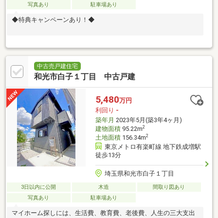
写真あり
駐車場あり
◆特典キャンペーンあり！◆
中古売戸建住宅
和光市白子１丁目 中古戸建
5,480
万円
利回り
-
築年月
2023年5月(築3年4ヶ月)
2
建物面積
95.22m
2
土地面積
156.34m
東京メトロ有楽町線 地下鉄成増駅
徒歩13分
埼玉県和光市白子１丁目
3日以内に公開
木造
間取り図あり
写真あり
駐車場あり
マイホーム探しには、生活費、教育費、老後費、人生の三大支出