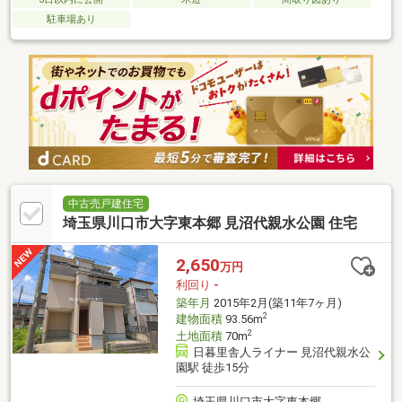
駐車場あり
中古売戸建住宅
埼玉県川口市大字東本郷 見沼代親水公園 住宅
2,650
万円
利回り
-
築年月
2015年2月(築11年7ヶ月)
2
建物面積
93.56m
2
土地面積
70m
日暮里舎人ライナー 見沼代親水公
園駅 徒歩15分
埼玉県川口市大字東本郷