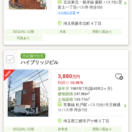
京浜東北・根岸線 蕨駅 バス7分/芝
富士一丁目バス停 停歩5分
その他の交通
埼玉県蕨市北町４丁目
3日以内に公開
木造
間取り図あり
写真あり
売店舗付住宅
ハイブリッジビル
3,880
万円
利回り
10.05％
築年月
1981年7月(築45年2ヶ月)
2
建物面積
247.86m
2
土地面積
139.77m
常磐線 松戸駅 バス12分/天王橋通
りバス停 停歩1分
埼玉県三郷市戸ケ崎３丁目
3日以内に公開
鉄骨造
間取り図あり