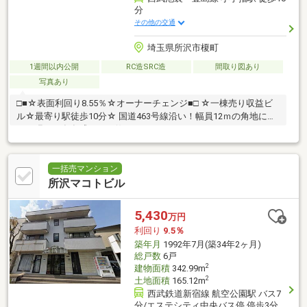
分
その他の交通
埼玉県所沢市榎町
1週間以内公開
RC造SRC造
間取り図あり
写真あり
□■☆表面利回り8.55％☆オーナーチェンジ■□ ☆一棟売り収益ビ
ル☆最寄り駅徒歩10分☆ 国道463号線沿い！幅員12ｍの角地にタ
イル張りの存在感のある佇まい。
一括売マンション
所沢マコトビル
5,430
万円
利回り
9.5％
築年月
1992年7月(築34年2ヶ月)
総戸数
6戸
2
建物面積
342.99m
2
土地面積
165.12m
西武鉄道新宿線 航空公園駅 バス7
分/エステシティ中央バス停 停歩3分