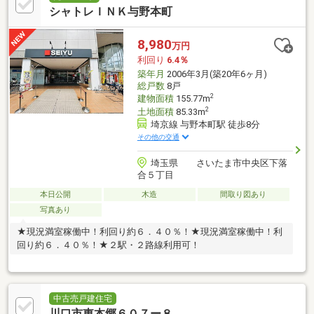
シャトレＩＮＫ与野本町
8,980
万円
利回り
6.4％
築年月
2006年3月(築20年6ヶ月)
総戸数
8戸
2
建物面積
155.77m
2
土地面積
85.33m
埼京線 与野本町駅 徒歩8分
その他の交通
埼玉県 さいたま市中央区下落
合５丁目
本日公開
木造
間取り図あり
写真あり
★現況満室稼働中！利回り約６．４０％！★現況満室稼働中！利
回り約６．４０％！★２駅・２路線利用可！
中古売戸建住宅
川口市東本郷６０７ー８