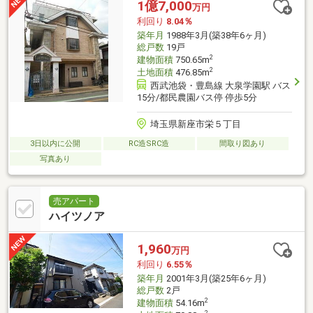
1億7,000
万円
利回り
8.04％
築年月
1988年3月(築38年6ヶ月)
総戸数
19戸
2
建物面積
750.65m
2
土地面積
476.85m
西武池袋・豊島線 大泉学園駅 バス
15分/都民農園バス停 停歩5分
埼玉県新座市栄５丁目
3日以内に公開
RC造SRC造
間取り図あり
写真あり
売アパート
ハイツノア
1,960
万円
利回り
6.55％
築年月
2001年3月(築25年6ヶ月)
総戸数
2戸
2
建物面積
54.16m
2