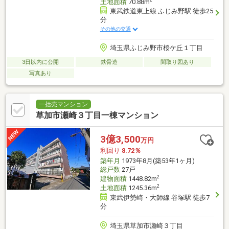
土地面積
70.88m
東武鉄道東上線 ふじみ野駅 徒歩25
分
その他の交通
埼玉県ふじみ野市桜ケ丘１丁目
3日以内に公開
鉄骨造
間取り図あり
写真あり
一括売マンション
草加市瀬崎３丁目一棟マンション
3億3,500
万円
利回り
8.72％
築年月
1973年8月(築53年1ヶ月)
総戸数
27戸
2
建物面積
1448.82m
2
土地面積
1245.36m
東武伊勢崎・大師線 谷塚駅 徒歩7
分
埼玉県草加市瀬崎３丁目