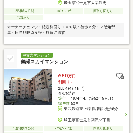
埼玉県富士見市大字鶴馬
1週間以内公開
RC造SRC造
間取り図あり
写真あり
オーナーチェンジ・確定利回り１０％駅・徒歩６分・２階角部
屋・日当り眺望良好・投資に適す
中古売マンション
鶴瀬スカイマンション
680
万円
利回り
-
2
2LDK (49.41m
)
4階/5階建
築年月
1974年4月(築52年5ヶ月)
総戸数
50戸
東武鉄道東上線 鶴瀬駅 徒歩8分
埼玉県富士見市関沢２丁目
1週間以内公開
RC造SRC造
間取り図あり