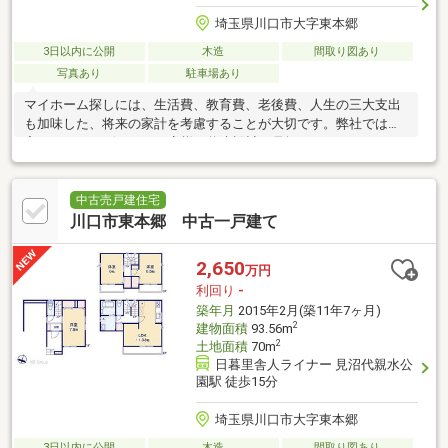
埼玉県川口市大字東本郷
3日以内に公開
木造
間取り図あり
写真あり
駐車場あり
マイホーム探しには、生活費、教育費、老後費、人生の三大支出
も加味した、将来の家計を考慮することが大切です。弊社では住
宅FPアドバイザーが、お客様の将来設計を見据えたコンサルティ
ングを実施します。
中古売戸建住宅
川口市東本郷 中古一戸建て
2,650
万円
利回り
-
築年月
2015年2月(築11年7ヶ月)
2
建物面積
93.56m
2
土地面積
70m
日暮里舎人ライナー 見沼代親水公
園駅 徒歩15分
埼玉県川口市大字東本郷
3日以内に公開
木造
間取り図あり