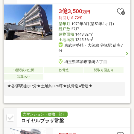
3億3,500
万円
利回り
8.72％
築年月
1973年8月(築53年1ヶ月)
総戸数
27戸
2
建物面積
1448.82m
2
土地面積
1245.36m
東武伊勢崎・大師線 谷塚駅 徒歩7
分
埼玉県草加市瀬崎３丁目
1週間以内公開
鉄骨造
間取り図あり
写真あり
★谷塚駅徒歩7分★土地約376坪★鉄骨造4階建★
売マンション（建物一部）
ロイヤルプラザ常盤