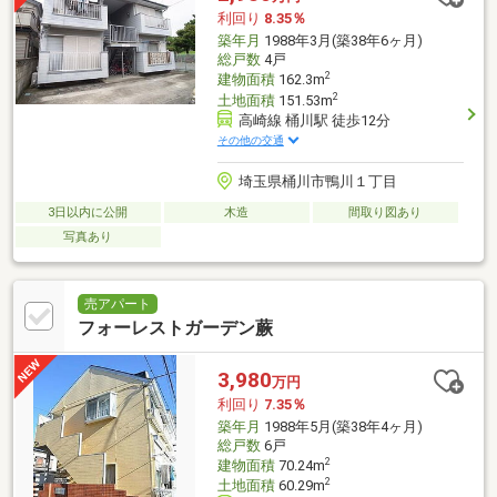
利回り
8.35％
築年月
1988年3月(築38年6ヶ月)
総戸数
4戸
2
建物面積
162.3m
2
土地面積
151.53m
高崎線 桶川駅 徒歩12分
その他の交通
埼玉県桶川市鴨川１丁目
3日以内に公開
木造
間取り図あり
写真あり
売アパート
フォーレストガーデン蕨
3,980
万円
利回り
7.35％
築年月
1988年5月(築38年4ヶ月)
総戸数
6戸
2
建物面積
70.24m
2
土地面積
60.29m