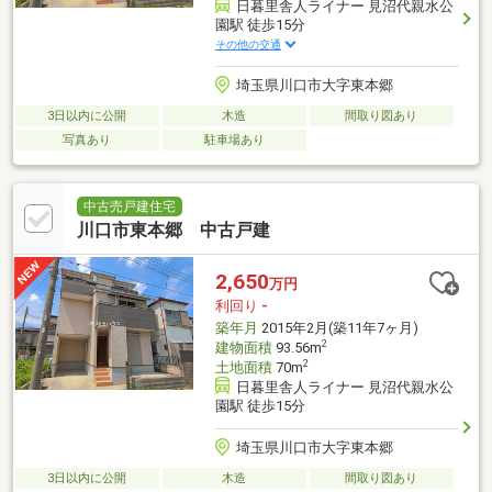
日暮里舎人ライナー 見沼代親水公
園駅 徒歩15分
その他の交通
埼玉県川口市大字東本郷
3日以内に公開
木造
間取り図あり
写真あり
駐車場あり
中古売戸建住宅
川口市東本郷 中古戸建
2,650
万円
利回り
-
築年月
2015年2月(築11年7ヶ月)
2
建物面積
93.56m
2
土地面積
70m
日暮里舎人ライナー 見沼代親水公
園駅 徒歩15分
埼玉県川口市大字東本郷
3日以内に公開
木造
間取り図あり