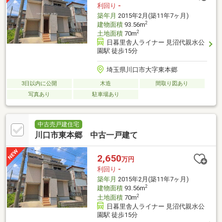
利回り
-
築年月
2015年2月(築11年7ヶ月)
2
建物面積
93.56m
2
土地面積
70m
日暮里舎人ライナー 見沼代親水公
園駅 徒歩15分
埼玉県川口市大字東本郷
3日以内に公開
木造
間取り図あり
写真あり
駐車場あり
中古売戸建住宅
川口市東本郷 中古一戸建て
2,650
万円
利回り
-
築年月
2015年2月(築11年7ヶ月)
2
建物面積
93.56m
2
土地面積
70m
日暮里舎人ライナー 見沼代親水公
園駅 徒歩15分