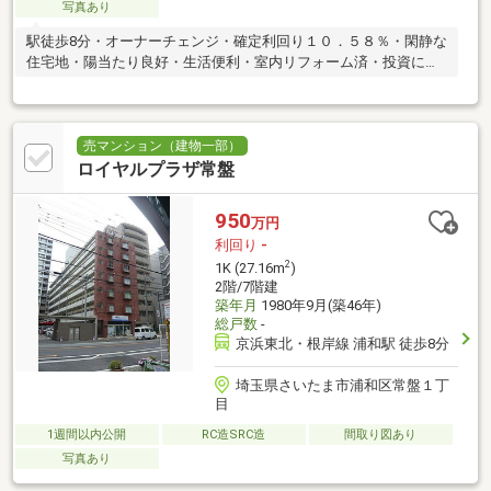
写真あり
駅徒歩8分・オーナーチェンジ・確定利回り１０．５８％・閑静な
住宅地・陽当たり良好・生活便利・室内リフォーム済・投資に適
す
売マンション（建物一部）
ロイヤルプラザ常盤
950
万円
利回り
-
2
1K (27.16m
)
2階/7階建
築年月
1980年9月(築46年)
総戸数
-
京浜東北・根岸線 浦和駅 徒歩8分
埼玉県さいたま市浦和区常盤１丁
目
1週間以内公開
RC造SRC造
間取り図あり
写真あり