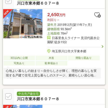
川口市東本郷６０７ー８
2,650
万円
利回り
-
築年月
2015年2月(築11年7ヶ月)
2
建物面積
93.56m
2
土地面積
70m
日暮里舎人ライナー 見沼代親水公
園駅 徒歩15分
埼玉県川口市大字東本郷
3日以内に公開
木造
間取り図あり
写真あり
駐車場あり
心地よい暮らしの始まり～自分らしさが輝く、理想の暮らしを実
現する戸建て住宅上質な暮らしのステージ、素晴らしい居心地を
追求しませんか？
中古売戸建住宅
川口市東本郷６０７ー８