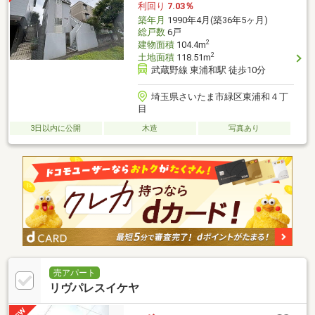
利回り
7.03％
築年月
1990年4月(築36年5ヶ月)
総戸数
6戸
2
建物面積
104.4m
2
土地面積
118.51m
武蔵野線 東浦和駅 徒歩10分
埼玉県さいたま市緑区東浦和４丁
目
3日以内に公開
木造
写真あり
売アパート
リヴパレスイケヤ