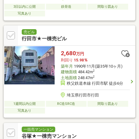
3日以内に公開
鉄骨造
間取り図あり
写真あり
売ビル
行田市★一棟売ビル
2,680
万円
利回り
15.98％
築年月
1990年11月(築35年10ヶ月)
2
建物面積
484.42m
2
土地面積
248.47m
秩父鉄道本線 行田市駅 徒歩6分
埼玉県行田市行田
1週間以内公開
RC造SRC造
間取り図あり
写真あり
一括売マンション
谷塚★一棟売マンション