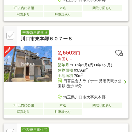
3日以内に公開
木造
間取り図あり
写真あり
駐車場あり
中古売戸建住宅
川口市東本郷６０７ー８
2,650
万円
利回り
-
築年月
2015年2月(築11年7ヶ月)
2
建物面積
93.56m
2
土地面積
70m
日暮里舎人ライナー 見沼代親水公
園駅 徒歩15分
埼玉県川口市大字東本郷
3日以内に公開
木造
間取り図あり
写真あり
駐車場あり
中古売戸建住宅