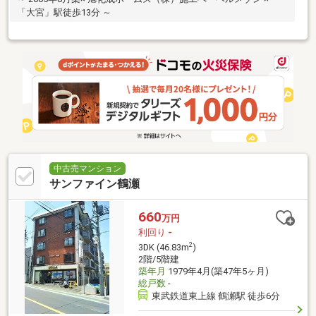
「大宮」駅徒歩13分 ～
中古売マンション
サンファイン鶴瀬
660
万円
利回り
-
2
3DK (46.83m
)
2階/5階建
築年月
1979年4月(築47年5ヶ月)
総戸数
-
東武鉄道東上線 鶴瀬駅 徒歩6分