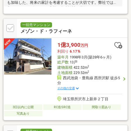
も加味した、将来の家計を考慮することが大切です。弊社では住
宅FPアドバイザーが、お客様の将来設計を見据えたコンサルティ
ングを実施します。
一括売マンション
メゾン・ド・ラフィーネ
1億3,900
万円
利回り
6.17％
築年月
1998年3月(築28年6ヶ月)
総戸数
13戸
2
建物面積
422.52m
2
土地面積
229.52m
西武池袋・豊島線 西所沢駅 徒歩5
分
その他の交通
埼玉県所沢市上新井２丁目
3日以内に公開
RC造SRC造
間取り図あり
写真あり