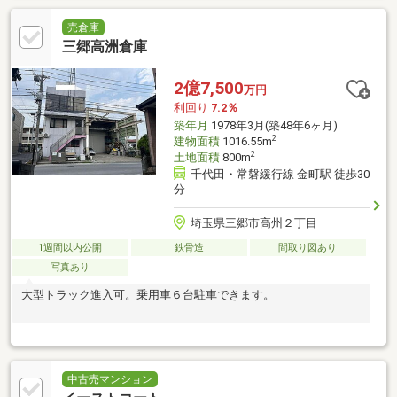
売倉庫
三郷高洲倉庫
2億7,500
万円
利回り
7.2％
築年月
1978年3月(築48年6ヶ月)
2
建物面積
1016.55m
2
土地面積
800m
千代田・常磐緩行線 金町駅 徒歩30
分
埼玉県三郷市高州２丁目
1週間以内公開
鉄骨造
間取り図あり
写真あり
大型トラック進入可。乗用車６台駐車できます。
中古売マンション