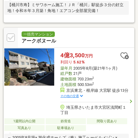
【桶川市寿】ミサワホーム施工！ＪＲ「桶川」駅徒歩３分の好立
地！令和８年３月築！角地！エアコン全部屋完備！
一括売マンション
アークボヌール
4億3,500
万円
利回り
5.62％
築年月
2005年8月(築21年1ヶ月)
総戸数
21戸
2
建物面積
703.23m
2
土地面積
500.53m
京浜東北・根岸線 大宮駅 徒歩13分
その他の交通
埼玉県さいたま市大宮区浅間町１
丁目
1週間以内公開
鉄骨造
間取り図あり
写真あり
駐車場あり
～ 2005年8月築× 旭化成ホームズ（株）施工へーベルメゾン ×