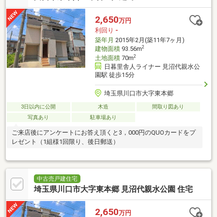
2,650
万円
利回り
-
築年月
2015年2月(築11年7ヶ月)
2
建物面積
93.56m
2
土地面積
70m
日暮里舎人ライナー 見沼代親水公
園駅 徒歩15分
埼玉県川口市大字東本郷
3日以内に公開
木造
間取り図あり
写真あり
駐車場あり
ご来店後にアンケートにお答え頂くと3，000円のQUOカードをプ
レゼント（1組様1回限り、後日郵送）
中古売戸建住宅
埼玉県川口市大字東本郷 見沼代親水公園 住宅
2,650
万円