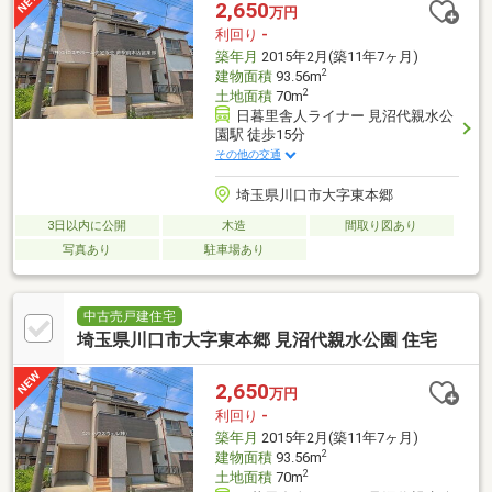
2,650
万円
利回り
-
築年月
2015年2月(築11年7ヶ月)
2
建物面積
93.56m
2
土地面積
70m
日暮里舎人ライナー 見沼代親水公
園駅 徒歩15分
その他の交通
埼玉県川口市大字東本郷
3日以内に公開
木造
間取り図あり
写真あり
駐車場あり
中古売戸建住宅
埼玉県川口市大字東本郷 見沼代親水公園 住宅
2,650
万円
利回り
-
築年月
2015年2月(築11年7ヶ月)
2
建物面積
93.56m
2
土地面積
70m