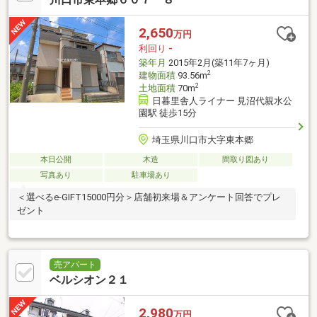
2,650
万円
利回り
-
築年月
2015年2月(築11年7ヶ月)
2
建物面積
93.56m
2
土地面積
70m
日暮里舎人ライナー 見沼代親水公
園駅 徒歩15分
埼玉県川口市大字東本郷
本日公開
木造
間取り図あり
写真あり
駐車場あり
＜選べるe-GIFT15000円分＞店舗初来場＆アンケート回答でプレ
ゼント
売アパート
ベルシオン２１
2,980
万円