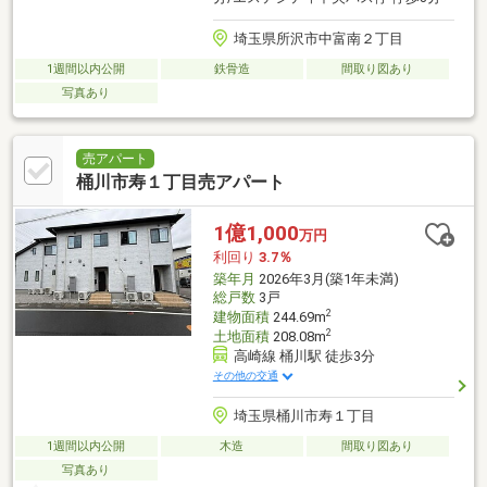
埼玉県所沢市中富南２丁目
1週間以内公開
鉄骨造
間取り図あり
写真あり
売アパート
桶川市寿１丁目売アパート
1億1,000
万円
利回り
3.7％
築年月
2026年3月(築1年未満)
総戸数
3戸
2
建物面積
244.69m
2
土地面積
208.08m
高崎線 桶川駅 徒歩3分
その他の交通
埼玉県桶川市寿１丁目
1週間以内公開
木造
間取り図あり
写真あり