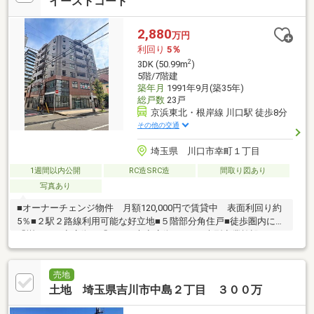
イーストコート
2,880
万円
利回り
5％
2
3DK (50.99m
)
5階/7階建
築年月
1991年9月(築35年)
総戸数
23戸
京浜東北・根岸線 川口駅 徒歩8分
その他の交通
埼玉県 川口市幸町１丁目
1週間以内公開
RC造SRC造
間取り図あり
写真あり
■オーナーチェンジ物件 月額120,000円で賃貸中 表面利回り約
5％■２駅２路線利用可能な好立地■５階部分角住戸■徒歩圏内に
「樹モール商店街」「ふじの市商店街」あり■大型商業施設（三
井ショッピングパークららテラス川口）徒歩園内■来訪者の顔を
確認できるＴＶモニター付きインターホン
売地
土地 埼玉県吉川市中島２丁目 ３００万