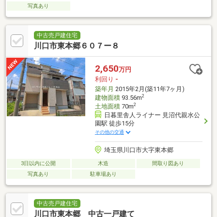
写真あり
中古売戸建住宅
川口市東本郷６０７ー８
2,650
万円
利回り
-
築年月
2015年2月(築11年7ヶ月)
2
建物面積
93.56m
2
土地面積
70m
日暮里舎人ライナー 見沼代親水公
園駅 徒歩15分
その他の交通
埼玉県川口市大字東本郷
3日以内に公開
木造
間取り図あり
写真あり
駐車場あり
中古売戸建住宅
川口市東本郷 中古一戸建て