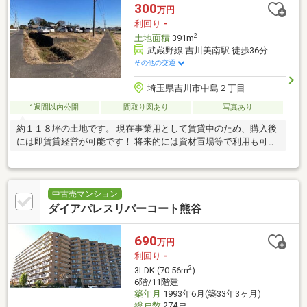
300
万円
利回り
-
2
土地面積
391m
武蔵野線 吉川美南駅 徒歩36分
その他の交通
埼玉県吉川市中島２丁目
1週間以内公開
間取り図あり
写真あり
約１１８坪の土地です。 現在事業用として賃貸中のため、購入後
には即賃貸経営が可能です！ 将来的には資材置場等で利用も可能
です！
中古売マンション
ダイアパレスリバーコート熊谷
690
万円
利回り
-
2
3LDK (70.56m
)
6階/11階建
築年月
1993年6月(築33年3ヶ月)
総戸数
274戸