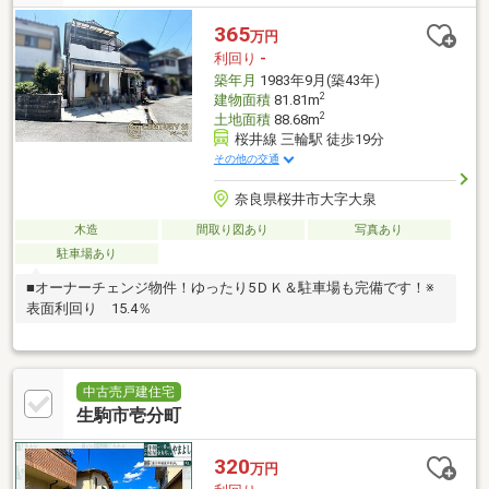
365
万円
利回り
-
築年月
1983年9月(築43年)
2
建物面積
81.81m
2
土地面積
88.68m
桜井線 三輪駅 徒歩19分
その他の交通
奈良県桜井市大字大泉
木造
間取り図あり
写真あり
駐車場あり
■オーナーチェンジ物件！ゆったり5ＤＫ＆駐車場も完備です！※
表面利回り 15.4％
中古売戸建住宅
生駒市壱分町
320
万円