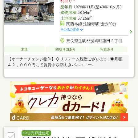
利回り
-
築年月
1976年11月(築49年10ヶ月)
2
建物面積
58.64m
2
土地面積
57.26m
関西本線 法隆寺駅 徒歩28分
その他の交通
奈良県生駒郡斑鳩町龍田３丁目
木造
間取り図あり
写真あり
【オーナーチェンジ物件】◇リフォーム履歴ございます♪◆月額
４２，０００円にて賃貸中◇南向きバルコニー♪
中古売戸建住宅