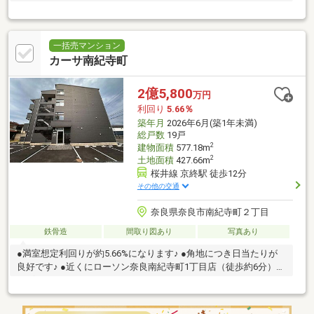
一括売マンション
カーサ南紀寺町
2億5,800
万円
利回り
5.66％
築年月
2026年6月(築1年未満)
総戸数
19戸
2
建物面積
577.18m
2
土地面積
427.66m
桜井線 京終駅 徒歩12分
その他の交通
奈良県奈良市南紀寺町２丁目
鉄骨造
間取り図あり
写真あり
●満室想定利回りが約5.66%になります♪ ●角地につき日当たりが
良好です♪ ●近くにローソン奈良南紀寺町1丁目店（徒歩約6分）が
ございます♪