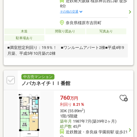
近鉄南大阪線 橿原神宮西口駅 徒歩
8分
その他の交通
奈良県橿原市吉田町
木造
間取り図あり
写真あり
駐車場あり
■満室想定利回り：19.9％！ ■ワンルームアパート2棟■平成4年9
月築、平成5年10月築の2棟
中古売マンション
ノバカネイチＩＩ番館
760
万円
利回り
8.21％
2
3DK (55.89m
)
1階/5階建
築年月
1987年7月(築39年2ヶ月)
総戸数
45戸
近鉄難波・奈良線 学園前駅 徒歩21