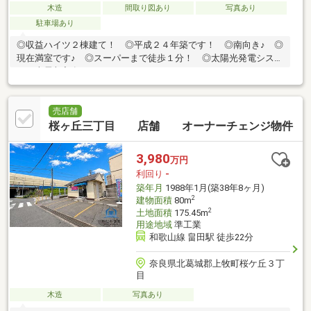
木造
間取り図あり
写真あり
駐車場あり
◎収益ハイツ２棟建て！ ◎平成２４年築です！ ◎南向き♪ ◎
現在満室です♪ ◎スーパーまで徒歩１分！ ◎太陽光発電システ
ムの売電収入有り！
売店舗
桜ヶ丘三丁目 店舗 オーナーチェンジ物件
3,980
万円
利回り
-
築年月
1988年1月(築38年8ヶ月)
2
建物面積
80m
2
土地面積
175.45m
用途地域
準工業
和歌山線 畠田駅 徒歩22分
奈良県北葛城郡上牧町桜ケ丘３丁
目
木造
写真あり