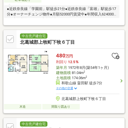
●近鉄奈良線「学園前」駅徒歩21分●近鉄奈良線「富雄」駅徒歩17
分●オーナーチェンジ物件●月額52000円賃貸中●年間収入624000
円●表面利回り8.0%●専有面積55.89m2
中古売戸建住宅
北葛城郡上牧町下牧６丁目
480
万円
利回り
12.5％
築年月
1972年8月(築54年1ヶ月)
2
建物面積
81.04m
2
土地面積
174.06m
和歌山線 畠田駅 徒歩7分
その他の交通
北葛城郡上牧町下牧６丁目
木造
間取り図あり
中古売戸建住宅