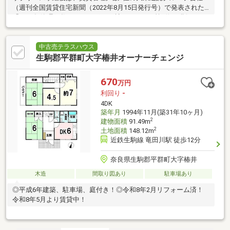
（週刊全国賃貸住宅新聞（2022年8月15日発行号）で発表された
「2022年管理戸数ランキング1083社」において第1位を獲得）が
管理を行い、
中古売テラスハウス
生駒郡平群町大字椿井オーナーチェンジ
670
万円
利回り
-
4DK
築年月
1994年11月(築31年10ヶ月)
2
建物面積
91.49m
2
土地面積
148.12m
近鉄生駒線 竜田川駅 徒歩12分
奈良県生駒郡平群町大字椿井
木造
間取り図あり
駐車場あり
◎平成6年建築、駐車場、庭付き！◎令和8年2月リフォーム済！
令和8年5月より賃貸中！