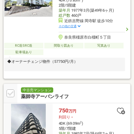
4DK (73.83m
)
2階/5階建
築年月
1977年3月(築49年6ヶ月)
総戸数
460戸
近鉄吉野線 岡寺駅 徒歩10分
その他の交通
奈良県橿原市白橿町５丁目
RC造SRC造
間取り図あり
写真あり
駐車場あり
◆オーナーチェンジ物件（57750円/月）
中古売マンション
薬師寺アーバンライフ
750
万円
利回り
-
2
4DK (69.09m
)
5階/7階建
築年月
1982年7月(築44年2ヶ月)