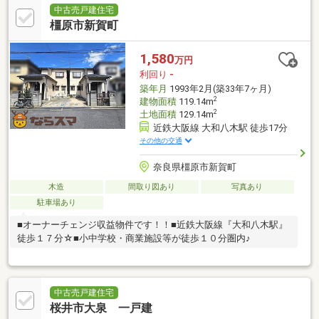
中古売戸建住宅
橿原市新賀町
1,580
万円
利回り
-
築年月
1993年2月(築33年7ヶ月)
2
建物面積
119.14m
2
土地面積
129.14m
近鉄大阪線 大和八木駅 徒歩17分
その他の交通
奈良県橿原市新賀町
木造
間取り図あり
写真あり
駐車場あり
■オーナーチェンジ収益物件です！！■近鉄大阪線『大和八木駅』
徒歩１７分☆■小中学校・商業施設等が徒歩１０分圏内♪
中古売戸建住宅
桜井市大泉 一戸建