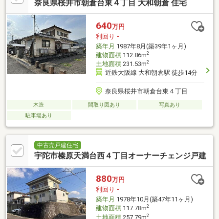
奈良県桜井市朝倉台東４丁目 大和朝倉 住宅
640
万円
利回り
-
築年月
1987年8月(築39年1ヶ月)
2
建物面積
112.86m
2
土地面積
231.53m
近鉄大阪線 大和朝倉駅 徒歩14分
奈良県桜井市朝倉台東４丁目
木造
間取り図あり
写真あり
駐車場あり
中古売戸建住宅
宇陀市榛原天満台西４丁目オーナーチェンジ戸建
880
万円
利回り
-
築年月
1978年10月(築47年11ヶ月)
2
建物面積
117.78m
2
土地面積
257.79m