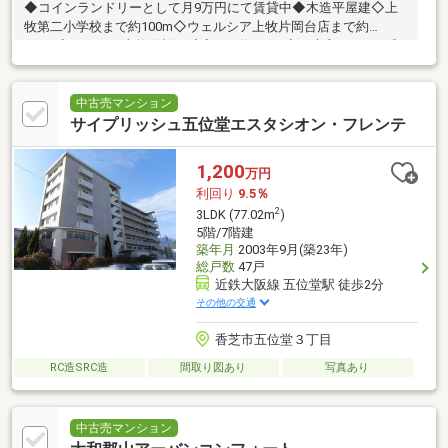
◆コインランドリーとして月9万円にて賃貸中◆木造平屋建◇上
牧第二小学校まで約100m◇ウェルシア上牧片岡台店まで約
400m◇ローソン上牧町桜ヶ丘店まで約350m◇西大和まきのは郵
便局まで約210ｍ
中古売マンション
サイプリッシュ五位堂エスタシオン・フレンテ
1,200
万円
利回り
9.5％
2
3LDK (77.02m
)
5階/7階建
築年月
2003年9月(築23年)
総戸数
47戸
近鉄大阪線 五位堂駅 徒歩2分
その他の交通
香芝市五位堂３丁目
RC造SRC造
間取り図あり
写真あり
中古売マンション