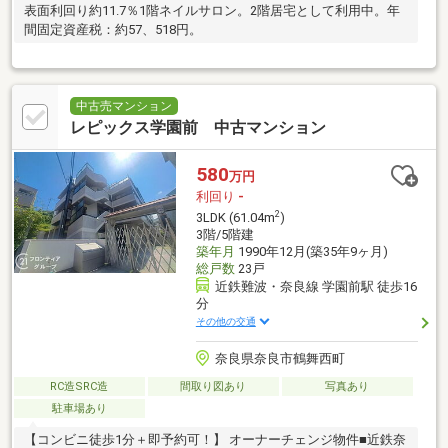
表面利回り約11.7％1階ネイルサロン。2階居宅として利用中。年
間固定資産税：約57、518円。
中古売マンション
レピックス学園前 中古マンション
580
万円
利回り
-
2
3LDK (61.04m
)
3階/5階建
築年月
1990年12月(築35年9ヶ月)
総戸数
23戸
近鉄難波・奈良線 学園前駅 徒歩16
分
その他の交通
奈良県奈良市鶴舞西町
RC造SRC造
間取り図あり
写真あり
駐車場あり
【コンビニ徒歩1分＋即予約可！】 オーナーチェンジ物件■近鉄奈