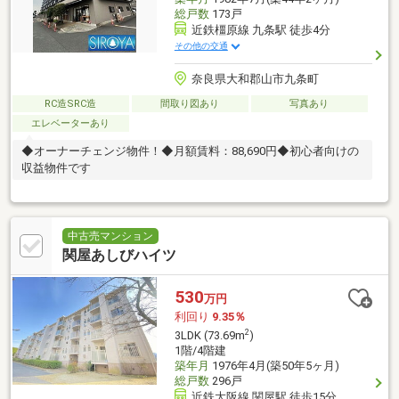
総戸数
173戸
近鉄橿原線 九条駅 徒歩4分
その他の交通
奈良県大和郡山市九条町
RC造SRC造
間取り図あり
写真あり
エレベーターあり
◆オーナーチェンジ物件！◆月額賃料：88,690円◆初心者向けの
収益物件です
中古売マンション
関屋あしびハイツ
530
万円
利回り
9.35％
2
3LDK (73.69m
)
1階/4階建
築年月
1976年4月(築50年5ヶ月)
総戸数
296戸
近鉄大阪線 関屋駅 徒歩15分