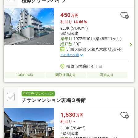
橿原グリーンハイツ
450
万円
利回り
14.66％
2
2LDK (51.48m
)
5階/5階建
築年月
1977年10月(築48年11ヶ月)
総戸数
30戸
近鉄大阪線 大和八木駅 徒歩7分
その他の交通
橿原市内膳町４丁目
RC造SRC造
間取り図あり
写真あり
中古売マンション
チサンマンション斑鳩３番館
1,530
万円
利回り
-
2
3LDK (76.4m
)
4階/5階建