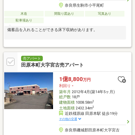
奈良県生駒市小平尾町
木造
間取り図あり
写真あり
駐車場あり
備蓄品を入れることができる床下収納があります。
売アパート
田原本町大字宮古売アパート
1億8,800
万円
利回り
-
築年月
2012年4月(築14年5ヶ月)
総戸数
18戸
2
建物面積
1008.58m
2
土地面積
2432.34m
近鉄橿原線 田原本駅 徒歩19分
その他の交通
奈良県磯城郡田原本町大字宮古