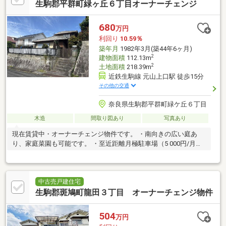
生駒郡平群町緑ヶ丘６丁目オーナーチェンジ
680
万円
利回り
10.59％
築年月
1982年3月(築44年6ヶ月)
2
建物面積
112.13m
2
土地面積
218.39m
近鉄生駒線 元山上口駅 徒歩15分
その他の交通
奈良県生駒郡平群町緑ケ丘６丁目
木造
間取り図あり
写真あり
現在賃貸中・オーナーチェンジ物件です。 ・南向きの広い庭あ
り、家庭菜園も可能です。 ・至近距離月極駐車場（5 000円/月）
あります。
中古売戸建住宅
生駒郡斑鳩町龍田３丁目 オーナーチェンジ物件
504
万円