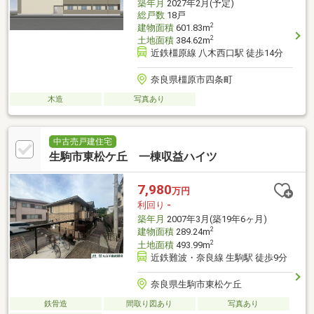
築年月
2027年2月(予定)
総戸数
18戸
2
建物面積
601.83m
2
土地面積
384.62m
近鉄橿原線 八木西口駅 徒歩14分
奈良県橿原市四条町
木造
写真あり
中古売戸建住宅
生駒市東松ケ丘 一棟収益ハイツ
7,980
万円
利回り
-
築年月
2007年3月(築19年6ヶ月)
2
建物面積
289.24m
2
土地面積
493.99m
近鉄難波・奈良線 生駒駅 徒歩9分
奈良県生駒市東松ケ丘
鉄骨造
間取り図あり
写真あり