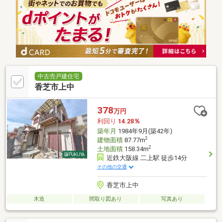
中古売戸建住宅
香芝市上中
378
万円
利回り
14.28％
築年月
1984年9月(築42年)
2
建物面積
87.77m
2
土地面積
158.34m
近鉄大阪線 二上駅 徒歩14分
その他の交通
香芝市上中
木造
間取り図あり
写真あり