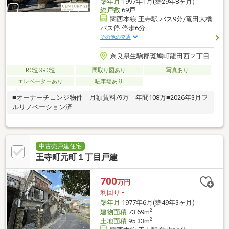
築年月
1997年1月(築29年8ヶ月)
総戸数
69戸
関西本線 王寺駅 バス9分/竜田大橋
バス停 停歩6分
その他の交通
奈良県生駒郡斑鳩町龍田西２丁目
RC造SRC造
間取り図あり
写真あり
エレベーターあり
駐車場あり
■オーナーチェンジ物件 月額賃料/9万 年間108万■2026年3月フ
ルリノベーション済
中古売戸建住宅
王寺町元町１丁目戸建
700
万円
利回り
-
築年月
1977年6月(築49年3ヶ月)
2
建物面積
73.69m
2
土地面積
95.33m