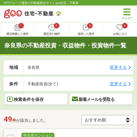
NTTグループ運営の不動産総合サイト goo住宅・不動産
1
0
0
0
最近検索した条件
最近見た物件
保存した条件
お気に入り
奈良県の不動産投資・収益物件・投資物件一覧
地域
変更する
奈良県
条件
変更する
不動産投資(全て)
検索条件を保存
新着メールを受取る
49
件
が該当しました。
中古売マンション