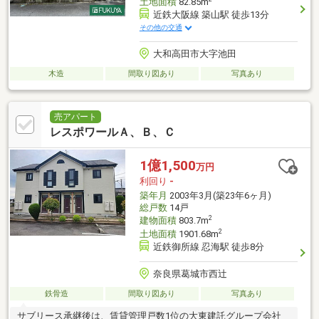
土地面積
82.85m
近鉄大阪線 築山駅 徒歩13分
その他の交通
大和高田市大字池田
木造
間取り図あり
写真あり
売アパート
レスポワールＡ、Ｂ、Ｃ
1億1,500
万円
利回り
-
築年月
2003年3月(築23年6ヶ月)
総戸数
14戸
2
建物面積
803.7m
2
土地面積
1901.68m
近鉄御所線 忍海駅 徒歩8分
奈良県葛城市西辻
鉄骨造
間取り図あり
写真あり
サブリース承継後は、賃貸管理戸数1位の大東建託グループ会社