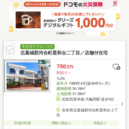
中古売テラスハウス
北葛城郡河合町星和台二丁目／店舗付住宅
750
万円
利回り
-
1LDK
築年月
1980年4月(築46年5ヶ月)
2
建物面積
56.18m
2
土地面積
51.58m
近鉄田原本線 大輪田駅 徒歩9分
奈良県北葛城郡河合町星和台２丁
目
RC造SRC造
間取り図あり
写真あり