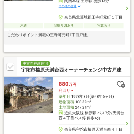
関西本線 王寺駅 徒歩13分
その他の交通
奈良県北葛城郡王寺町元町１丁目
木造
間取り図あり
写真あり
こだわりポイント満載の王寺町元町1丁目戸建。
中古売戸建住宅
宇陀市榛原天満台西オーナーチェンジ中古戸建
880
万円
利回り
-
築年月
1978年3月(築48年6ヶ月)
2
建物面積
108.32m
2
土地面積
247.21m
近鉄大阪線 榛原駅 バス7分/天満台
西４丁目バス停 停歩4分
奈良県宇陀市榛原天満台西４丁目