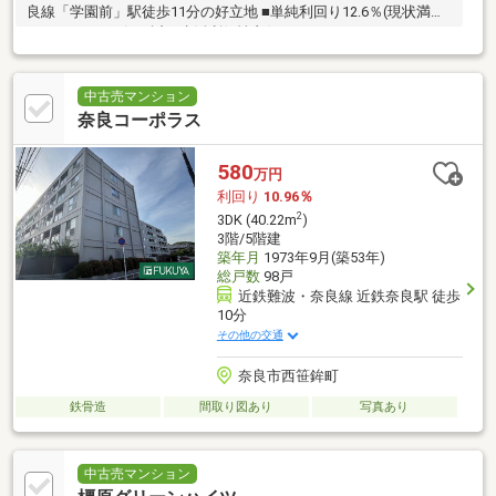
良線「学園前」駅徒歩11分の好立地 ■単純利回り12.6％(現状満室)
■スーパーや銀行が近く生活利便性良好
中古売マンション
奈良コーポラス
580
万円
利回り
10.96％
2
3DK (40.22m
)
3階/5階建
築年月
1973年9月(築53年)
総戸数
98戸
近鉄難波・奈良線 近鉄奈良駅 徒歩
10分
その他の交通
奈良市西笹鉾町
鉄骨造
間取り図あり
写真あり
中古売マンション