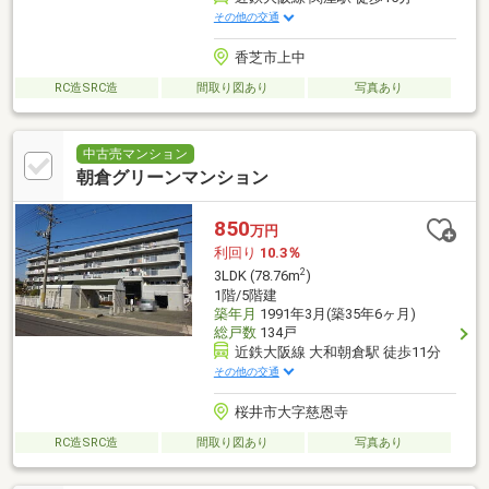
その他の交通
香芝市上中
RC造SRC造
間取り図あり
写真あり
中古売マンション
朝倉グリーンマンション
850
万円
利回り
10.3％
2
3LDK (78.76m
)
1階/5階建
築年月
1991年3月(築35年6ヶ月)
総戸数
134戸
近鉄大阪線 大和朝倉駅 徒歩11分
その他の交通
桜井市大字慈恩寺
RC造SRC造
間取り図あり
写真あり