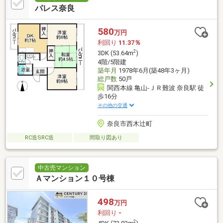
パレス奈良
580
万円
利回り
11.37％
2
3DK (53.64m
)
4階/5階建
築年月
1978年6月(築48年3ヶ月)
総戸数
50戸
関西本線 亀山-ＪＲ難波 奈良駅 徒
歩16分
その他の交通
奈良市西木辻町
RC造SRC造
間取り図あり
中古売マンション
Ａマンション１０号棟
498
万円
利回り
-
2