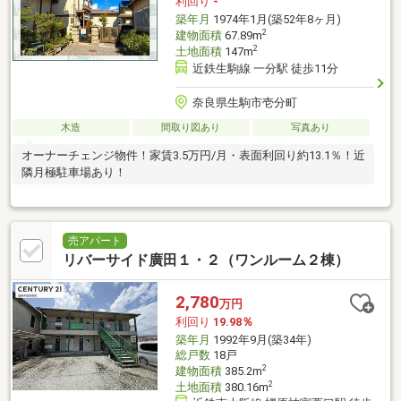
利回り
-
築年月
1974年1月(築52年8ヶ月)
2
建物面積
67.89m
2
土地面積
147m
近鉄生駒線 一分駅 徒歩11分
奈良県生駒市壱分町
木造
間取り図あり
写真あり
オーナーチェンジ物件！家賃3.5万円/月・表面利回り約13.1％！近
隣月極駐車場あり！
売アパート
リバーサイド廣田１・２（ワンルーム２棟）
2,780
万円
利回り
19.98％
築年月
1992年9月(築34年)
総戸数
18戸
2
建物面積
385.2m
2
土地面積
380.16m