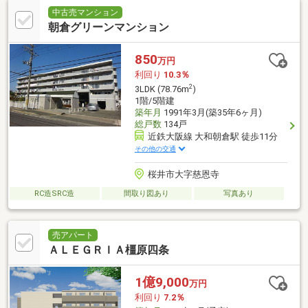
中古売マンション
朝倉グリーンマンション
850
万円
利回り
10.3％
2
3LDK (78.76m
)
1階/5階建
築年月
1991年3月(築35年6ヶ月)
総戸数
134戸
近鉄大阪線 大和朝倉駅 徒歩11分
その他の交通
桜井市大字慈恩寺
RC造SRC造
間取り図あり
写真あり
売アパート
ＡＬＥＧＲＩＡ橿原四条
1億9,000
万円
利回り
7.2％