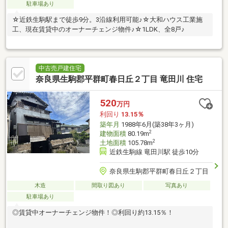
駐車場あり
☆近鉄生駒駅まで徒歩9分。3沿線利用可能♪☆大和ハウス工業施
工、現在賃貸中のオーナーチェンジ物件♪☆1LDK、全8戸♪
中古売戸建住宅
奈良県生駒郡平群町春日丘２丁目 竜田川 住宅
520
万円
利回り
13.15％
築年月
1988年6月(築38年3ヶ月)
2
建物面積
80.19m
2
土地面積
105.78m
近鉄生駒線 竜田川駅 徒歩10分
奈良県生駒郡平群町春日丘２丁目
木造
間取り図あり
写真あり
駐車場あり
◎賃貸中オーナーチェンジ物件！◎利回り約13.15％！