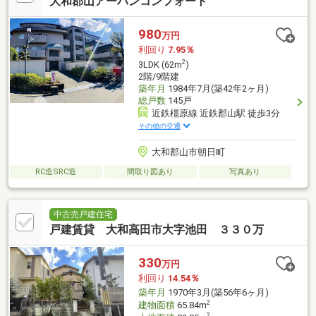
大和郡山アーバンコンフォート
980
万円
利回り
7.95％
2
3LDK (62m
)
2階/9階建
築年月
1984年7月(築42年2ヶ月)
総戸数
145戸
近鉄橿原線 近鉄郡山駅 徒歩3分
その他の交通
大和郡山市朝日町
RC造SRC造
間取り図あり
写真あり
中古売戸建住宅
戸建賃貸 大和高田市大字池田 ３３０万
330
万円
利回り
14.54％
築年月
1970年3月(築56年6ヶ月)
2
建物面積
65.84m
2