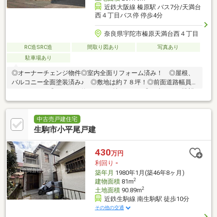
近鉄大阪線 榛原駅 バス7分/天満台
西４丁目バス停 停歩4分
奈良県宇陀市榛原天満台西４丁目
RC造SRC造
間取り図あり
写真あり
駐車場あり
◎オーナーチェンジ物件◎室内全面リフォーム済み！ ◎屋根、
バルコニー全面塗装済み♪ ◎敷地は約７８坪！◎前面道路幅員約
５．８ｍ！ ◎ＬＤＫは約２０．５帖です！ ◎日当たり、眺望
良好の南向きバルコニー！
中古売戸建住宅
生駒市小平尾戸建
430
万円
利回り
-
築年月
1980年1月(築46年8ヶ月)
2
建物面積
81m
2
土地面積
90.89m
近鉄生駒線 南生駒駅 徒歩10分
その他の交通