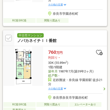
分
その他の交通
奈良市学園赤松町
RC造SRC造
間取り図あり
中古売マンション
ノバカネイチＩＩ番館
760
万円
利回り
-
2
3DK (55.89m
)
1階/5階建
築年月
1987年7月(築39年2ヶ月)
総戸数
-
近鉄難波・奈良線 学園前駅 徒歩21
分
その他の交通
奈良県奈良市学園赤松町
RC造SRC造
間取り図あり
エレベーターあり
駐車場あり