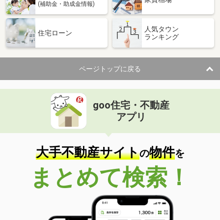
(補助金・助成金情報)
人気タウン
住宅ローン
ランキング
ページトップに戻る
goo住宅・不動産
アプリ
大手不動産サイト
物件
の
を
まとめて検索！