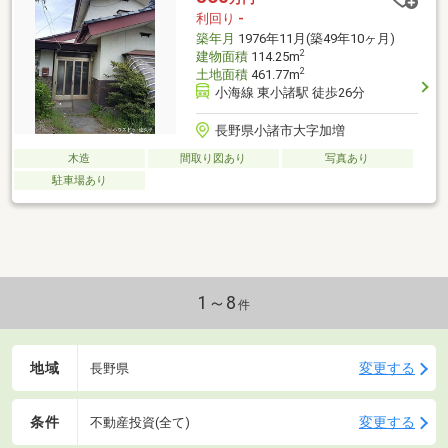
利回り
-
築年月
1976年11月(築49年10ヶ月)
2
建物面積
114.25m
2
土地面積
461.77m
小海線 東小諸駅 徒歩26分
長野県小諸市大字加増
木造
間取り図あり
写真あり
駐車場あり
1～8
件
地域
変更する
長野県
条件
変更する
不動産投資(全て)