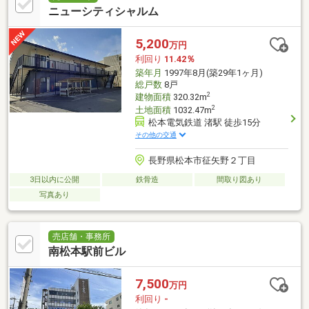
ニューシティシャルム
5,200
万円
利回り
11.42％
築年月
1997年8月(築29年1ヶ月)
総戸数
8戸
2
建物面積
320.32m
2
土地面積
1032.47m
松本電気鉄道 渚駅 徒歩15分
その他の交通
長野県松本市征矢野２丁目
3日以内に公開
鉄骨造
間取り図あり
写真あり
売店舗・事務所
南松本駅前ビル
7,500
万円
利回り
-