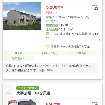
5,200
万円
利回り
-
築年月
1995年7月(築31年2ヶ月)
総戸数
8戸
2
建物面積
315.28m
2
土地面積
1018.11m
しなの鉄道北しなの 牟礼駅 徒歩14
分
長野県上水内郡飯綱町大字牟礼
鉄骨造
間取り図あり
写真あり
駐車場あり
牟礼1ＬＤＫ×4戸が2棟のアパートです。うれしい南向きベラン
ダ、屋外物置付きです。利回り8％
中古売戸建住宅
大字加増 中古戸建
860
万円