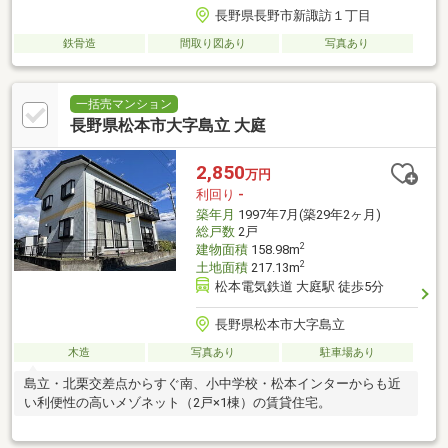
長野県長野市新諏訪１丁目
鉄骨造
間取り図あり
写真あり
一括売マンション
長野県松本市大字島立 大庭
2,850
万円
利回り
-
築年月
1997年7月(築29年2ヶ月)
総戸数
2戸
2
建物面積
158.98m
2
土地面積
217.13m
松本電気鉄道 大庭駅 徒歩5分
長野県松本市大字島立
木造
写真あり
駐車場あり
島立・北栗交差点からすぐ南、小中学校・松本インターからも近
い利便性の高いメゾネット（2戸×1棟）の賃貸住宅。