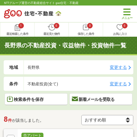
NTTグループ運営の不動産総合サイト goo住宅・不動産
1
0
0
0
最近検索した条件
最近見た物件
保存した条件
お気に入り
長野県の不動産投資・収益物件・投資物件一覧
地域
変更する
長野県
条件
変更する
不動産投資(全て)
検索条件を保存
新着メールを受取る
8
件
が該当しました。
売アパート