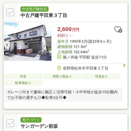
中古売戸建住宅
中古戸建平田東３丁目
2,600
万円
利回り
-
築年月
1993年3月(築33年6ヶ月)
2
建物面積
121.5m
2
土地面積
162.64m
篠ノ井線 平田駅 徒歩11分
長野県松本市平田東３丁目
木造
間取り図あり
写真あり
駐車場あり
ガレージ付きで趣味に幅広く活用可能！小中学校が徒歩15分圏内
でお子様の通学も◎◆駐車3台可◆
売アパート
サンガーデン前坂