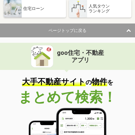
人気タウン
住宅ローン
ランキング
ページトップに戻る
goo住宅・不動産
アプリ
大手不動産サイト
物件
の
を
まとめて検索！