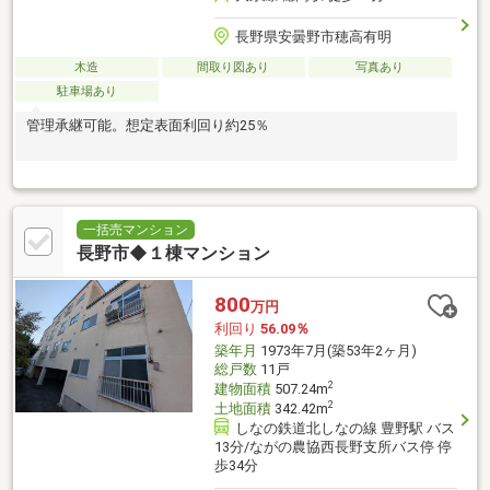
長野県安曇野市穂高有明
木造
間取り図あり
写真あり
駐車場あり
管理承継可能。想定表面利回り約25％
一括売マンション
長野市◆１棟マンション
800
万円
利回り
56.09％
築年月
1973年7月(築53年2ヶ月)
総戸数
11戸
2
建物面積
507.24m
2
土地面積
342.42m
しなの鉄道北しなの線 豊野駅 バス
13分/ながの農協西長野支所バス停 停
歩34分