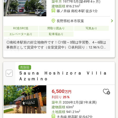
築年月
1977年5月(築49年4ヶ月)
2
建物面積
816.21m
篠ノ井線 南松本駅 徒歩1分
長野県松本市双葉
RC造SRC造
間取り図あり
写真あり
エレベーターあり
駐車場あり
◎南松本駅前の好立地物件です！◎1階～3階は学習塾、4～6階は
事務所として賃貸中です（全室賃貸中）◎表利回り：12.96％◎現
況有姿渡しです。
売別荘
Ｓａｕｎａ Ｈｏｓｈｉｚｏｒａ Ｖｉｌｌａ
Ａｚｕｍｉｎｏ
6,500
万円
利回り
25％
築年月
2026年2月(築1年未満)
2
建物面積
63m
2
土地面積
941.21m
大糸線 穂高駅 徒歩67分