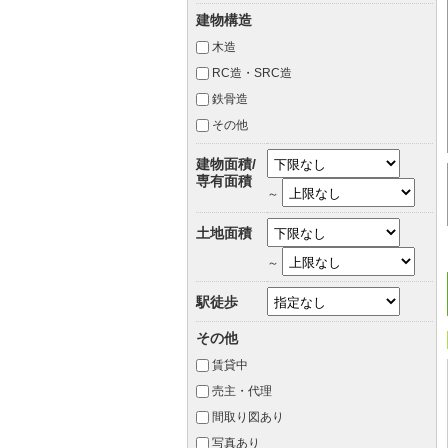
建物構造
木造
RC造・SRC造
鉄骨造
その他
建物面積/
専有面積
～
土地面積
～
駅徒歩
その他
賃貸中
売主・代理
間取り図あり
写真あり