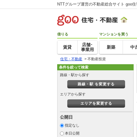
NTTグループ運営の不動産総合サイト goo
借りる
マンションを買う
店舗･
賃貸
新築
中
事業用
住宅・不動産
>
不動産投資
条件を絞って検索
路線・駅から探す
路線・駅 を変更する
エリアから探す
エリアを変更する
公開日
指定なし
本日公開