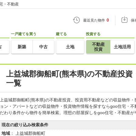
住宅・不動産
0
最近見た物件
保
一戸建てを買う
建てる
投資する
不動産
古
新築
中古
土地
土地活用
投資
上益城郡御船町(熊本県)の不動産投
一覧
上益城郡御船町(熊本県)の不動産投資、投資用不動産などの収益物件
ョン・アパートなどの収益物件・投資物件情報を探すならgoo住宅・
だわり条件から物件を簡単検索。理想の部屋探しをgoo住宅・不動産が
現在の絞り込み検索条件
地域
： 上益城郡御船町