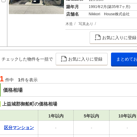
築年月
1991年2月(築35年7ヶ月)
店舗名
Nikkori House株式会社
木造
写真あり
お気に入りに登録
チェックした物件を一括で
お気に入りに登録
まとめて
1
件中
1
件を表示
価格相場
上益城郡御船町の価格相場
1年以内
5年以内
10年以内
区分マンション
-
-
-