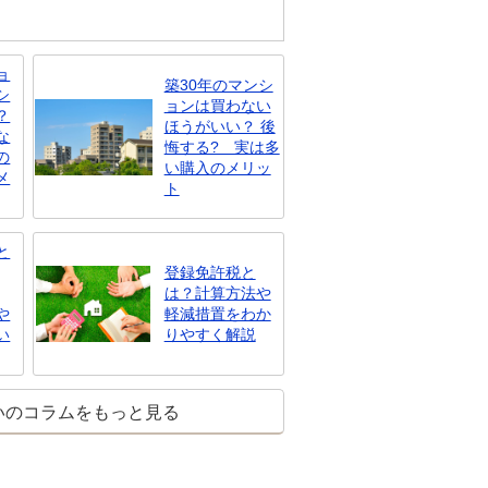
ョ
築30年のマンシ
シ
ョンは買わない
？
ほうがいい？ 後
な
悔する? 実は多
の
い購入のメリッ
メ
ト
と
登録免許税と
は？計算方法や
や
軽減措置をわか
い
りやすく解説
いのコラムをもっと見る