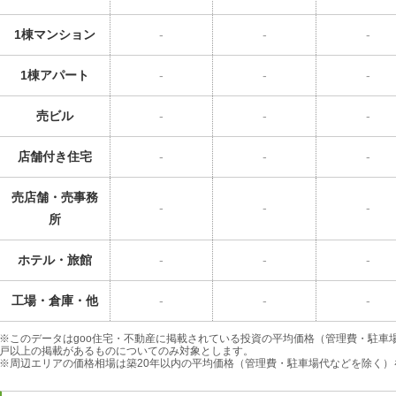
1棟マンション
-
-
-
1棟アパート
-
-
-
売ビル
-
-
-
店舗付き住宅
-
-
-
売店舗・売事務
-
-
-
所
ホテル・旅館
-
-
-
工場・倉庫・他
-
-
-
※このデータはgoo住宅・不動産に掲載されている投資の平均価格（管理費・駐車
戸以上の掲載があるものについてのみ対象とします。
※周辺エリアの価格相場は築20年以内の平均価格（管理費・駐車場代などを除く）