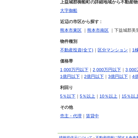
上益城郡御船町の詳細地域から不動産物件
大字御船
近辺の市区から探す :
熊本市東区
｜
熊本市南区
｜下益城郡美里
物件種別
不動産投資(全て)
｜
区分マンション
｜
1
価格帯
1,000万円以下
｜
2,000万円以下
｜
3,00
1億円以下
｜
2億円以下
｜
3億円以下
｜
4
利回り
5％以下
｜
5％以上
｜
10％以上
｜
15％以
その他
売主・代理
｜
賃貸中
情報提供元について
-
不動産情報に関する免責