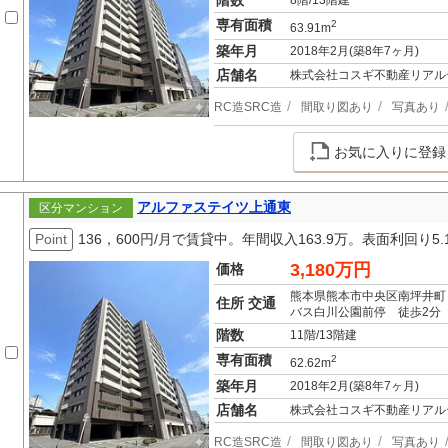
階数
8階/13階建
専有面積
2
63.91m
築年月
2018年2月(築8年7ヶ月)
店舗名
株式会社コスギ不動産リアル
RC造SRC造
間取り図あり
写真あり
お気に入りに登録
アルファステイツ上通東
区分マンション
Point
136，600円/月で賃貸中。年間収入163.9万。表面利回り
3,180万円
価格
熊本県熊本市中央区南坪井町
住所 交通
バス白川公園前停 徒歩2分
階数
11階/13階建
専有面積
2
62.62m
築年月
2018年2月(築8年7ヶ月)
店舗名
株式会社コスギ不動産リアル
RC造SRC造
間取り図あり
写真あり