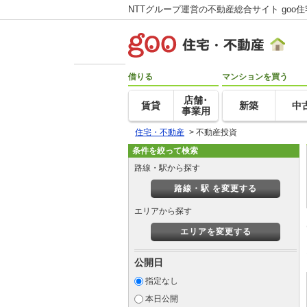
NTTグループ運営の不動産総合サイト goo
借りる
マンションを買う
店舗･
賃貸
新築
中
事業用
住宅・不動産
>
不動産投資
条件を絞って検索
路線・駅から探す
路線・駅 を変更する
エリアから探す
エリアを変更する
公開日
指定なし
本日公開