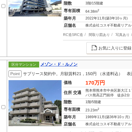
階数
3階/15階建
専有面積
2
64.38m
築年月
2022年11月(築3年10ヶ月)
店舗名
株式会社コスギ不動産リアル
RC造SRC造
間取り図あり
写真あり
お気に入りに登録
メゾン・ド・ルノン
区分マンション
Point
サブリース契約中。月額賃料21，150円 （水道料込） 表面
170万円
価格
熊本県熊本市中央区新大江１
住所 交通
バス熊高正門前停 徒歩2分
階数
1階/5階建
専有面積
2
23.23m
築年月
1989年11月(築36年10ヶ月)
店舗名
株式会社コスギ不動産リアル