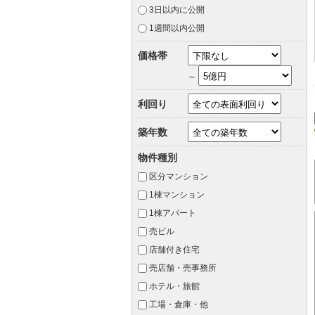
3日以内に公開
1週間以内公開
価格帯
～
利回り
築年数
物件種別
区分マンション
1棟マンション
1棟アパート
売ビル
店舗付き住宅
売店舗・売事務所
ホテル・旅館
工場・倉庫・他