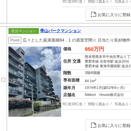
RC造SRC造
間取り図あり
写真あり
お気に入りに登録
帯山パークマンション
区分マンション
Point
広々とした延床面積84．1 の居室空間☆ 日当たり良好物件
950万円
価格
熊本県熊本市中央区帯山１丁
住所 交通
豊肥本線 水前寺駅 徒歩20分
豊肥本線 東海学園前駅 徒歩2
階数
3階/6階建
専有面積
2
84.1m
築年月
1974年1月(築52年8ヶ月)
店舗名
Nikkori House株式会社
RC造SRC造
間取り図あり
写真あり
お気に入りに登録