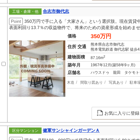
合志市御代志
工場・倉庫・他
Point
350万円で手に入る「大家さん」という選択肢。現在賃貸
表面利回り13.7％の収益物件で、将来のための資産形成を始めま
350万円
価格
熊本県合志市御代志
住所 交通
熊本電気鉄道 御代志駅 徒歩4
建物面積
2
87.16m
築年月
1967年12月(築58年9ヶ月)
店舗名
ハウスドゥ 龍田 タケモト
木造
間取り図あり
写真あり
駐車
お気に入りに登録
健軍サンシャインガーデンＡ
区分マンション