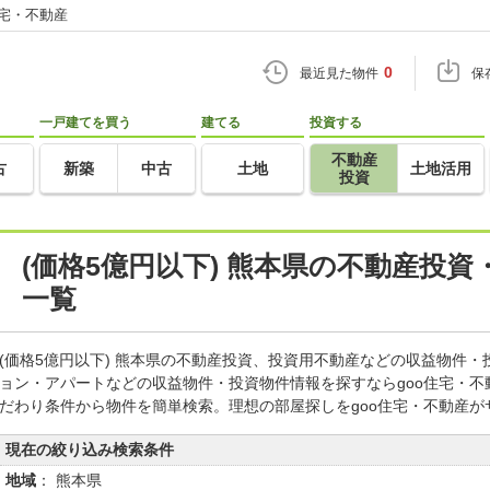
住宅・不動産
0
最近見た物件
保
一戸建てを買う
建てる
投資する
不動産
古
新築
中古
土地
土地活用
投資
(価格5億円以下) 熊本県の不動産投
一覧
(価格5億円以下) 熊本県の不動産投資、投資用不動産などの収益物件
ョン・アパートなどの収益物件・投資物件情報を探すならgoo住宅・
だわり条件から物件を簡単検索。理想の部屋探しをgoo住宅・不動産が
現在の絞り込み検索条件
地域
： 熊本県