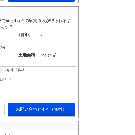
中で毎月4万円の家賃収入が得られます。
せんか？
-
利回り
2分
土地面積
2
406.71m
デンキ株式会社
場あり
お問い合わせする（無料）