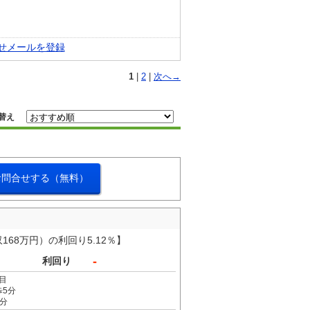
せメールを登録
1
|
2
|
次へ→
替え
お問合せする（無料）
168万円）の利回り5.12％】
-
利回り
目
歩5分
6分