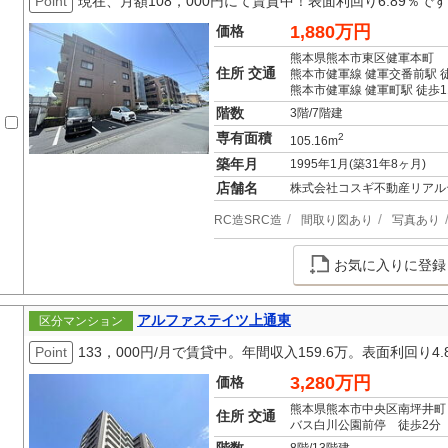
Point
現在、月額108，000円にて賃貸中！表面利回り6.89％です
1,880万円
価格
熊本県熊本市東区健軍本町
住所 交通
熊本市健軍線 健軍交番前駅 
熊本市健軍線 健軍町駅 徒歩1
階数
3階/7階建
専有面積
2
105.16m
築年月
1995年1月(築31年8ヶ月)
店舗名
株式会社コスギ不動産リアル
RC造SRC造
間取り図あり
写真あり
お気に入りに登録
アルファステイツ上通東
区分マンション
Point
133，000円/月で賃貸中。年間収入159.6万。表面利回り
3,280万円
価格
熊本県熊本市中央区南坪井町
住所 交通
バス白川公園前停 徒歩2分