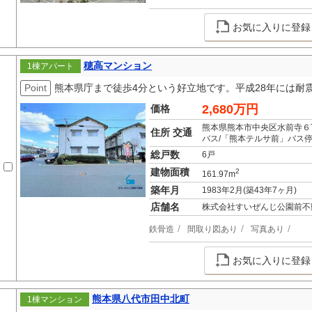
お気に入りに登録
穂高マンション
1棟アパート
Point
熊本県庁まで徒歩4分という好立地です。平成28年には耐
2,680万円
価格
熊本県熊本市中央区水前寺６
住所 交通
バス/「熊本テルサ前」バス停
総戸数
6戸
建物面積
2
161.97m
築年月
1983年2月(築43年7ヶ月)
店舗名
株式会社すいぜんじ公園前不
鉄骨造
間取り図あり
写真あり
お気に入りに登録
熊本県八代市田中北町
1棟マンション