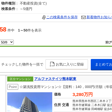
物件種別
： 不動産投資(全て)
検索条件
： ～5億円
この検索条件を保存
新着物件お知ら
58
件中
1～50
件を表示
並び
チェックした物件を一括で
お気に入りに登録
まとめて
アルファステイツ熊本駅東
区分マンション
Point
☆築浅投資用マンション☆【賃料：140，000円/月額（年収
3,280万円
価格
熊本県熊本市西区二本木２丁
住所 交通
熊本市健軍線 二本木口駅 徒
熊本市健軍線 田崎橋駅 徒歩