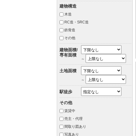
建物構造
木造
RC造・SRC造
鉄骨造
その他
建物面積/
専有面積
～
土地面積
～
駅徒歩
その他
賃貸中
売主・代理
間取り図あり
写真あり