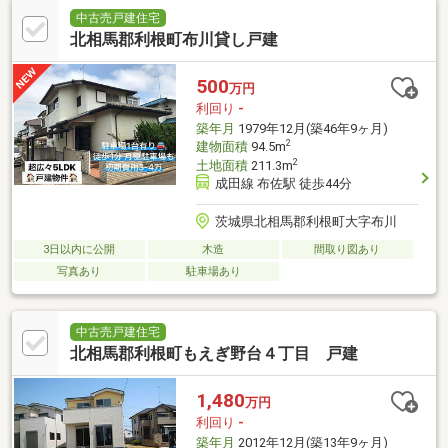
中古売戸建住宅
北相馬郡利根町布川貸し戸建
500
万円
利回り
-
築年月
1979年12月(築46年9ヶ月)
2
建物面積
94.5m
2
土地面積
211.3m
成田線 布佐駅 徒歩44分
茨城県北相馬郡利根町大字布川
3日以内に公開
木造
間取り図あり
写真あり
駐車場あり
中古売戸建住宅
北相馬郡利根町もえぎ野台４丁目 戸建
1,480
万円
利回り
-
築年月
2012年12月(築13年9ヶ月)