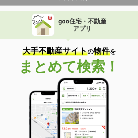
goo住宅・不動産
アプリ
大手不動産サイト
物件
の
を
まとめて検索！