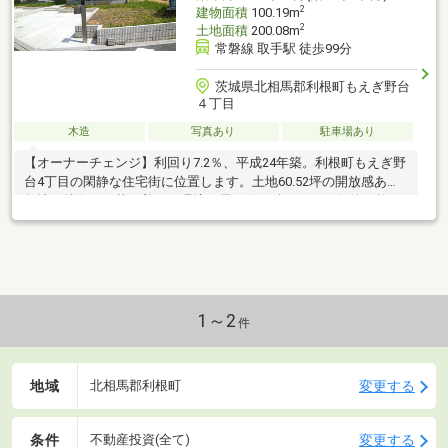
2
建物面積
100.19m
2
土地面積
200.08m
常磐線 取手駅 徒歩99分
茨城県北相馬郡利根町もえぎ野台
４丁目
木造
写真あり
駐車場あり
【オーナーチェンジ】利回り7.2％、平成24年築。利根町もえぎ野
台4丁目の閑静な住宅街に位置します。土地60.52坪の開放感ある
敷地が特徴で、落ち着いた環境で長く住み続けやすい条件が整っ
た物件です。
1～2
件
地域
変更する
北相馬郡利根町
条件
変更する
不動産投資(全て)