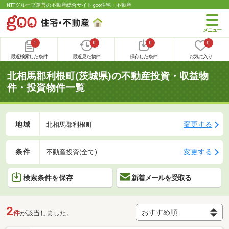
NTTグループ運営の不動産総合サイト goo住宅・不動産
1
0
0
0
最近検索した条件
最近見た物件
保存した条件
お気に入り
北相馬郡利根町(茨城県)の不動産投資・収益物
件・投資物件一覧
地域
変更する
北相馬郡利根町
条件
変更する
不動産投資(全て)
検索条件を保存
新着メールを受取る
2
件
が該当しました。