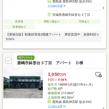
鹿島線 鹿島神宮駅 徒歩39分
その他の交通
茨城県鹿嶋市鉢形台３丁目
鉄骨造
間取り図あり
写真あり
駐車場あり
【香陵住販】軽量鉄骨造2階建アパート 満室賃貸中 表面利回り
9.04％
売アパート
鹿嶋市鉢形台３丁目 アパート Ｄ棟
3,050
万円
利回り
9.08％
築年月
1989年5月(築37年4ヶ月)
総戸数
8戸
2
建物面積
215.06m
2
土地面積
462.82m
鹿島線 鹿島神宮駅 徒歩39分
その他の交通