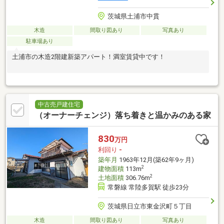
茨城県土浦市中貫
木造
間取り図あり
写真あり
駐車場あり
土浦市の木造2階建新築アパート！満室賃貸中です！
中古売戸建住宅
（オーナーチェンジ）落ち着きと温かみのある家
830
万円
利回り
-
築年月
1963年12月(築62年9ヶ月)
2
建物面積
113m
2
土地面積
306.76m
常磐線 常陸多賀駅 徒歩23分
茨城県日立市東金沢町５丁目
木造
間取り図あり
写真あり