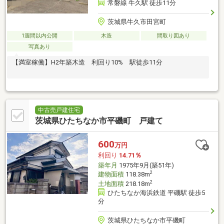
常磐線 牛久駅 徒歩11分
茨城県牛久市田宮町
1週間以内公開
木造
間取り図あり
写真あり
【満室稼働】H2年築木造 利回り10% 駅徒歩11分
中古売戸建住宅
茨城県ひたちなか市平磯町 戸建て
600
万円
利回り
14.71％
築年月
1975年9月(築51年)
2
建物面積
118.38m
2
土地面積
218.18m
ひたちなか海浜鉄道 平磯駅 徒歩5
分
茨城県ひたちなか市平磯町