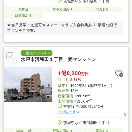
茨城県牛久市刈谷町１丁目
鉄骨造
間取り図あり
写真あり
駐車場あり
☆当日見学・送迎可☆スマートクラブ入会特典あり♪最適な銀行
プランをご提案♪
一括売マンション
水戸市河和田１丁目 売マンション
1億8,000
万円
利回り
8.51％
築年月
1999年8月(築27年1ヶ月)
総戸数
15戸
2
建物面積
1260.9m
2
土地面積
1525.67m
常磐線 赤塚駅 徒歩13分
その他の交通
茨城県水戸市河和田１丁目
RC造SRC造
間取り図あり
写真あり