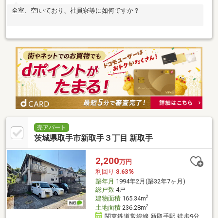
全室、空iいており、社員寮等に如何ですか？
売アパート
茨城県取手市新取手３丁目 新取手
2,200
万円
利回り
8.63％
築年月
1994年2月(築32年7ヶ月)
総戸数
4戸
2
建物面積
165.34m
2
土地面積
236.28m
関東鉄道常総線 新取手駅 徒歩9分