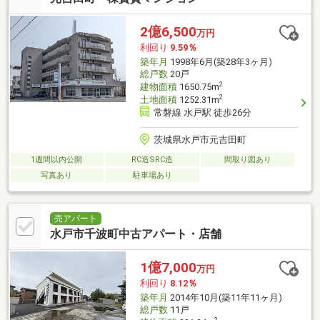
2億6,500
万円
利回り
9.59％
築年月
1998年6月(築28年3ヶ月)
総戸数
20戸
2
建物面積
1650.75m
2
土地面積
1252.31m
常磐線 水戸駅 徒歩26分
茨城県水戸市元吉田町
1週間以内公開
RC造SRC造
間取り図あり
写真あり
駐車場あり
売アパート
水戸市千波町中古アパート・店舗
1億7,000
万円
利回り
8.12％
築年月
2014年10月(築11年11ヶ月)
総戸数
11戸