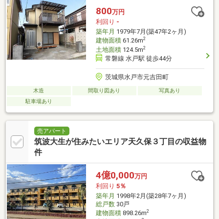
800
万円
利回り
-
築年月
1979年7月(築47年2ヶ月)
2
建物面積
61.26m
2
土地面積
124.5m
常磐線 水戸駅 徒歩44分
茨城県水戸市元吉田町
木造
間取り図あり
写真あり
駐車場あり
売アパート
筑波大生が住みたいエリア天久保３丁目の収益物
件
4億0,000
万円
利回り
5％
築年月
1998年2月(築28年7ヶ月)
総戸数
30戸
2
建物面積
898.26m