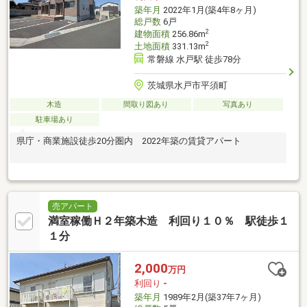
築年月
2022年1月(築4年8ヶ月)
総戸数
6戸
2
建物面積
256.86m
2
土地面積
331.13m
常磐線 水戸駅 徒歩78分
茨城県水戸市平須町
木造
間取り図あり
写真あり
駐車場あり
県庁・商業施設徒歩20分圏内 2022年築の賃貸アパート
売アパート
満室稼働Ｈ２年築木造 利回り１０％ 駅徒歩１
１分
2,000
万円
利回り
-
築年月
1989年2月(築37年7ヶ月)