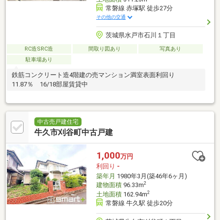
常磐線 赤塚駅 徒歩27分
その他の交通
茨城県水戸市石川１丁目
RC造SRC造
間取り図あり
写真あり
駐車場あり
鉄筋コンクリート造4階建の売マンション満室表面利回り
11.87％ 16/18部屋賃貸中
中古売戸建住宅
牛久市刈谷町中古戸建
1,000
万円
利回り
-
築年月
1980年3月(築46年6ヶ月)
2
建物面積
96.33m
2
土地面積
162.94m
常磐線 牛久駅 徒歩20分