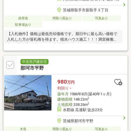
茨城県取手市新取手３丁目
鉄骨造
間取り図あり
写真あり
駐車場あり
【入札物件】価格は最低売却価格です。期日中に最も高い価格で
入札した方が落札権を得ます。積水ハウス施工！！！満室稼働
中！※駐車場1台空きあり。表面利回り約8.6％、全戸駐車場付き。
中古売戸建住宅
那珂市平野
980
万円
利回り
-
築年月
1986年8月(築40年1ヶ月)
2
建物面積
148.22m
2
土地面積
338.26m
水郡線 瓜連駅 徒歩23分
茨城県那珂市平野
木造
間取り図あり
写真あり