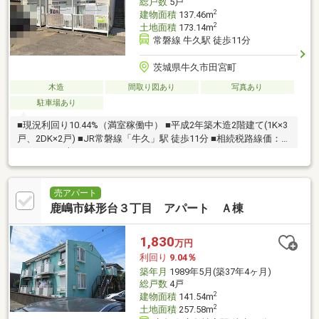
総戸数
5戸
2
建物面積
137.46m
2
土地面積
173.14m
常磐線 牛久駅 徒歩11分
茨城県牛久市田宮町
木造
間取り図あり
写真あり
駐車場あり
■現況利回り10.44%（満室稼働中） ■平成2年築木造2階建て(1K×3
戸、2DK×2戸) ■JR常磐線「牛久」駅 徒歩11分 ■相続税路線価：
33000円/平米
売アパート
鹿嶋市鉢形台３丁目 アパート Ａ棟
1,830
万円
利回り
9.04％
築年月
1989年5月(築37年4ヶ月)
総戸数
4戸
2
建物面積
141.54m
2
土地面積
257.58m