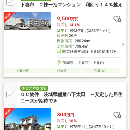
下妻市 ２棟一括マンション 利回り１４％越え
9,500
万円
利回り
14.1％
築年月
1993年8月(築33年1ヶ月)
総戸数
26戸
2
建物面積
1280.26m
2
土地面積
1708.4m
関東鉄道常総線 下妻駅 徒歩27分
茨城県 下妻市 下妻丙
本日公開
鉄骨造
写真あり
中古売戸建住宅
ＯＣ物件 茨城県稲敷市下太田 ～安定した居住
ニーズが期待でき
304
万円
利回り
15％
築年月
1978年11月(築47年10ヶ月)