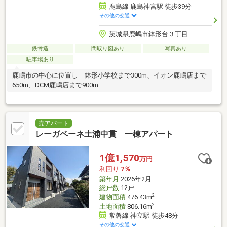
鹿島線 鹿島神宮駅 徒歩39分
その他の交通
茨城県鹿嶋市鉢形台３丁目
鉄骨造
間取り図あり
写真あり
駐車場あり
鹿嶋市の中心に位置し 鉢形小学校まで300m、イオン鹿嶋店まで
650m、DCM鹿嶋店まで900m
売アパート
レーガベーネ土浦中貫 一棟アパート
1億1,570
万円
利回り
7％
築年月
2026年2月
総戸数
12戸
2
建物面積
476.43m
2
土地面積
806.16m
常磐線 神立駅 徒歩48分
その他の交通