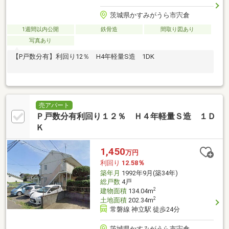
茨城県かすみがうら市宍倉
1週間以内公開
鉄骨造
間取り図あり
写真あり
【P戸数分有】利回り12％ H4年軽量S造 1DK
売アパート
Ｐ戸数分有利回り１２％ Ｈ４年軽量Ｓ造 １Ｄ
Ｋ
1,450
万円
利回り
12.58％
築年月
1992年9月(築34年)
総戸数
4戸
2
建物面積
134.04m
2
土地面積
202.34m
常磐線 神立駅 徒歩24分
茨城県かすみがうら市宍倉