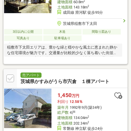
2
建物面積
60.8m
2
土地面積
143.18m
成田線 滑河駅 徒歩95分
茨城県稲敷市下太田
3日以内に公開
木造
間取り図あり
写真あり
駐車場あり
稲敷市下太田エリアは、豊かな緑と穏やかな風土に恵まれた静か
な住宅環境が魅力です。交通量が比較的少なく落ち着いた街並み
で、ゆとりある生活を送ることができます。近隣には日常の買い
物を支えるスーパーや地域の
売アパート
茨城県かすみがうら市宍倉 １棟アパート
1,450
万円
利回り
12.58％
築年月
1992年9月(築34年)
総戸数
4戸
2
建物面積
134.04m
2
土地面積
202.34m
常磐線 神立駅 徒歩24分