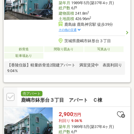
築年月
1989年5月(築37年4ヶ月)
総戸数
6戸
2
建物面積
241.8m
2
土地面積
426.96m
鹿島線 鹿島神宮駅 徒歩39分
その他の交通
茨城県鹿嶋市鉢形台３丁目
鉄骨造
間取り図あり
写真あり
駐車場あり
【香陵住販】軽量鉄骨造2階建アパート 満室賃貸中 表面利回り
9.04％
売アパート
鹿嶋市鉢形台３丁目 アパート Ｃ棟
2,900
万円
利回り
9.06％
築年月
1989年5月(築37年4ヶ月)
総戸数
6戸