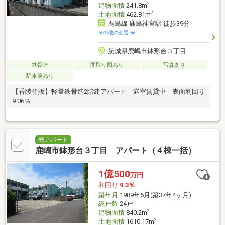
2
建物面積
241.8m
2
土地面積
462.81m
鹿島線 鹿島神宮駅 徒歩39分
その他の交通
茨城県鹿嶋市鉢形台３丁目
鉄骨造
間取り図あり
写真あり
駐車場あり
【香陵住販】軽量鉄骨造2階建アパート 満室賃貸中 表面利回り
9.06％
売アパート
鹿嶋市鉢形台３丁目 アパート（４棟一括）
1億500
万円
利回り
9.3％
築年月
1989年5月(築37年4ヶ月)
総戸数
24戸
2
建物面積
840.2m
2
土地面積
1610.17m