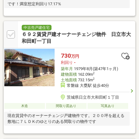
です！満室想定利回り17.17％
中古売戸建住宅
６９２賃貸戸建オーナーチェンジ物件 日立市大
和田町一丁目
730
万円
利回り
-
築年月
1979年8月(築47年1ヶ月)
2
建物面積
162.09m
2
土地面積
732.15m
常磐線 大甕駅 徒歩40分
茨城県日立市大和田町１丁目
木造
間取り図あり
写真あり
現在賃貸中のオーナーチェンジ戸建物件です。２００坪を超える
敷地に７ＬＤＫのゆとりのある間取りの物件です