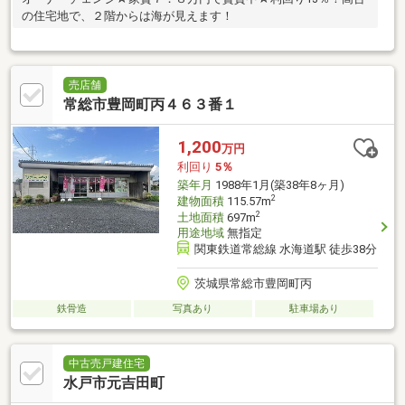
の住宅地で、２階からは海が見えます！
売店舗
常総市豊岡町丙４６３番１
1,200
万円
利回り
5％
築年月
1988年1月(築38年8ヶ月)
2
建物面積
115.57m
2
土地面積
697m
用途地域
無指定
関東鉄道常総線 水海道駅 徒歩38分
茨城県常総市豊岡町丙
鉄骨造
写真あり
駐車場あり
中古売戸建住宅
水戸市元吉田町