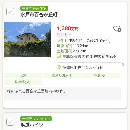
中古売戸建住宅
水戸市百合が丘町
1,380
万円
利回り
-
築年月
1994年1月(築32年8ヶ月)
2
建物面積
119.24m
2
土地面積
273.7m
鹿島臨海鉄道 東水戸駅 徒歩32分
茨城県水戸市百合が丘町
木造
間取り図あり
写真あり
駐車場あり
緑あふれる百合が丘団地内の物件。
一括売マンション
浜道ハイツ