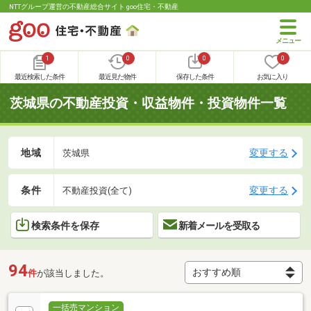
NTTグループ運営の不動産総合サイト goo住宅・不動産
1
0
0
0
最近検索した条件
最近見た物件
保存した条件
お気に入り
茨城県の不動産投資・収益物件・投資物件一覧
地域
変更する
茨城県
条件
変更する
不動産投資(全て)
検索条件を保存
新着メールを受取る
94
件
が該当しました。
一括売マンション