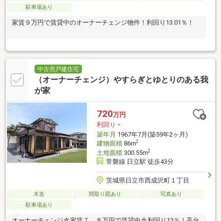
駐車場あり
家賃９万円で賃貸中のオーナーチェンジ物件！利回り13.01％！
中古売戸建住宅
（オーナーチェンジ）やすらぎとゆとりのある我
が家
720
万円
利回り
-
築年月
1967年7月(築59年2ヶ月)
2
建物面積
86m
2
土地面積
300.55m
常磐線 日立駅 徒歩43分
茨城県日立市西成沢町１丁目
木造
間取り図あり
写真あり
駐車場あり
オーナーチェンジ☆家賃７．８万円で賃貸中☆利回り13％！高台