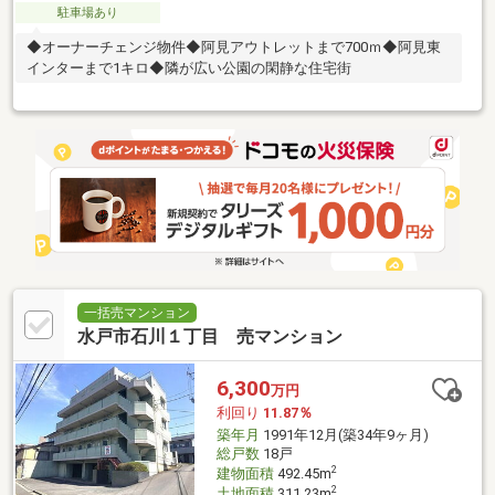
駐車場あり
◆オーナーチェンジ物件◆阿見アウトレットまで700ｍ◆阿見東
インターまで1キロ◆隣が広い公園の閑静な住宅街
一括売マンション
水戸市石川１丁目 売マンション
6,300
万円
利回り
11.87％
築年月
1991年12月(築34年9ヶ月)
総戸数
18戸
2
建物面積
492.45m
2
土地面積
311.23m