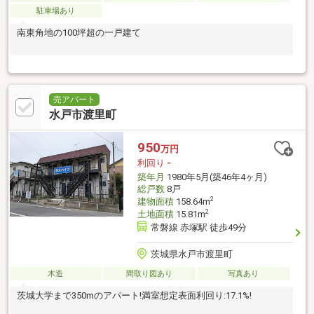
駐車場あり
南東角地の100坪超の一戸建て
売アパート
水戸市渡里町
950
万円
利回り
-
築年月
1980年5月(築46年4ヶ月)
総戸数
8戸
2
建物面積
158.64m
2
土地面積
15.81m
常磐線 赤塚駅 徒歩49分
茨城県水戸市渡里町
木造
間取り図あり
写真あり
茨城大学まで350mのアパート!満室想定表面利回り:17.1%!