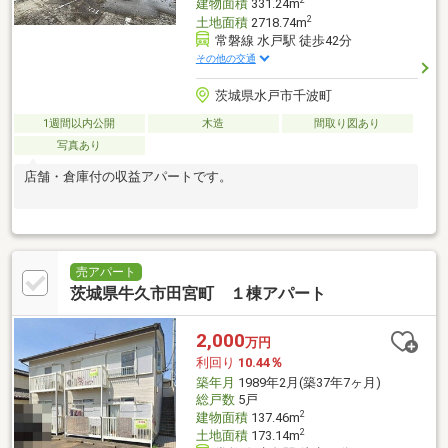
2
建物面積
331.24m
2
土地面積
2718.74m
常磐線 水戸駅 徒歩42分
その他の交通
茨城県水戸市千波町
1週間以内公開
木造
間取り図あり
写真あり
店舗・倉庫付の収益アパートです。
売アパート
茨城県牛久市田宮町 １棟アパート
2,000
万円
利回り
10.44％
築年月
1989年2月(築37年7ヶ月)
総戸数
5戸
2
建物面積
137.46m
2
土地面積
173.14m