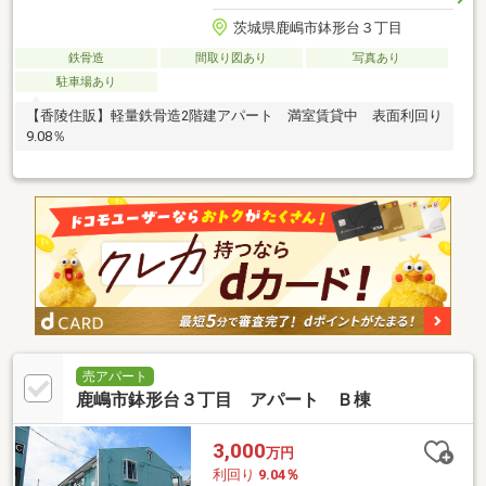
茨城県鹿嶋市鉢形台３丁目
鉄骨造
間取り図あり
写真あり
駐車場あり
【香陵住販】軽量鉄骨造2階建アパート 満室賃貸中 表面利回り
9.08％
売アパート
鹿嶋市鉢形台３丁目 アパート Ｂ棟
3,000
万円
利回り
9.04％