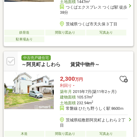
2
土地面積
1447m
つくばエクスプレス つくば駅 徒歩
38分
茨城県つくば市天久保３丁目
鉄骨造
間取り図あり
写真あり
駐車場あり
中古売戸建住宅
～阿見町よしわら 賃貸中物件～
2,300
万円
利回り
-
築年月
2015年7月(築11年2ヶ月)
2
建物面積
105.57m
2
土地面積
232.94m
常磐線 ひたち野うしく駅 8600ｍ
茨城県稲敷郡阿見町よしわら２丁
目
木造
間取り図あり
写真あり