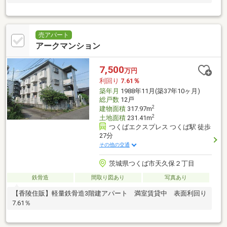
売アパート
アークマンション
7,500
万円
利回り
7.61％
築年月
1988年11月(築37年10ヶ月)
総戸数
12戸
2
建物面積
317.97m
2
土地面積
231.41m
つくばエクスプレス つくば駅 徒歩
27分
その他の交通
茨城県つくば市天久保２丁目
鉄骨造
間取り図あり
写真あり
【香陵住販】軽量鉄骨造3階建アパート 満室賃貸中 表面利回り
7.61％