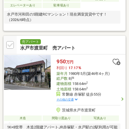
エレベーターあり
駐車場あり
水戸市河和田の5階建RCマンション！現在満室賃貸中です！
（2026/6時点）
売アパート
水戸市渡里町 売アパート
950
万円
利回り
17.17％
築年月
1980年5月(築46年4ヶ月)
総戸数
8戸
2
建物面積
158.64m
2
土地面積
158.64m
常磐線 赤塚駅 徒歩55分
その他の交通
茨城県水戸市渡里町
木造
間取り図あり
写真あり
1K×8世帯 木造2階建アパートJR赤塚駅・水戸駅の2駅利用が可能