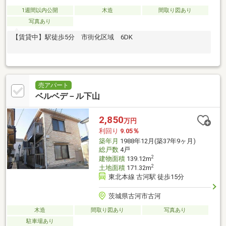
1週間以内公開
木造
間取り図あり
写真あり
【賃貸中】駅徒歩5分 市街化区域 6DK
売アパート
ベルベデ－ル下山
2,850
万円
利回り
9.05％
築年月
1988年12月(築37年9ヶ月)
総戸数
4戸
2
建物面積
139.12m
2
土地面積
171.32m
東北本線 古河駅 徒歩15分
茨城県古河市古河
木造
間取り図あり
写真あり
駐車場あり