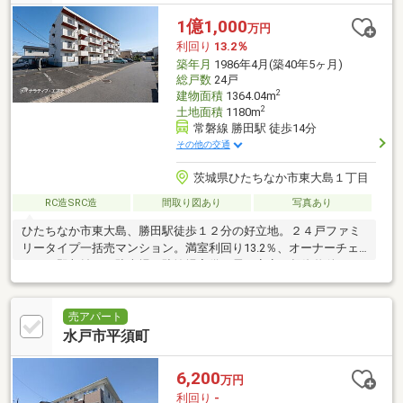
1億1,000
万円
利回り
13.2％
築年月
1986年4月(築40年5ヶ月)
総戸数
24戸
2
建物面積
1364.04m
2
土地面積
1180m
常磐線 勝田駅 徒歩14分
その他の交通
茨城県ひたちなか市東大島１丁目
RC造SRC造
間取り図あり
写真あり
ひたちなか市東大島、勝田駅徒歩１２分の好立地。２４戸ファミ
リータイプ一括売マンション。満室利回り13.2％、オーナーチェ
ンジで即収益可。駐車場・駐輪場完備、需要安定の投資物件。
売アパート
水戸市平須町
6,200
万円
利回り
-