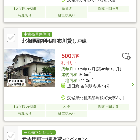
1週間以内公開
鉄骨造
間取り図あり
写真あり
駐車場あり
中古売戸建住宅
北相馬郡利根町布川貸し戸建
500
万円
利回り
-
築年月
1979年12月(築46年9ヶ月)
2
建物面積
94.5m
2
土地面積
211.3m
成田線 布佐駅 徒歩44分
茨城県北相馬郡利根町大字布川
1週間以内公開
木造
間取り図あり
写真あり
駐車場あり
一括売マンション
元吉田町一棟賃貸マンション