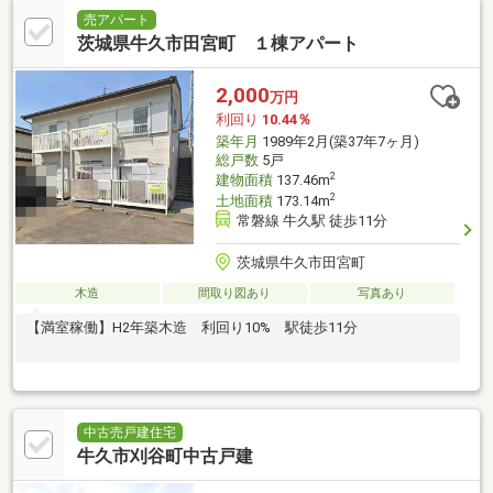
売アパート
茨城県牛久市田宮町 １棟アパート
2,000
万円
利回り
10.44％
築年月
1989年2月(築37年7ヶ月)
総戸数
5戸
2
建物面積
137.46m
2
土地面積
173.14m
常磐線 牛久駅 徒歩11分
茨城県牛久市田宮町
木造
間取り図あり
写真あり
【満室稼働】H2年築木造 利回り10% 駅徒歩11分
中古売戸建住宅
牛久市刈谷町中古戸建