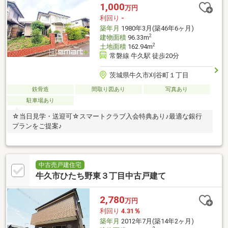
1,000
万円
利回り
-
築年月
1980年3月(築46年6ヶ月)
2
建物面積
96.33m
2
土地面積
162.94m
常磐線 牛久駅 徒歩20分
茨城県牛久市刈谷町１丁目
鉄骨造
間取り図あり
写真あり
駐車場あり
☆当日見学・送迎可☆スマートクラブ入会特典あり♪最適な銀行
プランをご提案♪
中古売戸建住宅
牛久市ひたち野東３丁目中古戸建て
2,780
万円
利回り
4.31％
築年月
2012年7月(築14年2ヶ月)