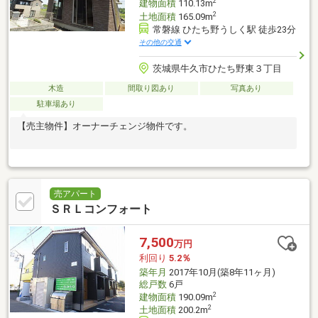
2
建物面積
110.13m
2
土地面積
165.09m
常磐線 ひたち野うしく駅 徒歩23分
その他の交通
茨城県牛久市ひたち野東３丁目
木造
間取り図あり
写真あり
駐車場あり
【売主物件】オーナーチェンジ物件です。
売アパート
ＳＲＬコンフォート
7,500
万円
利回り
5.2％
築年月
2017年10月(築8年11ヶ月)
総戸数
6戸
2
建物面積
190.09m
2
土地面積
200.2m