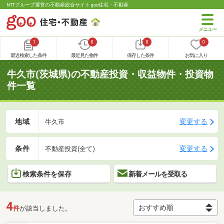
NTTグループ運営の不動産総合サイト goo住宅・不動産
1
0
0
0
最近検索した条件
最近見た物件
保存した条件
お気に入り
牛久市(茨城県)の不動産投資・収益物件・投資物
件一覧
地域
変更する
牛久市
条件
変更する
不動産投資(全て)
検索条件を保存
新着メールを受取る
4
件
が該当しました。