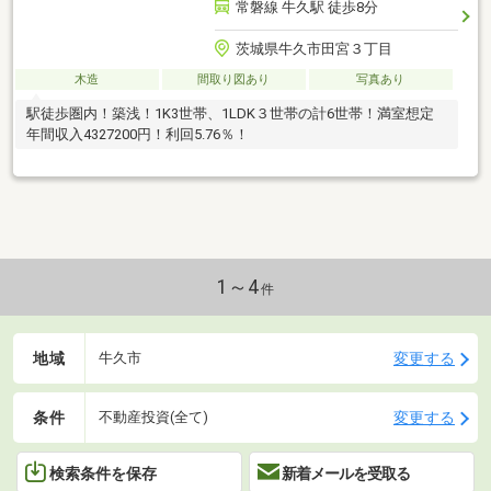
常磐線 牛久駅 徒歩8分
茨城県牛久市田宮３丁目
木造
間取り図あり
写真あり
駅徒歩圏内！築浅！1K3世帯、1LDK３世帯の計6世帯！満室想定
年間収入4327200円！利回5.76％！
1～4
件
地域
変更する
牛久市
条件
変更する
不動産投資(全て)
検索条件を保存
新着メールを受取る