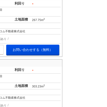
-
利回り
目
土地面積
2
267.75m
コム不動産株式会社
場あり
お問い合わせする（無料）
-
利回り
目
土地面積
2
303.23m
コム不動産株式会社
場あり