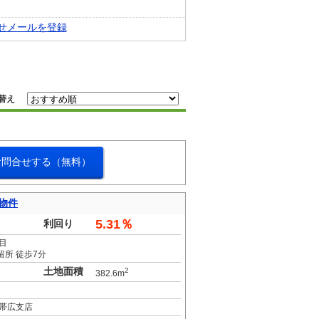
せメールを登録
替え
お問合せする（無料）
物件
5.31％
利回り
目
留所 徒歩7分
土地面積
2
382.6m
帯広支店