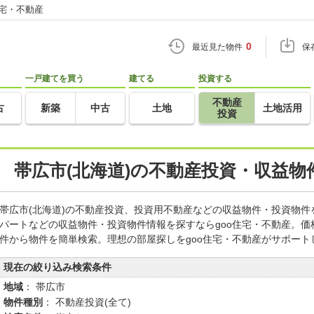
住宅・不動産
0
最近見た物件
保
一戸建てを買う
建てる
投資する
不動産
古
新築
中古
土地
土地活用
投資
帯広市(北海道)の不動産投資・収益物
帯広市(北海道)の不動産投資、投資用不動産などの収益物件・投資物
パートなどの収益物件・投資物件情報を探すならgoo住宅・不動産。
件から物件を簡単検索。理想の部屋探しをgoo住宅・不動産がサポート
現在の絞り込み検索条件
地域
： 帯広市
物件種別
： 不動産投資(全て)