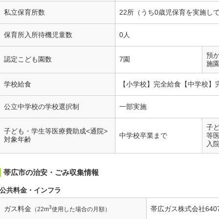
私立保育所数
22所（うち0歳児保育を実施し
保育所入所待機児童数
0人
預
認定こども園数
7園
施
学校給食
【小学校】完全給食【中学校】
公立中学校の学校選択制
一部実施
子
子ども・学生等医療費助成<通院>
中学校卒業まで
等
対象年齢
入
帯広市の治安・ごみ収集情報
公共料金・インフラ
3
ガス料金
帯広ガス株式会社640
（22m
使用した場合の月額）