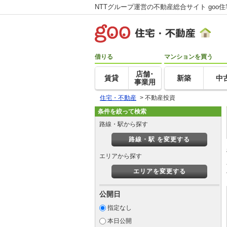
NTTグループ運営の不動産総合サイト goo
借りる
マンションを買う
店舗･
賃貸
新築
中
事業用
住宅・不動産
>
不動産投資
条件を絞って検索
路線・駅から探す
路線・駅 を変更する
エリアから探す
エリアを変更する
公開日
指定なし
本日公開