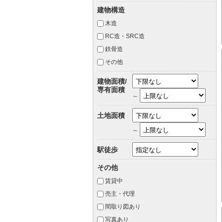
建物構造
木造
RC造・SRC造
鉄骨造
その他
建物面積/
専有面積
～
土地面積
～
駅徒歩
その他
賃貸中
売主・代理
間取り図あり
写真あり