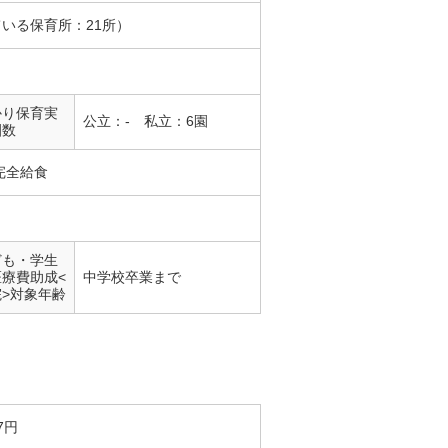
ている保育所：21所）
かり保育実
公立：- 私立：6園
園数
完全給食
ども・学生
医療費助成<
中学校卒業まで
院>対象年齢
7円