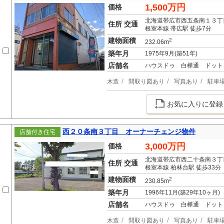
1,500万円
価格
北海道帯広市西五条南１３丁
住所 交通
根室本線 帯広駅 徒歩7分
建物面積
2
232.06m
築年月
1975年9月(築51年)
店舗名
ハウスドゥ 白樺通 ドット
木造
間取り図あり
写真あり
駐車
お気に入りに登録
西２０条南３丁目 オーナーチェンジ物件
店舗付き住宅
3,000万円
価格
北海道帯広市西二十条南３丁
住所 交通
根室本線 柏林台駅 徒歩33分
建物面積
2
230.85m
築年月
1996年11月(築29年10ヶ月)
店舗名
ハウスドゥ 白樺通 ドット
木造
間取り図あり
写真あり
駐車