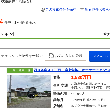
検索条件
： 指定なし
この検索条件を保存
新着物件お知ら
4
件中
1～4
件を表示
並び
チェックした物件を一括で
お気に入りに登録
まとめて
西９条南４１丁目 南東角地 オーナーチェンジ
工場・倉庫・他
1,580万円
価格
北海道帯広市西九条南４１丁
住所 交通
十勝バス「西8南39丁目」停
建物面積
2
138.06m
築年月
1965年8月(築61年1ヶ月)
店舗名
株式会社土屋ホーム不動産 