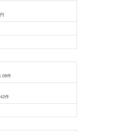
5円
1.08件
.42件