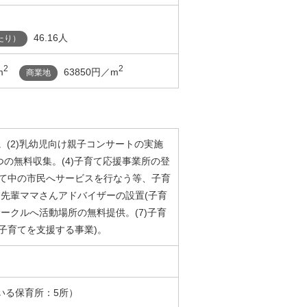
46.16人
たり）
2
2
m
63850円／m
商業地
。(2)乳幼児向け親子コンサートの実施
むつの無料収集。(4)子育て応援事業所の登
育て中の市民へサービスを行なう等、子育
5)先輩ママさんアドバイザーの設置(子育
サークルへ活動場所の無料提供。(7)子育
子育てを支援する事業)。
いる保育所：5所）