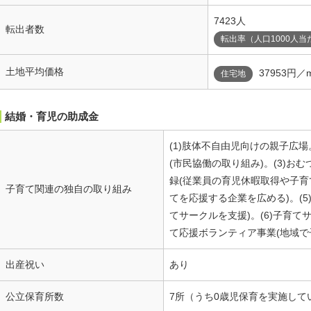
7423人
転出者数
転出率（人口1000人当
土地平均価格
37953円／
住宅地
結婚・育児の助成金
(1)肢体不自由児向けの親子広場
(市民協働の取り組み)。(3)お
録(従業員の育児休暇取得や子
子育て関連の独自の取り組み
てを応援する企業を広める)。(
てサークルを支援)。(6)子育て
て応援ボランティア事業(地域で
出産祝い
あり
公立保育所数
7所（うち0歳児保育を実施して