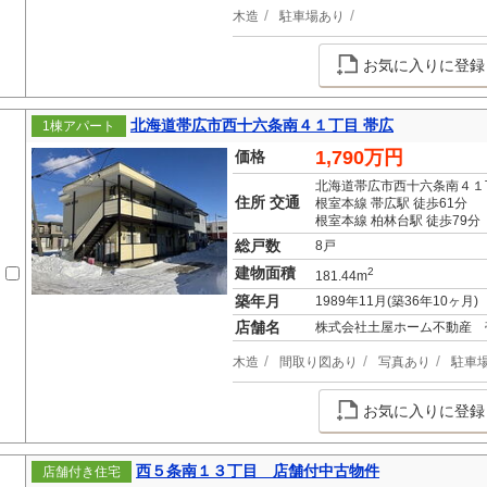
木造
駐車場あり
お気に入りに登録
北海道帯広市西十六条南４１丁目 帯広
1棟アパート
1,790万円
価格
北海道帯広市西十六条南４１
住所 交通
根室本線 帯広駅 徒歩61分
根室本線 柏林台駅 徒歩79分
総戸数
8戸
建物面積
2
181.44m
築年月
1989年11月(築36年10ヶ月)
店舗名
株式会社土屋ホーム不動産 
木造
間取り図あり
写真あり
駐車
お気に入りに登録
西５条南１３丁目 店舗付中古物件
店舗付き住宅