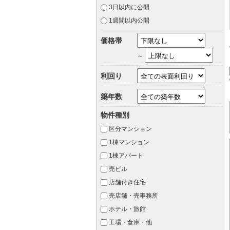
3日以内に公開
1週間以内公開
価格帯
～
利回り
築年数
物件種別
区分マンション
1棟マンション
1棟アパート
売ビル
店舗付き住宅
売店舗・売事務所
ホテル・旅館
工場・倉庫・他