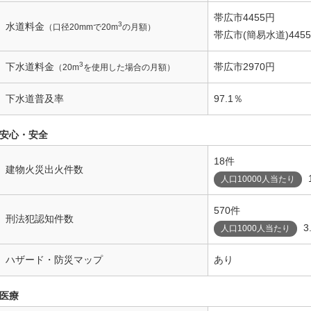
帯広市4455円
3
水道料金
（口径20mmで20m
の月額）
帯広市(簡易水道)445
3
下水道料金
帯広市2970円
（20m
を使用した場合の月額）
下水道普及率
97.1％
安心・安全
18件
建物火災出火件数
人口10000人当たり
570件
刑法犯認知件数
3
人口1000人当たり
ハザード・防災マップ
あり
医療