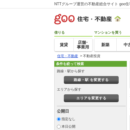
NTTグループ運営の不動産総合サイト goo
借りる
マンションを買う
店舗･
賃貸
新築
中
事業用
住宅・不動産
>
不動産投資
条件を絞って検索
路線・駅から探す
路線・駅 を変更する
エリアから探す
エリアを変更する
公開日
指定なし
本日公開