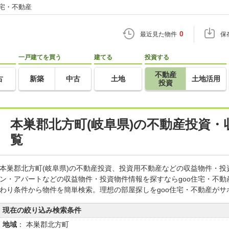
住宅・不動産
0
最近見た物件
保
一戸建てを買う
建てる
投資する
不動産
古
新築
中古
土地
土地活用
投資
本巣郡北方町(岐阜県)の不動産投資
覧
本巣郡北方町(岐阜県)の不動産投資、投資用不動産などの収益物件・
ン・アパートなどの収益物件・投資物件情報を探すならgoo住宅・不
わり条件から物件を簡単検索。理想の部屋探しをgoo住宅・不動産がサ
現在の絞り込み検索条件
地域
： 本巣郡北方町