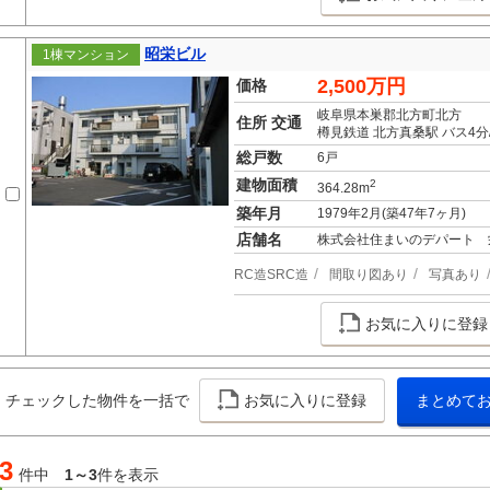
昭栄ビル
1棟マンション
2,500万円
価格
岐阜県本巣郡北方町北方
住所 交通
樽見鉄道 北方真桑駅 バス4分
総戸数
6戸
建物面積
2
364.28m
築年月
1979年2月(築47年7ヶ月)
店舗名
株式会社住まいのデパート 
RC造SRC造
間取り図あり
写真あり
お気に入りに登録
チェックした物件を一括で
お気に入りに登録
まとめて
3
件中
1～3
件を表示