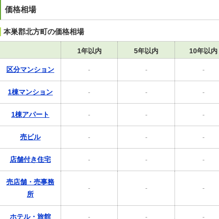
価格相場
本巣郡北方町の価格相場
1年以内
5年以内
10年以内
区分マンション
-
-
-
1棟マンション
-
-
-
1棟アパート
-
-
-
売ビル
-
-
-
店舗付き住宅
-
-
-
売店舗・売事務
-
-
-
所
ホテル・旅館
-
-
-