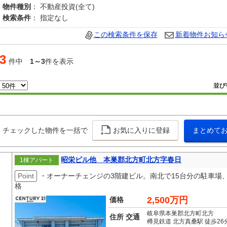
物件種別
： 不動産投資(全て)
検索条件
： 指定なし
この検索条件を保存
新着物件お知ら
3
件中
1～3
件を表示
並び
チェックした物件を一括で
お気に入りに登録
まとめて
昭栄ビル他 本巣郡北方町北方字春日
1棟アパート
Point
・オーナーチェンジの3階建ビル。南北で15台分の駐車場、南
格
2,500万円
価格
岐阜県本巣郡北方町北方
住所 交通
樽見鉄道 北方真桑駅 徒歩26