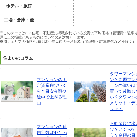
ホテル・旅館
-
-
-
工場・倉庫・他
-
-
-
※このデータはgoo住宅・不動産に掲載されている投資の平均価格（管理費・駐車
戸以上の掲載があるものについてのみ対象とします。
※周辺エリアの価格相場は築20年以内の平均価格（管理費・駐車場代などを除く）
住まいのコラム
タワーマンシ
マンションの固
ンと高層マン
定資産税はいく
ョンの違いは
ら？目安金額や
買って後悔し
途中で上がる理
い？タワマン
由
メリット・デ
リット
不動産取得税
マンションの耐
は？いくら払
用年数は47年っ
う？金額の目