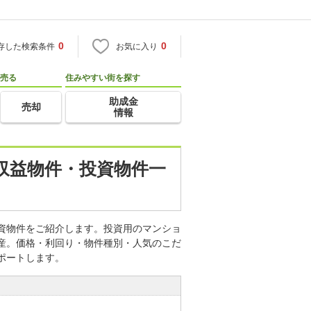
0
0
存した検索条件
お気に入り
売る
住みやすい街を探す
助成金
売却
情報
・収益物件・投資物件一
投資物件をご紹介します。投資用のマンショ
動産。価格・利回り・物件種別・人気のこだ
ポートします。