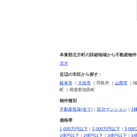
本巣郡北方町の詳細地域から不動産物件を
北方
近辺の市区から探す :
岐阜市
｜
大垣市
｜羽島市 ｜
山県市
｜瑞
町 ｜揖斐郡池田町
物件種別
不動産投資(全て)
｜
区分マンション
｜
1
価格帯
1,000万円以下
｜
2,000万円以下
｜
3,00
1億円以下
｜
2億円以下
｜
3億円以下
｜
4