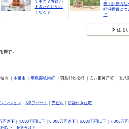
て本当？寿命が
安・計算方法
すぎたら住めな
軽減措置につ
くなる？
て
住ま
探す :
穂市 ｜
本巣市
｜
羽島郡岐南町
｜羽島郡笠松町 ｜安八郡神戸町 ｜安八
棟マンション
｜
1棟アパート
｜
売ビル
｜
店舗付き住宅
0万円以下
｜
4,000万円以下
｜
5,000万円以下
｜
6,000万円以下
｜
7,000万
億円以下
｜
5億円以下