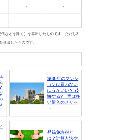
-
-
-
-
場代などを除く）を算出したものです。ただし3
を算出したものです。
ョ
築30年のマンシ
シ
ョンは買わない
？
ほうがいい？ 後
な
悔する? 実は多
の
い購入のメリッ
メ
ト
と
登録免許税と
は？計算方法や