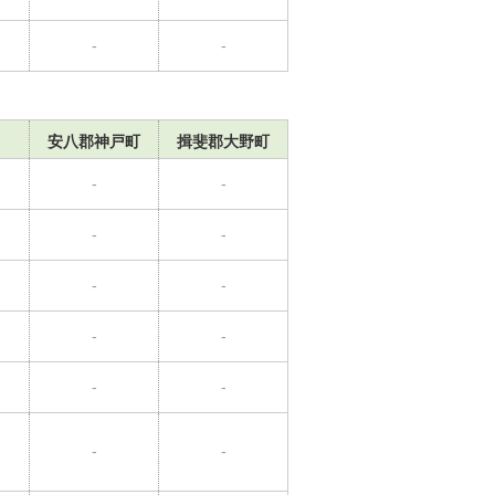
-
-
安八郡神戸町
揖斐郡大野町
-
-
-
-
-
-
-
-
-
-
-
-