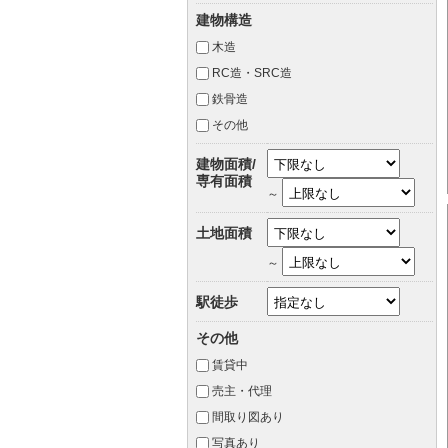
建物構造
木造
RC造・SRC造
鉄骨造
その他
建物面積/
専有面積
～
土地面積
～
駅徒歩
その他
賃貸中
売主・代理
間取り図あり
写真あり