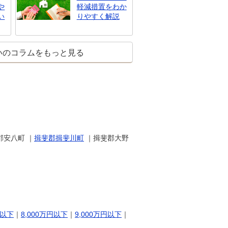
や
軽減措置をわか
い
りやすく解説
いのコラムをもっと見る
郡安八町 ｜
揖斐郡揖斐川町
｜揖斐郡大野
円以下
｜
8,000万円以下
｜
9,000万円以下
｜