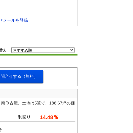
せメールを登録
替え
お問合せする（無料）
側古屋、土地は5筆で、188.67坪の価
14.48％
利回り
分