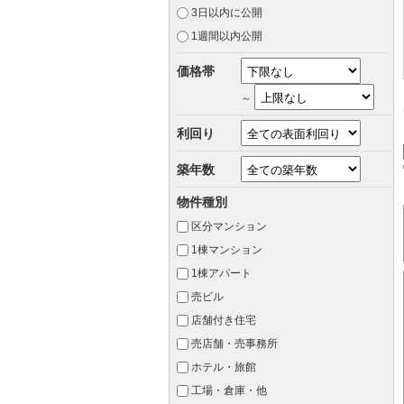
3日以内に公開
1週間以内公開
価格帯
～
利回り
築年数
物件種別
区分マンション
1棟マンション
1棟アパート
売ビル
店舗付き住宅
売店舗・売事務所
ホテル・旅館
工場・倉庫・他