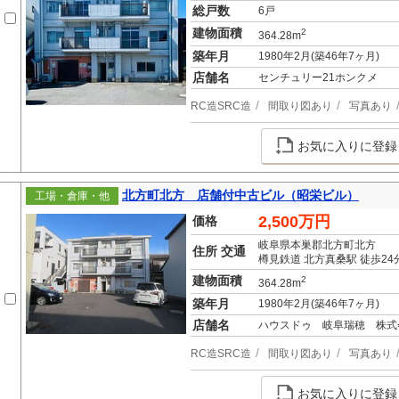
総戸数
6戸
建物面積
2
364.28m
築年月
1980年2月(築46年7ヶ月)
店舗名
センチュリー21ホンクメ
RC造SRC造
間取り図あり
写真あり
お気に入りに登録
北方町北方 店舗付中古ビル（昭栄ビル）
工場・倉庫・他
2,500万円
価格
岐阜県本巣郡北方町北方
住所 交通
樽見鉄道 北方真桑駅 徒歩24
建物面積
2
364.28m
築年月
1980年2月(築46年7ヶ月)
店舗名
ハウスドゥ 岐阜瑞穂 株式
RC造SRC造
間取り図あり
写真あり
お気に入りに登録