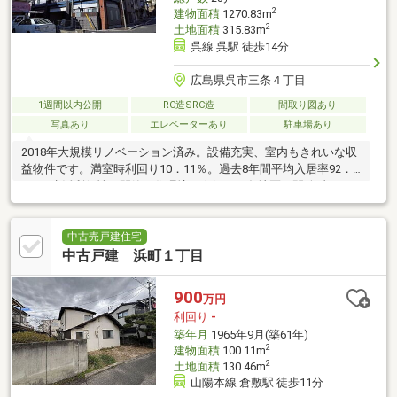
2
建物面積
1270.83m
2
土地面積
315.83m
呉線 呉駅 徒歩14分
広島県呉市三条４丁目
1週間以内公開
RC造SRC造
間取り図あり
写真あり
エレベーターあり
駐車場あり
2018年大規模リノベーション済み。設備充実、室内もきれいな収
益物件です。満室時利回り10．11％。過去8年間平均入居率92．
3％。生活利便性と閑静な住環境で人気の三条地区。開放感あふれ
る3方道路。
中古売戸建住宅
中古戸建 浜町１丁目
900
万円
利回り
-
築年月
1965年9月(築61年)
2
建物面積
100.11m
2
土地面積
130.46m
山陽本線 倉敷駅 徒歩11分