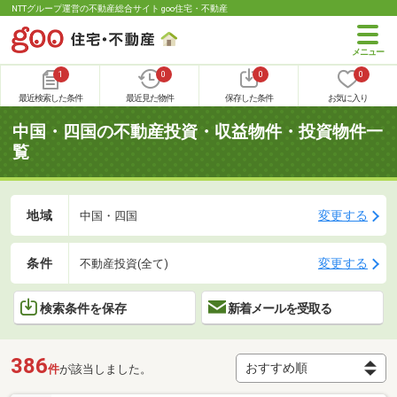
NTTグループ運営の不動産総合サイト goo住宅・不動産
1
0
0
0
最近検索した条件
最近見た物件
保存した条件
お気に入り
中国・四国の不動産投資・収益物件・投資物件一
覧
地域
変更する
中国・四国
条件
変更する
不動産投資(全て)
検索条件を保存
新着メールを受取る
386
件
が該当しました。