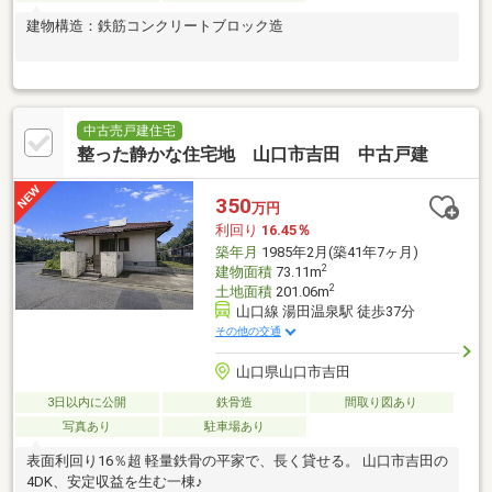
建物構造：鉄筋コンクリートブロック造
中古売戸建住宅
整った静かな住宅地 山口市吉田 中古戸建
350
万円
利回り
16.45％
築年月
1985年2月(築41年7ヶ月)
2
建物面積
73.11m
2
土地面積
201.06m
山口線 湯田温泉駅 徒歩37分
その他の交通
山口県山口市吉田
3日以内に公開
鉄骨造
間取り図あり
写真あり
駐車場あり
表面利回り16％超 軽量鉄骨の平家で、長く貸せる。 山口市吉田の
4DK、安定収益を生む一棟♪