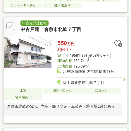
エレベーターあり
駐車場あり
中古売戸建住宅
中古戸建 倉敷市北畝７丁目
550
万円
利回り
-
築年月
1968年3月(築58年6ヶ月)
2
建物面積
132.74m
2
土地面積
125.09m
水島臨海鉄道 弥生駅 徒歩13分
岡山県倉敷市北畝７丁目
木造
間取り図あり
写真あり
駐車場あり
倉敷市北畝の5DK、内装一部リフォーム済み・駐車場2台分あり