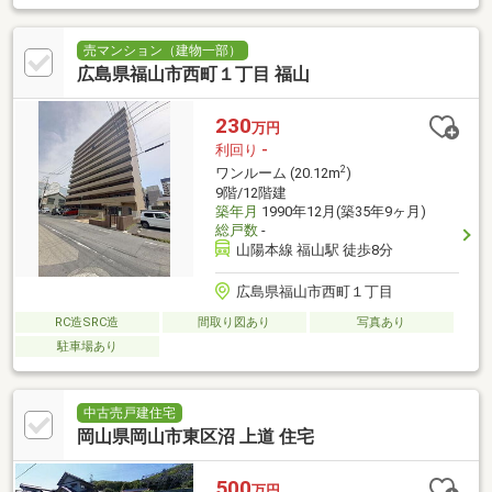
売マンション（建物一部）
広島県福山市西町１丁目 福山
230
万円
利回り
-
2
ワンルーム (20.12m
)
9階/12階建
築年月
1990年12月(築35年9ヶ月)
総戸数
-
山陽本線 福山駅 徒歩8分
広島県福山市西町１丁目
RC造SRC造
間取り図あり
写真あり
駐車場あり
中古売戸建住宅
岡山県岡山市東区沼 上道 住宅
500
万円