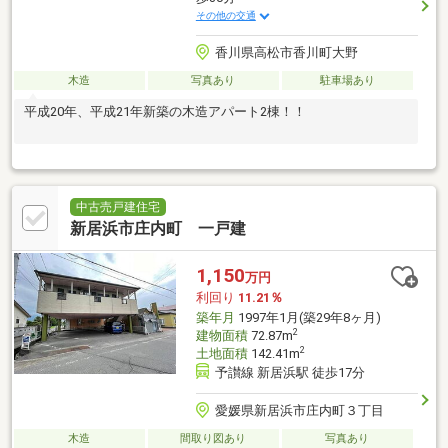
その他の交通
香川県高松市香川町大野
木造
写真あり
駐車場あり
平成20年、平成21年新築の木造アパート2棟！！
中古売戸建住宅
新居浜市庄内町 一戸建
1,150
万円
利回り
11.21％
築年月
1997年1月(築29年8ヶ月)
2
建物面積
72.87m
2
土地面積
142.41m
予讃線 新居浜駅 徒歩17分
愛媛県新居浜市庄内町３丁目
木造
間取り図あり
写真あり