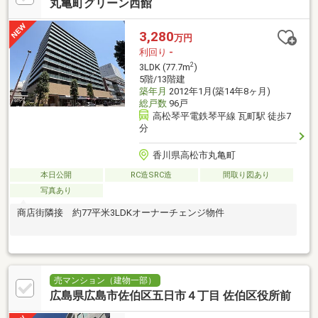
丸亀町グリーン西館
3,280
万円
利回り
-
2
3LDK (77.7m
)
5階/13階建
築年月
2012年1月(築14年8ヶ月)
総戸数
96戸
高松琴平電鉄琴平線 瓦町駅 徒歩7
分
香川県高松市丸亀町
本日公開
RC造SRC造
間取り図あり
写真あり
商店街隣接 約77平米3LDKオーナーチェンジ物件
売マンション（建物一部）
広島県広島市佐伯区五日市４丁目 佐伯区役所前