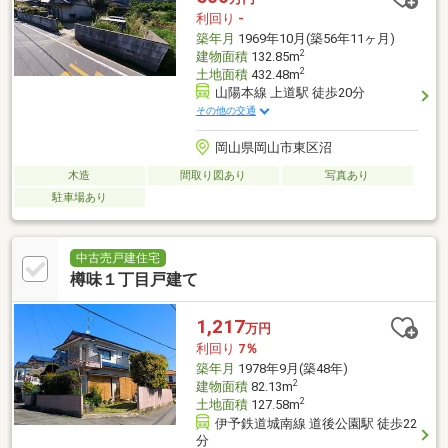
利回り
-
築年月
1969年10月(築56年11ヶ月)
2
建物面積
132.85m
2
土地面積
432.48m
山陽本線 上道駅 徒歩20分
その他の交通
岡山県岡山市東区沼
木造
間取り図あり
写真あり
駐車場あり
中古売戸建住宅
樽味１丁目戸建て
1,217
万円
利回り
7％
築年月
1978年9月(築48年)
2
建物面積
82.13m
2
土地面積
127.58m
伊予鉄道城南線 道後公園駅 徒歩22
分