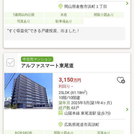
岡山県倉敷市浜町１丁目
1週間以内公開
木造
間取り図あり
写真あり
駐車場あり
“すぐ収益化”できる戸建投資、出ました！
中古売マンション
アルファスマート東尾道
3,150
万円
利回り
-
2
2SLDK (61.18m
)
10階/10階建
築年月
2025年5月(築1年4ヶ月)
総戸数
63戸
山陽本線 東尾道駅 徒歩7分
広島県尾道市高須町
RC造SRC造
間取り図あり
写真あり