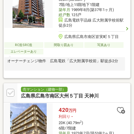
7階/地上15階地下1階建
築年月
1989年8月(築37年1ヶ月)
総戸数
125戸
広島電鉄宇品線 広大附属学校前駅
徒歩2分
広島県広島市南区皆実町５丁目
RC造SRC造
間取り図あり
写真あり
エレベーターあり
オーナーチェンジ物件 広島電鉄「広大附属学校前」駅徒歩2分
売マンション（建物一部）
広島県広島市南区大州５丁目 天神川
420
万円
利回り
-
2
2DK (40.79m
)
6階/7階建
築年月
1973年7月(築53年2ヶ月)