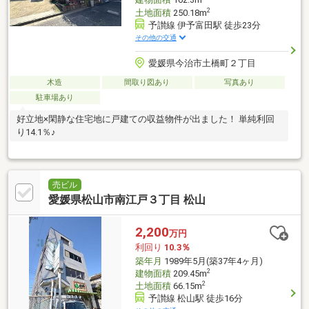
建物面積
162.3m
2
土地面積
250.18m
予讃線 伊予富田駅 徒歩23分
その他の交通
愛媛県今治市土橋町２丁目
木造
間取り図あり
写真あり
駐車場あり
好立地×閑静な住宅地に戸建ての収益物件が出ました！ 単純利回
り14.1％♪
売ビル
愛媛県松山市南江戸３丁目 松山
2,200
万円
利回り
10.3％
築年月
1989年5月(築37年4ヶ月)
2
建物面積
209.45m
2
土地面積
66.15m
予讃線 松山駅 徒歩16分