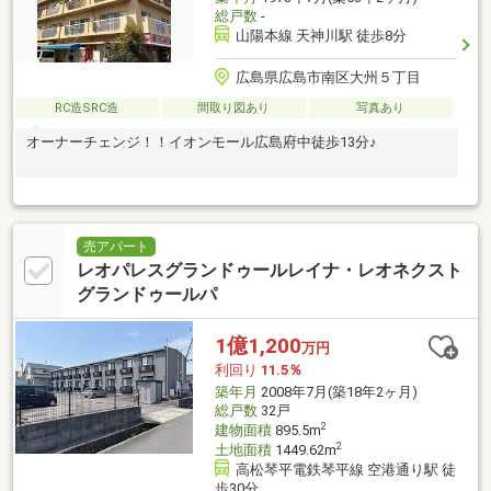
総戸数
-
山陽本線 天神川駅 徒歩8分
広島県広島市南区大州５丁目
RC造SRC造
間取り図あり
写真あり
オーナーチェンジ！！イオンモール広島府中徒歩13分♪
売アパート
レオパレスグランドゥールレイナ・レオネクスト
グランドゥールパ
1億1,200
万円
利回り
11.5％
築年月
2008年7月(築18年2ヶ月)
総戸数
32戸
2
建物面積
895.5m
2
土地面積
1449.62m
高松琴平電鉄琴平線 空港通り駅 徒
歩30分