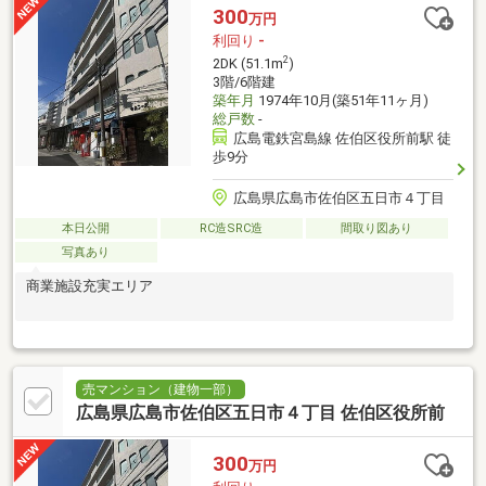
300
万円
利回り
-
2
2DK (51.1m
)
3階/6階建
築年月
1974年10月(築51年11ヶ月)
総戸数
-
広島電鉄宮島線 佐伯区役所前駅 徒
歩9分
広島県広島市佐伯区五日市４丁目
本日公開
RC造SRC造
間取り図あり
写真あり
商業施設充実エリア
売マンション（建物一部）
広島県広島市佐伯区五日市４丁目 佐伯区役所前
300
万円