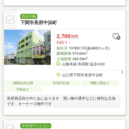
売その他
下関市長府中浜町
2,700
万円
利回り
-
築年月
1978年7月(築48年2ヶ月)
2
建物面積
974.66m
2
土地面積
284.59m
山陽本線 長府駅 徒歩34分
山口県下関市長府中浜町
1週間以内公開
RC造SRC造
間取り図あり
写真あり
長府商店街の中にあにあります、買い物や通学などに便利な立地
です、オーナーズ物件です
中古売マンション