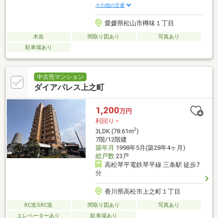
その他の交通
愛媛県松山市樽味１丁目
木造
間取り図あり
写真あり
駐車場あり
中古売マンション
ダイアパレス上之町
1,200
万円
利回り
-
2
3LDK (78.61m
)
7階/12階建
築年月
1998年5月(築28年4ヶ月)
総戸数
23戸
高松琴平電鉄琴平線 三条駅 徒歩7
分
香川県高松市上之町１丁目
RC造SRC造
間取り図あり
写真あり
エレベーターあり
駐車場あり