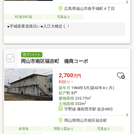
広島県福山市南手城町４丁目
RC造SRC造
写真あり
●手城産業道路沿い●入江大橋近く！
売アパート
岡山市南区福吉町 備商コーポ
2,700
万円
利回り
-
築年月
1984年5月(築42年4ヶ月)
総戸数
8戸
2
建物面積
235.77m
2
土地面積
332m
宇野線 備前西市駅 徒歩68分
岡山県岡山市南区福吉町
鉄骨造
間取り図あり
写真あり