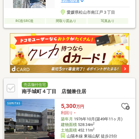
その他の交通
愛媛県松山市南江戸３丁目
RC造SRC造
間取り図あり
写真あり
売店舗付住宅
南手城町４丁目 店舗兼住居
5,300
万円
利回り
-
築年月
1976年10月(築49年11ヶ月)
2
建物面積
528.34m
2
土地面積
452.11m
山陽本線 東福山駅 徒歩25分