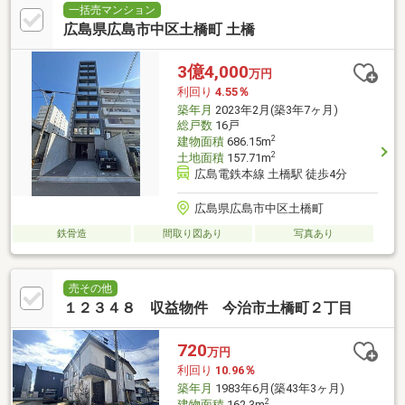
一括売マンション
広島県広島市中区土橋町 土橋
3億4,000
万円
利回り
4.55％
築年月
2023年2月(築3年7ヶ月)
総戸数
16戸
2
建物面積
686.15m
2
土地面積
157.71m
広島電鉄本線 土橋駅 徒歩4分
広島県広島市中区土橋町
鉄骨造
間取り図あり
写真あり
売その他
１２３４８ 収益物件 今治市土橋町２丁目
720
万円
利回り
10.96％
築年月
1983年6月(築43年3ヶ月)
2