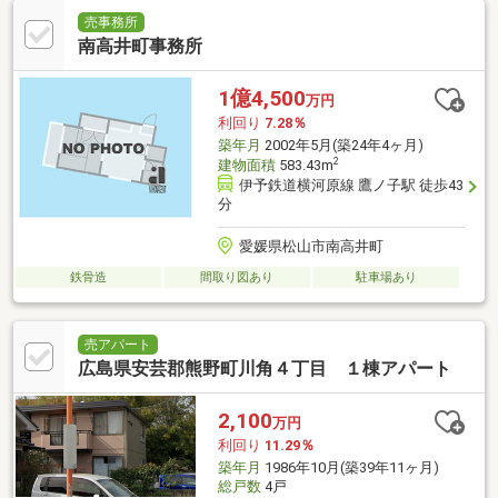
売事務所
南高井町事務所
1億4,500
万円
利回り
7.28％
築年月
2002年5月(築24年4ヶ月)
2
建物面積
583.43m
伊予鉄道横河原線 鷹ノ子駅 徒歩43
分
愛媛県松山市南高井町
鉄骨造
間取り図あり
駐車場あり
売アパート
広島県安芸郡熊野町川角４丁目 １棟アパート
2,100
万円
利回り
11.29％
築年月
1986年10月(築39年11ヶ月)
総戸数
4戸