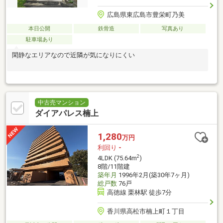
広島県東広島市豊栄町乃美
本日公開
鉄骨造
写真あり
駐車場あり
閑静なエリアなので近隣が気になりにくい
中古売マンション
ダイアパレス楠上
1,280
万円
利回り
-
2
4LDK (75.64m
)
8階/11階建
築年月
1996年2月(築30年7ヶ月)
総戸数
76戸
高徳線 栗林駅 徒歩7分
香川県高松市楠上町１丁目