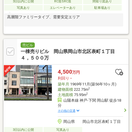
3日以内に公開
RC造SRC造
間取り図あり
写真あり
エレベーターあり
駐車場あり
高層階ファミリータイプ、需要安定エリア
売ビル
一棟売りビル 岡山県岡山市北区表町１丁目
４，５００万
4,500
万円
利回り
-
築年月
1969年11月(築56年10ヶ月)
2
建物面積
222.75m
2
土地面積
75.95m
山陽本線 神戸-下関 岡山駅 徒歩18
分
その他の交通
岡山県 岡山市北区表町１丁目
3日以内に公開
写真あり