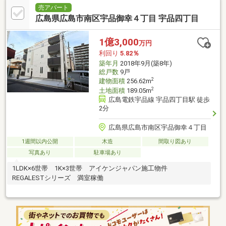
売アパート
広島県広島市南区宇品御幸４丁目 宇品四丁目
1億3,000
万円
利回り
5.82％
築年月
2018年9月(築8年)
総戸数
9戸
2
建物面積
256.62m
2
土地面積
189.05m
広島電鉄宇品線 宇品四丁目駅 徒歩
2分
広島県広島市南区宇品御幸４丁目
1週間以内公開
木造
間取り図あり
写真あり
駐車場あり
1LDK×6世帯 1K×3世帯 アイケンジャパン施工物件
REGALESTシリーズ 満室稼働