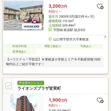
3,200
万円
利回り
-
築年月
2003年5月(築23年4ヶ月)
2
建物面積
172.5m
2
土地面積
309.49m
宇部線 岐波駅 徒歩6分
山口県宇部市大字東岐波
RC造SRC造
間取り図あり
写真あり
駐車場あり
【ハウスドゥ！宇部店】☆東岐波小学校エリア☆不動産情報1000
物件以上ご紹介可能です！
中古売マンション
ライオンズプラザ皆実町
1,900
万円
利回り
-
2
3LDK (60.08m
)