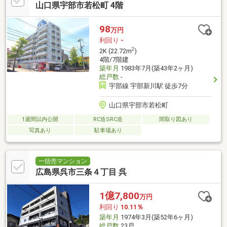
山口県宇部市若松町 4階
98
万円
利回り
-
2
2K (22.72m
)
4階/7階建
築年月
1983年7月(築43年2ヶ月)
総戸数
-
宇部線 宇部新川駅 徒歩7分
山口県宇部市若松町
1週間以内公開
RC造SRC造
間取り図あり
写真あり
駐車場あり
一括売マンション
広島県呉市三条４丁目 呉
1億7,800
万円
利回り
10.11％
築年月
1974年3月(築52年6ヶ月)
総戸数
23戸