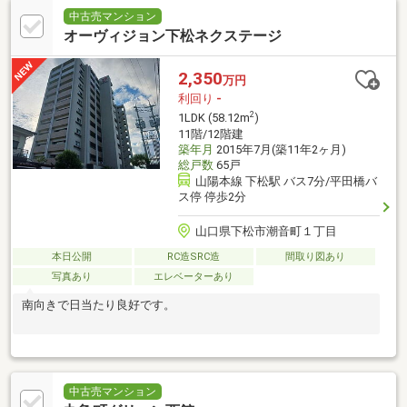
中古売マンション
オーヴィジョン下松ネクステージ
2,350
万円
利回り
-
2
1LDK (58.12m
)
11階/12階建
築年月
2015年7月(築11年2ヶ月)
総戸数
65戸
山陽本線 下松駅 バス7分/平田橋バ
ス停 停歩2分
山口県下松市潮音町１丁目
本日公開
RC造SRC造
間取り図あり
写真あり
エレベーターあり
南向きで日当たり良好です。
中古売マンション