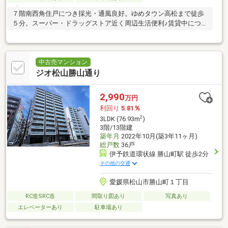
７階南西角住戸につき採光・通風良好。ゆめタウン高松まで徒歩
５分。スーパー・ドラッグストア近く周辺生活便利♪賃貸中につき
オーナーチェンジ物件となります。
中古売マンション
ジオ松山勝山通り
2,990
万円
利回り
5.81％
2
3LDK (76.93m
)
3階/13階建
築年月
2022年10月(築3年11ヶ月)
総戸数
36戸
伊予鉄道環状線 勝山町駅 徒歩2分
その他の交通
愛媛県松山市勝山町１丁目
RC造SRC造
間取り図あり
写真あり
エレベーターあり
駐車場あり