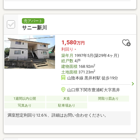
売アパート
サニー新川
1,580
万円
利回り
-
築年月
1997年5月(築29年4ヶ月)
総戸数
4戸
2
建物面積
168.92m
2
土地面積
371.23m
山陰本線 黒井村駅 徒歩19分
山口県下関市豊浦町大字黒井
1週間以内公開
木造
間取り図あり
写真あり
駐車場あり
満室想定利回り12.6％、詳細はお問い合わせください。