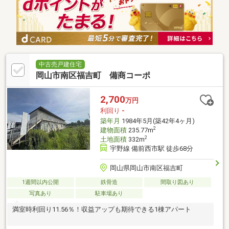
中古売戸建住宅
岡山市南区福吉町 備商コーポ
2,700
万円
利回り
-
築年月
1984年5月(築42年4ヶ月)
2
建物面積
235.77m
2
土地面積
332m
宇野線 備前西市駅 徒歩68分
岡山県岡山市南区福吉町
1週間以内公開
鉄骨造
間取り図あり
写真あり
駐車場あり
満室時利回り11.56％！収益アップも期待できる1棟アパート