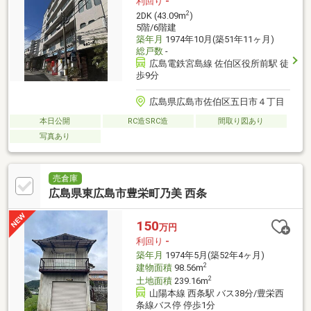
利回り
-
2
2DK (43.09m
)
5階/6階建
築年月
1974年10月(築51年11ヶ月)
総戸数
-
広島電鉄宮島線 佐伯区役所前駅 徒
歩9分
広島県広島市佐伯区五日市４丁目
本日公開
RC造SRC造
間取り図あり
写真あり
売倉庫
広島県東広島市豊栄町乃美 西条
150
万円
利回り
-
築年月
1974年5月(築52年4ヶ月)
2
建物面積
98.56m
2
土地面積
239.16m
山陽本線 西条駅 バス38分/豊栄西
条線バス停 停歩1分