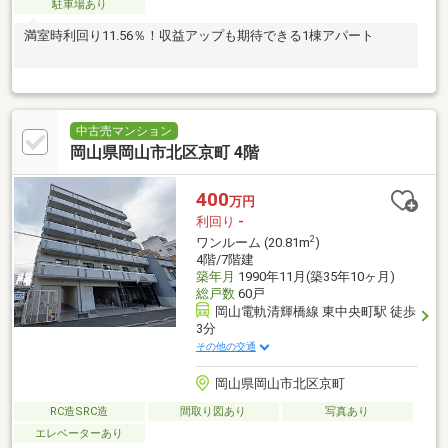
駐車場あり
満室時利回り11.56％！収益アップも期待できる1棟アパート
中古売マンション
岡山県岡山市北区京町 4階
400
万円
利回り
-
2
ワンルーム (20.81m
)
4階/7階建
築年月
1990年11月(築35年10ヶ月)
総戸数
60戸
岡山電軌清輝橋線 東中央町駅 徒歩
3分
その他の交通
岡山県岡山市北区京町
RC造SRC造
間取り図あり
写真あり
エレベーターあり