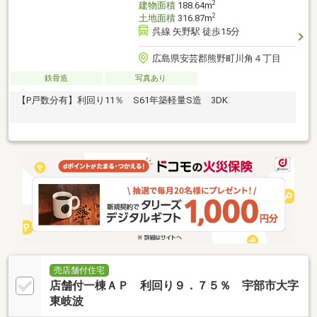
2
建物面積
188.64m
2
土地面積
316.87m
呉線 矢野駅 徒歩15分
広島県安芸郡熊野町川角４丁目
鉄骨造
写真あり
【P戸数分有】利回り11％ S61年築軽量S造 3DK
売店舗付住宅
店舗付一棟ＡＰ 利回り９．７５％ 宇部市大字
東岐波