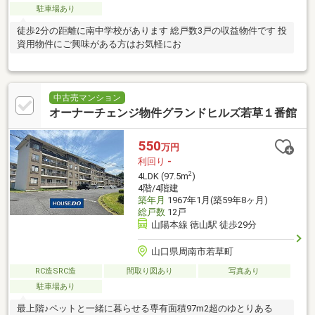
駐車場あり
徒歩2分の距離に南中学校があります 総戸数3戸の収益物件です 投
資用物件にご興味がある方はお気軽にお
中古売マンション
オーナーチェンジ物件グランドヒルズ若草１番館
550
万円
利回り
-
2
4LDK (97.5m
)
4階/4階建
築年月
1967年1月(築59年8ヶ月)
総戸数
12戸
山陽本線 徳山駅 徒歩29分
山口県周南市若草町
RC造SRC造
間取り図あり
写真あり
駐車場あり
最上階♪ペットと一緒に暮らせる専有面積97m2超のゆとりある