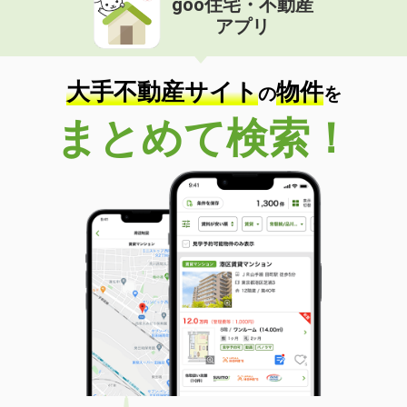
goo住宅・不動産
アプリ
大手不動産サイト
物件
の
を
まとめて検索！