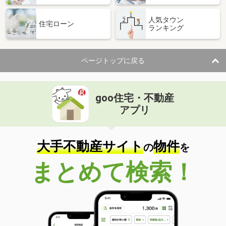
人気タウン
住宅ローン
ランキング
ページトップに戻る
goo住宅・不動産
アプリ
大手不動産サイト
物件
の
を
まとめて検索！