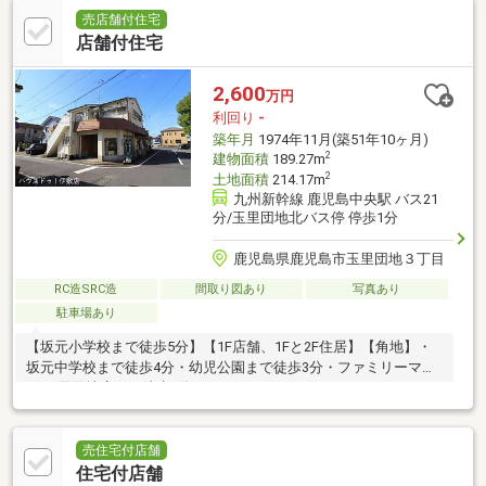
売店舗付住宅
店舗付住宅
2,600
万円
利回り
-
築年月
1974年11月(築51年10ヶ月)
2
建物面積
189.27m
2
土地面積
214.17m
九州新幹線 鹿児島中央駅 バス21
分/玉里団地北バス停 停歩1分
鹿児島県鹿児島市玉里団地３丁目
RC造SRC造
間取り図あり
写真あり
駐車場あり
【坂元小学校まで徒歩5分】【1F店舗、1Fと2F住居】【角地】・
坂元中学校まで徒歩4分・幼児公園まで徒歩3分・ファミリーマー
ト 玉里団地店まで徒歩5分
売住宅付店舗
住宅付店舗