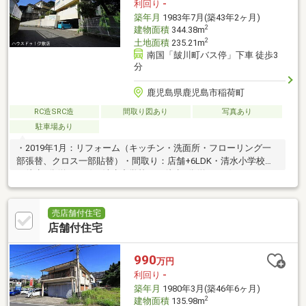
利回り
-
築年月
1983年7月(築43年2ヶ月)
2
建物面積
344.38m
2
土地面積
235.21m
南国「皷川町バス停」下車 徒歩3
分
鹿児島県鹿児島市稲荷町
RC造SRC造
間取り図あり
写真あり
駐車場あり
・2019年1月：リフォーム（キッチン・洗面所・フローリング一
部張替、クロス一部貼替）・間取り：店舗+6LDK・清水小学校ま
で徒歩7分(約550m)・清水中学校まで徒歩3分(約240m)
売店舗付住宅
店舗付住宅
990
万円
利回り
-
築年月
1980年3月(築46年6ヶ月)
2
建物面積
135.98m