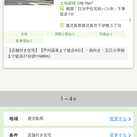
2
土地面積
138.76m
南国「日当平住宅前バス停」下車
徒歩1分
鹿児島県鹿児島市下伊敷３丁目
木造
間取り図あり
写真あり
駐車場あり
【店舗付き住宅】【芦刈温泉まで徒歩6分】・南向き・玉江小学校
まで徒歩21分(約1680m)
1～4
件
地域
変更する
鹿児島県
条件
変更する
店舗付き住宅