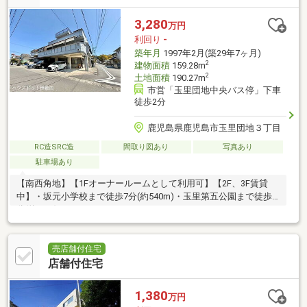
3,280
万円
利回り
-
築年月
1997年2月(築29年7ヶ月)
2
建物面積
159.28m
2
土地面積
190.27m
市営「玉里団地中央バス停」下車
徒歩2分
鹿児島県鹿児島市玉里団地３丁目
RC造SRC造
間取り図あり
写真あり
駐車場あり
【南西角地】【1Fオーナールームとして利用可】【2F、3F賃貸
中】・坂元小学校まで徒歩7分(約540m)・玉里第五公園まで徒歩1
分(約70m)
売店舗付住宅
店舗付住宅
1,380
万円