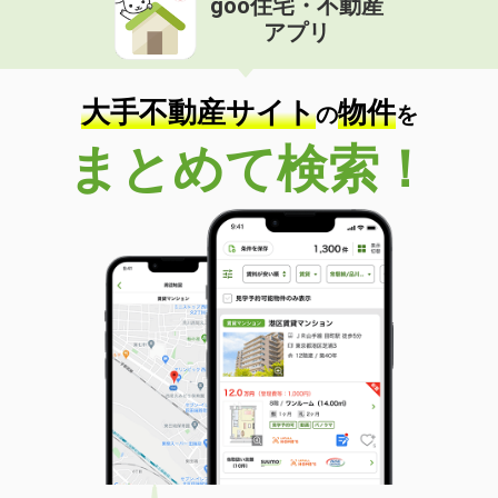
goo住宅・不動産
アプリ
大手不動産サイト
物件
の
を
まとめて検索！