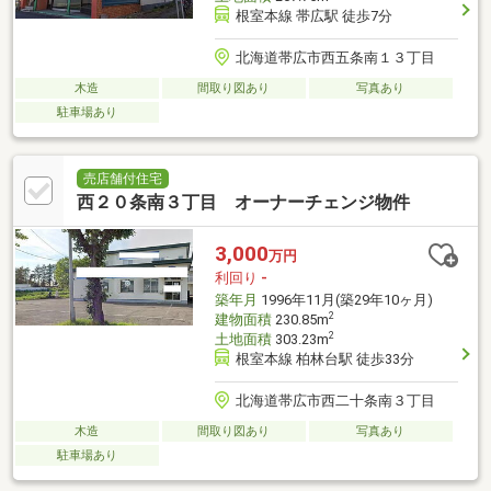
根室本線 帯広駅 徒歩7分
北海道帯広市西五条南１３丁目
木造
間取り図あり
写真あり
駐車場あり
売店舗付住宅
西２０条南３丁目 オーナーチェンジ物件
3,000
万円
利回り
-
築年月
1996年11月(築29年10ヶ月)
2
建物面積
230.85m
2
土地面積
303.23m
根室本線 柏林台駅 徒歩33分
北海道帯広市西二十条南３丁目
木造
間取り図あり
写真あり
駐車場あり