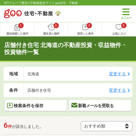
NTTグループ運営の不動産総合サイト goo住宅・不動産
1
0
0
0
最近検索した条件
最近見た物件
保存した条件
お気に入り
店舗付き住宅 北海道の不動産投資・収益物件・
投資物件一覧
地域
変更する
北海道
条件
変更する
店舗付き住宅
検索条件を保存
新着メールを受取る
6
件
が該当しました。