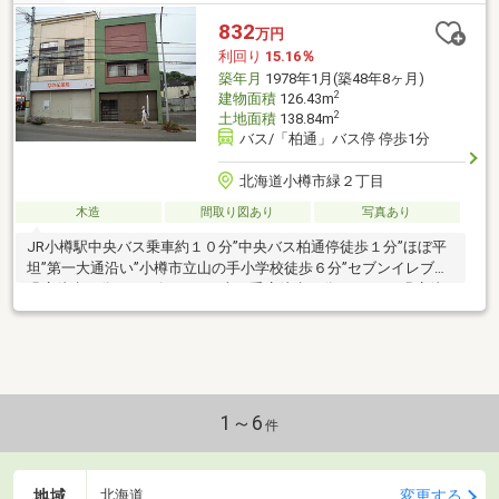
832
万円
利回り
15.16％
築年月
1978年1月(築48年8ヶ月)
2
建物面積
126.43m
2
土地面積
138.84m
バス/「柏通」バス停 停歩1分
北海道小樽市緑２丁目
木造
間取り図あり
写真あり
JR小樽駅中央バス乗車約１０分”中央バス柏通停徒歩１分”ほぼ平
坦”第一大通沿い”小樽市立山の手小学校徒歩６分”セブンイレブン
緑店徒歩３分”ラルズスーパー山の手店徒歩４分”サッドラ緑店徒
８分”
1～6
件
地域
変更する
北海道