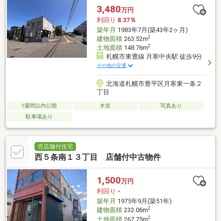
3,480
万円
利回り
8.37％
築年月
1983年7月(築43年2ヶ月)
2
建物面積
263.52m
2
土地面積
148.76m
札幌市東豊線 月寒中央駅 徒歩9分
その他の交通
北海道札幌市豊平区月寒東一条２
丁目
1週間以内公開
木造
写真あり
駐車場あり
売店舗付住宅
西５条南１３丁目 店舗付中古物件
1,500
万円
利回り
-
築年月
1975年9月(築51年)
2
建物面積
232.06m
2
土地面積
267.75m