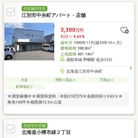
売店舗付住宅
江別市中央町アパート・店舗
3,300
万円
利回り
9.63％
築年月
1990年11月(築35年10ヶ月)
2
建物面積
388.8m
2
土地面積
481.14m
函館本線 野幌駅 徒歩23分
北海道江別市中央町
木造
間取り図あり
写真あり
駐車場あり
☆満室稼働中☆満室時賃料：年額318万円☆表面利回り9.63％☆
角地145坪☆南西側12.5ｍ公道
売住宅付店舗
北海道小樽市緑２丁目