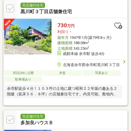
売店舗付住宅
黒川町３丁目店舗兼住宅
730
万円
利回り
-
築年月
1947年1月(築79年8ヶ月)
2
建物面積
188.08m
2
土地面積
343.25m
函館本線 余市駅 徒歩4分
北海道余市郡余市町黒川町３丁目
3日以内に公開
木造
写真あり
駐車場あり
余市駅徒歩４分！１０３坪の土地に建つ昭和２２年築の趣ある２
階建（延床５６．８坪）の店舗兼住宅です。内見可能。敷地内駐
車２台～３台可。物件の正面に町営駐車場が有ります。古民家を
活かした事業に最適です。
売店舗付住宅
多加良ハウスＢ