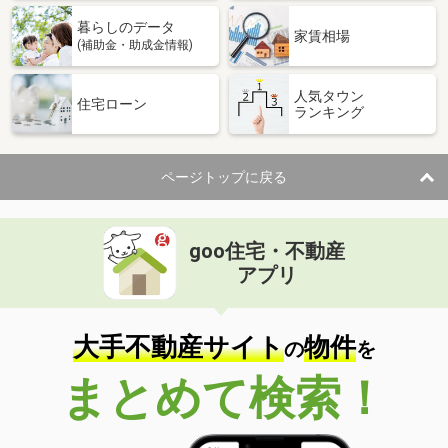
暮らしのデータ
家賃相場
(補助金・助成金情報)
人気タウン
住宅ローン
ランキング
ページトップに戻る
goo住宅・不動産
アプリ
大手不動産サイト
物件
の
を
まとめて検索！