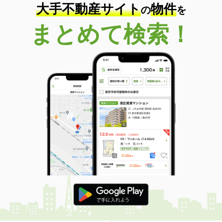
大手不動産サイト
物件
の
を
まとめて検索！