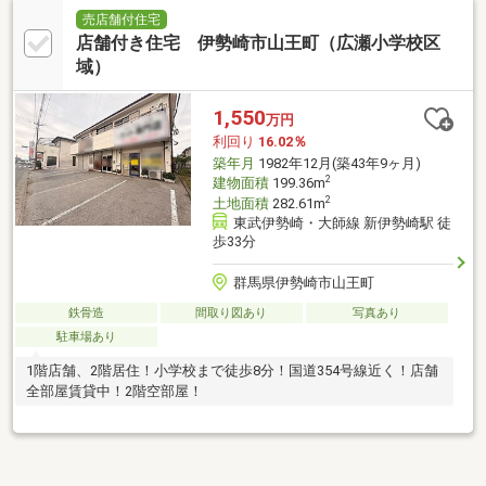
売店舗付住宅
店舗付き住宅 伊勢崎市山王町（広瀬小学校区
域）
1,550
万円
利回り
16.02％
築年月
1982年12月(築43年9ヶ月)
2
建物面積
199.36m
2
土地面積
282.61m
東武伊勢崎・大師線 新伊勢崎駅 徒
歩33分
群馬県伊勢崎市山王町
鉄骨造
間取り図あり
写真あり
駐車場あり
1階店舗、2階居住！小学校まで徒歩8分！国道354号線近く！店舗
全部屋賃貸中！2階空部屋！