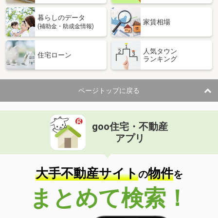
暮らしのデータ
家賃相場
(補助金・助成金情報)
人気タウン
住宅ローン
ランキング
ページトップに戻る
goo住宅・不動産
アプリ
大手不動産サイト
物件
の
を
まとめて検索！