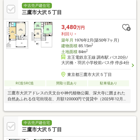
中古売戸建住宅
三鷹市大沢５丁目
3,480
万円
利回り
-
築年月
1976年2月(築50年7ヶ月)
2
建物面積
85.15m
2
土地面積
84m
京王電鉄京王線 調布駅 バス20分/
大沢橋・羽沢小学校前バス停 停歩4分
東京都三鷹市大沢５丁目
RC造SRC造
間取り図あり
駐車場あり
三鷹市大沢アドレスの天文台や神代植物公園、深大寺に囲まれた
自然あふれる住宅街現在、月額120000円で賃貸中（2025年12月1
日から2027年11月30日迄）
中古売戸建住宅
三鷹市大沢５丁目