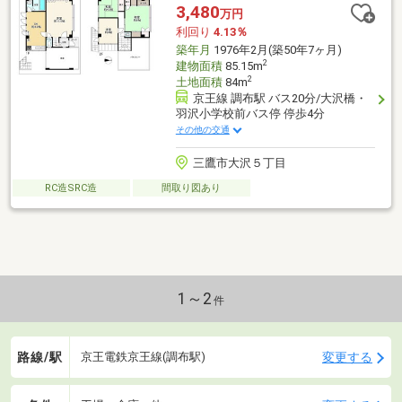
3,480
万円
利回り
4.13％
築年月
1976年2月(築50年7ヶ月)
2
建物面積
85.15m
2
土地面積
84m
京王線 調布駅 バス20分/大沢橋・
羽沢小学校前バス停 停歩4分
その他の交通
三鷹市大沢５丁目
RC造SRC造
間取り図あり
1～2
件
路線/駅
変更する
京王電鉄京王線(調布駅)