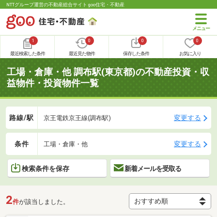
NTTグループ運営の不動産総合サイト goo住宅・不動産
1
0
0
0
最近検索した条件
最近見た物件
保存した条件
お気に入り
工場・倉庫・他 調布駅(東京都)の不動産投資・収
益物件・投資物件一覧
路線/駅
変更する
京王電鉄京王線(調布駅)
条件
変更する
工場・倉庫・他
検索条件を保存
新着メールを受取る
2
件
が該当しました。